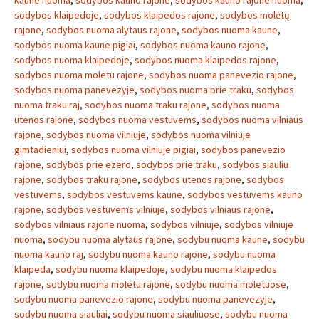
kaune nuoma
,
sodybos kauno rajone
,
sodybos kauno rajone nuoma
,
sodybos klaipedoje
,
sodybos klaipedos rajone
,
sodybos molėtų
rajone
,
sodybos nuoma alytaus rajone
,
sodybos nuoma kaune
,
sodybos nuoma kaune pigiai
,
sodybos nuoma kauno rajone
,
sodybos nuoma klaipedoje
,
sodybos nuoma klaipedos rajone
,
sodybos nuoma moletu rajone
,
sodybos nuoma panevezio rajone
,
sodybos nuoma panevezyje
,
sodybos nuoma prie traku
,
sodybos
nuoma traku raj
,
sodybos nuoma traku rajone
,
sodybos nuoma
utenos rajone
,
sodybos nuoma vestuvems
,
sodybos nuoma vilniaus
rajone
,
sodybos nuoma vilniuje
,
sodybos nuoma vilniuje
gimtadieniui
,
sodybos nuoma vilniuje pigiai
,
sodybos panevezio
rajone
,
sodybos prie ezero
,
sodybos prie traku
,
sodybos siauliu
rajone
,
sodybos traku rajone
,
sodybos utenos rajone
,
sodybos
vestuvems
,
sodybos vestuvems kaune
,
sodybos vestuvems kauno
rajone
,
sodybos vestuvems vilniuje
,
sodybos vilniaus rajone
,
sodybos vilniaus rajone nuoma
,
sodybos vilniuje
,
sodybos vilniuje
nuoma
,
sodybu nuoma alytaus rajone
,
sodybu nuoma kaune
,
sodybu
nuoma kauno raj
,
sodybu nuoma kauno rajone
,
sodybu nuoma
klaipeda
,
sodybu nuoma klaipedoje
,
sodybu nuoma klaipedos
rajone
,
sodybu nuoma moletu rajone
,
sodybu nuoma moletuose
,
sodybu nuoma panevezio rajone
,
sodybu nuoma panevezyje
,
sodybu nuoma siauliai
,
sodybu nuoma siauliuose
,
sodybu nuoma