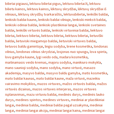
bilietai pigiausi
,
lektuvu bilietai pigus
,
lektuvu bilietai.lt
,
lektuvu
bilietu kainos
,
lektuvu kainos
,
lėktuvų skrydžiai
,
lėktuvų skrydžiai iš
vilniaus
,
lėktuvų skrydžių tvarkaraštis
,
lektuvubilietai
,
lenkiški baldai
,
lenkiski baldai kaune
,
lenkiski baldai vilniuje
,
lenkiski minksti baldai
,
lenkiski odiniai baldai
,
lenkiski plastikiniai langai
,
lenkiski svetaines
baldai
,
lenkiški virtuvės baldai
,
lenkiski virtuviniai baldai
,
liektuvo
biletai
,
liektuvo bilietai
,
liektuvu biletai
,
liektuvu bilietai
,
lietuviški
baldai
,
lietuviski miegamojo baldai
,
lietuviski virtuves baldai
,
lietuvos baldu gamintojai
,
lingiu sodyba
,
lirene kosmetika
,
londonas
vilnius
,
londonas vilnius skrydziai
,
losjonas nuo spuogu
,
lova spinta
,
lovu gamyba kaune
,
lygi veido oda
,
madara kosmetika
,
maitinamasis veido kremas
,
majoru sodyba
,
manikiuro mokykla
,
mano saunioji sodyba
,
mano sodyba
,
mano virtuvė
,
masazo
akademija
,
masyvo baldai
,
masyvo baldu gamyba
,
matis kosmetika
,
mato baldai kaunas
,
mato baldai kaune
,
maža virtuvė
,
mazeikiu
vairavimo mokyklos
,
mazos virtuves
,
mažos virtuvės baldai
,
mažos
virtuvės dizainas
,
mazos virtuves interjeras
,
mazos virtuves
isplanavimas
,
mazu virtuviu baldai
,
medinės durys
,
medinės lauko
durys
,
medines spintos
,
medines virtuves
,
mediniai ar plastikiniai
langai
,
mediniai baldai
,
mediniai baldai pagal uzsakyma
,
mediniai
langai
,
mediniai langai akcija
,
mediniai langai kaina
,
mediniai langai