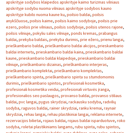
apskrityje sodybos klaipedos apskrityje kaimo turizmas vilniaus
apskrityje sodybu nuoma vilniaus apskrityje sodybos kauno
apskrityje kubilo nuoma kaune ku
,
poilsio baldai
,
poilsis
anykščiuose
,
poilsis kaime
,
poilsis kaimo sodyboje
,
poilsis prie
ezero
,
poilsis prie vilniaus
,
poilsis sodyboje
,
poilsis utenos rajone
,
poilsis vilniuje
,
pokyliu sales vilniuje
,
ponds kremas
,
prabangus
baldai
,
prekyba baldais
,
prekyba durimis
,
prie ežero
,
prienu langai
,
prieškambario baldai
,
prieškambario baldai akcijos
,
prieskambario
baldai internetu
,
prieskambario baldai kaina
,
prieskambario baldai
kaune
,
prieskambario baldai klaipedoje
,
prieskambario baldai
vilniuje
,
prieškambario dizainas
,
prieškambario interjeras
,
prieškambario komplektai
,
prieškambario komplektas
,
prieškambario spinta
,
prieškambario spinta su stumdomomis
durimis
,
prieškambario spintos
,
profesionali kosmetika
,
profesionali kosmetika veidui
,
profesionali virtuvės įranga
,
profesionalios seo paslaugos
,
provanso baldai
,
provanso stiliaus
baldai
,
pvc langai
,
pygus skrydziai
,
rackausku sodyba
,
radvilių
sodyba
,
raguvos baldai
,
rainer skrydziai
,
ranku kremai
,
raynair
skrydziai
,
rehau langai
,
rehau plastikiniai langai
,
reklama internete
,
rezervacijos bilietai
,
rojaus baldai
,
rojaus baldai isparduotuve
,
roko
sodyba
,
roletai plastikiniams langams
,
rubu spinta
,
rubu spintos
,