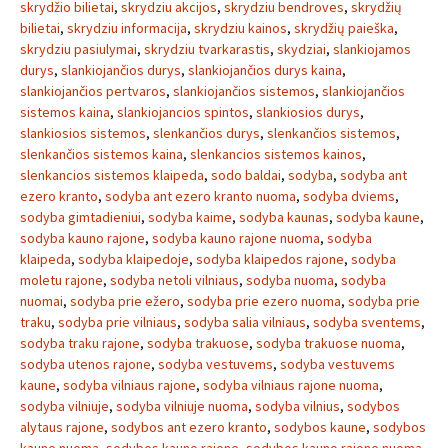
skrydžio bilietai
,
skrydziu akcijos
,
skrydziu bendroves
,
skrydžių
bilietai
,
skrydziu informacija
,
skrydziu kainos
,
skrydžių paieška
,
skrydziu pasiulymai
,
skrydziu tvarkarastis
,
skydziai
,
slankiojamos
durys
,
slankiojančios durys
,
slankiojančios durys kaina
,
slankiojančios pertvaros
,
slankiojančios sistemos
,
slankiojančios
sistemos kaina
,
slankiojancios spintos
,
slankiosios durys
,
slankiosios sistemos
,
slenkančios durys
,
slenkančios sistemos
,
slenkančios sistemos kaina
,
slenkancios sistemos kainos
,
slenkancios sistemos klaipeda
,
sodo baldai
,
sodyba
,
sodyba ant
ezero kranto
,
sodyba ant ezero kranto nuoma
,
sodyba dviems
,
sodyba gimtadieniui
,
sodyba kaime
,
sodyba kaunas
,
sodyba kaune
,
sodyba kauno rajone
,
sodyba kauno rajone nuoma
,
sodyba
klaipeda
,
sodyba klaipedoje
,
sodyba klaipedos rajone
,
sodyba
moletu rajone
,
sodyba netoli vilniaus
,
sodyba nuoma
,
sodyba
nuomai
,
sodyba prie ežero
,
sodyba prie ezero nuoma
,
sodyba prie
traku
,
sodyba prie vilniaus
,
sodyba salia vilniaus
,
sodyba sventems
,
sodyba traku rajone
,
sodyba trakuose
,
sodyba trakuose nuoma
,
sodyba utenos rajone
,
sodyba vestuvems
,
sodyba vestuvems
kaune
,
sodyba vilniaus rajone
,
sodyba vilniaus rajone nuoma
,
sodyba vilniuje
,
sodyba vilniuje nuoma
,
sodyba vilnius
,
sodybos
alytaus rajone
,
sodybos ant ezero kranto
,
sodybos kaune
,
sodybos