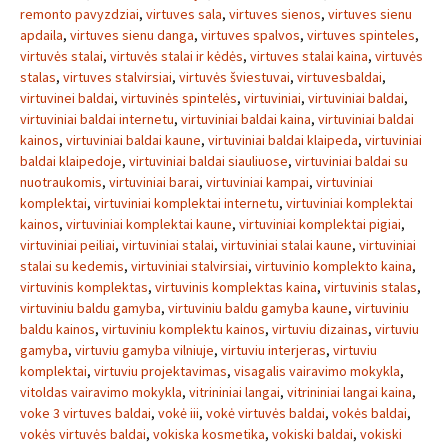
remonto pavyzdziai
,
virtuves sala
,
virtuves sienos
,
virtuves sienu
apdaila
,
virtuves sienu danga
,
virtuves spalvos
,
virtuves spinteles
,
virtuvės stalai
,
virtuvės stalai ir kėdės
,
virtuves stalai kaina
,
virtuvės
stalas
,
virtuves stalvirsiai
,
virtuvės šviestuvai
,
virtuvesbaldai
,
virtuvinei baldai
,
virtuvinės spintelės
,
virtuviniai
,
virtuviniai baldai
,
virtuviniai baldai internetu
,
virtuviniai baldai kaina
,
virtuviniai baldai
kainos
,
virtuviniai baldai kaune
,
virtuviniai baldai klaipeda
,
virtuviniai
baldai klaipedoje
,
virtuviniai baldai siauliuose
,
virtuviniai baldai su
nuotraukomis
,
virtuviniai barai
,
virtuviniai kampai
,
virtuviniai
komplektai
,
virtuviniai komplektai internetu
,
virtuviniai komplektai
kainos
,
virtuviniai komplektai kaune
,
virtuviniai komplektai pigiai
,
virtuviniai peiliai
,
virtuviniai stalai
,
virtuviniai stalai kaune
,
virtuviniai
stalai su kedemis
,
virtuviniai stalvirsiai
,
virtuvinio komplekto kaina
,
virtuvinis komplektas
,
virtuvinis komplektas kaina
,
virtuvinis stalas
,
virtuviniu baldu gamyba
,
virtuviniu baldu gamyba kaune
,
virtuviniu
baldu kainos
,
virtuviniu komplektu kainos
,
virtuviu dizainas
,
virtuviu
gamyba
,
virtuviu gamyba vilniuje
,
virtuviu interjeras
,
virtuviu
komplektai
,
virtuviu projektavimas
,
visagalis vairavimo mokykla
,
vitoldas vairavimo mokykla
,
vitrininiai langai
,
vitrininiai langai kaina
,
voke 3 virtuves baldai
,
vokė iii
,
vokė virtuvės baldai
,
vokės baldai
,
vokės virtuvės baldai
,
vokiska kosmetika
,
vokiski baldai
,
vokiski