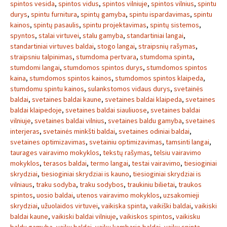
spintos vesida
,
spintos vidus
,
spintos vilniuje
,
spintos vilnius
,
spintu
durys
,
spintu furnitura
,
spintų gamyba
,
spintu ispardavimas
,
spintu
kainos
,
spintų pasaulis
,
spintu projektavimas
,
spintų sistemos
,
spyntos
,
stalai virtuvei
,
stalu gamyba
,
standartiniai langai
,
standartiniai virtuves baldai
,
stogo langai
,
straipsnių rašymas
,
straipsniu talpinimas
,
stumdoma pertvara
,
stumdoma spinta
,
stumdomi langai
,
stumdomos spintos durys
,
stumdomos spintos
kaina
,
stumdomos spintos kainos
,
stumdomos spintos klaipeda
,
stumdomu spintu kainos
,
sulankstomos vidaus durys
,
svetainės
baldai
,
svetaines baldai kaune
,
svetaines baldai klaipeda
,
svetaines
baldai klaipedoje
,
svetaines baldai siauliuose
,
svetaines baldai
vilniuje
,
svetaines baldai vilnius
,
svetaines baldu gamyba
,
svetaines
interjeras
,
svetainės minkšti baldai
,
svetaines odiniai baldai
,
svetaines optimizavimas
,
svetainiu optimizavimas
,
tamsinti langai
,
taurages vairavimo mokyklos
,
tekstų rašymas
,
telsiu vairavimo
mokyklos
,
terasos baldai
,
termo langai
,
testai vairavimo
,
tiesioginiai
skrydziai
,
tiesioginiai skrydziai is kauno
,
tiesioginiai skrydziai is
vilniaus
,
traku sodyba
,
traku sodybos
,
traukiniu bilietai
,
traukos
spintos
,
uosio baldai
,
utenos vairavimo mokyklos
,
uzsakomieji
skrydziai
,
užuolaidos virtuvei
,
vaikiska spinta
,
vaikiški baldai
,
vaikiski
baldai kaune
,
vaikiski baldai vilniuje
,
vaikiskos spintos
,
vaikisku