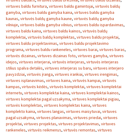
virtuves baldai.lt
,
virtuves baldu breziniai
,
virtuves baldu dizainas
,
virtuves baldu furnitura
,
virtuves baldu gamintojai
,
virtuvės baldų
gamyba
,
virtuves baldu gamyba kaina
,
virtuves baldu gamyba
kaunas
,
virtuvės baldų gamyba kaune
,
virtuvės baldų gamyba
vilniuje
,
virtuves baldu gamyba vilnius
,
virtuves baldu ispardavimas
,
virtuves baldu kaina
,
virtuves baldu kainos
,
virtuvės baldų
komplektai
,
virtuvės baldų komplektas
,
virtuves baldu projektai
,
virtuves baldu projektavimas
,
virtuves baldu projektavimo
programa
,
virtuves baldu rankeneles
,
virtuves barai
,
virtuves baras
,
virtuvės dizainas
,
virtuves dizainas foto
,
virtuves gamyba
,
virtuves
idejos
,
virtuves interjerai
,
virtuvės interjeras
,
virtuvės interjeras
stilius spalva detalės
,
virtuves interjeras su baru
,
virtuves interjero
pavyzdziai
,
virtuvės įranga
,
virtuves irankiai
,
virtuves irengimas
,
virtuves isplanavimas
,
virtuves kaina
,
virtuvės kampai
,
virtuvės
kampas
,
virtuvės kėdės
,
virtuvės komplektai
,
virtuves komplektai
internetu
,
virtuves komplektai kaina
,
virtuves komplektai kainos
,
virtuves komplektai pagal uzsakyma
,
virtuves komplektai pigiau
,
virtuvės komplektas
,
virtuves komplektas kaina
,
virtuves
komplekto kaina
,
virtuves langas
,
virtuves maisytuvai
,
virtuves
pagal uzsakyma
,
virtuves planavimas
,
virtuves priedai
,
virtuves
projektai
,
virtuves projektas
,
virtuves projektavimas
,
virtuves
rankeneles
,
virtuvės reikmenys
,
virtuvės remontas
,
virtuves