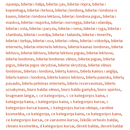
ispanija
,
bilietai i italija
,
bilietai į jav
,
bilietai i kipra
,
bilietai i
kopenhaga
,
bilietai i lietuva
,
bilietai į londoną
,
bilietai i londona is
kauno
,
bilietai i londona lektuvu
,
bilietai i londona pigus
,
bilietai i
maskva
,
bilietai i niujorka
,
bilietai i norvegija
,
bilietai i olandija
,
bilietai i osla
,
bilietai i paryziu
,
bilietai i roma
,
bilietai i ryga
,
bilietai i
stambula
,
bilietai i svedija
,
bilietai i tailanda
,
bilietai i tenerife
,
bilietai i turkija
,
bilietai i usa
,
bilietai i vilniu
,
bilietai i vokietija
,
bilietai
internetu
,
bilietai internetu lektuvu
,
bilietai kaunas londonas
,
bilietai
lektuvo
,
bilietai lėktuvu
,
bilietai lektuvu pigiau
,
bilietai lektuvui
,
bilietai londonas
,
bilietai londonas vilnius
,
bilietai pigiau
,
bilietai
pigus
,
bilietai pigus skrydziai
,
bilietai skrydziai
,
bilietai vilnius
londonas
,
bilietas i londona
,
bilietų kainos
,
bilietu kainos i anglija
,
bilietu kainos i londona
,
bilietu kainos lektuvu
,
bilietu paieska
,
bilietų
pasaulis
,
bilietu pirkimas internetu
,
bilietu rezervavimas
,
bilietu
uzsakymas
,
biuro baldai vilnius
,
biuro baldu gamyba
,
biuro spintos
,
brugmann langai
,
c ce kategorijos
,
c ce kategorijos kaina
,
c
kategorija kaina
,
c kategorijos kaina
,
c kategorijos kursai
,
c
kategorijos kursai kaune
,
c kategorijos kursai vilniuje
,
careline
kosmetika
,
ce kategorija
,
ce kategorija kaina
,
ce kategorijos kaina
,
ce kategorijos kursai
,
ce vairavimo kursai
,
čekiški virtuvės baldai
,
clinians kosmetika
,
d kategorijos kursai
,
dėvėti baldai
,
deveti baldai