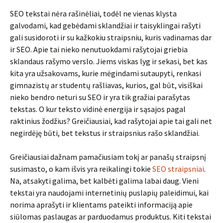
SEO tekstai nėra rašinėliai, todėl ne vienas klysta
galvodami, kad gebėdami sklandžiai ir taisyklingai rašyti
gali susidoroti ir su kažkokiu straipsniu, kuris vadinamas dar
ir SEO. Apie tai nieko nenutuokdami rašytojai griebia
sklandaus rašymo verslo. Jiems viskas lyg ir sekasi, bet kas
kita yra užsakovams, kurie mėgindami sutaupyti, renkasi
gimnazistų ar studentų rašliavas, kurios, gal būt, visiškai
nieko bendro neturi su SEO ir yra tik gražiai parašytas
tekstas. O kur teksto vidinė energija ir sąsajos pagal
raktinius žodžius? Greičiausiai, kad rašytojai apie tai gali net
negirdėję būti, bet tekstus ir straipsnius rašo sklandžiai.
Greičiausiai dažnam pamačiusiam tokį ar panašų straipsnį
susimasto, o kam išvis yra reikalingi tokie
SEO straipsniai
.
Na, atsakyti galima, bet kalbėti galima labai daug. Vieni
tekstai yra naudojami internetinių puslapių paleidimui, kai
norima aprašyti ir klientams pateikti informaciją apie
siūlomas paslaugas ar parduodamus produktus. Kiti tekstai