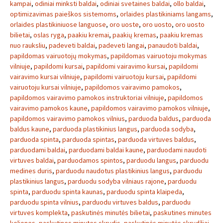
kampai
,
odiniai minksti baldai
,
odiniai svetaines baldai
,
ollo baldai
,
optimizavimas paieškos sistemoms
,
orlaides plastikiniams langams
,
orlaides plastikiniuose languose
,
oro uoste
,
oro uosto
,
oro uosto
bilietai
,
oslas ryga
,
paakiu kremai
,
paakių kremas
,
paakiu kremas
nuo rauksliu
,
padeveti baldai
,
padeveti langai
,
panaudoti baldai
,
papildomas vairuotojų mokymas
,
papildomas vairuotoju mokymas
vilniuje
,
papildomi kursai
,
papildomi vairavimo kursai
,
papildomi
vairavimo kursai vilniuje
,
papildomi vairuotoju kursai
,
papildomi
vairuotoju kursai vilniuje
,
papildomos vairavimo pamokos
,
papildomos vairavimo pamokos instruktoriai vilniuje
,
papildomos
vairavimo pamokos kaune
,
papildomos vairavimo pamokos vilniuje
,
papildomos vairavimo pamokos vilnius
,
parduoda baldus
,
parduoda
baldus kaune
,
parduoda plastikinius langus
,
parduoda sodyba
,
parduoda spinta
,
parduoda spintas
,
parduoda virtuves baldus
,
parduodami baldai
,
parduodami baldai kaune
,
parduodami naudoti
virtuves baldai
,
parduodamos spintos
,
parduodu langus
,
parduodu
medines duris
,
parduodu naudotus plastikinius langus
,
parduodu
plastikinius langus
,
parduodu sodyba vilniaus rajone
,
parduodu
spinta
,
parduodu spinta kaunas
,
parduodu spinta klaipeda
,
parduodu spinta vilnius
,
parduodu virtuves baldus
,
parduodu
virtuves komplekta
,
paskutinės minutės bilietai
,
paskutines minutes