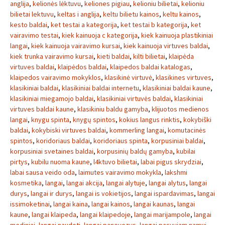
anglija
,
kelionės lėktuvu
,
keliones pigiau
,
kelioniu bilietai
,
kelioniu
bilietai lektuvu
,
keltas i anglija
,
keltu bilietu kainos
,
keltu kainos
,
kesto baldai
,
ket testai a kategorija
,
ket testai b kategorija
,
ket
vairavimo testai
,
kiek kainuoja c kategorija
,
kiek kainuoja plastikiniai
langai
,
kiek kainuoja vairavimo kursai
,
kiek kainuoja virtuves baldai
,
kiek trunka vairavimo kursai
,
kieti baldai
,
kilti bilietai
,
klaipėda
virtuves baldai
,
klaipėdos baldai
,
klaipedos baldai katalogas
,
klaipedos vairavimo mokyklos
,
klasikinė virtuvė
,
klasikines virtuves
,
klasikiniai baldai
,
klasikiniai baldai internetu
,
klasikiniai baldai kaune
,
klasikiniai miegamojo baldai
,
klasikiniai virtuvės baldai
,
klasikiniai
virtuves baldai kaune
,
klasikiniu baldu gamyba
,
klijuotos medienos
langai
,
knygu spinta
,
knygų spintos
,
kokius langus rinktis
,
kokybiški
baldai
,
kokybiski virtuves baldai
,
kommerling langai
,
komutacinės
spintos
,
koridoriaus baldai
,
koridoriaus spinta
,
korpusiniai baldai
,
korpusiniai svetaines baldai
,
korpusinių baldų gamyba
,
kubilai
pirtys
,
kubilu nuoma kaune
,
l4ktuvo bilietai
,
labai pigus skrydziai
,
labai sausa veido oda
,
laimutes vairavimo mokykla
,
lakshmi
kosmetika
,
langai
,
langai akcija
,
langai alytuje
,
langai alytus
,
langai
durys
,
langai ir durys
,
langai is vokietijos
,
langai ispardavimas
,
langai
issimoketinai
,
langai kaina
,
langai kainos
,
langai kaunas
,
langai
kaune
,
langai klaipeda
,
langai klaipedoje
,
langai marijampole
,
langai