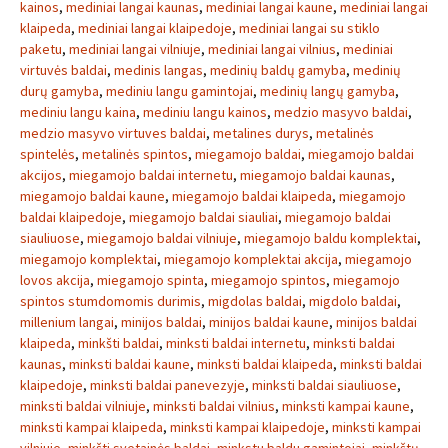
kainos
,
mediniai langai kaunas
,
mediniai langai kaune
,
mediniai langai
klaipeda
,
mediniai langai klaipedoje
,
mediniai langai su stiklo
paketu
,
mediniai langai vilniuje
,
mediniai langai vilnius
,
mediniai
virtuvės baldai
,
medinis langas
,
medinių baldų gamyba
,
medinių
durų gamyba
,
mediniu langu gamintojai
,
medinių langų gamyba
,
mediniu langu kaina
,
mediniu langu kainos
,
medzio masyvo baldai
,
medzio masyvo virtuves baldai
,
metalines durys
,
metalinės
spintelės
,
metalinės spintos
,
miegamojo baldai
,
miegamojo baldai
akcijos
,
miegamojo baldai internetu
,
miegamojo baldai kaunas
,
miegamojo baldai kaune
,
miegamojo baldai klaipeda
,
miegamojo
baldai klaipedoje
,
miegamojo baldai siauliai
,
miegamojo baldai
siauliuose
,
miegamojo baldai vilniuje
,
miegamojo baldu komplektai
,
miegamojo komplektai
,
miegamojo komplektai akcija
,
miegamojo
lovos akcija
,
miegamojo spinta
,
miegamojo spintos
,
miegamojo
spintos stumdomomis durimis
,
migdolas baldai
,
migdolo baldai
,
millenium langai
,
minijos baldai
,
minijos baldai kaune
,
minijos baldai
klaipeda
,
minkšti baldai
,
minksti baldai internetu
,
minksti baldai
kaunas
,
minksti baldai kaune
,
minksti baldai klaipeda
,
minksti baldai
klaipedoje
,
minksti baldai panevezyje
,
minksti baldai siauliuose
,
minksti baldai vilniuje
,
minksti baldai vilnius
,
minksti kampai kaune
,
minksti kampai klaipeda
,
minksti kampai klaipedoje
,
minksti kampai