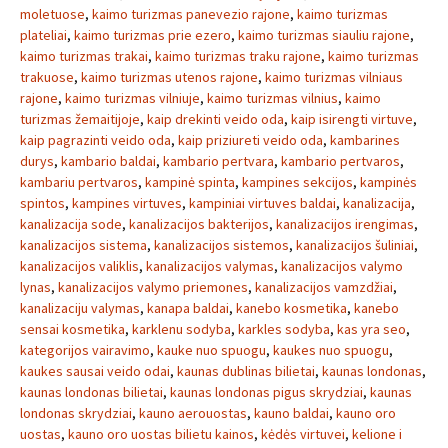
moletuose
,
kaimo turizmas panevezio rajone
,
kaimo turizmas
plateliai
,
kaimo turizmas prie ezero
,
kaimo turizmas siauliu rajone
,
kaimo turizmas trakai
,
kaimo turizmas traku rajone
,
kaimo turizmas
trakuose
,
kaimo turizmas utenos rajone
,
kaimo turizmas vilniaus
rajone
,
kaimo turizmas vilniuje
,
kaimo turizmas vilnius
,
kaimo
turizmas žemaitijoje
,
kaip drekinti veido oda
,
kaip isirengti virtuve
,
kaip pagrazinti veido oda
,
kaip priziureti veido oda
,
kambarines
durys
,
kambario baldai
,
kambario pertvara
,
kambario pertvaros
,
kambariu pertvaros
,
kampinė spinta
,
kampines sekcijos
,
kampinės
spintos
,
kampines virtuves
,
kampiniai virtuves baldai
,
kanalizacija
,
kanalizacija sode
,
kanalizacijos bakterijos
,
kanalizacijos irengimas
,
kanalizacijos sistema
,
kanalizacijos sistemos
,
kanalizacijos šuliniai
,
kanalizacijos valiklis
,
kanalizacijos valymas
,
kanalizacijos valymo
lynas
,
kanalizacijos valymo priemones
,
kanalizacijos vamzdžiai
,
kanalizaciju valymas
,
kanapa baldai
,
kanebo kosmetika
,
kanebo
sensai kosmetika
,
karklenu sodyba
,
karkles sodyba
,
kas yra seo
,
kategorijos vairavimo
,
kauke nuo spuogu
,
kaukes nuo spuogu
,
kaukes sausai veido odai
,
kaunas dublinas bilietai
,
kaunas londonas
,
kaunas londonas bilietai
,
kaunas londonas pigus skrydziai
,
kaunas
londonas skrydziai
,
kauno aerouostas
,
kauno baldai
,
kauno oro
uostas
,
kauno oro uostas bilietu kainos
,
kėdės virtuvei
,
kelione i