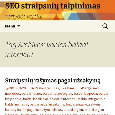
Skip
SEO straipsnių talpinimas
to
vertybės verslui
content
Search
Menu
for:
Tag Archives: vonios baldai
internetu
Straipsnių rašymas pagal užsakymą
2015-03-20
Paslaugos
,
SEO
,
Skelbimai
atgalines
nuorodos
,
baldai kaune
,
baldai kaune pigiau
,
baldai klaipeda
,
baldai
klaipedoje
,
baldai klasikiniai
,
baldai lt internetu
,
baldai miegamojo
,
baldai namams
,
baldai pagal užsakymą
,
baldai pagal uzsakyma
kainos
,
baldai pagal uzsakyma vilnius
,
baldai pigiau
,
baldai pigiau