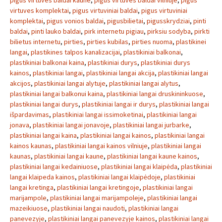
pigus virtuves baldai kaune
,
pigus virtuves baldai vilniuje
,
pigus
virtuves komplektai
,
pigus virtuviniai baldai
,
pigus virtuviniai
komplektai
,
pigus vonios baldai
,
pigusbilietai
,
pigusskrydziai
,
pinti
baldai
,
pinti lauko baldai
,
pirk internetu pigiau
,
pirksiu sodyba
,
pirkti
bilietus internetu
,
pirties
,
pirties kubilas
,
pirties nuoma
,
plastikinei
langai
,
plastikines talpos kanalizacijai
,
plastikiniai balkonai
,
plastikiniai balkonai kaina
,
plastikiniai durys
,
plastikiniai durys
kainos
,
plastikiniai langai
,
plastikiniai langai akcija
,
plastikiniai langai
akcijos
,
plastikiniai langai alytuje
,
plastikiniai langai alytus
,
plastikiniai langai balkonui kaina
,
plastikiniai langai druskininkuose
,
plastikiniai langai durys
,
plastikiniai langai ir durys
,
plastikiniai langai
išpardavimas
,
plastikiniai langai issimoketinai
,
plastikiniai langai
jonava
,
plastikiniai langai jonavoje
,
plastikiniai langai jurbarke
,
plastikiniai langai kaina
,
plastikiniai langai kainos
,
plastikiniai langai
kainos kaunas
,
plastikiniai langai kainos vilniuje
,
plastikiniai langai
kaunas
,
plastikiniai langai kaune
,
plastikiniai langai kaune kainos
,
plastikiniai langai kedainiuose
,
plastikiniai langai klaipėda
,
plastikiniai
langai klaipeda kainos
,
plastikiniai langai klaipėdoje
,
plastikiniai
langai kretinga
,
plastikiniai langai kretingoje
,
plastikiniai langai
marijampole
,
plastikiniai langai marijampoleje
,
plastikiniai langai
mazeikiuose
,
plastikiniai langai naudoti
,
plastikiniai langai
panevezyje
,
plastikiniai langai panevezyje kainos
,
plastikiniai langai