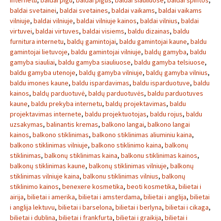
internetu
,
baldai pigu
,
baldai pigus
,
baldai siauliuose
,
baldai spintos
,
baldai svetainei
,
baldai svetaines
,
baldai vaikams
,
baldai vaikams
vilniuje
,
baldai vilniuje
,
baldai vilniuje kainos
,
baldai vilnius
,
baldai
virtuvei
,
baldai virtuves
,
baldai visiems
,
baldu dizainas
,
baldu
furnitura internetu
,
baldų gamintojai
,
baldu gamintojai kaune
,
baldu
gamintojai lietuvoje
,
baldu gamintojai vilniuje
,
baldų gamyba
,
baldu
gamyba siauliai
,
baldu gamyba siauliuose
,
baldu gamyba telsiuose
,
baldu gamyba utenoje
,
baldų gamyba vilniuje
,
baldų gamyba vilnius
,
baldu imones kaune
,
baldu ispardavimas
,
baldu isparduotuve
,
baldu
kainos
,
baldų parduotuvė
,
baldų parduotuvės
,
baldu parduotuves
kaune
,
baldu prekyba internetu
,
baldų projektavimas
,
baldu
projektavimas internete
,
baldu projektuotojas
,
baldu rojus
,
baldu
uzsakymas
,
balinantis kremas
,
balkono langai
,
balkono langai
kainos
,
balkono stiklinimas
,
balkono stiklinimas aliuminiu kaina
,
balkono stiklinimas vilniuje
,
balkono stiklinimo kaina
,
balkonų
stiklinimas
,
balkonų stiklinimas kaina
,
balkonu stiklinimas kainos
,
balkonų stiklinimas kaune
,
balkonų stiklinimas vilniuje
,
balkonų
stiklinimas vilniuje kaina
,
balkonu stiklinimas vilnius
,
balkonų
stiklinimo kainos
,
benexere kosmetika
,
beoti kosmetika
,
bilietai i
airija
,
bilietai i amerika
,
bilietai i amsterdama
,
bilietai i anglija
,
bilietai
i anglija lektuvu
,
bilietai i barselona
,
bilietai i berlyna
,
bilietai i cikaga
,
bilietai i dublina
,
bilietai i frankfurta
,
bilietai i graikija
,
bilietai i