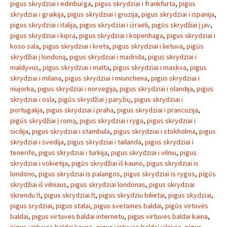
pigus skrydziai i edinburga
,
pigus skrydziai i frankfurta
,
pigus
skrydziai i graikija
,
pigus skrydziai i gruzija
,
pigus skrydziai i ispanija
,
pigus skrydziai i italija
,
pigus skrydziai i izraeli
,
pigūs skrydžiai į jav
,
pigus skrydziai i kipra
,
pigus skrydziai i kopenhaga
,
pigus skrydziai i
koso sala
,
pigus skrydziai i kreta
,
pigus skrydziai i lietuva
,
pigūs
skrydžiai į londoną
,
pigus skrydziai i madrida
,
pigus skrydziai i
maldyvus
,
pigus skrydziai i malta
,
pigus skrydziai i maskva
,
pigus
skrydziai i milana
,
pigus skrydziai i miunchena
,
pigus skrydziai i
niujorka
,
pigus skrydziai i norvegija
,
pigus skrydziai i olandija
,
pigus
skrydziai i osla
,
pigūs skrydžiai į paryžių
,
pigus skrydziai i
portugalija
,
pigus skrydziai i praha
,
pigus skrydziai i prancuzija
,
pigūs skrydžiai į romą
,
pigus skrydziai i ryga
,
pigus skrydziai i
sicilija
,
pigus skrydziai i stambula
,
pigus skrydziai i stokholma
,
pigus
skrydziai i svedija
,
pigus skrydziai i tailanda
,
pigus skrydziai i
tenerife
,
pigus skrydziai i turkija
,
pigus skrydziai i vilniu
,
pigus
skrydziai i vokietija
,
pigūs skrydžiai iš kauno
,
pigus skrydziai is
londono
,
pigus skrydziai is palangos
,
pigus skrydziai is rygos
,
pigūs
skrydžiai iš vilniaus
,
pigus skrydziai londonas
,
pigus skrydziai
skrendu lt
,
pigus skrydziai.lt
,
pigus skrydziu bilietai
,
pigus skydziai
,
pigus srydziai
,
pigus stalai
,
pigus svetaines baldai
,
pigūs virtuvės
baldai
,
pigus virtuves baldai internetu
,
pigus virtuves baldai kaina
,