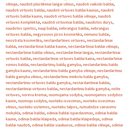
vilniuje
,
naudoti plastikiniai langai vilnius
,
naudoti vaikiski baldai
,
naudoti virtuvės baldai
,
naudoti virtuves baldai kaunas
,
naudoti
virtuvės baldai kaune
,
naudoti virtuves baldai vilniuje
,
naudoti
virtuves komplektai
,
naudoti virtuviniai baldai
,
naudotos durys
,
naudotos spintos
,
nauji baldai
,
nebrangus baldai
,
nebrangus
virtuves baldai
,
negyvosios jūros kosmetika
,
nemuno baldai
,
neostrata kosmetika
,
nestandartines virtuves
,
nestandartiniai
baldai
,
nestandartiniai baldai kaune
,
nestandartiniai baldai vilniuje
,
nestandartiniai baldai vilnius
,
nestandartiniai langai
,
nestandartiniai
virtuvės baldai
,
nestandartiniai virtuves baldai kaina
,
nestandartiniai
vonios baldai
,
nestandartinių baldų gamyba
,
nestandartiniu baldu
gamyba kaune
,
nestandartiniu baldu gamyba vilniuje
,
nestandartiniu
baldu gamyba vilnius
,
nestandartiniu minkstu baldu gamyba
,
nestandartiniu virtuves baldu gamyba
,
nestardantiniai baldai
,
nestardantiniai virtuves baldai
,
nestardantiniu baldu gamyba
,
nolte
virtuves
,
noreva kremai
,
nuomojama sodyba
,
nuomojamos sodybos
kaune
,
nuomoju sodyba
,
nuoteku isvezimas
,
nuoteku isvezimas
vilnius
,
nuoteku sistemos
,
nuoteku talpos
,
nutsubidze vairavimo
mokykla
,
odiniai baldai
,
odiniai baldai ispardavimas
,
odiniai baldai
kaune
,
odiniai baldai klaipeda
,
odiniai baldai klaipedoje
,
odiniai
baldai naudoti
,
odiniai baldai siauliuose
,
odiniai baldai vilniuje
,
odiniai