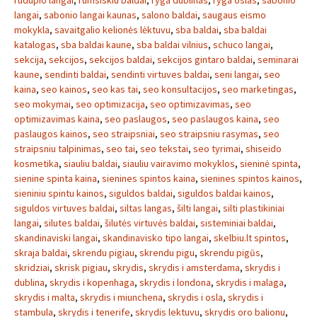
rudupio langai
,
rumsiskiu baldai
,
ryga dublinas
,
ryga oslas
,
sabonio
langai
,
sabonio langai kaunas
,
salono baldai
,
saugaus eismo
mokykla
,
savaitgalio kelionės lėktuvu
,
sba baldai
,
sba baldai
katalogas
,
sba baldai kaune
,
sba baldai vilnius
,
schuco langai
,
sekcija
,
sekcijos
,
sekcijos baldai
,
sekcijos gintaro baldai
,
seminarai
kaune
,
sendinti baldai
,
sendinti virtuves baldai
,
seni langai
,
seo
kaina
,
seo kainos
,
seo kas tai
,
seo konsultacijos
,
seo marketingas
,
seo mokymai
,
seo optimizacija
,
seo optimizavimas
,
seo
optimizavimas kaina
,
seo paslaugos
,
seo paslaugos kaina
,
seo
paslaugos kainos
,
seo straipsniai
,
seo straipsniu rasymas
,
seo
straipsniu talpinimas
,
seo tai
,
seo tekstai
,
seo tyrimai
,
shiseido
kosmetika
,
siauliu baldai
,
siauliu vairavimo mokyklos
,
sieninė spinta
,
sienine spinta kaina
,
sienines spintos kaina
,
sienines spintos kainos
,
sieniniu spintu kainos
,
siguldos baldai
,
siguldos baldai kainos
,
siguldos virtuves baldai
,
siltas langas
,
šilti langai
,
silti plastikiniai
langai
,
silutes baldai
,
šilutės virtuvės baldai
,
sisteminiai baldai
,
skandinaviski langai
,
skandinavisko tipo langai
,
skelbiu.lt spintos
,
skraja baldai
,
skrendu pigiau
,
skrendu pigu
,
skrendu pigūs
,
skridziai
,
skrisk pigiau
,
skrydis
,
skrydis i amsterdama
,
skrydis i
dublina
,
skrydis i kopenhaga
,
skrydis i londona
,
skrydis i malaga
,
skrydis i malta
,
skrydis i miunchena
,
skrydis i osla
,
skrydis i
stambula
,
skrydis i tenerife
,
skrydis lektuvu
,
skrydis oro balionu
,