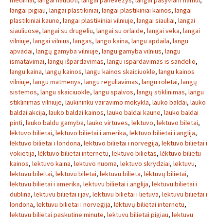
mediniai
,
langai naudoti
,
langai panevezys
,
langai pasyviam namui
,
langai pigiau
,
langai plastikiniai
,
langai plastikiniai kainos
,
langai
plastikiniai kaune
,
langai plastikiniai vilniuje
,
langai siauliai
,
langai
siauliuose
,
langai su drugeliu
,
langai su orlaide
,
langai veka
,
langai
vilniuje
,
langai vilnius
,
langas
,
lango kaina
,
langu apdaila
,
langu
apvadai
,
langų gamyba vilniuje
,
langu gamyba vilnius
,
langu
ismatavimai
,
langų išpardavimas
,
langu ispardavimas is sandelio
,
langu kaina
,
langų kainos
,
langu kainos skaiciuokle
,
langu kainos
vilniuje
,
langu matmenys
,
langu reguliavimas
,
langu roletai
,
langų
sistemos
,
langu skaiciuokle
,
langu spalvos
,
langų stiklinimas
,
langu
stiklinimas vilniuje
,
laukininku vairavimo mokykla
,
lauko baldai
,
lauko
baldai akcija
,
lauko baldai kainos
,
lauko baldai kaune
,
lauko baldai
pinti
,
lauko baldu gamyba
,
lauko virtuves
,
lektuvo
,
lektuvo biletai
,
lėktuvo bilietai
,
lektuvo bilietai i amerika
,
lektuvo bilietai i anglija
,
lektuvo bilietai i londona
,
lektuvo bilietai i norvegija
,
lektuvo bilietai i
vokietija
,
lėktuvo bilietai internetu
,
lektuvo bilietas
,
lėktuvo bilietu
kainos
,
lektuvo kaina
,
lektuvo nuoma
,
lektuvo skrydziai
,
lektuvu
,
lektuvu bileitai
,
lektuvu biletai
,
lektuvu bilieta
,
lėktuvų bilietai
,
lektuvu bilietai i amerika
,
lektuvu bilietai i anglija
,
lektuvu bilietai i
dublina
,
lektuvu bilietai i jav
,
lektuvu bilietai i lietuva
,
lektuvu bilietai i
londona
,
lektuvu bilietai i norvegija
,
lėktuvų bilietai internetu
,
lektuvu bilietai paskutine minute
,
lektuvu bilietai pigiau
,
lektuvu