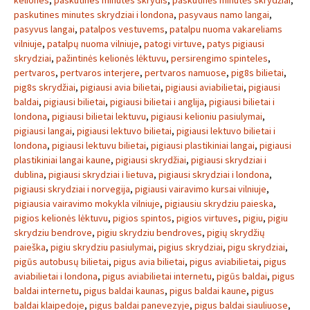
keliones
,
paskutines minutes skrydis
,
paskutinės minutės skrydžiai
,
paskutines minutes skrydziai i londona
,
pasyvaus namo langai
,
pasyvus langai
,
patalpos vestuvems
,
patalpu nuoma vakareliams
vilniuje
,
patalpų nuoma vilniuje
,
patogi virtuve
,
patys pigiausi
skrydziai
,
pažintinės kelionės lėktuvu
,
persirengimo spinteles
,
pertvaros
,
pertvaros interjere
,
pertvaros namuose
,
pig8s bilietai
,
pig8s skrydžiai
,
pigiausi avia bilietai
,
pigiausi aviabilietai
,
pigiausi
baldai
,
pigiausi bilietai
,
pigiausi bilietai i anglija
,
pigiausi bilietai i
londona
,
pigiausi bilietai lektuvu
,
pigiausi kelioniu pasiulymai
,
pigiausi langai
,
pigiausi lektuvo bilietai
,
pigiausi lektuvo bilietai i
londona
,
pigiausi lektuvu bilietai
,
pigiausi plastikiniai langai
,
pigiausi
plastikiniai langai kaune
,
pigiausi skrydžiai
,
pigiausi skrydziai i
dublina
,
pigiausi skrydziai i lietuva
,
pigiausi skrydziai i londona
,
pigiausi skrydziai i norvegija
,
pigiausi vairavimo kursai vilniuje
,
pigiausia vairavimo mokykla vilniuje
,
pigiausiu skrydziu paieska
,
pigios kelionės lėktuvu
,
pigios spintos
,
pigios virtuves
,
pigiu
,
pigiu
skrydziu bendrove
,
pigiu skrydziu bendroves
,
pigių skrydžių
paieška
,
pigiu skrydziu pasiulymai
,
pigius skrydziai
,
pigu skrydziai
,
pigūs autobusų bilietai
,
pigus avia bilietai
,
pigus aviabilietai
,
pigus
aviabilietai i londona
,
pigus aviabilietai internetu
,
pigūs baldai
,
pigus
baldai internetu
,
pigus baldai kaunas
,
pigus baldai kaune
,
pigus
baldai klaipedoje
,
pigus baldai panevezyje
,
pigus baldai siauliuose
,