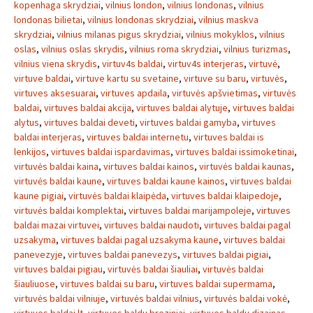
kopenhaga skrydziai
,
vilnius london
,
vilnius londonas
,
vilnius
londonas bilietai
,
vilnius londonas skrydziai
,
vilnius maskva
skrydziai
,
vilnius milanas pigus skrydziai
,
vilnius mokyklos
,
vilnius
oslas
,
vilnius oslas skrydis
,
vilnius roma skrydziai
,
vilnius turizmas
,
vilnius viena skrydis
,
virtuv4s baldai
,
virtuv4s interjeras
,
virtuvė
,
virtuve baldai
,
virtuve kartu su svetaine
,
virtuve su baru
,
virtuvės
,
virtuves aksesuarai
,
virtuves apdaila
,
virtuvės apšvietimas
,
virtuvės
baldai
,
virtuves baldai akcija
,
virtuves baldai alytuje
,
virtuves baldai
alytus
,
virtuves baldai deveti
,
virtuves baldai gamyba
,
virtuves
baldai interjeras
,
virtuves baldai internetu
,
virtuves baldai is
lenkijos
,
virtuves baldai ispardavimas
,
virtuves baldai issimoketinai
,
virtuvės baldai kaina
,
virtuves baldai kainos
,
virtuvės baldai kaunas
,
virtuvės baldai kaune
,
virtuves baldai kaune kainos
,
virtuves baldai
kaune pigiai
,
virtuvės baldai klaipėda
,
virtuves baldai klaipedoje
,
virtuvės baldai komplektai
,
virtuves baldai marijampoleje
,
virtuves
baldai mazai virtuvei
,
virtuves baldai naudoti
,
virtuves baldai pagal
uzsakyma
,
virtuves baldai pagal uzsakyma kaune
,
virtuves baldai
panevezyje
,
virtuves baldai panevezys
,
virtuves baldai pigiai
,
virtuves baldai pigiau
,
virtuvės baldai šiauliai
,
virtuvės baldai
šiauliuose
,
virtuves baldai su baru
,
virtuves baldai supermama
,
virtuvės baldai vilniuje
,
virtuvės baldai vilnius
,
virtuvės baldai vokė
,