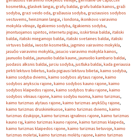
geriausios vairavimo mokyklos vilniuje
,
germaine de capuccini
kosmetika
,
glaskek langai
,
grafų baldai
,
grafu baldai kainos
,
graži
sodyba
,
grazi veido oda
,
gražiausia sodyba
,
graziausios sodybos
vestuvems
,
heinzmann langai
,
i londona
,
ikonikovo vairavimo
mokykla vilniuje
,
ilgakiemio sodyba
,
ilgakiemis sodyba
,
įmontuojamos spintos
,
internetu pigiau
,
isskirtiniai baldai
,
italiski
baldai
,
italiski miegamojo baldai
,
italiski svetaines baldai
,
italiski
virtuves baldai
,
iwostin kosmetika
,
jagmino vairavimo mokykla
,
jasučio vairavimo mokykla
,
jasucio vairavimo mokykla kainos
,
jaunuolio baldai
,
jaunuolio baldai kaune
,
jaunuolio kambario baldai
,
juodasis alksnis baldai
,
jurciu sodyba
,
justluka baldai
,
kada geriausia
pirkti lektuvo bilietus
,
kada pigiausi lektuvu bilietai
,
kaimo sodyba
,
kaimo sodyba dviems
,
kaimo sodybos alytaus rajone
,
kaimo
sodybos anyksciu rajone
,
kaimo sodybos kauno rajone
,
kaimo
sodybos klaipedos rajone
,
kaimo sodybos traku rajone
,
kaimo
sodybos vilniaus rajone
,
kaimo sodybu nuoma
,
kaimo turizmas
,
kaimo turizmas alytaus rajone
,
kaimo turizmas anykščių rajone
,
kaimo turizmas druskininkuose
,
kaimo turizmas dviems
,
kaimo
turizmas dzukijoje
,
kaimo turizmas ignalinos rajone
,
kaimo turizmas
kauno raj
,
kaimo turizmas kauno rajone
,
kaimo turizmas klaipeda
,
kaimo turizmas klaipedos rajone
,
kaimo turizmas lietuvoje
,
kaimo
turizmas moletai
,
kaimo turizmas molėtų rajone
,
kaimo turizmas