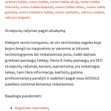
virtuves baldai
,
vonios baldai
,
vonios baldai akcija
,
vonios baldai
internetu
,
vonios baldai klaipeda
,
vonios baldai vilnius
,
vonios baldu
gamyba
,
vonios kambario baldai
,
vonios spinteles
,
zalensu sodyba
,
zaliuzes langams
Straipsnių rašymas pagal užsakymą
Didėjant verslo tempams, ne visi verslininkai sugeba koja
kojon žengti su naujovėmis ar vienomis ar kitomis
technologijomis bei reikalavimais joms, todėl dažnais
griebiasi paslaugų tiekėjų. Viena iš tokių paslaugų yra SEO
straipsnių rašymas, kuriam, suprantama, yra reikalingas
laikas, tam tikra informacija, kad būtų galima
profesionaliai jį parašyti ir sudėlioti pagal visus GOOGLE
paieškos sistemai keliamus reikalavimus.
Naudinga pasidomėti:
Atgalines nuorodos
;