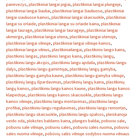
panevezys
,
plastikiniai langai pigiai
,
plastikiniai langai plungeje
,
plastikiniai langai šiauliai
,
plastikiniai langai šiauliuose
,
plastikiniai
langai siauliuose kainos
,
plastikiniai langai skaiciuokle
,
plastikiniai
langai su orlaide
,
plastikiniai langai su orlaide kaina
,
plastikiniai
langai taurage
,
plastikiniai langai taurageje
,
plastikiniai langai
ukmerge
,
plastikiniai langai utena
,
plastikiniai langai utenoje
,
plastikiniai langai vilniuje
,
plastikiniai langai vilniuje kainos
,
plastikiniai langai vilnius
,
plastikiniailangai
,
plastikinio lango kaina
,
plastikinis langas
,
plastikinis langas kaina
,
plastikinių langų
,
plastikiniu langu akcijos
,
plastikiniu langu apdaila
,
plastikiniu langu
dalys
,
plastikiniu langu gamintojai
,
plastikinių langų gamyba
,
plastikiniu langu gamyba kaune
,
plastikiniu langu gamyba vilniuje
,
plastikinių langų išpardavimas
,
plastikinių langų kaina
,
plastikinių
langų kainos
,
plastikiniu langu kainos kaune
,
plastikiniu langu kainos
klaipedoje
,
plastikiniu langu kainos skaiciuokle
,
plastikiniu langu
kainos vilniuje
,
plastikiniu langu montavimas
,
plastikiniu langu
profiliai
,
plastikiniu langu reguliavimas
,
plastikiniu langu remontas
,
plastikiniu langu skaiciuokle
,
plastikiniu langu spalvos
,
pleiskanoja
veido oda
,
plokstes baldams kaina
,
plunges baldai
,
pobuviu sale
,
pobuviu sale vilniuje
,
pobuviu sales
,
pobuviu sales nuoma
,
pobuviu
sales nuoma vilniuje
,
pobūvių salės vilniuje sodybos nuoma vilniaus