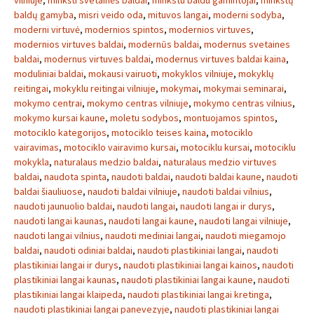
vilniuje
,
minkšti svetainės baldai
,
minkstu baldu gamintojai
,
minkštų
baldų gamyba
,
misri veido oda
,
mituvos langai
,
moderni sodyba
,
moderni virtuvė
,
modernios spintos
,
modernios virtuves
,
modernios virtuves baldai
,
modernūs baldai
,
modernus svetaines
baldai
,
modernus virtuves baldai
,
modernus virtuves baldai kaina
,
moduliniai baldai
,
mokausi vairuoti
,
mokyklos vilniuje
,
mokyklų
reitingai
,
mokyklu reitingai vilniuje
,
mokymai
,
mokymai seminarai
,
mokymo centrai
,
mokymo centras vilniuje
,
mokymo centras vilnius
,
mokymo kursai kaune
,
moletu sodybos
,
montuojamos spintos
,
motociklo kategorijos
,
motociklo teises kaina
,
motociklo
vairavimas
,
motociklo vairavimo kursai
,
motociklu kursai
,
motociklu
mokykla
,
naturalaus medzio baldai
,
naturalaus medzio virtuves
baldai
,
naudota spinta
,
naudoti baldai
,
naudoti baldai kaune
,
naudoti
baldai šiauliuose
,
naudoti baldai vilniuje
,
naudoti baldai vilnius
,
naudoti jaunuolio baldai
,
naudoti langai
,
naudoti langai ir durys
,
naudoti langai kaunas
,
naudoti langai kaune
,
naudoti langai vilniuje
,
naudoti langai vilnius
,
naudoti mediniai langai
,
naudoti miegamojo
baldai
,
naudoti odiniai baldai
,
naudoti plastikiniai langai
,
naudoti
plastikiniai langai ir durys
,
naudoti plastikiniai langai kainos
,
naudoti
plastikiniai langai kaunas
,
naudoti plastikiniai langai kaune
,
naudoti
plastikiniai langai klaipeda
,
naudoti plastikiniai langai kretinga
,
naudoti plastikiniai langai panevezyje
,
naudoti plastikiniai langai