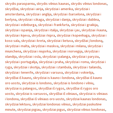
skrydis parasparniu
,
skrydis vilnius kaunas
,
skrydis vilnius londonas
,
skrydžiai
,
skrydziai i airija
,
skrydziai i amerika
,
skrydziai i
amsterdama
,
skrydziai i anglija
,
skrydziai i barselona
,
skrydziai i
berlyna
,
skrydziai i cikaga
,
skrydziai i danija
,
skrydziai i dublina
,
skrydziai i edinburga
,
skrydziai i frankfurta
,
skrydziai i graikija
,
skrydziai i ispanija
,
skrydziai i italija
,
skrydziai i jav
,
skrydziai i kauna
,
skrydziai i kijeva
,
skrydziai i kipra
,
skrydziai i kopenhaga
,
skrydziai i
koso sala
,
skrydziai i kreta
,
skrydziai i lietuva
,
skrydžiai į londoną
,
skrydziai i malta
,
skrydziai i maskva
,
skrydziai i milana
,
skrydziai i
miunchena
,
skrydziai i niujorka
,
skrydziai i norvegija
,
skrydziai i
olandija
,
skrydziai i osla
,
skrydziai i palanga
,
skrydziai i paryziu
,
skrydziai i portugalija
,
skrydziai i praha
,
skrydziai i roma
,
skrydziai i
ryga
,
skrydziai i skotija
,
skrydziai i stambula
,
skrydziai i tailanda
,
skrydziai i tenerife
,
skrydziai i varsuva
,
skrydziai i vokietija
,
skrydžiai iš kauno
,
skrydziai is kauno i londona
,
skrydžiai iš kauno
oro uosto
,
skrydziai is londono
,
skrydziai is londono i vilniu
,
skrydziai is palangos
,
skrydžiai iš rygos
,
skrydžiai iš rygos oro
uosto
,
skrydziai is varsuvos
,
skrydžiai iš vilniaus
,
skrydziai is vilniaus
i londona
,
skrydžiai iš vilniaus oro uosto
,
skrydziai kaunas londonas
,
skrydziai lektuvu
,
skrydziai londonas vilnius
,
skrydziai paskutine
minute
,
skrydziai pigiau
,
skrydziai pigus
,
skrydziai vilnius londonas
,