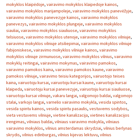
mokyklos klaipėdoje
,
vairavimo mokyklos klaipedoje kainos
,
vairavimo mokyklos marijampoleje
,
vairavimo mokyklos panevėžyje
,
vairavimo mokyklos panevezyje kainos
,
vairavimo mokyklos
panevezys
,
vairavimo mokyklos plungeje
,
vairavimo mokyklos
siauliai
,
vairavimo mokyklos siauliuose
,
vairavimo mokyklos
telsiuose
,
vairavimo mokyklos utenoje
,
vairavimo mokyklos vilniuje
,
vairavimo mokyklos vilniuje atsiliepimai
,
vairavimo mokyklos vilniuje
fabijoniskese
,
vairavimo mokyklos vilniuje kainos
,
vairavimo
mokyklos vilniuje zirmunuose
,
vairavimo mokyklos vilnius
,
vairavimo
mokyklų reitingai
,
vairavimo mokymas
,
vairavimo pamokos
,
vairavimo pamokos kaina
,
vairavimo pamokos kaune
,
vairavimo
pamokos vilniuje
,
vairavimo teisiu kategorijos
,
vairuotojo teises
kaina
,
vairuotoju kursai
,
vairuotoju kursai kaune
,
vairuotoju kursai
klaipeda
,
vairuotoju kursai panevezyje
,
vairuotoju kursai siauliuose
,
vairuotoju kursai vilniuje
,
vakaru langai
,
valgomojo baldai
,
valgomojo
stalai
,
varkojo langai
,
varnelio vairavimo mokykla
,
vesida spintos
,
vesida spintu kainos
,
vesida spintu pasaulis
,
vestuvems sodybos
,
vieta vestuvems vilniuje
,
vietine kanalizacija
,
vietines kanalizacijos
irengimas
,
vilniaus baldai
,
vilniaus vairavimo mokykla
,
vilniaus
vairavimo mokyklos
,
vilnius amsterdamas skrydziai
,
vilnius berlynas
skrydis
,
vilnius edinburgas
,
vilnius kijevas lektuvu
,
vilnius