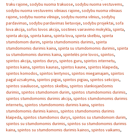
traku rajone
,
sodybu nuoma trakuose
,
sodybu nuoma vestuvems
,
sodybu nuoma vestuvems vilniaus rajone
,
sodybu nuoma vilniaus
rajone
,
sodybu nuoma vilniuje
,
sodybu nuoma vilnius
,
sodybų
pardavimas
,
sodybu pardavimas lietuvoje
,
sodybu projektai
,
sofa
lova akcija
,
sofos lovos akcija
,
sostines vairavimo mokykla
,
spinta
,
spinta akcija
,
spinta kaina
,
spinta lova
,
spinta skelbiu
,
spinta
stumdomom durim
,
spinta stumdomomis durimis
,
spinta
stumdomomis durimis kaina
,
spinta su stumdomomis durimis
,
spinta
su stumdomomis durimis kaina
,
spintelės prie lovos
,
spintos
,
spintos akcija
,
spintos durys
,
spintos guru
,
spintos internetu
,
spintos kaina
,
spintos kaunas
,
spintos kaune
,
spintos klaipeda
,
spintos komodos
,
spintos lentynos
,
spintos miegamajam
,
spintos
pagal uzsakyma
,
spintos pigiai
,
spintos pigiau
,
spintos sekcijos
,
spintos siauliuose
,
spintos skelbiu
,
spintos slankiojančiomis
durimis
,
spintos stumdomom durim
,
spintos stumdomomis durimis
,
spintos stumdomomis durimis akcija
,
spintos stumdomomis durimis
internetu
,
spintos stumdomomis durimis kaina
,
spintos
stumdomomis durimis kainos
,
spintos stumdomomis durimis
klaipeda
,
spintos stumdomos durys
,
spintos su stumdomom durim
,
spintos su stumdomomis durimis
,
spintos su stumdomomis durimis
kaina
,
spintos su stumdomomis durimis kainos
,
spintos vaikams
,