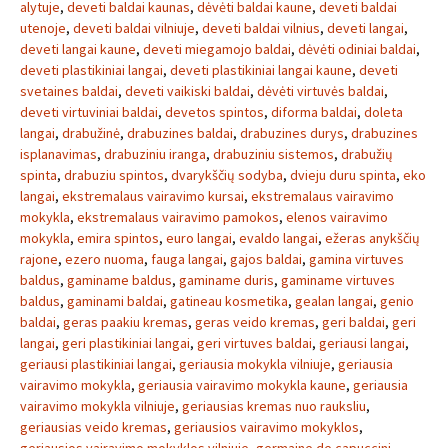
alytuje
,
deveti baldai kaunas
,
dėvėti baldai kaune
,
deveti baldai
utenoje
,
deveti baldai vilniuje
,
deveti baldai vilnius
,
deveti langai
,
deveti langai kaune
,
deveti miegamojo baldai
,
dėvėti odiniai baldai
,
deveti plastikiniai langai
,
deveti plastikiniai langai kaune
,
deveti
svetaines baldai
,
deveti vaikiski baldai
,
dėvėti virtuvės baldai
,
deveti virtuviniai baldai
,
devetos spintos
,
diforma baldai
,
doleta
langai
,
drabužinė
,
drabuzines baldai
,
drabuzines durys
,
drabuzines
isplanavimas
,
drabuziniu iranga
,
drabuziniu sistemos
,
drabužių
spinta
,
drabuziu spintos
,
dvarykščių sodyba
,
dvieju duru spinta
,
eko
langai
,
ekstremalaus vairavimo kursai
,
ekstremalaus vairavimo
mokykla
,
ekstremalaus vairavimo pamokos
,
elenos vairavimo
mokykla
,
emira spintos
,
euro langai
,
evaldo langai
,
ežeras anykščių
rajone
,
ezero nuoma
,
fauga langai
,
gajos baldai
,
gamina virtuves
baldus
,
gaminame baldus
,
gaminame duris
,
gaminame virtuves
baldus
,
gaminami baldai
,
gatineau kosmetika
,
gealan langai
,
genio
baldai
,
geras paakiu kremas
,
geras veido kremas
,
geri baldai
,
geri
langai
,
geri plastikiniai langai
,
geri virtuves baldai
,
geriausi langai
,
geriausi plastikiniai langai
,
geriausia mokykla vilniuje
,
geriausia
vairavimo mokykla
,
geriausia vairavimo mokykla kaune
,
geriausia
vairavimo mokykla vilniuje
,
geriausias kremas nuo rauksliu
,
geriausias veido kremas
,
geriausios vairavimo mokyklos
,