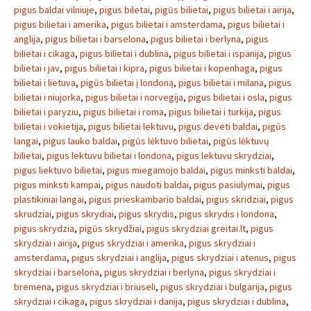
pigus baldai vilniuje
,
pigus biletai
,
pigūs bilietai
,
pigus bilietai i airija
,
pigus bilietai i amerika
,
pigus bilietai i amsterdama
,
pigus bilietai i
anglija
,
pigus bilietai i barselona
,
pigus bilietai i berlyna
,
pigus
bilietai i cikaga
,
pigus bilietai i dublina
,
pigus bilietai i ispanija
,
pigus
bilietai i jav
,
pigus bilietai i kipra
,
pigus bilietai i kopenhaga
,
pigus
bilietai i lietuva
,
pigūs bilietai į londoną
,
pigus bilietai i milana
,
pigus
bilietai i niujorka
,
pigus bilietai i norvegija
,
pigus bilietai i osla
,
pigus
bilietai i paryziu
,
pigus bilietai i roma
,
pigus bilietai i turkija
,
pigus
bilietai i vokietija
,
pigus bilietai lektuvu
,
pigus deveti baldai
,
pigūs
langai
,
pigus lauko baldai
,
pigūs lėktuvo bilietai
,
pigūs lėktuvų
bilietai
,
pigus lektuvu bilietai i londona
,
pigus lektuvu skrydziai
,
pigus liektuvo bilietai
,
pigus miegamojo baldai
,
pigus minksti baldai
,
pigus minksti kampai
,
pigus naudoti baldai
,
pigus pasiulymai
,
pigus
plastikiniai langai
,
pigus prieskambario baldai
,
pigus skridziai
,
pigus
skrudziai
,
pigus skrydiai
,
pigus skrydis
,
pigus skrydis i londona
,
pigus skrydzia
,
pigūs skrydžiai
,
pigus skrydziai greitai.lt
,
pigus
skrydziai i airija
,
pigus skrydziai i amerika
,
pigus skrydziai i
amsterdama
,
pigus skrydziai i anglija
,
pigus skrydziai i atenus
,
pigus
skrydziai i barselona
,
pigus skrydziai i berlyna
,
pigus skrydziai i
bremena
,
pigus skrydziai i briuseli
,
pigus skrydziai i bulgarija
,
pigus
skrydziai i cikaga
,
pigus skrydziai i danija
,
pigus skrydziai i dublina
,