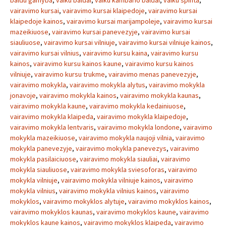
baldu gamyba
,
vaiku baldai
,
vaiku kambario baldai
,
vaiku spinta
,
vairavimo kursai
,
vairavimo kursai klaipedoje
,
vairavimo kursai
klaipedoje kainos
,
vairavimo kursai marijampoleje
,
vairavimo kursai
mazeikiuose
,
vairavimo kursai panevezyje
,
vairavimo kursai
siauliuose
,
vairavimo kursai vilniuje
,
vairavimo kursai vilniuje kainos
,
vairavimo kursai vilnius
,
vairavimo kursu kaina
,
vairavimo kursu
kainos
,
vairavimo kursu kainos kaune
,
vairavimo kursu kainos
vilniuje
,
vairavimo kursu trukme
,
vairavimo menas panevezyje
,
vairavimo mokykla
,
vairavimo mokykla alytus
,
vairavimo mokykla
jonavoje
,
vairavimo mokykla kainos
,
vairavimo mokykla kaunas
,
vairavimo mokykla kaune
,
vairavimo mokykla kedainiuose
,
vairavimo mokykla klaipeda
,
vairavimo mokykla klaipedoje
,
vairavimo mokykla lentvaris
,
vairavimo mokykla londone
,
vairavimo
mokykla mazeikiuose
,
vairavimo mokykla naujoji vilnia
,
vairavimo
mokykla panevezyje
,
vairavimo mokykla panevezys
,
vairavimo
mokykla pasilaiciuose
,
vairavimo mokykla siauliai
,
vairavimo
mokykla siauliuose
,
vairavimo mokykla sviesoforas
,
vairavimo
mokykla vilniuje
,
vairavimo mokykla vilniuje kainos
,
vairavimo
mokykla vilnius
,
vairavimo mokykla vilnius kainos
,
vairavimo
mokyklos
,
vairavimo mokyklos alytuje
,
vairavimo mokyklos kainos
,
vairavimo mokyklos kaunas
,
vairavimo mokyklos kaune
,
vairavimo
mokyklos kaune kainos
,
vairavimo mokyklos klaipeda
,
vairavimo