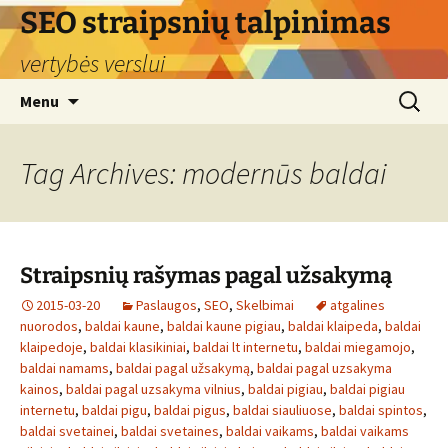
Skip
SEO straipsnių talpinimas
to
vertybės verslui
content
Search
Menu
for:
Tag Archives: modernūs baldai
Straipsnių rašymas pagal užsakymą
2015-03-20
Paslaugos
,
SEO
,
Skelbimai
atgalines
nuorodos
,
baldai kaune
,
baldai kaune pigiau
,
baldai klaipeda
,
baldai
klaipedoje
,
baldai klasikiniai
,
baldai lt internetu
,
baldai miegamojo
,
baldai namams
,
baldai pagal užsakymą
,
baldai pagal uzsakyma
kainos
,
baldai pagal uzsakyma vilnius
,
baldai pigiau
,
baldai pigiau
internetu
,
baldai pigu
,
baldai pigus
,
baldai siauliuose
,
baldai spintos
,
baldai svetainei
,
baldai svetaines
,
baldai vaikams
,
baldai vaikams