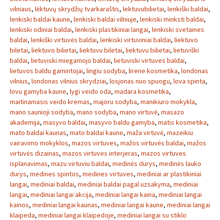
vilniaus
,
lėktuvų skrydžių tvarkaraštis
,
lektuvubilietai
,
lenkiški baldai
,
lenkiski baldai kaune
,
lenkiski baldai vilniuje
,
lenkiski minksti baldai
,
lenkiski odiniai baldai
,
lenkiski plastikiniai langai
,
lenkiski svetaines
baldai
,
lenkiški virtuvės baldai
,
lenkiski virtuviniai baldai
,
liektuvo
biletai
,
liektuvo bilietai
,
liektuvu biletai
,
liektuvu bilietai
,
lietuviški
baldai
,
lietuviski miegamojo baldai
,
lietuviski virtuves baldai
,
lietuvos baldu gamintojai
,
lingiu sodyba
,
lirene kosmetika
,
londonas
vilnius
,
londonas vilnius skrydziai
,
losjonas nuo spuogu
,
lova spinta
,
lovu gamyba kaune
,
lygi veido oda
,
madara kosmetika
,
maitinamasis veido kremas
,
majoru sodyba
,
manikiuro mokykla
,
mano saunioji sodyba
,
mano sodyba
,
mano virtuvė
,
masazo
akademija
,
masyvo baldai
,
masyvo baldu gamyba
,
matis kosmetika
,
mato baldai kaunas
,
mato baldai kaune
,
maža virtuvė
,
mazeikiu
vairavimo mokyklos
,
mazos virtuves
,
mažos virtuvės baldai
,
mažos
virtuvės dizainas
,
mazos virtuves interjeras
,
mazos virtuves
isplanavimas
,
mazu virtuviu baldai
,
medinės durys
,
medinės lauko
durys
,
medines spintos
,
medines virtuves
,
mediniai ar plastikiniai
langai
,
mediniai baldai
,
mediniai baldai pagal uzsakyma
,
mediniai
langai
,
mediniai langai akcija
,
mediniai langai kaina
,
mediniai langai
kainos
,
mediniai langai kaunas
,
mediniai langai kaune
,
mediniai langai
klaipeda
,
mediniai langai klaipedoje
,
mediniai langai su stiklo