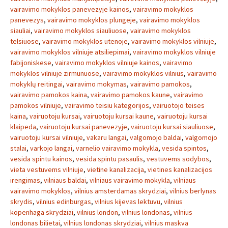
vairavimo mokyklos panevezyje kainos
,
vairavimo mokyklos
panevezys
,
vairavimo mokyklos plungeje
,
vairavimo mokyklos
siauliai
,
vairavimo mokyklos siauliuose
,
vairavimo mokyklos
telsiuose
,
vairavimo mokyklos utenoje
,
vairavimo mokyklos vilniuje
,
vairavimo mokyklos vilniuje atsiliepimai
,
vairavimo mokyklos vilniuje
fabijoniskese
,
vairavimo mokyklos vilniuje kainos
,
vairavimo
mokyklos vilniuje zirmunuose
,
vairavimo mokyklos vilnius
,
vairavimo
mokyklų reitingai
,
vairavimo mokymas
,
vairavimo pamokos
,
vairavimo pamokos kaina
,
vairavimo pamokos kaune
,
vairavimo
pamokos vilniuje
,
vairavimo teisiu kategorijos
,
vairuotojo teises
kaina
,
vairuotoju kursai
,
vairuotoju kursai kaune
,
vairuotoju kursai
klaipeda
,
vairuotoju kursai panevezyje
,
vairuotoju kursai siauliuose
,
vairuotoju kursai vilniuje
,
vakaru langai
,
valgomojo baldai
,
valgomojo
stalai
,
varkojo langai
,
varnelio vairavimo mokykla
,
vesida spintos
,
vesida spintu kainos
,
vesida spintu pasaulis
,
vestuvems sodybos
,
vieta vestuvems vilniuje
,
vietine kanalizacija
,
vietines kanalizacijos
irengimas
,
vilniaus baldai
,
vilniaus vairavimo mokykla
,
vilniaus
vairavimo mokyklos
,
vilnius amsterdamas skrydziai
,
vilnius berlynas
skrydis
,
vilnius edinburgas
,
vilnius kijevas lektuvu
,
vilnius
kopenhaga skrydziai
,
vilnius london
,
vilnius londonas
,
vilnius
londonas bilietai
,
vilnius londonas skrydziai
,
vilnius maskva