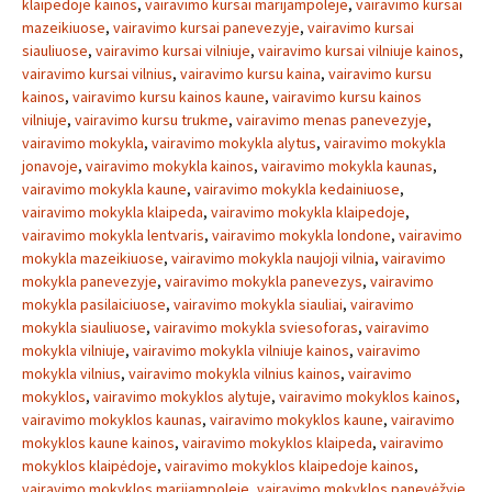
klaipedoje kainos
,
vairavimo kursai marijampoleje
,
vairavimo kursai
mazeikiuose
,
vairavimo kursai panevezyje
,
vairavimo kursai
siauliuose
,
vairavimo kursai vilniuje
,
vairavimo kursai vilniuje kainos
,
vairavimo kursai vilnius
,
vairavimo kursu kaina
,
vairavimo kursu
kainos
,
vairavimo kursu kainos kaune
,
vairavimo kursu kainos
vilniuje
,
vairavimo kursu trukme
,
vairavimo menas panevezyje
,
vairavimo mokykla
,
vairavimo mokykla alytus
,
vairavimo mokykla
jonavoje
,
vairavimo mokykla kainos
,
vairavimo mokykla kaunas
,
vairavimo mokykla kaune
,
vairavimo mokykla kedainiuose
,
vairavimo mokykla klaipeda
,
vairavimo mokykla klaipedoje
,
vairavimo mokykla lentvaris
,
vairavimo mokykla londone
,
vairavimo
mokykla mazeikiuose
,
vairavimo mokykla naujoji vilnia
,
vairavimo
mokykla panevezyje
,
vairavimo mokykla panevezys
,
vairavimo
mokykla pasilaiciuose
,
vairavimo mokykla siauliai
,
vairavimo
mokykla siauliuose
,
vairavimo mokykla sviesoforas
,
vairavimo
mokykla vilniuje
,
vairavimo mokykla vilniuje kainos
,
vairavimo
mokykla vilnius
,
vairavimo mokykla vilnius kainos
,
vairavimo
mokyklos
,
vairavimo mokyklos alytuje
,
vairavimo mokyklos kainos
,
vairavimo mokyklos kaunas
,
vairavimo mokyklos kaune
,
vairavimo
mokyklos kaune kainos
,
vairavimo mokyklos klaipeda
,
vairavimo
mokyklos klaipėdoje
,
vairavimo mokyklos klaipedoje kainos
,
vairavimo mokyklos marijampoleje
,
vairavimo mokyklos panevėžyje
,