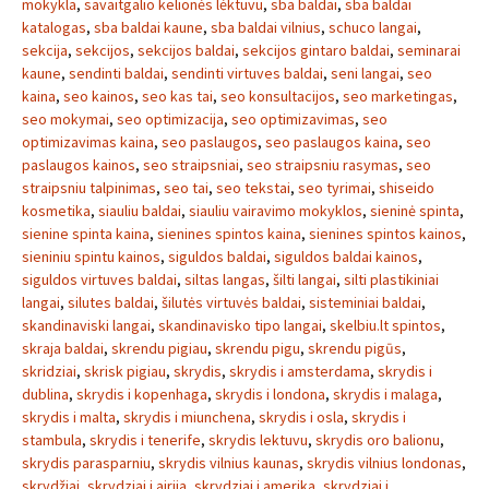
mokykla
,
savaitgalio kelionės lėktuvu
,
sba baldai
,
sba baldai
katalogas
,
sba baldai kaune
,
sba baldai vilnius
,
schuco langai
,
sekcija
,
sekcijos
,
sekcijos baldai
,
sekcijos gintaro baldai
,
seminarai
kaune
,
sendinti baldai
,
sendinti virtuves baldai
,
seni langai
,
seo
kaina
,
seo kainos
,
seo kas tai
,
seo konsultacijos
,
seo marketingas
,
seo mokymai
,
seo optimizacija
,
seo optimizavimas
,
seo
optimizavimas kaina
,
seo paslaugos
,
seo paslaugos kaina
,
seo
paslaugos kainos
,
seo straipsniai
,
seo straipsniu rasymas
,
seo
straipsniu talpinimas
,
seo tai
,
seo tekstai
,
seo tyrimai
,
shiseido
kosmetika
,
siauliu baldai
,
siauliu vairavimo mokyklos
,
sieninė spinta
,
sienine spinta kaina
,
sienines spintos kaina
,
sienines spintos kainos
,
sieniniu spintu kainos
,
siguldos baldai
,
siguldos baldai kainos
,
siguldos virtuves baldai
,
siltas langas
,
šilti langai
,
silti plastikiniai
langai
,
silutes baldai
,
šilutės virtuvės baldai
,
sisteminiai baldai
,
skandinaviski langai
,
skandinavisko tipo langai
,
skelbiu.lt spintos
,
skraja baldai
,
skrendu pigiau
,
skrendu pigu
,
skrendu pigūs
,
skridziai
,
skrisk pigiau
,
skrydis
,
skrydis i amsterdama
,
skrydis i
dublina
,
skrydis i kopenhaga
,
skrydis i londona
,
skrydis i malaga
,
skrydis i malta
,
skrydis i miunchena
,
skrydis i osla
,
skrydis i
stambula
,
skrydis i tenerife
,
skrydis lektuvu
,
skrydis oro balionu
,
skrydis parasparniu
,
skrydis vilnius kaunas
,
skrydis vilnius londonas
,
skrydžiai
,
skrydziai i airija
,
skrydziai i amerika
,
skrydziai i