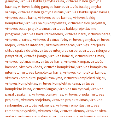
gamyba
,
virtuves baldu gamyba kaina
,
virtuves baldu gamyba
kaunas
,
virtuvės baldų gamyba kaune
,
virtuvės baldų gamyba
vilniuje
,
virtuves baldu gamyba vilnius
,
virtuves baldu ispardavimas
,
virtuves baldu kaina
,
virtuves baldu kainos
,
virtuvės baldų
komplektai
,
virtuvės baldų komplektas
,
virtuves baldu projektai
,
virtuves baldu projektavimas
,
virtuves baldu projektavimo
programa
,
virtuves baldu rankeneles
,
virtuves barai
,
virtuves baras
,
virtuvės dizainas
,
virtuves dizainas foto
,
virtuves gamyba
,
virtuves
idejos
,
virtuves interjerai
,
virtuvės interjeras
,
virtuvės interjeras
stilius spalva detalės
,
virtuves interjeras su baru
,
virtuves interjero
pavyzdziai
,
virtuvės įranga
,
virtuves irankiai
,
virtuves irengimas
,
virtuves isplanavimas
,
virtuves kaina
,
virtuvės kampai
,
virtuvės
kampas
,
virtuvės kėdės
,
virtuvės komplektai
,
virtuves komplektai
internetu
,
virtuves komplektai kaina
,
virtuves komplektai kainos
,
virtuves komplektai pagal uzsakyma
,
virtuves komplektai pigiau
,
virtuvės komplektas
,
virtuves komplektas kaina
,
virtuves
komplekto kaina
,
virtuves langas
,
virtuves maisytuvai
,
virtuves
pagal uzsakyma
,
virtuves planavimas
,
virtuves priedai
,
virtuves
projektai
,
virtuves projektas
,
virtuves projektavimas
,
virtuves
rankeneles
,
virtuvės reikmenys
,
virtuvės remontas
,
virtuves
remonto pavyzdziai
,
virtuves sala
,
virtuves sienos
,
virtuves sienu
apdaila
,
virtuves sienu danga
,
virtuves spalvos
,
virtuves spinteles
,