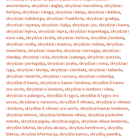
amsterdama
,
skrydziai i anglija
,
skrydziai i barselona
,
skrydziai i
berlyna
,
skrydziai i cikaga
,
skrydziai i danija
,
skrydziai i dublina
,
skrydziai i edinburga
,
skrydziai i frankfurta
,
skrydziai i graikija
,
skrydziai i ispanija
,
skrydziai i italija
,
skrydziai i jav
,
skrydziai i kauna
,
skrydziai i kijeva
,
skrydziai i kipra
,
skrydziai i kopenhaga
,
skrydziai i
koso sala
,
skrydziai i kreta
,
skrydziai i lietuva
,
skrydžiai į londoną
,
skrydziai i malta
,
skrydziai i maskva
,
skrydziai i milana
,
skrydziai i
miunchena
,
skrydziai i niujorka
,
skrydziai i norvegija
,
skrydziai i
olandija
,
skrydziai i osla
,
skrydziai i palanga
,
skrydziai i paryziu
,
skrydziai i portugalija
,
skrydziai i praha
,
skrydziai i roma
,
skrydziai i
ryga
,
skrydziai i skotija
,
skrydziai i stambula
,
skrydziai i tailanda
,
skrydziai i tenerife
,
skrydziai i varsuva
,
skrydziai i vokietija
,
skrydžiai iš kauno
,
skrydziai is kauno i londona
,
skrydžiai iš kauno
oro uosto
,
skrydziai is londono
,
skrydziai is londono i vilniu
,
skrydziai is palangos
,
skrydžiai iš rygos
,
skrydžiai iš rygos oro
uosto
,
skrydziai is varsuvos
,
skrydžiai iš vilniaus
,
skrydziai is vilniaus
i londona
,
skrydžiai iš vilniaus oro uosto
,
skrydziai kaunas londonas
,
skrydziai lektuvu
,
skrydziai londonas vilnius
,
skrydziai paskutine
minute
,
skrydziai pigiau
,
skrydziai pigus
,
skrydziai vilnius londonas
,
skrydžio bilietai
,
skrydziu akcijos
,
skrydziu bendroves
,
skrydžių
bilietai
,
skrydziu informacija
,
skrydziu kainos
,
skrydžių paieška
,