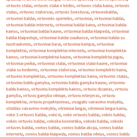
virtuvės stalai
,
virtuvės stalai ir kėdės
,
virtuves stalai kaina
,
virtuvės
stalas
,
virtuves stalvirsiai
,
virtuvės šviestuvai
,
virtuvesbaldai
,
virtuvinei baldai
,
virtuvinės spintelės
,
virtuviniai
,
virtuviniai baldai
,
virtuviniai baldai internetu
,
virtuviniai baldai kaina
,
virtuviniai baldai
kainos
,
virtuviniai baldai kaune
,
virtuviniai baldai klaipeda
,
virtuviniai
baldai klaipedoje
,
virtuviniai baldai siauliuose
,
virtuviniai baldai su
nuotraukomis
,
virtuviniai barai
,
virtuviniai kampai
,
virtuviniai
komplektai
,
virtuviniai komplektai internetu
,
virtuviniai komplektai
kainos
,
virtuviniai komplektai kaune
,
virtuviniai komplektai pigiai
,
virtuviniai peiliai
,
virtuviniai stalai
,
virtuviniai stalai kaune
,
virtuviniai
stalai su kedemis
,
virtuviniai stalvirsiai
,
virtuvinio komplekto kaina
,
virtuvinis komplektas
,
virtuvinis komplektas kaina
,
virtuvinis stalas
,
virtuviniu baldu gamyba
,
virtuviniu baldu gamyba kaune
,
virtuviniu
baldu kainos
,
virtuviniu komplektu kainos
,
virtuviu dizainas
,
virtuviu
gamyba
,
virtuviu gamyba vilniuje
,
virtuviu interjeras
,
virtuviu
komplektai
,
virtuviu projektavimas
,
visagalis vairavimo mokykla
,
vitoldas vairavimo mokykla
,
vitrininiai langai
,
vitrininiai langai kaina
,
voke 3 virtuves baldai
,
vokė iii
,
vokė virtuvės baldai
,
vokės baldai
,
vokės virtuvės baldai
,
vokiska kosmetika
,
vokiski baldai
,
vokiski
virtuves baldai
,
vonios baldai
,
vonios baldai akcija
,
vonios baldai
internetu
,
vonios baldai klaipeda
,
vonios baldai vilnius
,
vonios baldu