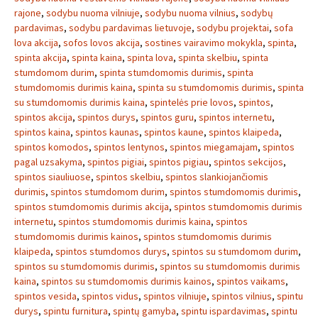
rajone
,
sodybu nuoma vilniuje
,
sodybu nuoma vilnius
,
sodybų
pardavimas
,
sodybu pardavimas lietuvoje
,
sodybu projektai
,
sofa
lova akcija
,
sofos lovos akcija
,
sostines vairavimo mokykla
,
spinta
,
spinta akcija
,
spinta kaina
,
spinta lova
,
spinta skelbiu
,
spinta
stumdomom durim
,
spinta stumdomomis durimis
,
spinta
stumdomomis durimis kaina
,
spinta su stumdomomis durimis
,
spinta
su stumdomomis durimis kaina
,
spintelės prie lovos
,
spintos
,
spintos akcija
,
spintos durys
,
spintos guru
,
spintos internetu
,
spintos kaina
,
spintos kaunas
,
spintos kaune
,
spintos klaipeda
,
spintos komodos
,
spintos lentynos
,
spintos miegamajam
,
spintos
pagal uzsakyma
,
spintos pigiai
,
spintos pigiau
,
spintos sekcijos
,
spintos siauliuose
,
spintos skelbiu
,
spintos slankiojančiomis
durimis
,
spintos stumdomom durim
,
spintos stumdomomis durimis
,
spintos stumdomomis durimis akcija
,
spintos stumdomomis durimis
internetu
,
spintos stumdomomis durimis kaina
,
spintos
stumdomomis durimis kainos
,
spintos stumdomomis durimis
klaipeda
,
spintos stumdomos durys
,
spintos su stumdomom durim
,
spintos su stumdomomis durimis
,
spintos su stumdomomis durimis
kaina
,
spintos su stumdomomis durimis kainos
,
spintos vaikams
,
spintos vesida
,
spintos vidus
,
spintos vilniuje
,
spintos vilnius
,
spintu
durys
,
spintu furnitura
,
spintų gamyba
,
spintu ispardavimas
,
spintu