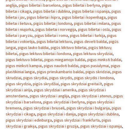
anglija
,
pigus bilietai i barselona
,
pigus bilietai i berlyna
,
pigus
bilietai i cikaga
,
pigus bilietai i dublina
,
pigus bilietai i ispanija
,
pigus
bilietai i jav
,
pigus bilietai i kipra
,
pigus bilietai i kopenhaga
,
pigus
bilietai i lietuva
,
pigūs bilietai į londoną
,
pigus bilietai i milana
,
pigus
bilietai i niujorka
,
pigus bilietai i norvegija
,
pigus bilietai i osla
,
pigus
bilietai i paryziu
,
pigus bilietai i roma
,
pigus bilietai i turkija
,
pigus
bilietai i vokietija
,
pigus bilietai lektuvu
,
pigus deveti baldai
,
pigūs
langai
,
pigus lauko baldai
,
pigūs lėktuvo bilietai
,
pigūs lėktuvų
bilietai
,
pigus lektuvu bilietai i londona
,
pigus lektuvu skrydziai
,
pigus liektuvo bilietai
,
pigus miegamojo baldai
,
pigus minksti baldai
,
pigus minksti kampai
,
pigus naudoti baldai
,
pigus pasiulymai
,
pigus
plastikiniai langai
,
pigus prieskambario baldai
,
pigus skridziai
,
pigus
skrudziai
,
pigus skrydiai
,
pigus skrydis
,
pigus skrydis i londona
,
pigus skrydzia
,
pigūs skrydžiai
,
pigus skrydziai greitai.lt
,
pigus
skrydziai i airija
,
pigus skrydziai i amerika
,
pigus skrydziai i
amsterdama
,
pigus skrydziai i anglija
,
pigus skrydziai i atenus
,
pigus
skrydziai i barselona
,
pigus skrydziai i berlyna
,
pigus skrydziai i
bremena
,
pigus skrydziai i briuseli
,
pigus skrydziai i bulgarija
,
pigus
skrydziai i cikaga
,
pigus skrydziai i danija
,
pigus skrydziai i dublina
,
pigus skrydziai i edinburga
,
pigus skrydziai i frankfurta
,
pigus
skrydziai i graikija
,
pigus skrydziai i gruzija
,
pigus skrydziai i ispanija
,