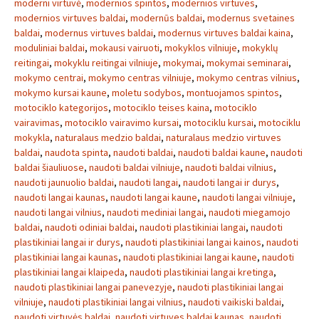
moderni virtuvė
,
modernios spintos
,
modernios virtuves
,
modernios virtuves baldai
,
modernūs baldai
,
modernus svetaines
baldai
,
modernus virtuves baldai
,
modernus virtuves baldai kaina
,
moduliniai baldai
,
mokausi vairuoti
,
mokyklos vilniuje
,
mokyklų
reitingai
,
mokyklu reitingai vilniuje
,
mokymai
,
mokymai seminarai
,
mokymo centrai
,
mokymo centras vilniuje
,
mokymo centras vilnius
,
mokymo kursai kaune
,
moletu sodybos
,
montuojamos spintos
,
motociklo kategorijos
,
motociklo teises kaina
,
motociklo
vairavimas
,
motociklo vairavimo kursai
,
motociklu kursai
,
motociklu
mokykla
,
naturalaus medzio baldai
,
naturalaus medzio virtuves
baldai
,
naudota spinta
,
naudoti baldai
,
naudoti baldai kaune
,
naudoti
baldai šiauliuose
,
naudoti baldai vilniuje
,
naudoti baldai vilnius
,
naudoti jaunuolio baldai
,
naudoti langai
,
naudoti langai ir durys
,
naudoti langai kaunas
,
naudoti langai kaune
,
naudoti langai vilniuje
,
naudoti langai vilnius
,
naudoti mediniai langai
,
naudoti miegamojo
baldai
,
naudoti odiniai baldai
,
naudoti plastikiniai langai
,
naudoti
plastikiniai langai ir durys
,
naudoti plastikiniai langai kainos
,
naudoti
plastikiniai langai kaunas
,
naudoti plastikiniai langai kaune
,
naudoti
plastikiniai langai klaipeda
,
naudoti plastikiniai langai kretinga
,
naudoti plastikiniai langai panevezyje
,
naudoti plastikiniai langai
vilniuje
,
naudoti plastikiniai langai vilnius
,
naudoti vaikiski baldai
,
naudoti virtuvės baldai
,
naudoti virtuves baldai kaunas
,
naudoti