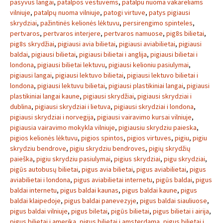
pasyvus langai
,
patalpos vestuvems
,
patalpu nuoma vakareliams
vilniuje
,
patalpų nuoma vilniuje
,
patogi virtuve
,
patys pigiausi
skrydziai
,
pažintinės kelionės lėktuvu
,
persirengimo spinteles
,
pertvaros
,
pertvaros interjere
,
pertvaros namuose
,
pig8s bilietai
,
pig8s skrydžiai
,
pigiausi avia bilietai
,
pigiausi aviabilietai
,
pigiausi
baldai
,
pigiausi bilietai
,
pigiausi bilietai i anglija
,
pigiausi bilietai i
londona
,
pigiausi bilietai lektuvu
,
pigiausi kelioniu pasiulymai
,
pigiausi langai
,
pigiausi lektuvo bilietai
,
pigiausi lektuvo bilietai i
londona
,
pigiausi lektuvu bilietai
,
pigiausi plastikiniai langai
,
pigiausi
plastikiniai langai kaune
,
pigiausi skrydžiai
,
pigiausi skrydziai i
dublina
,
pigiausi skrydziai i lietuva
,
pigiausi skrydziai i londona
,
pigiausi skrydziai i norvegija
,
pigiausi vairavimo kursai vilniuje
,
pigiausia vairavimo mokykla vilniuje
,
pigiausiu skrydziu paieska
,
pigios kelionės lėktuvu
,
pigios spintos
,
pigios virtuves
,
pigiu
,
pigiu
skrydziu bendrove
,
pigiu skrydziu bendroves
,
pigių skrydžių
paieška
,
pigiu skrydziu pasiulymai
,
pigius skrydziai
,
pigu skrydziai
,
pigūs autobusų bilietai
,
pigus avia bilietai
,
pigus aviabilietai
,
pigus
aviabilietai i londona
,
pigus aviabilietai internetu
,
pigūs baldai
,
pigus
baldai internetu
,
pigus baldai kaunas
,
pigus baldai kaune
,
pigus
baldai klaipedoje
,
pigus baldai panevezyje
,
pigus baldai siauliuose
,
pigus baldai vilniuje
,
pigus biletai
,
pigūs bilietai
,
pigus bilietai i airija
,
pigus bilietai i amerika
,
pigus bilietai i amsterdama
,
pigus bilietai i