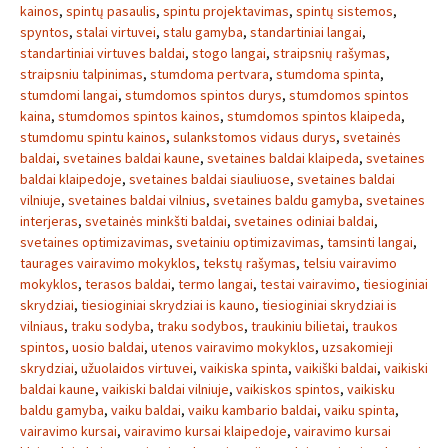
kainos
,
spintų pasaulis
,
spintu projektavimas
,
spintų sistemos
,
spyntos
,
stalai virtuvei
,
stalu gamyba
,
standartiniai langai
,
standartiniai virtuves baldai
,
stogo langai
,
straipsnių rašymas
,
straipsniu talpinimas
,
stumdoma pertvara
,
stumdoma spinta
,
stumdomi langai
,
stumdomos spintos durys
,
stumdomos spintos
kaina
,
stumdomos spintos kainos
,
stumdomos spintos klaipeda
,
stumdomu spintu kainos
,
sulankstomos vidaus durys
,
svetainės
baldai
,
svetaines baldai kaune
,
svetaines baldai klaipeda
,
svetaines
baldai klaipedoje
,
svetaines baldai siauliuose
,
svetaines baldai
vilniuje
,
svetaines baldai vilnius
,
svetaines baldu gamyba
,
svetaines
interjeras
,
svetainės minkšti baldai
,
svetaines odiniai baldai
,
svetaines optimizavimas
,
svetainiu optimizavimas
,
tamsinti langai
,
taurages vairavimo mokyklos
,
tekstų rašymas
,
telsiu vairavimo
mokyklos
,
terasos baldai
,
termo langai
,
testai vairavimo
,
tiesioginiai
skrydziai
,
tiesioginiai skrydziai is kauno
,
tiesioginiai skrydziai is
vilniaus
,
traku sodyba
,
traku sodybos
,
traukiniu bilietai
,
traukos
spintos
,
uosio baldai
,
utenos vairavimo mokyklos
,
uzsakomieji
skrydziai
,
užuolaidos virtuvei
,
vaikiska spinta
,
vaikiški baldai
,
vaikiski
baldai kaune
,
vaikiski baldai vilniuje
,
vaikiskos spintos
,
vaikisku
baldu gamyba
,
vaiku baldai
,
vaiku kambario baldai
,
vaiku spinta
,
vairavimo kursai
,
vairavimo kursai klaipedoje
,
vairavimo kursai