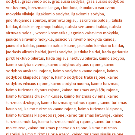
sodyba
,
grazi veido oda
,
gražiausia sodyba
,
graziausios sodybos
vestuvems
,
heinzmann langai
,
i londona
,
ikonikovo vairavimo
mokykla vilniuje
,
ilgakiemio sodyba
,
ilgakiemis sodyba
,
įmontuojamos spintos
,
internetu pigiau
,
isskirtiniai baldai
,
italiski
baldai
,
italiski miegamojo baldai
,
italiski svetaines baldai
,
italiski
virtuves baldai
,
iwostin kosmetika
,
jagmino vairavimo mokykla
,
jasučio vairavimo mokykla
,
jasucio vairavimo mokykla kainos
,
jaunuolio baldai
,
jaunuolio baldai kaune
,
jaunuolio kambario baldai
,
juodasis alksnis baldai
,
jurciu sodyba
,
justluka baldai
,
kada geriausia
pirkti lektuvo bilietus
,
kada pigiausi lektuvu bilietai
,
kaimo sodyba
,
kaimo sodyba dviems
,
kaimo sodybos alytaus rajone
,
kaimo
sodybos anyksciu rajone
,
kaimo sodybos kauno rajone
,
kaimo
sodybos klaipedos rajone
,
kaimo sodybos traku rajone
,
kaimo
sodybos vilniaus rajone
,
kaimo sodybu nuoma
,
kaimo turizmas
,
kaimo turizmas alytaus rajone
,
kaimo turizmas anykščių rajone
,
kaimo turizmas druskininkuose
,
kaimo turizmas dviems
,
kaimo
turizmas dzukijoje
,
kaimo turizmas ignalinos rajone
,
kaimo turizmas
kauno raj
,
kaimo turizmas kauno rajone
,
kaimo turizmas klaipeda
,
kaimo turizmas klaipedos rajone
,
kaimo turizmas lietuvoje
,
kaimo
turizmas moletai
,
kaimo turizmas molėtų rajone
,
kaimo turizmas
moletuose
,
kaimo turizmas panevezio rajone
,
kaimo turizmas
plateliai
,
kaimo turizmas prie ezero
,
kaimo turizmas siauliu rajone
,