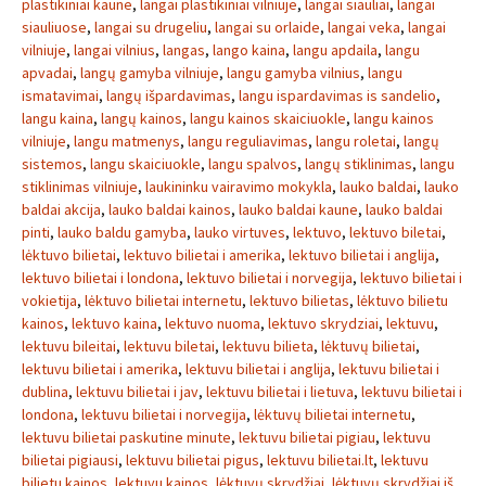
plastikiniai kaune
,
langai plastikiniai vilniuje
,
langai siauliai
,
langai
siauliuose
,
langai su drugeliu
,
langai su orlaide
,
langai veka
,
langai
vilniuje
,
langai vilnius
,
langas
,
lango kaina
,
langu apdaila
,
langu
apvadai
,
langų gamyba vilniuje
,
langu gamyba vilnius
,
langu
ismatavimai
,
langų išpardavimas
,
langu ispardavimas is sandelio
,
langu kaina
,
langų kainos
,
langu kainos skaiciuokle
,
langu kainos
vilniuje
,
langu matmenys
,
langu reguliavimas
,
langu roletai
,
langų
sistemos
,
langu skaiciuokle
,
langu spalvos
,
langų stiklinimas
,
langu
stiklinimas vilniuje
,
laukininku vairavimo mokykla
,
lauko baldai
,
lauko
baldai akcija
,
lauko baldai kainos
,
lauko baldai kaune
,
lauko baldai
pinti
,
lauko baldu gamyba
,
lauko virtuves
,
lektuvo
,
lektuvo biletai
,
lėktuvo bilietai
,
lektuvo bilietai i amerika
,
lektuvo bilietai i anglija
,
lektuvo bilietai i londona
,
lektuvo bilietai i norvegija
,
lektuvo bilietai i
vokietija
,
lėktuvo bilietai internetu
,
lektuvo bilietas
,
lėktuvo bilietu
kainos
,
lektuvo kaina
,
lektuvo nuoma
,
lektuvo skrydziai
,
lektuvu
,
lektuvu bileitai
,
lektuvu biletai
,
lektuvu bilieta
,
lėktuvų bilietai
,
lektuvu bilietai i amerika
,
lektuvu bilietai i anglija
,
lektuvu bilietai i
dublina
,
lektuvu bilietai i jav
,
lektuvu bilietai i lietuva
,
lektuvu bilietai i
londona
,
lektuvu bilietai i norvegija
,
lėktuvų bilietai internetu
,
lektuvu bilietai paskutine minute
,
lektuvu bilietai pigiau
,
lektuvu
bilietai pigiausi
,
lektuvu bilietai pigus
,
lektuvu bilietai.lt
,
lektuvu
bilietu kainos
,
lektuvu kainos
,
lėktuvų skrydžiai
,
lėktuvų skrydžiai iš