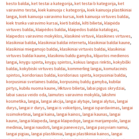
kesto baldai
,
ket testai a kategorija
,
ket testai b kategorija
,
ket
vairavimo testai
,
kiek kainuoja c kategorija
,
kiek kainuoja plastikiniai
langai
,
kiek kainuoja vairavimo kursai
,
kiek kainuoja virtuves baldai
,
kiek trunka vairavimo kursai
,
kieti baldai
,
kilti bilietai
,
klaipėda
virtuves baldai
,
klaipėdos baldai
,
klaipedos baldai katalogas
,
klaipedos vairavimo mokyklos
,
klasikinė virtuvė
,
klasikines virtuves
,
klasikiniai baldai
,
klasikiniai baldai internetu
,
klasikiniai baldai kaune
,
klasikiniai miegamojo baldai
,
klasikiniai virtuvės baldai
,
klasikiniai
virtuves baldai kaune
,
klasikiniu baldu gamyba
,
klijuotos medienos
langai
,
knygu spinta
,
knygų spintos
,
kokius langus rinktis
,
kokybiški
baldai
,
kokybiski virtuves baldai
,
kommerling langai
,
komutacinės
spintos
,
koridoriaus baldai
,
koridoriaus spinta
,
korpusiniai baldai
,
korpusiniai svetaines baldai
,
korpusinių baldų gamyba
,
kubilai
pirtys
,
kubilu nuoma kaune
,
l4ktuvo bilietai
,
labai pigus skrydziai
,
labai sausa veido oda
,
laimutes vairavimo mokykla
,
lakshmi
kosmetika
,
langai
,
langai akcija
,
langai alytuje
,
langai alytus
,
langai
durys
,
langai ir durys
,
langai is vokietijos
,
langai ispardavimas
,
langai
issimoketinai
,
langai kaina
,
langai kainos
,
langai kaunas
,
langai
kaune
,
langai klaipeda
,
langai klaipedoje
,
langai marijampole
,
langai
mediniai
,
langai naudoti
,
langai panevezys
,
langai pasyviam namui
,
langai pigiau
,
langai plastikiniai
,
langai plastikiniai kainos
,
langai