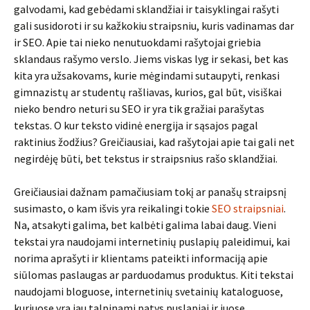
galvodami, kad gebėdami sklandžiai ir taisyklingai rašyti
gali susidoroti ir su kažkokiu straipsniu, kuris vadinamas dar
ir SEO. Apie tai nieko nenutuokdami rašytojai griebia
sklandaus rašymo verslo. Jiems viskas lyg ir sekasi, bet kas
kita yra užsakovams, kurie mėgindami sutaupyti, renkasi
gimnazistų ar studentų rašliavas, kurios, gal būt, visiškai
nieko bendro neturi su SEO ir yra tik gražiai parašytas
tekstas. O kur teksto vidinė energija ir sąsajos pagal
raktinius žodžius? Greičiausiai, kad rašytojai apie tai gali net
negirdėję būti, bet tekstus ir straipsnius rašo sklandžiai.
Greičiausiai dažnam pamačiusiam tokį ar panašų straipsnį
susimasto, o kam išvis yra reikalingi tokie
SEO straipsniai
.
Na, atsakyti galima, bet kalbėti galima labai daug. Vieni
tekstai yra naudojami internetinių puslapių paleidimui, kai
norima aprašyti ir klientams pateikti informaciją apie
siūlomas paslaugas ar parduodamus produktus. Kiti tekstai
naudojami bloguose, internetinių svetainių kataloguose,
kuriuose yra jau talpinami patys puslapiai ir juose