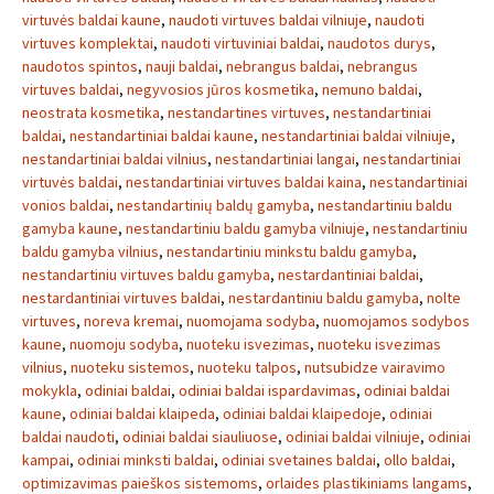
virtuvės baldai kaune
,
naudoti virtuves baldai vilniuje
,
naudoti
virtuves komplektai
,
naudoti virtuviniai baldai
,
naudotos durys
,
naudotos spintos
,
nauji baldai
,
nebrangus baldai
,
nebrangus
virtuves baldai
,
negyvosios jūros kosmetika
,
nemuno baldai
,
neostrata kosmetika
,
nestandartines virtuves
,
nestandartiniai
baldai
,
nestandartiniai baldai kaune
,
nestandartiniai baldai vilniuje
,
nestandartiniai baldai vilnius
,
nestandartiniai langai
,
nestandartiniai
virtuvės baldai
,
nestandartiniai virtuves baldai kaina
,
nestandartiniai
vonios baldai
,
nestandartinių baldų gamyba
,
nestandartiniu baldu
gamyba kaune
,
nestandartiniu baldu gamyba vilniuje
,
nestandartiniu
baldu gamyba vilnius
,
nestandartiniu minkstu baldu gamyba
,
nestandartiniu virtuves baldu gamyba
,
nestardantiniai baldai
,
nestardantiniai virtuves baldai
,
nestardantiniu baldu gamyba
,
nolte
virtuves
,
noreva kremai
,
nuomojama sodyba
,
nuomojamos sodybos
kaune
,
nuomoju sodyba
,
nuoteku isvezimas
,
nuoteku isvezimas
vilnius
,
nuoteku sistemos
,
nuoteku talpos
,
nutsubidze vairavimo
mokykla
,
odiniai baldai
,
odiniai baldai ispardavimas
,
odiniai baldai
kaune
,
odiniai baldai klaipeda
,
odiniai baldai klaipedoje
,
odiniai
baldai naudoti
,
odiniai baldai siauliuose
,
odiniai baldai vilniuje
,
odiniai
kampai
,
odiniai minksti baldai
,
odiniai svetaines baldai
,
ollo baldai
,
optimizavimas paieškos sistemoms
,
orlaides plastikiniams langams
,