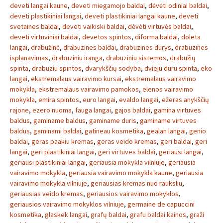
deveti langai kaune
,
deveti miegamojo baldai
,
dėvėti odiniai baldai
,
deveti plastikiniai langai
,
deveti plastikiniai langai kaune
,
deveti
svetaines baldai
,
deveti vaikiski baldai
,
dėvėti virtuvės baldai
,
deveti virtuviniai baldai
,
devetos spintos
,
diforma baldai
,
doleta
langai
,
drabužinė
,
drabuzines baldai
,
drabuzines durys
,
drabuzines
isplanavimas
,
drabuziniu iranga
,
drabuziniu sistemos
,
drabužių
spinta
,
drabuziu spintos
,
dvarykščių sodyba
,
dvieju duru spinta
,
eko
langai
,
ekstremalaus vairavimo kursai
,
ekstremalaus vairavimo
mokykla
,
ekstremalaus vairavimo pamokos
,
elenos vairavimo
mokykla
,
emira spintos
,
euro langai
,
evaldo langai
,
ežeras anykščių
rajone
,
ezero nuoma
,
fauga langai
,
gajos baldai
,
gamina virtuves
baldus
,
gaminame baldus
,
gaminame duris
,
gaminame virtuves
baldus
,
gaminami baldai
,
gatineau kosmetika
,
gealan langai
,
genio
baldai
,
geras paakiu kremas
,
geras veido kremas
,
geri baldai
,
geri
langai
,
geri plastikiniai langai
,
geri virtuves baldai
,
geriausi langai
,
geriausi plastikiniai langai
,
geriausia mokykla vilniuje
,
geriausia
vairavimo mokykla
,
geriausia vairavimo mokykla kaune
,
geriausia
vairavimo mokykla vilniuje
,
geriausias kremas nuo rauksliu
,
geriausias veido kremas
,
geriausios vairavimo mokyklos
,
geriausios vairavimo mokyklos vilniuje
,
germaine de capuccini
kosmetika
,
glaskek langai
,
grafų baldai
,
grafu baldai kainos
,
graži