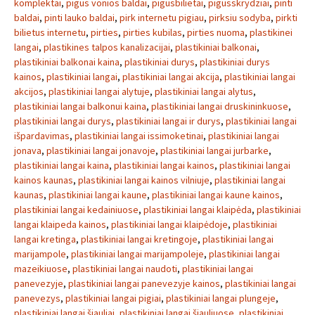
komplektai
,
pigus vonios baldai
,
pigusbilietai
,
pigusskrydziai
,
pinti
baldai
,
pinti lauko baldai
,
pirk internetu pigiau
,
pirksiu sodyba
,
pirkti
bilietus internetu
,
pirties
,
pirties kubilas
,
pirties nuoma
,
plastikinei
langai
,
plastikines talpos kanalizacijai
,
plastikiniai balkonai
,
plastikiniai balkonai kaina
,
plastikiniai durys
,
plastikiniai durys
kainos
,
plastikiniai langai
,
plastikiniai langai akcija
,
plastikiniai langai
akcijos
,
plastikiniai langai alytuje
,
plastikiniai langai alytus
,
plastikiniai langai balkonui kaina
,
plastikiniai langai druskininkuose
,
plastikiniai langai durys
,
plastikiniai langai ir durys
,
plastikiniai langai
išpardavimas
,
plastikiniai langai issimoketinai
,
plastikiniai langai
jonava
,
plastikiniai langai jonavoje
,
plastikiniai langai jurbarke
,
plastikiniai langai kaina
,
plastikiniai langai kainos
,
plastikiniai langai
kainos kaunas
,
plastikiniai langai kainos vilniuje
,
plastikiniai langai
kaunas
,
plastikiniai langai kaune
,
plastikiniai langai kaune kainos
,
plastikiniai langai kedainiuose
,
plastikiniai langai klaipėda
,
plastikiniai
langai klaipeda kainos
,
plastikiniai langai klaipėdoje
,
plastikiniai
langai kretinga
,
plastikiniai langai kretingoje
,
plastikiniai langai
marijampole
,
plastikiniai langai marijampoleje
,
plastikiniai langai
mazeikiuose
,
plastikiniai langai naudoti
,
plastikiniai langai
panevezyje
,
plastikiniai langai panevezyje kainos
,
plastikiniai langai
panevezys
,
plastikiniai langai pigiai
,
plastikiniai langai plungeje
,
plastikiniai langai šiauliai
,
plastikiniai langai šiauliuose
,
plastikiniai