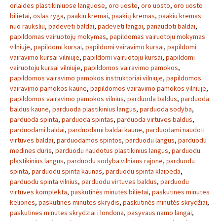
orlaides plastikiniuose languose
,
oro uoste
,
oro uosto
,
oro uosto
bilietai
,
oslas ryga
,
paakiu kremai
,
paakių kremas
,
paakiu kremas
nuo rauksliu
,
padeveti baldai
,
padeveti langai
,
panaudoti baldai
,
papildomas vairuotojų mokymas
,
papildomas vairuotoju mokymas
vilniuje
,
papildomi kursai
,
papildomi vairavimo kursai
,
papildomi
vairavimo kursai vilniuje
,
papildomi vairuotoju kursai
,
papildomi
vairuotoju kursai vilniuje
,
papildomos vairavimo pamokos
,
papildomos vairavimo pamokos instruktoriai vilniuje
,
papildomos
vairavimo pamokos kaune
,
papildomos vairavimo pamokos vilniuje
,
papildomos vairavimo pamokos vilnius
,
parduoda baldus
,
parduoda
baldus kaune
,
parduoda plastikinius langus
,
parduoda sodyba
,
parduoda spinta
,
parduoda spintas
,
parduoda virtuves baldus
,
parduodami baldai
,
parduodami baldai kaune
,
parduodami naudoti
virtuves baldai
,
parduodamos spintos
,
parduodu langus
,
parduodu
medines duris
,
parduodu naudotus plastikinius langus
,
parduodu
plastikinius langus
,
parduodu sodyba vilniaus rajone
,
parduodu
spinta
,
parduodu spinta kaunas
,
parduodu spinta klaipeda
,
parduodu spinta vilnius
,
parduodu virtuves baldus
,
parduodu
virtuves komplekta
,
paskutinės minutės bilietai
,
paskutines minutes
keliones
,
paskutines minutes skrydis
,
paskutinės minutės skrydžiai
,
paskutines minutes skrydziai i londona
,
pasyvaus namo langai
,