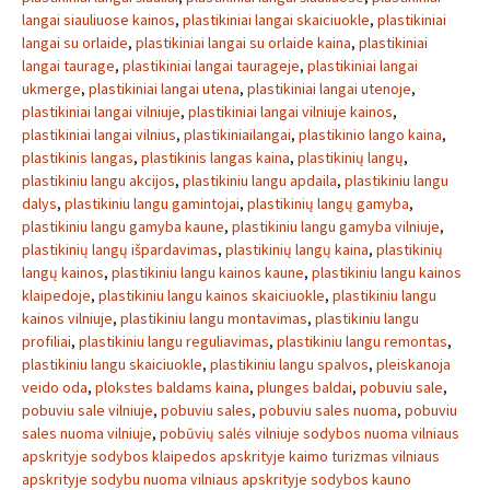
langai siauliuose kainos
,
plastikiniai langai skaiciuokle
,
plastikiniai
langai su orlaide
,
plastikiniai langai su orlaide kaina
,
plastikiniai
langai taurage
,
plastikiniai langai taurageje
,
plastikiniai langai
ukmerge
,
plastikiniai langai utena
,
plastikiniai langai utenoje
,
plastikiniai langai vilniuje
,
plastikiniai langai vilniuje kainos
,
plastikiniai langai vilnius
,
plastikiniailangai
,
plastikinio lango kaina
,
plastikinis langas
,
plastikinis langas kaina
,
plastikinių langų
,
plastikiniu langu akcijos
,
plastikiniu langu apdaila
,
plastikiniu langu
dalys
,
plastikiniu langu gamintojai
,
plastikinių langų gamyba
,
plastikiniu langu gamyba kaune
,
plastikiniu langu gamyba vilniuje
,
plastikinių langų išpardavimas
,
plastikinių langų kaina
,
plastikinių
langų kainos
,
plastikiniu langu kainos kaune
,
plastikiniu langu kainos
klaipedoje
,
plastikiniu langu kainos skaiciuokle
,
plastikiniu langu
kainos vilniuje
,
plastikiniu langu montavimas
,
plastikiniu langu
profiliai
,
plastikiniu langu reguliavimas
,
plastikiniu langu remontas
,
plastikiniu langu skaiciuokle
,
plastikiniu langu spalvos
,
pleiskanoja
veido oda
,
plokstes baldams kaina
,
plunges baldai
,
pobuviu sale
,
pobuviu sale vilniuje
,
pobuviu sales
,
pobuviu sales nuoma
,
pobuviu
sales nuoma vilniuje
,
pobūvių salės vilniuje sodybos nuoma vilniaus
apskrityje sodybos klaipedos apskrityje kaimo turizmas vilniaus
apskrityje sodybu nuoma vilniaus apskrityje sodybos kauno