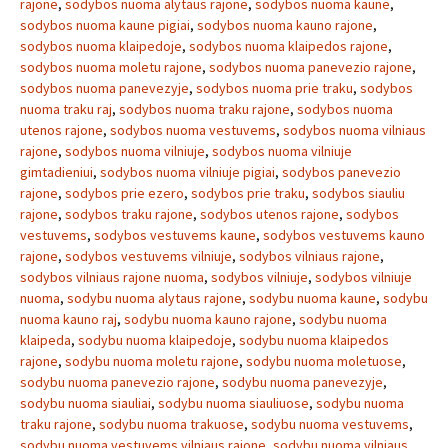
rajone
,
sodybos nuoma alytaus rajone
,
sodybos nuoma kaune
,
sodybos nuoma kaune pigiai
,
sodybos nuoma kauno rajone
,
sodybos nuoma klaipedoje
,
sodybos nuoma klaipedos rajone
,
sodybos nuoma moletu rajone
,
sodybos nuoma panevezio rajone
,
sodybos nuoma panevezyje
,
sodybos nuoma prie traku
,
sodybos
nuoma traku raj
,
sodybos nuoma traku rajone
,
sodybos nuoma
utenos rajone
,
sodybos nuoma vestuvems
,
sodybos nuoma vilniaus
rajone
,
sodybos nuoma vilniuje
,
sodybos nuoma vilniuje
gimtadieniui
,
sodybos nuoma vilniuje pigiai
,
sodybos panevezio
rajone
,
sodybos prie ezero
,
sodybos prie traku
,
sodybos siauliu
rajone
,
sodybos traku rajone
,
sodybos utenos rajone
,
sodybos
vestuvems
,
sodybos vestuvems kaune
,
sodybos vestuvems kauno
rajone
,
sodybos vestuvems vilniuje
,
sodybos vilniaus rajone
,
sodybos vilniaus rajone nuoma
,
sodybos vilniuje
,
sodybos vilniuje
nuoma
,
sodybu nuoma alytaus rajone
,
sodybu nuoma kaune
,
sodybu
nuoma kauno raj
,
sodybu nuoma kauno rajone
,
sodybu nuoma
klaipeda
,
sodybu nuoma klaipedoje
,
sodybu nuoma klaipedos
rajone
,
sodybu nuoma moletu rajone
,
sodybu nuoma moletuose
,
sodybu nuoma panevezio rajone
,
sodybu nuoma panevezyje
,
sodybu nuoma siauliai
,
sodybu nuoma siauliuose
,
sodybu nuoma
traku rajone
,
sodybu nuoma trakuose
,
sodybu nuoma vestuvems
,
sodybu nuoma vestuvems vilniaus rajone
,
sodybu nuoma vilniaus