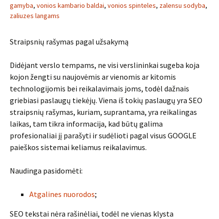
gamyba
,
vonios kambario baldai
,
vonios spinteles
,
zalensu sodyba
,
zaliuzes langams
Straipsnių rašymas pagal užsakymą
Didėjant verslo tempams, ne visi verslininkai sugeba koja
kojon žengti su naujovėmis ar vienomis ar kitomis
technologijomis bei reikalavimais joms, todėl dažnais
griebiasi paslaugų tiekėjų. Viena iš tokių paslaugų yra SEO
straipsnių rašymas, kuriam, suprantama, yra reikalingas
laikas, tam tikra informacija, kad būtų galima
profesionaliai jį parašyti ir sudėlioti pagal visus GOOGLE
paieškos sistemai keliamus reikalavimus.
Naudinga pasidomėti:
Atgalines nuorodos
;
SEO tekstai nėra rašinėliai, todėl ne vienas klysta