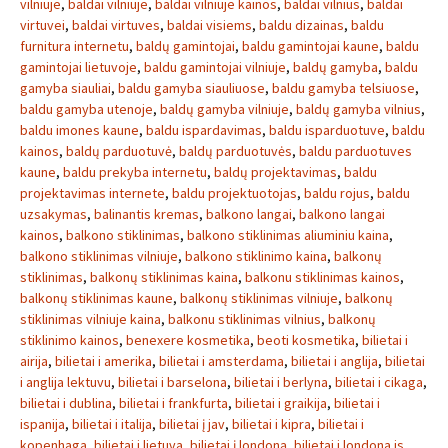
vilniuje
,
baldai vilniuje
,
baldai vilniuje kainos
,
baldai vilnius
,
baldai
virtuvei
,
baldai virtuves
,
baldai visiems
,
baldu dizainas
,
baldu
furnitura internetu
,
baldų gamintojai
,
baldu gamintojai kaune
,
baldu
gamintojai lietuvoje
,
baldu gamintojai vilniuje
,
baldų gamyba
,
baldu
gamyba siauliai
,
baldu gamyba siauliuose
,
baldu gamyba telsiuose
,
baldu gamyba utenoje
,
baldų gamyba vilniuje
,
baldų gamyba vilnius
,
baldu imones kaune
,
baldu ispardavimas
,
baldu isparduotuve
,
baldu
kainos
,
baldų parduotuvė
,
baldų parduotuvės
,
baldu parduotuves
kaune
,
baldu prekyba internetu
,
baldų projektavimas
,
baldu
projektavimas internete
,
baldu projektuotojas
,
baldu rojus
,
baldu
uzsakymas
,
balinantis kremas
,
balkono langai
,
balkono langai
kainos
,
balkono stiklinimas
,
balkono stiklinimas aliuminiu kaina
,
balkono stiklinimas vilniuje
,
balkono stiklinimo kaina
,
balkonų
stiklinimas
,
balkonų stiklinimas kaina
,
balkonu stiklinimas kainos
,
balkonų stiklinimas kaune
,
balkonų stiklinimas vilniuje
,
balkonų
stiklinimas vilniuje kaina
,
balkonu stiklinimas vilnius
,
balkonų
stiklinimo kainos
,
benexere kosmetika
,
beoti kosmetika
,
bilietai i
airija
,
bilietai i amerika
,
bilietai i amsterdama
,
bilietai i anglija
,
bilietai
i anglija lektuvu
,
bilietai i barselona
,
bilietai i berlyna
,
bilietai i cikaga
,
bilietai i dublina
,
bilietai i frankfurta
,
bilietai i graikija
,
bilietai i
ispanija
,
bilietai i italija
,
bilietai į jav
,
bilietai i kipra
,
bilietai i
kopenhaga
,
bilietai i lietuva
,
bilietai į londoną
,
bilietai i londona is