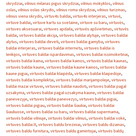
skrydziai
,
vilnius milanas pigus skrydziai
,
vilnius mokyklos
,
vilnius
oslas
,
vilnius oslas skrydis
,
vilnius roma skrydziai
,
vilnius turizmas
,
vilnius viena skrydis
,
virtuv4s baldai
,
virtuv4s interjeras
,
virtuvė
,
virtuve baldai
,
virtuve kartu su svetaine
,
virtuve su baru
,
virtuvės
,
virtuves aksesuarai
,
virtuves apdaila
,
virtuvės apšvietimas
,
virtuvės
baldai
,
virtuves baldai akcija
,
virtuves baldai alytuje
,
virtuves baldai
alytus
,
virtuves baldai deveti
,
virtuves baldai gamyba
,
virtuves
baldai interjeras
,
virtuves baldai internetu
,
virtuves baldai is
lenkijos
,
virtuves baldai ispardavimas
,
virtuves baldai issimoketinai
,
virtuvės baldai kaina
,
virtuves baldai kainos
,
virtuvės baldai kaunas
,
virtuvės baldai kaune
,
virtuves baldai kaune kainos
,
virtuves baldai
kaune pigiai
,
virtuvės baldai klaipėda
,
virtuves baldai klaipedoje
,
virtuvės baldai komplektai
,
virtuves baldai marijampoleje
,
virtuves
baldai mazai virtuvei
,
virtuves baldai naudoti
,
virtuves baldai pagal
uzsakyma
,
virtuves baldai pagal uzsakyma kaune
,
virtuves baldai
panevezyje
,
virtuves baldai panevezys
,
virtuves baldai pigiai
,
virtuves baldai pigiau
,
virtuvės baldai šiauliai
,
virtuvės baldai
šiauliuose
,
virtuves baldai su baru
,
virtuves baldai supermama
,
virtuvės baldai vilniuje
,
virtuvės baldai vilnius
,
virtuvės baldai vokė
,
virtuves baldai.lt
,
virtuves baldu breziniai
,
virtuves baldu dizainas
,
virtuves baldu furnitura
,
virtuves baldu gamintojai
,
virtuvės baldų