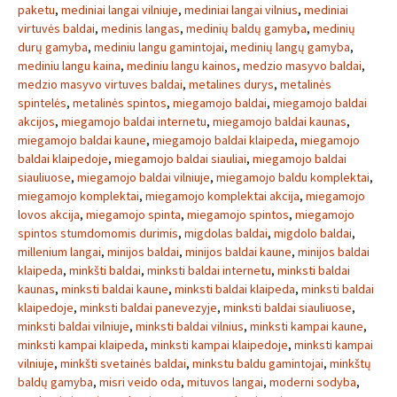
paketu
,
mediniai langai vilniuje
,
mediniai langai vilnius
,
mediniai
virtuvės baldai
,
medinis langas
,
medinių baldų gamyba
,
medinių
durų gamyba
,
mediniu langu gamintojai
,
medinių langų gamyba
,
mediniu langu kaina
,
mediniu langu kainos
,
medzio masyvo baldai
,
medzio masyvo virtuves baldai
,
metalines durys
,
metalinės
spintelės
,
metalinės spintos
,
miegamojo baldai
,
miegamojo baldai
akcijos
,
miegamojo baldai internetu
,
miegamojo baldai kaunas
,
miegamojo baldai kaune
,
miegamojo baldai klaipeda
,
miegamojo
baldai klaipedoje
,
miegamojo baldai siauliai
,
miegamojo baldai
siauliuose
,
miegamojo baldai vilniuje
,
miegamojo baldu komplektai
,
miegamojo komplektai
,
miegamojo komplektai akcija
,
miegamojo
lovos akcija
,
miegamojo spinta
,
miegamojo spintos
,
miegamojo
spintos stumdomomis durimis
,
migdolas baldai
,
migdolo baldai
,
millenium langai
,
minijos baldai
,
minijos baldai kaune
,
minijos baldai
klaipeda
,
minkšti baldai
,
minksti baldai internetu
,
minksti baldai
kaunas
,
minksti baldai kaune
,
minksti baldai klaipeda
,
minksti baldai
klaipedoje
,
minksti baldai panevezyje
,
minksti baldai siauliuose
,
minksti baldai vilniuje
,
minksti baldai vilnius
,
minksti kampai kaune
,
minksti kampai klaipeda
,
minksti kampai klaipedoje
,
minksti kampai
vilniuje
,
minkšti svetainės baldai
,
minkstu baldu gamintojai
,
minkštų
baldų gamyba
,
misri veido oda
,
mituvos langai
,
moderni sodyba
,