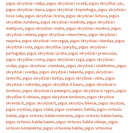
pigus skrydziai i italija
,
pigus skrydziai i izraeli
,
pigūs skrydžiai į jav
,
pigus skrydziai i kipra
,
pigus skrydziai i kopenhaga
,
pigus skrydziai i
koso sala
,
pigus skrydziai i kreta
,
pigus skrydziai i lietuva
,
pigūs
skrydžiai į londoną
,
pigus skrydziai i madrida
,
pigus skrydziai i
maldyvus
,
pigus skrydziai i malta
,
pigus skrydziai i maskva
,
pigus
skrydziai i milana
,
pigus skrydziai i miunchena
,
pigus skrydziai i
niujorka
,
pigus skrydziai i norvegija
,
pigus skrydziai i olandija
,
pigus
skrydziai i osla
,
pigūs skrydžiai į paryžių
,
pigus skrydziai i
portugalija
,
pigus skrydziai i praha
,
pigus skrydziai i prancuzija
,
pigūs skrydžiai į romą
,
pigus skrydziai i ryga
,
pigus skrydziai i
sicilija
,
pigus skrydziai i stambula
,
pigus skrydziai i stokholma
,
pigus
skrydziai i svedija
,
pigus skrydziai i tailanda
,
pigus skrydziai i
tenerife
,
pigus skrydziai i turkija
,
pigus skrydziai i vilniu
,
pigus
skrydziai i vokietija
,
pigūs skrydžiai iš kauno
,
pigus skrydziai is
londono
,
pigus skrydziai is palangos
,
pigus skrydziai is rygos
,
pigūs
skrydžiai iš vilniaus
,
pigus skrydziai londonas
,
pigus skrydziai
skrendu lt
,
pigus skrydziai.lt
,
pigus skrydziu bilietai
,
pigus skydziai
,
pigus srydziai
,
pigus stalai
,
pigus svetaines baldai
,
pigūs virtuvės
baldai
,
pigus virtuves baldai internetu
,
pigus virtuves baldai kaina
,
pigus virtuves baldai kaune
,
pigus virtuves baldai vilniuje
,
pigus
virtuves komplektai
,
pigus virtuviniai baldai
,
pigus virtuviniai