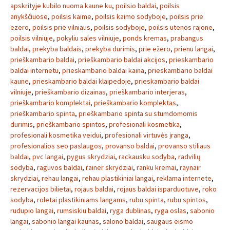
apskrityje kubilo nuoma kaune ku
,
poilsio baldai
,
poilsis
anykščiuose
,
poilsis kaime
,
poilsis kaimo sodyboje
,
poilsis prie
ezero
,
poilsis prie vilniaus
,
poilsis sodyboje
,
poilsis utenos rajone
,
poilsis vilniuje
,
pokyliu sales vilniuje
,
ponds kremas
,
prabangus
baldai
,
prekyba baldais
,
prekyba durimis
,
prie ežero
,
prienu langai
,
prieškambario baldai
,
prieškambario baldai akcijos
,
prieskambario
baldai internetu
,
prieskambario baldai kaina
,
prieskambario baldai
kaune
,
prieskambario baldai klaipedoje
,
prieskambario baldai
vilniuje
,
prieškambario dizainas
,
prieškambario interjeras
,
prieškambario komplektai
,
prieškambario komplektas
,
prieškambario spinta
,
prieškambario spinta su stumdomomis
durimis
,
prieškambario spintos
,
profesionali kosmetika
,
profesionali kosmetika veidui
,
profesionali virtuvės įranga
,
profesionalios seo paslaugos
,
provanso baldai
,
provanso stiliaus
baldai
,
pvc langai
,
pygus skrydziai
,
rackausku sodyba
,
radvilių
sodyba
,
raguvos baldai
,
rainer skrydziai
,
ranku kremai
,
raynair
skrydziai
,
rehau langai
,
rehau plastikiniai langai
,
reklama internete
,
rezervacijos bilietai
,
rojaus baldai
,
rojaus baldai isparduotuve
,
roko
sodyba
,
roletai plastikiniams langams
,
rubu spinta
,
rubu spintos
,
rudupio langai
,
rumsiskiu baldai
,
ryga dublinas
,
ryga oslas
,
sabonio
langai
,
sabonio langai kaunas
,
salono baldai
,
saugaus eismo