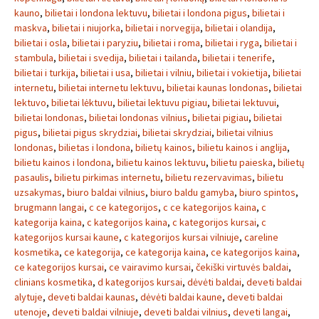
kauno
,
bilietai i londona lektuvu
,
bilietai i londona pigus
,
bilietai i
maskva
,
bilietai i niujorka
,
bilietai i norvegija
,
bilietai i olandija
,
bilietai i osla
,
bilietai i paryziu
,
bilietai i roma
,
bilietai i ryga
,
bilietai i
stambula
,
bilietai i svedija
,
bilietai i tailanda
,
bilietai i tenerife
,
bilietai i turkija
,
bilietai i usa
,
bilietai i vilniu
,
bilietai i vokietija
,
bilietai
internetu
,
bilietai internetu lektuvu
,
bilietai kaunas londonas
,
bilietai
lektuvo
,
bilietai lėktuvu
,
bilietai lektuvu pigiau
,
bilietai lektuvui
,
bilietai londonas
,
bilietai londonas vilnius
,
bilietai pigiau
,
bilietai
pigus
,
bilietai pigus skrydziai
,
bilietai skrydziai
,
bilietai vilnius
londonas
,
bilietas i londona
,
bilietų kainos
,
bilietu kainos i anglija
,
bilietu kainos i londona
,
bilietu kainos lektuvu
,
bilietu paieska
,
bilietų
pasaulis
,
bilietu pirkimas internetu
,
bilietu rezervavimas
,
bilietu
uzsakymas
,
biuro baldai vilnius
,
biuro baldu gamyba
,
biuro spintos
,
brugmann langai
,
c ce kategorijos
,
c ce kategorijos kaina
,
c
kategorija kaina
,
c kategorijos kaina
,
c kategorijos kursai
,
c
kategorijos kursai kaune
,
c kategorijos kursai vilniuje
,
careline
kosmetika
,
ce kategorija
,
ce kategorija kaina
,
ce kategorijos kaina
,
ce kategorijos kursai
,
ce vairavimo kursai
,
čekiški virtuvės baldai
,
clinians kosmetika
,
d kategorijos kursai
,
dėvėti baldai
,
deveti baldai
alytuje
,
deveti baldai kaunas
,
dėvėti baldai kaune
,
deveti baldai
utenoje
,
deveti baldai vilniuje
,
deveti baldai vilnius
,
deveti langai
,