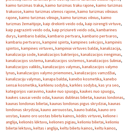
kaimo turizmas trakai
,
kaimo turizmas traku rajone
,
kaimo turizmas
trakuose
,
kaimo turizmas utenos rajone
,
kaimo turizmas vilniaus
rajone
,
kaimo turizmas vilniuje
,
kaimo turizmas vilnius
,
kaimo
turizmas žemaitijoje
,
kaip drekinti veido oda
,
kaip isirengti virtuve
,
kaip pagrazinti veido oda
,
kaip priziureti veido oda
,
kambarines
durys
,
kambario baldai
,
kambario pertvara
,
kambario pertvaros
,
kambariu pertvaros
,
kampinė spinta
,
kampines sekcijos
,
kampinės
spintos
,
kampines virtuves
,
kampiniai virtuves baldai
,
kanalizacija
,
kanalizacija sode
,
kanalizacijos bakterijos
,
kanalizacijos irengimas
,
kanalizacijos sistema
,
kanalizacijos sistemos
,
kanalizacijos šuliniai
,
kanalizacijos valiklis
,
kanalizacijos valymas
,
kanalizacijos valymo
lynas
,
kanalizacijos valymo priemones
,
kanalizacijos vamzdžiai
,
kanalizaciju valymas
,
kanapa baldai
,
kanebo kosmetika
,
kanebo
sensai kosmetika
,
karklenu sodyba
,
karkles sodyba
,
kas yra seo
,
kategorijos vairavimo
,
kauke nuo spuogu
,
kaukes nuo spuogu
,
kaukes sausai veido odai
,
kaunas dublinas bilietai
,
kaunas londonas
,
kaunas londonas bilietai
,
kaunas londonas pigus skrydziai
,
kaunas
londonas skrydziai
,
kauno aerouostas
,
kauno baldai
,
kauno oro
uostas
,
kauno oro uostas bilietu kainos
,
kėdės virtuvei
,
kelione i
anglija
,
kelionės lėktuvu
,
keliones pigiau
,
kelioniu bilietai
,
kelioniu
bilietai lektuvu
,
keltas i anglija
,
keltu bilietu kainos
,
keltu kainos
,