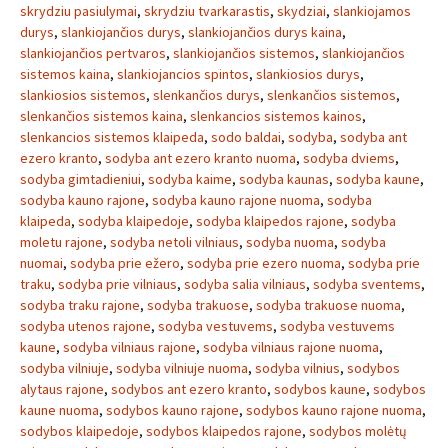
skrydziu pasiulymai
,
skrydziu tvarkarastis
,
skydziai
,
slankiojamos
durys
,
slankiojančios durys
,
slankiojančios durys kaina
,
slankiojančios pertvaros
,
slankiojančios sistemos
,
slankiojančios
sistemos kaina
,
slankiojancios spintos
,
slankiosios durys
,
slankiosios sistemos
,
slenkančios durys
,
slenkančios sistemos
,
slenkančios sistemos kaina
,
slenkancios sistemos kainos
,
slenkancios sistemos klaipeda
,
sodo baldai
,
sodyba
,
sodyba ant
ezero kranto
,
sodyba ant ezero kranto nuoma
,
sodyba dviems
,
sodyba gimtadieniui
,
sodyba kaime
,
sodyba kaunas
,
sodyba kaune
,
sodyba kauno rajone
,
sodyba kauno rajone nuoma
,
sodyba
klaipeda
,
sodyba klaipedoje
,
sodyba klaipedos rajone
,
sodyba
moletu rajone
,
sodyba netoli vilniaus
,
sodyba nuoma
,
sodyba
nuomai
,
sodyba prie ežero
,
sodyba prie ezero nuoma
,
sodyba prie
traku
,
sodyba prie vilniaus
,
sodyba salia vilniaus
,
sodyba sventems
,
sodyba traku rajone
,
sodyba trakuose
,
sodyba trakuose nuoma
,
sodyba utenos rajone
,
sodyba vestuvems
,
sodyba vestuvems
kaune
,
sodyba vilniaus rajone
,
sodyba vilniaus rajone nuoma
,
sodyba vilniuje
,
sodyba vilniuje nuoma
,
sodyba vilnius
,
sodybos
alytaus rajone
,
sodybos ant ezero kranto
,
sodybos kaune
,
sodybos
kaune nuoma
,
sodybos kauno rajone
,
sodybos kauno rajone nuoma
,
sodybos klaipedoje
,
sodybos klaipedos rajone
,
sodybos molėtų