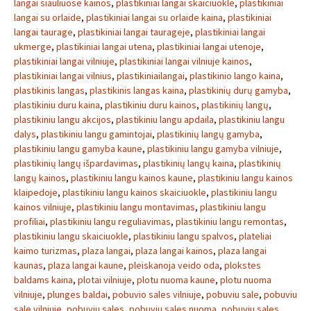
langai siauliuose kainos
,
plastikiniai langai skaiciuokle
,
plastikiniai
langai su orlaide
,
plastikiniai langai su orlaide kaina
,
plastikiniai
langai taurage
,
plastikiniai langai taurageje
,
plastikiniai langai
ukmerge
,
plastikiniai langai utena
,
plastikiniai langai utenoje
,
plastikiniai langai vilniuje
,
plastikiniai langai vilniuje kainos
,
plastikiniai langai vilnius
,
plastikiniailangai
,
plastikinio lango kaina
,
plastikinis langas
,
plastikinis langas kaina
,
plastikinių durų gamyba
,
plastikiniu duru kaina
,
plastikiniu duru kainos
,
plastikinių langų
,
plastikiniu langu akcijos
,
plastikiniu langu apdaila
,
plastikiniu langu
dalys
,
plastikiniu langu gamintojai
,
plastikinių langų gamyba
,
plastikiniu langu gamyba kaune
,
plastikiniu langu gamyba vilniuje
,
plastikinių langų išpardavimas
,
plastikinių langų kaina
,
plastikinių
langų kainos
,
plastikiniu langu kainos kaune
,
plastikiniu langu kainos
klaipedoje
,
plastikiniu langu kainos skaiciuokle
,
plastikiniu langu
kainos vilniuje
,
plastikiniu langu montavimas
,
plastikiniu langu
profiliai
,
plastikiniu langu reguliavimas
,
plastikiniu langu remontas
,
plastikiniu langu skaiciuokle
,
plastikiniu langu spalvos
,
plateliai
kaimo turizmas
,
plaza langai
,
plaza langai kainos
,
plaza langai
kaunas
,
plaza langai kaune
,
pleiskanoja veido oda
,
plokstes
baldams kaina
,
plotai vilniuje
,
plotu nuoma kaune
,
plotu nuoma
vilniuje
,
plunges baldai
,
pobuvio sales vilniuje
,
pobuviu sale
,
pobuviu
sale vilniuje
,
pobuviu sales
,
pobuviu sales nuoma
,
pobuviu sales