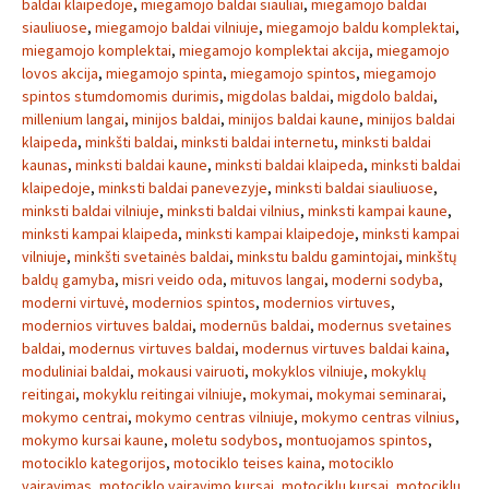
baldai klaipedoje
,
miegamojo baldai siauliai
,
miegamojo baldai
siauliuose
,
miegamojo baldai vilniuje
,
miegamojo baldu komplektai
,
miegamojo komplektai
,
miegamojo komplektai akcija
,
miegamojo
lovos akcija
,
miegamojo spinta
,
miegamojo spintos
,
miegamojo
spintos stumdomomis durimis
,
migdolas baldai
,
migdolo baldai
,
millenium langai
,
minijos baldai
,
minijos baldai kaune
,
minijos baldai
klaipeda
,
minkšti baldai
,
minksti baldai internetu
,
minksti baldai
kaunas
,
minksti baldai kaune
,
minksti baldai klaipeda
,
minksti baldai
klaipedoje
,
minksti baldai panevezyje
,
minksti baldai siauliuose
,
minksti baldai vilniuje
,
minksti baldai vilnius
,
minksti kampai kaune
,
minksti kampai klaipeda
,
minksti kampai klaipedoje
,
minksti kampai
vilniuje
,
minkšti svetainės baldai
,
minkstu baldu gamintojai
,
minkštų
baldų gamyba
,
misri veido oda
,
mituvos langai
,
moderni sodyba
,
moderni virtuvė
,
modernios spintos
,
modernios virtuves
,
modernios virtuves baldai
,
modernūs baldai
,
modernus svetaines
baldai
,
modernus virtuves baldai
,
modernus virtuves baldai kaina
,
moduliniai baldai
,
mokausi vairuoti
,
mokyklos vilniuje
,
mokyklų
reitingai
,
mokyklu reitingai vilniuje
,
mokymai
,
mokymai seminarai
,
mokymo centrai
,
mokymo centras vilniuje
,
mokymo centras vilnius
,
mokymo kursai kaune
,
moletu sodybos
,
montuojamos spintos
,
motociklo kategorijos
,
motociklo teises kaina
,
motociklo
vairavimas
,
motociklo vairavimo kursai
,
motociklu kursai
,
motociklu