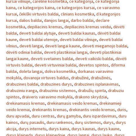
kursai vilniuje
,
careline kosmetika
,
ce kategorija
,
ce kategorija
kaina
,
ce kategorijos kaina
,
ce kategorijos kursai
,
ce vairavimo
kursai
,
čekiški virtuvės baldai
,
clinians kosmetika
,
d kategorijos
kursai
,
dalios baldai
,
danijos langai
,
darbo baldai
,
declare
kosmetika
,
depiliacinis kremas
,
depiliacinis kremas veidui
,
dėvėti
baldai
,
deveti baldai alytuje
,
deveti baldai kaunas
,
dėvėti baldai
kaune
,
deveti baldai utenoje
,
deveti baldai vilniuje
,
deveti baldai
vilnius
,
deveti langai
,
deveti langai kaune
,
deveti miegamojo baldai
,
dėvėti odiniai baldai
,
deveti plastikiniai langai
,
deveti plastikiniai
langai kaune
,
deveti svetaines baldai
,
deveti vaikiski baldai
,
dėvėti
virtuvės baldai
,
deveti virtuviniai baldai
,
devetos spintos
,
diforma
baldai
,
doleta langai
,
doliva kosmetika
,
dorkanas vairavimo
mokykla
,
dovanoja virtuves baldus
,
drabužinė
,
drabužinės
,
drabuzines baldai
,
drabuzines durys
,
drabuzines isplanavimas
,
drabuziniu iranga
,
drabuziniu sistemos
,
drabužių spinta
,
drabuziu
spintos
,
draiveris vairavimo mokykla
,
drakono skrydziai
,
drekinamasis kremas
,
drekinamasis veido kremas
,
drekinamieji
veido kremai
,
drekinantis kremas
,
drekinantis veido kremas
,
duris
,
duru apvadai
,
duru centras
,
durų gamyba
,
duru ispardavimas
,
duru
kainos
,
durų pasaulis
,
duru rankenos
,
durų sistemos
,
durys
,
durys
akcija
,
durys internetu
,
durys kaina
,
durys kaunas
,
durys kaune
,
durys klaipeda
,
durys klaipedoje
,
durys langai
,
durys lauko
,
durys