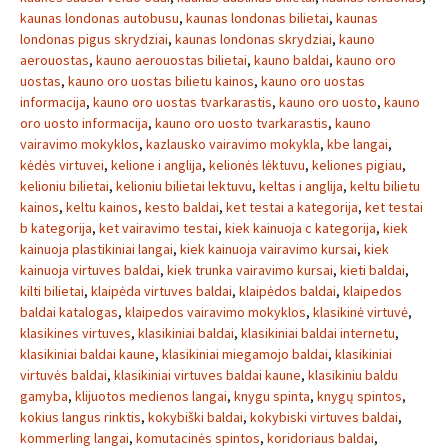
kaunas londonas autobusu
,
kaunas londonas bilietai
,
kaunas
londonas pigus skrydziai
,
kaunas londonas skrydziai
,
kauno
aerouostas
,
kauno aerouostas bilietai
,
kauno baldai
,
kauno oro
uostas
,
kauno oro uostas bilietu kainos
,
kauno oro uostas
informacija
,
kauno oro uostas tvarkarastis
,
kauno oro uosto
,
kauno
oro uosto informacija
,
kauno oro uosto tvarkarastis
,
kauno
vairavimo mokyklos
,
kazlausko vairavimo mokykla
,
kbe langai
,
kėdės virtuvei
,
kelione i anglija
,
kelionės lėktuvu
,
keliones pigiau
,
kelioniu bilietai
,
kelioniu bilietai lektuvu
,
keltas i anglija
,
keltu bilietu
kainos
,
keltu kainos
,
kesto baldai
,
ket testai a kategorija
,
ket testai
b kategorija
,
ket vairavimo testai
,
kiek kainuoja c kategorija
,
kiek
kainuoja plastikiniai langai
,
kiek kainuoja vairavimo kursai
,
kiek
kainuoja virtuves baldai
,
kiek trunka vairavimo kursai
,
kieti baldai
,
kilti bilietai
,
klaipėda virtuves baldai
,
klaipėdos baldai
,
klaipedos
baldai katalogas
,
klaipedos vairavimo mokyklos
,
klasikinė virtuvė
,
klasikines virtuves
,
klasikiniai baldai
,
klasikiniai baldai internetu
,
klasikiniai baldai kaune
,
klasikiniai miegamojo baldai
,
klasikiniai
virtuvės baldai
,
klasikiniai virtuves baldai kaune
,
klasikiniu baldu
gamyba
,
klijuotos medienos langai
,
knygu spinta
,
knygų spintos
,
kokius langus rinktis
,
kokybiški baldai
,
kokybiski virtuves baldai
,
kommerling langai
,
komutacinės spintos
,
koridoriaus baldai
,