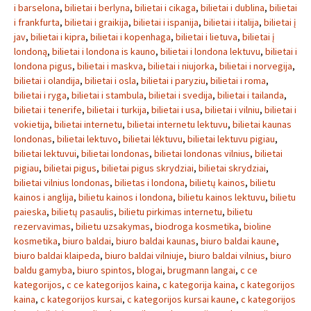
i barselona
,
bilietai i berlyna
,
bilietai i cikaga
,
bilietai i dublina
,
bilietai
i frankfurta
,
bilietai i graikija
,
bilietai i ispanija
,
bilietai i italija
,
bilietai į
jav
,
bilietai i kipra
,
bilietai i kopenhaga
,
bilietai i lietuva
,
bilietai į
londoną
,
bilietai i londona is kauno
,
bilietai i londona lektuvu
,
bilietai i
londona pigus
,
bilietai i maskva
,
bilietai i niujorka
,
bilietai i norvegija
,
bilietai i olandija
,
bilietai i osla
,
bilietai i paryziu
,
bilietai i roma
,
bilietai i ryga
,
bilietai i stambula
,
bilietai i svedija
,
bilietai i tailanda
,
bilietai i tenerife
,
bilietai i turkija
,
bilietai i usa
,
bilietai i vilniu
,
bilietai i
vokietija
,
bilietai internetu
,
bilietai internetu lektuvu
,
bilietai kaunas
londonas
,
bilietai lektuvo
,
bilietai lėktuvu
,
bilietai lektuvu pigiau
,
bilietai lektuvui
,
bilietai londonas
,
bilietai londonas vilnius
,
bilietai
pigiau
,
bilietai pigus
,
bilietai pigus skrydziai
,
bilietai skrydziai
,
bilietai vilnius londonas
,
bilietas i londona
,
bilietų kainos
,
bilietu
kainos i anglija
,
bilietu kainos i londona
,
bilietu kainos lektuvu
,
bilietu
paieska
,
bilietų pasaulis
,
bilietu pirkimas internetu
,
bilietu
rezervavimas
,
bilietu uzsakymas
,
biodroga kosmetika
,
bioline
kosmetika
,
biuro baldai
,
biuro baldai kaunas
,
biuro baldai kaune
,
biuro baldai klaipeda
,
biuro baldai vilniuje
,
biuro baldai vilnius
,
biuro
baldu gamyba
,
biuro spintos
,
blogai
,
brugmann langai
,
c ce
kategorijos
,
c ce kategorijos kaina
,
c kategorija kaina
,
c kategorijos
kaina
,
c kategorijos kursai
,
c kategorijos kursai kaune
,
c kategorijos