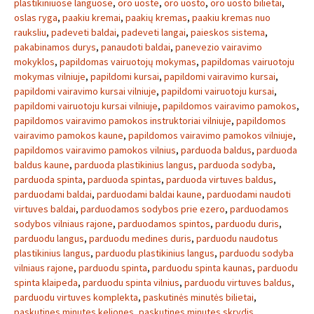
plastikiniuose languose
,
oro uoste
,
oro uosto
,
oro uosto bilietai
,
oslas ryga
,
paakiu kremai
,
paakių kremas
,
paakiu kremas nuo
rauksliu
,
padeveti baldai
,
padeveti langai
,
paieskos sistema
,
pakabinamos durys
,
panaudoti baldai
,
panevezio vairavimo
mokyklos
,
papildomas vairuotojų mokymas
,
papildomas vairuotoju
mokymas vilniuje
,
papildomi kursai
,
papildomi vairavimo kursai
,
papildomi vairavimo kursai vilniuje
,
papildomi vairuotoju kursai
,
papildomi vairuotoju kursai vilniuje
,
papildomos vairavimo pamokos
,
papildomos vairavimo pamokos instruktoriai vilniuje
,
papildomos
vairavimo pamokos kaune
,
papildomos vairavimo pamokos vilniuje
,
papildomos vairavimo pamokos vilnius
,
parduoda baldus
,
parduoda
baldus kaune
,
parduoda plastikinius langus
,
parduoda sodyba
,
parduoda spinta
,
parduoda spintas
,
parduoda virtuves baldus
,
parduodami baldai
,
parduodami baldai kaune
,
parduodami naudoti
virtuves baldai
,
parduodamos sodybos prie ezero
,
parduodamos
sodybos vilniaus rajone
,
parduodamos spintos
,
parduodu duris
,
parduodu langus
,
parduodu medines duris
,
parduodu naudotus
plastikinius langus
,
parduodu plastikinius langus
,
parduodu sodyba
vilniaus rajone
,
parduodu spinta
,
parduodu spinta kaunas
,
parduodu
spinta klaipeda
,
parduodu spinta vilnius
,
parduodu virtuves baldus
,
parduodu virtuves komplekta
,
paskutinės minutės bilietai
,
paskutines minutes keliones
,
paskutines minutes skrydis
,