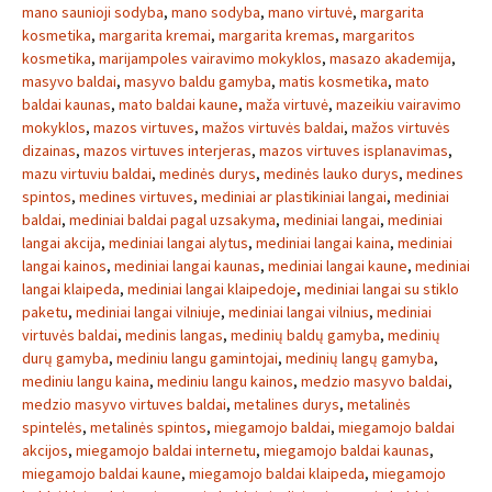
mano saunioji sodyba
,
mano sodyba
,
mano virtuvė
,
margarita
kosmetika
,
margarita kremai
,
margarita kremas
,
margaritos
kosmetika
,
marijampoles vairavimo mokyklos
,
masazo akademija
,
masyvo baldai
,
masyvo baldu gamyba
,
matis kosmetika
,
mato
baldai kaunas
,
mato baldai kaune
,
maža virtuvė
,
mazeikiu vairavimo
mokyklos
,
mazos virtuves
,
mažos virtuvės baldai
,
mažos virtuvės
dizainas
,
mazos virtuves interjeras
,
mazos virtuves isplanavimas
,
mazu virtuviu baldai
,
medinės durys
,
medinės lauko durys
,
medines
spintos
,
medines virtuves
,
mediniai ar plastikiniai langai
,
mediniai
baldai
,
mediniai baldai pagal uzsakyma
,
mediniai langai
,
mediniai
langai akcija
,
mediniai langai alytus
,
mediniai langai kaina
,
mediniai
langai kainos
,
mediniai langai kaunas
,
mediniai langai kaune
,
mediniai
langai klaipeda
,
mediniai langai klaipedoje
,
mediniai langai su stiklo
paketu
,
mediniai langai vilniuje
,
mediniai langai vilnius
,
mediniai
virtuvės baldai
,
medinis langas
,
medinių baldų gamyba
,
medinių
durų gamyba
,
mediniu langu gamintojai
,
medinių langų gamyba
,
mediniu langu kaina
,
mediniu langu kainos
,
medzio masyvo baldai
,
medzio masyvo virtuves baldai
,
metalines durys
,
metalinės
spintelės
,
metalinės spintos
,
miegamojo baldai
,
miegamojo baldai
akcijos
,
miegamojo baldai internetu
,
miegamojo baldai kaunas
,
miegamojo baldai kaune
,
miegamojo baldai klaipeda
,
miegamojo