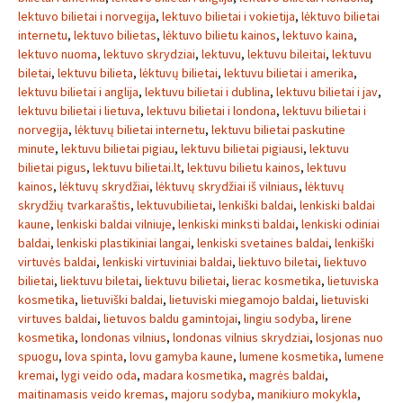
lektuvo bilietai i norvegija
,
lektuvo bilietai i vokietija
,
lėktuvo bilietai
internetu
,
lektuvo bilietas
,
lėktuvo bilietu kainos
,
lektuvo kaina
,
lektuvo nuoma
,
lektuvo skrydziai
,
lektuvu
,
lektuvu bileitai
,
lektuvu
biletai
,
lektuvu bilieta
,
lėktuvų bilietai
,
lektuvu bilietai i amerika
,
lektuvu bilietai i anglija
,
lektuvu bilietai i dublina
,
lektuvu bilietai i jav
,
lektuvu bilietai i lietuva
,
lektuvu bilietai i londona
,
lektuvu bilietai i
norvegija
,
lėktuvų bilietai internetu
,
lektuvu bilietai paskutine
minute
,
lektuvu bilietai pigiau
,
lektuvu bilietai pigiausi
,
lektuvu
bilietai pigus
,
lektuvu bilietai.lt
,
lektuvu bilietu kainos
,
lektuvu
kainos
,
lėktuvų skrydžiai
,
lėktuvų skrydžiai iš vilniaus
,
lėktuvų
skrydžių tvarkaraštis
,
lektuvubilietai
,
lenkiški baldai
,
lenkiski baldai
kaune
,
lenkiski baldai vilniuje
,
lenkiski minksti baldai
,
lenkiski odiniai
baldai
,
lenkiski plastikiniai langai
,
lenkiski svetaines baldai
,
lenkiški
virtuvės baldai
,
lenkiski virtuviniai baldai
,
liektuvo biletai
,
liektuvo
bilietai
,
liektuvu biletai
,
liektuvu bilietai
,
lierac kosmetika
,
lietuviska
kosmetika
,
lietuviški baldai
,
lietuviski miegamojo baldai
,
lietuviski
virtuves baldai
,
lietuvos baldu gamintojai
,
lingiu sodyba
,
lirene
kosmetika
,
londonas vilnius
,
londonas vilnius skrydziai
,
losjonas nuo
spuogu
,
lova spinta
,
lovu gamyba kaune
,
lumene kosmetika
,
lumene
kremai
,
lygi veido oda
,
madara kosmetika
,
magrės baldai
,
maitinamasis veido kremas
,
majoru sodyba
,
manikiuro mokykla
,