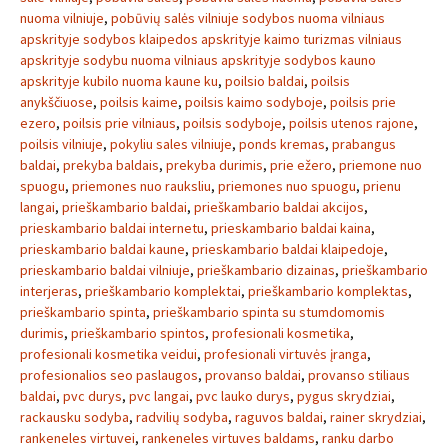
nuoma vilniuje
,
pobūvių salės vilniuje sodybos nuoma vilniaus
apskrityje sodybos klaipedos apskrityje kaimo turizmas vilniaus
apskrityje sodybu nuoma vilniaus apskrityje sodybos kauno
apskrityje kubilo nuoma kaune ku
,
poilsio baldai
,
poilsis
anykščiuose
,
poilsis kaime
,
poilsis kaimo sodyboje
,
poilsis prie
ezero
,
poilsis prie vilniaus
,
poilsis sodyboje
,
poilsis utenos rajone
,
poilsis vilniuje
,
pokyliu sales vilniuje
,
ponds kremas
,
prabangus
baldai
,
prekyba baldais
,
prekyba durimis
,
prie ežero
,
priemone nuo
spuogu
,
priemones nuo rauksliu
,
priemones nuo spuogu
,
prienu
langai
,
prieškambario baldai
,
prieškambario baldai akcijos
,
prieskambario baldai internetu
,
prieskambario baldai kaina
,
prieskambario baldai kaune
,
prieskambario baldai klaipedoje
,
prieskambario baldai vilniuje
,
prieškambario dizainas
,
prieškambario
interjeras
,
prieškambario komplektai
,
prieškambario komplektas
,
prieškambario spinta
,
prieškambario spinta su stumdomomis
durimis
,
prieškambario spintos
,
profesionali kosmetika
,
profesionali kosmetika veidui
,
profesionali virtuvės įranga
,
profesionalios seo paslaugos
,
provanso baldai
,
provanso stiliaus
baldai
,
pvc durys
,
pvc langai
,
pvc lauko durys
,
pygus skrydziai
,
rackausku sodyba
,
radvilių sodyba
,
raguvos baldai
,
rainer skrydziai
,
rankeneles virtuvei
,
rankeneles virtuves baldams
,
ranku darbo