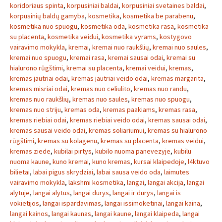
koridoriaus spinta
,
korpusiniai baldai
,
korpusiniai svetaines baldai
,
korpusinių baldų gamyba
,
kosmetika
,
kosmetika be parabenu
,
kosmetika nuo spuogu
,
kosmetika oda
,
kosmetika rasa
,
kosmetika
su placenta
,
kosmetika veidui
,
kosmetika vyrams
,
kostygovo
vairavimo mokykla
,
kremai
,
kremai nuo raukšlių
,
kremai nuo saules
,
kremai nuo spuogu
,
kremai rasa
,
kremai sausai odai
,
kremai su
hialurono rūgštimi
,
kremai su placenta
,
kremai veidui
,
kremas
,
kremas jautriai odai
,
kremas jautriai veido odai
,
kremas margarita
,
kremas misriai odai
,
kremas nuo celiulito
,
kremas nuo randu
,
kremas nuo raukšlių
,
kremas nuo saules
,
kremas nuo spuogu
,
kremas nuo striju
,
kremas oda
,
kremas paakiams
,
kremas rasa
,
kremas riebiai odai
,
kremas riebiai veido odai
,
kremas sausai odai
,
kremas sausai veido odai
,
kremas soliariumui
,
kremas su hialurono
rūgštimi
,
kremas su kolagenu
,
kremas su placenta
,
kremas veidui
,
kremas ziede
,
kubilai pirtys
,
kubilo nuoma panevezyje
,
kubilu
nuoma kaune
,
kuno kremai
,
kuno kremas
,
kursai klaipedoje
,
l4ktuvo
bilietai
,
labai pigus skrydziai
,
labai sausa veido oda
,
laimutes
vairavimo mokykla
,
lakshmi kosmetika
,
langai
,
langai akcija
,
langai
alytuje
,
langai alytus
,
langai durys
,
langai ir durys
,
langai is
vokietijos
,
langai ispardavimas
,
langai issimoketinai
,
langai kaina
,
langai kainos
,
langai kaunas
,
langai kaune
,
langai klaipeda
,
langai