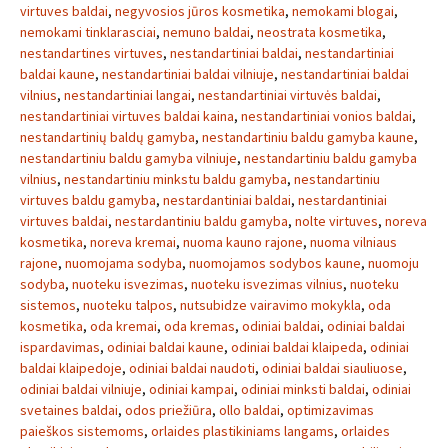
virtuves baldai
,
negyvosios jūros kosmetika
,
nemokami blogai
,
nemokami tinklarasciai
,
nemuno baldai
,
neostrata kosmetika
,
nestandartines virtuves
,
nestandartiniai baldai
,
nestandartiniai
baldai kaune
,
nestandartiniai baldai vilniuje
,
nestandartiniai baldai
vilnius
,
nestandartiniai langai
,
nestandartiniai virtuvės baldai
,
nestandartiniai virtuves baldai kaina
,
nestandartiniai vonios baldai
,
nestandartinių baldų gamyba
,
nestandartiniu baldu gamyba kaune
,
nestandartiniu baldu gamyba vilniuje
,
nestandartiniu baldu gamyba
vilnius
,
nestandartiniu minkstu baldu gamyba
,
nestandartiniu
virtuves baldu gamyba
,
nestardantiniai baldai
,
nestardantiniai
virtuves baldai
,
nestardantiniu baldu gamyba
,
nolte virtuves
,
noreva
kosmetika
,
noreva kremai
,
nuoma kauno rajone
,
nuoma vilniaus
rajone
,
nuomojama sodyba
,
nuomojamos sodybos kaune
,
nuomoju
sodyba
,
nuoteku isvezimas
,
nuoteku isvezimas vilnius
,
nuoteku
sistemos
,
nuoteku talpos
,
nutsubidze vairavimo mokykla
,
oda
kosmetika
,
oda kremai
,
oda kremas
,
odiniai baldai
,
odiniai baldai
ispardavimas
,
odiniai baldai kaune
,
odiniai baldai klaipeda
,
odiniai
baldai klaipedoje
,
odiniai baldai naudoti
,
odiniai baldai siauliuose
,
odiniai baldai vilniuje
,
odiniai kampai
,
odiniai minksti baldai
,
odiniai
svetaines baldai
,
odos priežiūra
,
ollo baldai
,
optimizavimas
paieškos sistemoms
,
orlaides plastikiniams langams
,
orlaides