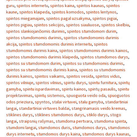
guru
,
spintos internetu
,
spintos kaina
,
spintos kaunas
,
spintos
kaune
,
spintos klaipeda
,
spintos komodos
,
spintos lentynos
,
spintos miegamajam
,
spintos pagal uzsakyma
,
spintos pigiai
,
spintos pigiau
,
spintos sekcijos
,
spintos siauliuose
,
spintos skelbiu
,
spintos slankiojančiomis durimis
,
spintos stumdomom durim
,
spintos stumdomomis durimis
,
spintos stumdomomis durimis
akcija
,
spintos stumdomomis durimis internetu
,
spintos
stumdomomis durimis kaina
,
spintos stumdomomis durimis kainos
,
spintos stumdomomis durimis klaipeda
,
spintos stumdomos durys
,
spintos su stumdomom durim
,
spintos su stumdomomis durimis
,
spintos su stumdomomis durimis kaina
,
spintos su stumdomomis
durimis kainos
,
spintos vaikams
,
spintos vesida
,
spintos vidus
,
spintos vilniuje
,
spintos vilnius
,
spintu durys
,
spintu furnitura
,
spintų
gamyba
,
spintu ispardavimas
,
spintu kainos
,
spintų pasaulis
,
spintu
projektavimas
,
spintų sistemos
,
spuoguota veido oda
,
spuoguotos
odos prieziura
,
spyntos
,
stalai virtuvei
,
stalu gamyba
,
standartiniai
langai
,
standartiniai virtuves baldai
,
stangrinamasis veido kremas
,
stiklines durys
,
stiklines stumdomos durys
,
stiklo durys
,
stogo
langai
,
straipsnių rašymas
,
stumdoma pertvara
,
stumdoma spinta
,
stumdomi langai
,
stumdomos duris
,
stumdomos durys
,
stumdomos
durys internetu
,
stumdomos durys kaina
,
stumdomos durys kaunas
,