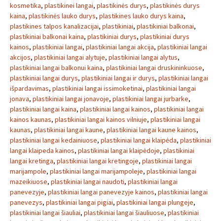
kosmetika
,
plastikinei langai
,
plastikinės durys
,
plastikinės durys
kaina
,
plastikinės lauko durys
,
plastikines lauko durys kaina
,
plastikines talpos kanalizacijai
,
plastikiniai
,
plastikiniai balkonai
,
plastikiniai balkonai kaina
,
plastikiniai durys
,
plastikiniai durys
kainos
,
plastikiniai langai
,
plastikiniai langai akcija
,
plastikiniai langai
akcijos
,
plastikiniai langai alytuje
,
plastikiniai langai alytus
,
plastikiniai langai balkonui kaina
,
plastikiniai langai druskininkuose
,
plastikiniai langai durys
,
plastikiniai langai ir durys
,
plastikiniai langai
išpardavimas
,
plastikiniai langai issimoketinai
,
plastikiniai langai
jonava
,
plastikiniai langai jonavoje
,
plastikiniai langai jurbarke
,
plastikiniai langai kaina
,
plastikiniai langai kainos
,
plastikiniai langai
kainos kaunas
,
plastikiniai langai kainos vilniuje
,
plastikiniai langai
kaunas
,
plastikiniai langai kaune
,
plastikiniai langai kaune kainos
,
plastikiniai langai kedainiuose
,
plastikiniai langai klaipėda
,
plastikiniai
langai klaipeda kainos
,
plastikiniai langai klaipėdoje
,
plastikiniai
langai kretinga
,
plastikiniai langai kretingoje
,
plastikiniai langai
marijampole
,
plastikiniai langai marijampoleje
,
plastikiniai langai
mazeikiuose
,
plastikiniai langai naudoti
,
plastikiniai langai
panevezyje
,
plastikiniai langai panevezyje kainos
,
plastikiniai langai
panevezys
,
plastikiniai langai pigiai
,
plastikiniai langai plungeje
,
plastikiniai langai šiauliai
,
plastikiniai langai šiauliuose
,
plastikiniai