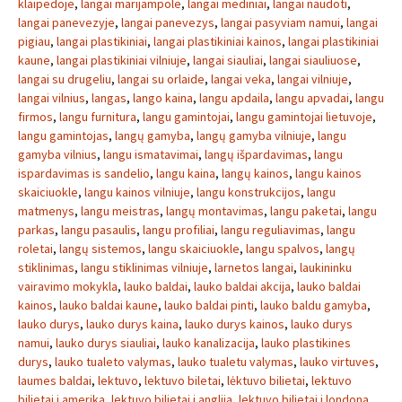
klaipedoje
,
langai marijampole
,
langai mediniai
,
langai naudoti
,
langai panevezyje
,
langai panevezys
,
langai pasyviam namui
,
langai
pigiau
,
langai plastikiniai
,
langai plastikiniai kainos
,
langai plastikiniai
kaune
,
langai plastikiniai vilniuje
,
langai siauliai
,
langai siauliuose
,
langai su drugeliu
,
langai su orlaide
,
langai veka
,
langai vilniuje
,
langai vilnius
,
langas
,
lango kaina
,
langu apdaila
,
langu apvadai
,
langu
firmos
,
langu furnitura
,
langu gamintojai
,
langu gamintojai lietuvoje
,
langu gamintojas
,
langų gamyba
,
langų gamyba vilniuje
,
langu
gamyba vilnius
,
langu ismatavimai
,
langų išpardavimas
,
langu
ispardavimas is sandelio
,
langu kaina
,
langų kainos
,
langu kainos
skaiciuokle
,
langu kainos vilniuje
,
langu konstrukcijos
,
langu
matmenys
,
langu meistras
,
langų montavimas
,
langu paketai
,
langu
parkas
,
langu pasaulis
,
langu profiliai
,
langu reguliavimas
,
langu
roletai
,
langų sistemos
,
langu skaiciuokle
,
langu spalvos
,
langų
stiklinimas
,
langu stiklinimas vilniuje
,
larnetos langai
,
laukininku
vairavimo mokykla
,
lauko baldai
,
lauko baldai akcija
,
lauko baldai
kainos
,
lauko baldai kaune
,
lauko baldai pinti
,
lauko baldu gamyba
,
lauko durys
,
lauko durys kaina
,
lauko durys kainos
,
lauko durys
namui
,
lauko durys siauliai
,
lauko kanalizacija
,
lauko plastikines
durys
,
lauko tualeto valymas
,
lauko tualetu valymas
,
lauko virtuves
,
laumes baldai
,
lektuvo
,
lektuvo biletai
,
lėktuvo bilietai
,
lektuvo
bilietai i amerika
,
lektuvo bilietai i anglija
,
lektuvo bilietai i londona
,