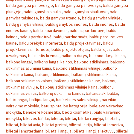
baldu gamyba panevezyje
,
baldu gamyba panevezys
,
baldu gamyba
plungeje
,
baldu gamyba siauliai
,
baldu gamyba siauliuose
,
baldu
gamyba telsiuose
,
baldu gamyba utenoje
,
baldų gamyba vilniuje
,
baldų gamyba vilnius
,
baldu gamybos imones
,
baldu imones
,
baldu
imones kaune
,
baldu ispardavimas
,
baldu isparduotuve
,
baldu
kainos
,
baldų parduotuvė
,
baldų parduotuvės
,
baldu parduotuves
kaune
,
baldu prekyba internetu
,
baldų projektavimas
,
baldu
projektavimas internete
,
baldu projektuotojas
,
baldu rojus
,
baldu
uzsakymas
,
balinantis kremas
,
balkono durys
,
balkono durys kaina
,
balkono langai
,
balkono langai kainos
,
balkono stiklinimas
,
balkono
stiklinimas aliuminiu kaina
,
balkono stiklinimas vilniuje
,
balkono
stiklinimo kaina
,
balkonų stiklinimas
,
balkonų stiklinimas kaina
,
balkonu stiklinimas kainos
,
balkonų stiklinimas kaune
,
balkonų
stiklinimas vilniuje
,
balkonų stiklinimas vilniuje kaina
,
balkonu
stiklinimas vilnius
,
balkonų stiklinimo kainos
,
baltarusiski baldai
,
baltic langai
,
baltijos langai
,
banketines sales vilniuje
,
bareikio
vairavimo mokykla
,
batu spinta
,
be kategorija
,
belejevo vairavimo
mokykla
,
benexere kosmetika
,
beoti kosmetika
,
bialo vairavimo
mokykla
,
bikuvos baldai
,
bileitai
,
biletai
,
biletai i anglija
,
biletailt
,
bilietai
,
bilietai avia
,
bilietai greitai
,
bilietai i airija
,
bilietai i amerika
,
bilietai i amsterdama
,
bilietai i anglija
,
bilietai i anglija lektuvu
,
bilietai