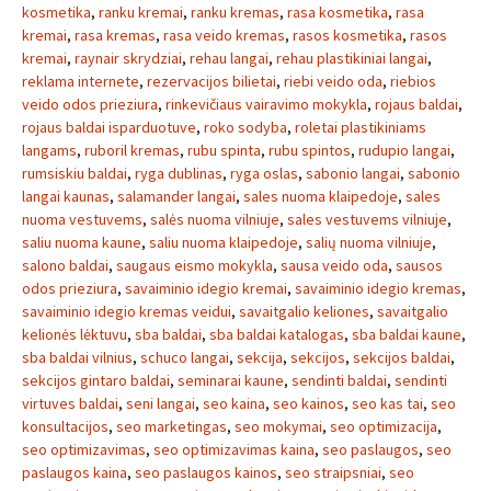
kosmetika
,
ranku kremai
,
ranku kremas
,
rasa kosmetika
,
rasa
kremai
,
rasa kremas
,
rasa veido kremas
,
rasos kosmetika
,
rasos
kremai
,
raynair skrydziai
,
rehau langai
,
rehau plastikiniai langai
,
reklama internete
,
rezervacijos bilietai
,
riebi veido oda
,
riebios
veido odos prieziura
,
rinkevičiaus vairavimo mokykla
,
rojaus baldai
,
rojaus baldai isparduotuve
,
roko sodyba
,
roletai plastikiniams
langams
,
ruboril kremas
,
rubu spinta
,
rubu spintos
,
rudupio langai
,
rumsiskiu baldai
,
ryga dublinas
,
ryga oslas
,
sabonio langai
,
sabonio
langai kaunas
,
salamander langai
,
sales nuoma klaipedoje
,
sales
nuoma vestuvems
,
salės nuoma vilniuje
,
sales vestuvems vilniuje
,
saliu nuoma kaune
,
saliu nuoma klaipedoje
,
salių nuoma vilniuje
,
salono baldai
,
saugaus eismo mokykla
,
sausa veido oda
,
sausos
odos prieziura
,
savaiminio idegio kremai
,
savaiminio idegio kremas
,
savaiminio idegio kremas veidui
,
savaitgalio keliones
,
savaitgalio
kelionės lėktuvu
,
sba baldai
,
sba baldai katalogas
,
sba baldai kaune
,
sba baldai vilnius
,
schuco langai
,
sekcija
,
sekcijos
,
sekcijos baldai
,
sekcijos gintaro baldai
,
seminarai kaune
,
sendinti baldai
,
sendinti
virtuves baldai
,
seni langai
,
seo kaina
,
seo kainos
,
seo kas tai
,
seo
konsultacijos
,
seo marketingas
,
seo mokymai
,
seo optimizacija
,
seo optimizavimas
,
seo optimizavimas kaina
,
seo paslaugos
,
seo
paslaugos kaina
,
seo paslaugos kainos
,
seo straipsniai
,
seo