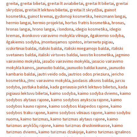
greitai
,
greitai bilietai
,
greitai lt aviabilietai
,
greitai lt bilietai
,
greitai
skrydziai
,
greitai.lt lektuvu bilietai
,
greitai.lt skrydžiai
,
guinot
kosmetika
,
guinot kremai
,
gydomoji kosmetika
,
heinzmann langai
,
hermio langai
,
hermio projektai
,
hortus fratris kosmetika
,
hronas
,
hronas langai
,
hrono langai
,
i londona
,
idegio kosmetika
,
idegio
kremas
,
ikonikovo vairavimo mokykla vilniuje
,
ilgakiemio sodyba
,
ilgakiemis sodyba
,
įmontuojamos spintos
,
internetu pigiau
,
isskirtiniai baldai
,
italiski baldai
,
italiski miegamojo baldai
,
italiski
svetaines baldai
,
italiski virtuves baldai
,
iwostin kosmetika
,
jagmino
vairavimo mokykla
,
jasučio vairavimo mokykla
,
jasucio vairavimo
mokykla kainos
,
jaunuolio baldai
,
jaunuolio baldai kaune
,
jaunuolio
kambario baldai
,
jautri veido oda
,
jautrios odos prieziura
,
jericho
kosmetika
,
jtmc vairavimo mokykla
,
juodasis alksnis baldai
,
jurciu
sodyba
,
justluka baldai
,
kada geriausia pirkti lektuvo bilietus
,
kada
pigiausi lektuvu bilietai
,
kaimo sodyba
,
kaimo sodyba dviems
,
kaimo
sodybos alytaus rajone
,
kaimo sodybos anyksciu rajone
,
kaimo
sodybos kauno rajone
,
kaimo sodybos klaipedos rajone
,
kaimo
sodybos traku rajone
,
kaimo sodybos vilniaus rajone
,
kaimo sodybu
nuoma
,
kaimo turizmas
,
kaimo turizmas alytaus rajone
,
kaimo
turizmas anykščių rajone
,
kaimo turizmas druskininkuose
,
kaimo
turizmas dviems
,
kaimo turizmas dzukijoje
,
kaimo turizmas ignalinos