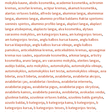
mokykla kaune
,
abidis kosmetika
,
academie kosmetika
,
achromin
kremas
,
acnofan kremas
,
actipur kremas
,
akamuti kosmetika
,
alantas virtuves baldai
,
alfredo langai
,
aliuminiai langai
,
aliumininiai
langai
,
aliuminio langai
,
aliuminio profiliai baldams Raktai spintoms:
sieninės spintos
,
aliuminio profilio langai
,
aluplast langai
,
aluplast
langai atsiliepimai
,
aluplasto langai
,
alva kosmetika
,
alytaus
vairavimo mokyklos
,
am kategorijos kaina
,
am kategorijos teises
,
am kategorijos testas
,
anglu kalbos kursai kaune
,
anglu kalbos
kursai klaipedoje
,
anglu kalbos kursai vilniuje
,
anglu kalbos
pamokos
,
anticeliulitiniai kremai
,
anticeliulitinis kremas
,
apsauginiai
kremai nuo saules
,
aquatonale kosmetika
,
arkiniai langai
,
artistry
kosmetika
,
aruno langai
,
arv vairavimo mokykla
,
ateities langas
,
audėjo baldai
,
auto mokyklos
,
automokykla
,
automokykla vilniuje
,
automokyklos
,
automokyklos ket testai
,
automokyklos vilniuje
,
avia
bilietai
,
avia.lt bilietai
,
aviabiletai
,
aviabilietai
,
aviabilietai akcijos
,
aviabilietai i jav
,
aviabilietai i londona
,
aviabilietai internetu
,
aviabilietai pigiau
,
aviabilietai pigus
,
aviabilietai pigus skrydziai
,
aviabilietu kainos
,
aviabilietu paieska
,
aviobilietai
,
avokadas veidui
,
ąžuoliniai baldai
,
azuoliniai virtuves baldai
,
azuoliniu baldu gamyba
,
azuolo baldai
,
b kategorija
,
b kategorija kaina
,
b kategorijos
,
b
kategorijos kursai
,
b kategorijos teises
,
b kategorijos testai
,