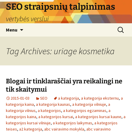
Skip
SEO straipsnių talpinimas
to
vertybės verslui
content
Search
Menu
for:
Tag Archives: uriage kosmetika
Blogai ir tinklaraščiai yra reikalingi ne
tik skaitymui
2015-01-03
SEO
a kategorija
,
a kategorija eksternu
,
a
kategorija kaina
,
a kategorija kaunas
,
a kategorija vilniuje
,
a
kategorija vilnius
,
a kategorijos
,
a kategorijos egzaminas
,
a
kategorijos kaina
,
a kategorijos kursai
,
a kategorijos kursai kaune
,
a
kategorijos kursai vilniuje
,
a kategorijos laikymas
,
a kategorijos
teises
,
a2 kategorija
,
abc vairavimo mokykla
,
abc vairavimo