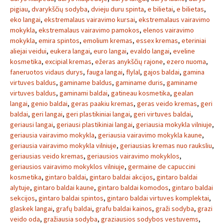
pigiau
,
dvarykščių sodyba
,
dvieju duru spinta
,
e bilietai
,
e bilietas
,
eko langai
,
ekstremalaus vairavimo kursai
,
ekstremalaus vairavimo
mokykla
,
ekstremalaus vairavimo pamokos
,
elenos vairavimo
mokykla
,
emira spintos
,
emolium kremas
,
essex kremas
,
eteriniai
aliejai veidui
,
eukera langai
,
euro langai
,
evaldo langai
,
eveline
kosmetika
,
excipial kremas
,
ežeras anykščių rajone
,
ezero nuoma
,
faneruotos vidaus durys
,
fauga langai
,
flylal
,
gajos baldai
,
gamina
virtuves baldus
,
gaminame baldus
,
gaminame duris
,
gaminame
virtuves baldus
,
gaminami baldai
,
gatineau kosmetika
,
gealan
langai
,
genio baldai
,
geras paakiu kremas
,
geras veido kremas
,
geri
baldai
,
geri langai
,
geri plastikiniai langai
,
geri virtuves baldai
,
geriausi langai
,
geriausi plastikiniai langai
,
geriausia mokykla vilniuje
,
geriausia vairavimo mokykla
,
geriausia vairavimo mokykla kaune
,
geriausia vairavimo mokykla vilniuje
,
geriausias kremas nuo rauksliu
,
geriausias veido kremas
,
geriausios vairavimo mokyklos
,
geriausios vairavimo mokyklos vilniuje
,
germaine de capuccini
kosmetika
,
gintaro baldai
,
gintaro baldai akcijos
,
gintaro baldai
alytuje
,
gintaro baldai kaune
,
gintaro baldai komodos
,
gintaro baldai
sekcijos
,
gintaro baldai spintos
,
gintaro baldai virtuves komplektai
,
glaskek langai
,
grafų baldai
,
grafu baldai kainos
,
graži sodyba
,
grazi
veido oda
,
gražiausia sodyba
,
graziausios sodybos vestuvems
,