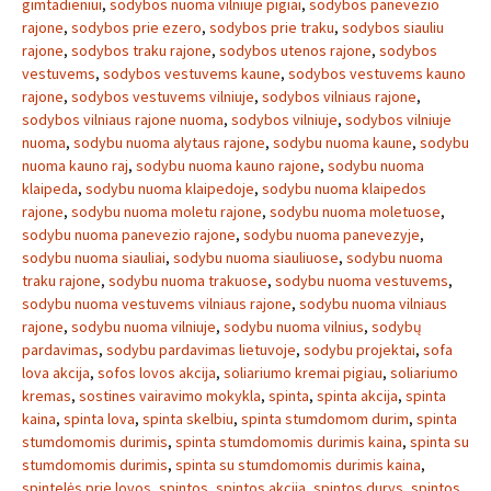
gimtadieniui
,
sodybos nuoma vilniuje pigiai
,
sodybos panevezio
rajone
,
sodybos prie ezero
,
sodybos prie traku
,
sodybos siauliu
rajone
,
sodybos traku rajone
,
sodybos utenos rajone
,
sodybos
vestuvems
,
sodybos vestuvems kaune
,
sodybos vestuvems kauno
rajone
,
sodybos vestuvems vilniuje
,
sodybos vilniaus rajone
,
sodybos vilniaus rajone nuoma
,
sodybos vilniuje
,
sodybos vilniuje
nuoma
,
sodybu nuoma alytaus rajone
,
sodybu nuoma kaune
,
sodybu
nuoma kauno raj
,
sodybu nuoma kauno rajone
,
sodybu nuoma
klaipeda
,
sodybu nuoma klaipedoje
,
sodybu nuoma klaipedos
rajone
,
sodybu nuoma moletu rajone
,
sodybu nuoma moletuose
,
sodybu nuoma panevezio rajone
,
sodybu nuoma panevezyje
,
sodybu nuoma siauliai
,
sodybu nuoma siauliuose
,
sodybu nuoma
traku rajone
,
sodybu nuoma trakuose
,
sodybu nuoma vestuvems
,
sodybu nuoma vestuvems vilniaus rajone
,
sodybu nuoma vilniaus
rajone
,
sodybu nuoma vilniuje
,
sodybu nuoma vilnius
,
sodybų
pardavimas
,
sodybu pardavimas lietuvoje
,
sodybu projektai
,
sofa
lova akcija
,
sofos lovos akcija
,
soliariumo kremai pigiau
,
soliariumo
kremas
,
sostines vairavimo mokykla
,
spinta
,
spinta akcija
,
spinta
kaina
,
spinta lova
,
spinta skelbiu
,
spinta stumdomom durim
,
spinta
stumdomomis durimis
,
spinta stumdomomis durimis kaina
,
spinta su
stumdomomis durimis
,
spinta su stumdomomis durimis kaina
,
spintelės prie lovos
,
spintos
,
spintos akcija
,
spintos durys
,
spintos