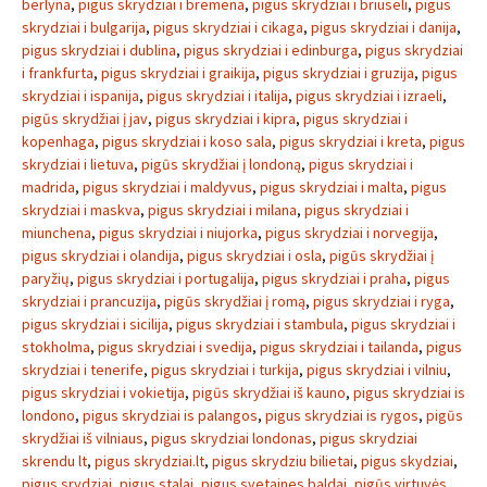
berlyna
,
pigus skrydziai i bremena
,
pigus skrydziai i briuseli
,
pigus
skrydziai i bulgarija
,
pigus skrydziai i cikaga
,
pigus skrydziai i danija
,
pigus skrydziai i dublina
,
pigus skrydziai i edinburga
,
pigus skrydziai
i frankfurta
,
pigus skrydziai i graikija
,
pigus skrydziai i gruzija
,
pigus
skrydziai i ispanija
,
pigus skrydziai i italija
,
pigus skrydziai i izraeli
,
pigūs skrydžiai į jav
,
pigus skrydziai i kipra
,
pigus skrydziai i
kopenhaga
,
pigus skrydziai i koso sala
,
pigus skrydziai i kreta
,
pigus
skrydziai i lietuva
,
pigūs skrydžiai į londoną
,
pigus skrydziai i
madrida
,
pigus skrydziai i maldyvus
,
pigus skrydziai i malta
,
pigus
skrydziai i maskva
,
pigus skrydziai i milana
,
pigus skrydziai i
miunchena
,
pigus skrydziai i niujorka
,
pigus skrydziai i norvegija
,
pigus skrydziai i olandija
,
pigus skrydziai i osla
,
pigūs skrydžiai į
paryžių
,
pigus skrydziai i portugalija
,
pigus skrydziai i praha
,
pigus
skrydziai i prancuzija
,
pigūs skrydžiai į romą
,
pigus skrydziai i ryga
,
pigus skrydziai i sicilija
,
pigus skrydziai i stambula
,
pigus skrydziai i
stokholma
,
pigus skrydziai i svedija
,
pigus skrydziai i tailanda
,
pigus
skrydziai i tenerife
,
pigus skrydziai i turkija
,
pigus skrydziai i vilniu
,
pigus skrydziai i vokietija
,
pigūs skrydžiai iš kauno
,
pigus skrydziai is
londono
,
pigus skrydziai is palangos
,
pigus skrydziai is rygos
,
pigūs
skrydžiai iš vilniaus
,
pigus skrydziai londonas
,
pigus skrydziai
skrendu lt
,
pigus skrydziai.lt
,
pigus skrydziu bilietai
,
pigus skydziai
,
pigus srydziai
,
pigus stalai
,
pigus svetaines baldai
,
pigūs virtuvės