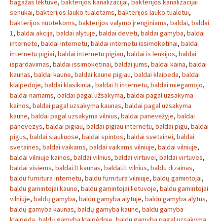
bagažas lėktuve
,
bakterijos kanalizacijai
,
bakterijos kanalizacijai
senukai
,
bakterijos lauko tualetams
,
bakterijos lauko tualetui
,
bakterijos nuotekoms
,
bakterijos valymo įrenginiams
,
baldai
,
baldai
1
,
baldai akcija
,
baldai alytuje
,
baldai deveti
,
baldai gamyba
,
baldai
internete
,
baldai internetu
,
baldai internetu issimoketinai
,
baldai
internetu pigiai
,
baldai internetu pigiau
,
baldai is lenkijos
,
baldai
ispardavimas
,
baldai issimoketinai
,
baldai jums
,
baldai kaina
,
baldai
kaunas
,
baldai kaune
,
baldai kaune pigiau
,
baldai klaipeda
,
baldai
klaipedoje
,
baldai klasikiniai
,
baldai lt internetu
,
baldai miegamojo
,
baldai namams
,
baldai pagal užsakymą
,
baldai pagal uzsakyma
kainos
,
baldai pagal uzsakyma kaunas
,
baldai pagal uzsakyma
kaune
,
baldai pagal uzsakyma vilnius
,
baldai panevėžyje
,
baldai
panevezys
,
baldai pigiau
,
baldai pigiau internetu
,
baldai pigu
,
baldai
pigus
,
baldai siauliuose
,
baldai spintos
,
baldai svetainei
,
baldai
svetaines
,
baldai vaikams
,
baldai vaikams vilniuje
,
baldai vilniuje
,
baldai vilniuje kainos
,
baldai vilnius
,
baldai virtuvei
,
baldai virtuves
,
baldai visiems
,
baldai.lt kaunas
,
baldai.lt vilnius
,
baldu dizainas
,
baldu furnitura internetu
,
baldu furnitura vilniuje
,
baldų gamintojai
,
baldu gamintojai kaune
,
baldu gamintojai lietuvoje
,
baldu gamintojai
vilniuje
,
baldų gamyba
,
baldu gamyba alytuje
,
baldu gamyba alytus
,
baldų gamyba kaunas
,
baldų gamyba kaune
,
baldu gamyba
klaipeda
,
baldų gamyba klaipėdoje
,
baldu gamyba pagal uzsakyma
,