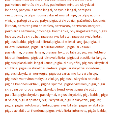
paskutinės minutės skrydžiai
,
paskutines minutes skrydziai i
londona
,
pasyvaus namo langai
,
pasyvus langai
,
patalpos
vestuvems
,
patalpu nuoma vakareliams vilniuje
,
patalpų nuoma
vilniuje
,
patogi virtuve
,
patys pigiausi skrydziai
,
pažintinės kelionės
lėktuvu
,
persirengimo spinteles
,
pertvaros
,
pertvaros interjere
,
pertvaros namuose
,
physiogel kosmetika
,
physiogel kremas
,
pig8s
bilietai
,
pig8s skrydžiai
,
pigiausi avia bilietai
,
pigiausi aviabilietai
,
pigiausi baldai
,
pigiausi bilietai
,
pigiausi bilietai i anglija
,
pigiausi
bilietai i londona
,
pigiausi bilietai lektuvu
,
pigiausi kelioniu
pasiulymai
,
pigiausi langai
,
pigiausi lektuvo bilietai
,
pigiausi lektuvo
bilietai i londona
,
pigiausi lektuvu bilietai
,
pigiausi plastikiniai langai
,
pigiausi plastikiniai langai kaune
,
pigiausi skrydžiai
,
pigiausi skrydziai
i dublina
,
pigiausi skrydziai i lietuva
,
pigiausi skrydziai i londona
,
pigiausi skrydziai i norvegija
,
pigiausi vairavimo kursai vilniuje
,
pigiausia vairavimo mokykla vilniuje
,
pigiausiu skrydziu paieska
,
pigios kelionės lėktuvu
,
pigios spintos
,
pigios virtuves
,
pigiu
,
pigiu
skrydziu bendrove
,
pigiu skrydziu bendroves
,
pigių skrydžių
paieška
,
pigiu skrydziu pasiulymai
,
pigius skrydziai
,
pigu baldai
,
pigu
lt baldai
,
pigu lt spintos
,
pigu skrydziai
,
pigu.lt skrydziai
,
pigu.ltr
,
pigus
,
pigūs autobusų bilietai
,
pigus avia bilietai
,
pigus aviabilietai
,
pigus aviabilietai i londona
,
pigus aviabilietai internetu
,
pigūs baldai
,