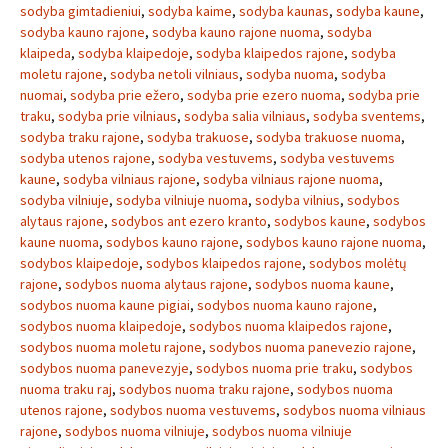
sodyba gimtadieniui
,
sodyba kaime
,
sodyba kaunas
,
sodyba kaune
,
sodyba kauno rajone
,
sodyba kauno rajone nuoma
,
sodyba
klaipeda
,
sodyba klaipedoje
,
sodyba klaipedos rajone
,
sodyba
moletu rajone
,
sodyba netoli vilniaus
,
sodyba nuoma
,
sodyba
nuomai
,
sodyba prie ežero
,
sodyba prie ezero nuoma
,
sodyba prie
traku
,
sodyba prie vilniaus
,
sodyba salia vilniaus
,
sodyba sventems
,
sodyba traku rajone
,
sodyba trakuose
,
sodyba trakuose nuoma
,
sodyba utenos rajone
,
sodyba vestuvems
,
sodyba vestuvems
kaune
,
sodyba vilniaus rajone
,
sodyba vilniaus rajone nuoma
,
sodyba vilniuje
,
sodyba vilniuje nuoma
,
sodyba vilnius
,
sodybos
alytaus rajone
,
sodybos ant ezero kranto
,
sodybos kaune
,
sodybos
kaune nuoma
,
sodybos kauno rajone
,
sodybos kauno rajone nuoma
,
sodybos klaipedoje
,
sodybos klaipedos rajone
,
sodybos molėtų
rajone
,
sodybos nuoma alytaus rajone
,
sodybos nuoma kaune
,
sodybos nuoma kaune pigiai
,
sodybos nuoma kauno rajone
,
sodybos nuoma klaipedoje
,
sodybos nuoma klaipedos rajone
,
sodybos nuoma moletu rajone
,
sodybos nuoma panevezio rajone
,
sodybos nuoma panevezyje
,
sodybos nuoma prie traku
,
sodybos
nuoma traku raj
,
sodybos nuoma traku rajone
,
sodybos nuoma
utenos rajone
,
sodybos nuoma vestuvems
,
sodybos nuoma vilniaus
rajone
,
sodybos nuoma vilniuje
,
sodybos nuoma vilniuje