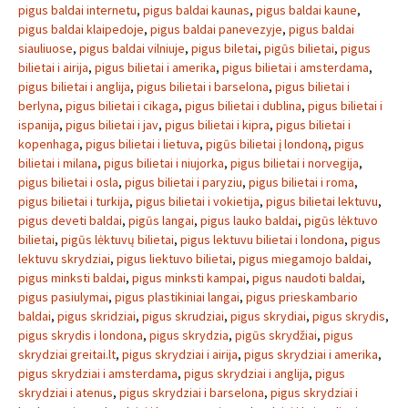
pigus baldai internetu
,
pigus baldai kaunas
,
pigus baldai kaune
,
pigus baldai klaipedoje
,
pigus baldai panevezyje
,
pigus baldai
siauliuose
,
pigus baldai vilniuje
,
pigus biletai
,
pigūs bilietai
,
pigus
bilietai i airija
,
pigus bilietai i amerika
,
pigus bilietai i amsterdama
,
pigus bilietai i anglija
,
pigus bilietai i barselona
,
pigus bilietai i
berlyna
,
pigus bilietai i cikaga
,
pigus bilietai i dublina
,
pigus bilietai i
ispanija
,
pigus bilietai i jav
,
pigus bilietai i kipra
,
pigus bilietai i
kopenhaga
,
pigus bilietai i lietuva
,
pigūs bilietai į londoną
,
pigus
bilietai i milana
,
pigus bilietai i niujorka
,
pigus bilietai i norvegija
,
pigus bilietai i osla
,
pigus bilietai i paryziu
,
pigus bilietai i roma
,
pigus bilietai i turkija
,
pigus bilietai i vokietija
,
pigus bilietai lektuvu
,
pigus deveti baldai
,
pigūs langai
,
pigus lauko baldai
,
pigūs lėktuvo
bilietai
,
pigūs lėktuvų bilietai
,
pigus lektuvu bilietai i londona
,
pigus
lektuvu skrydziai
,
pigus liektuvo bilietai
,
pigus miegamojo baldai
,
pigus minksti baldai
,
pigus minksti kampai
,
pigus naudoti baldai
,
pigus pasiulymai
,
pigus plastikiniai langai
,
pigus prieskambario
baldai
,
pigus skridziai
,
pigus skrudziai
,
pigus skrydiai
,
pigus skrydis
,
pigus skrydis i londona
,
pigus skrydzia
,
pigūs skrydžiai
,
pigus
skrydziai greitai.lt
,
pigus skrydziai i airija
,
pigus skrydziai i amerika
,
pigus skrydziai i amsterdama
,
pigus skrydziai i anglija
,
pigus
skrydziai i atenus
,
pigus skrydziai i barselona
,
pigus skrydziai i