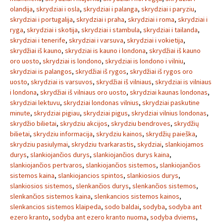
olandija
,
skrydziai i osla
,
skrydziai i palanga
,
skrydziai i paryziu
,
skrydziai i portugalija
,
skrydziai i praha
,
skrydziai i roma
,
skrydziai i
ryga
,
skrydziai i skotija
,
skrydziai i stambula
,
skrydziai i tailanda
,
skrydziai i tenerife
,
skrydziai i varsuva
,
skrydziai i vokietija
,
skrydžiai iš kauno
,
skrydziai is kauno i londona
,
skrydžiai iš kauno
oro uosto
,
skrydziai is londono
,
skrydziai is londono i vilniu
,
skrydziai is palangos
,
skrydžiai iš rygos
,
skrydžiai iš rygos oro
uosto
,
skrydziai is varsuvos
,
skrydžiai iš vilniaus
,
skrydziai is vilniaus
i londona
,
skrydžiai iš vilniaus oro uosto
,
skrydziai kaunas londonas
,
skrydziai lektuvu
,
skrydziai londonas vilnius
,
skrydziai paskutine
minute
,
skrydziai pigiau
,
skrydziai pigus
,
skrydziai vilnius londonas
,
skrydžio bilietai
,
skrydziu akcijos
,
skrydziu bendroves
,
skrydžių
bilietai
,
skrydziu informacija
,
skrydziu kainos
,
skrydžių paieška
,
skrydziu pasiulymai
,
skrydziu tvarkarastis
,
skydziai
,
slankiojamos
durys
,
slankiojančios durys
,
slankiojančios durys kaina
,
slankiojančios pertvaros
,
slankiojančios sistemos
,
slankiojančios
sistemos kaina
,
slankiojancios spintos
,
slankiosios durys
,
slankiosios sistemos
,
slenkančios durys
,
slenkančios sistemos
,
slenkančios sistemos kaina
,
slenkancios sistemos kainos
,
slenkancios sistemos klaipeda
,
sodo baldai
,
sodyba
,
sodyba ant
ezero kranto
,
sodyba ant ezero kranto nuoma
,
sodyba dviems
,