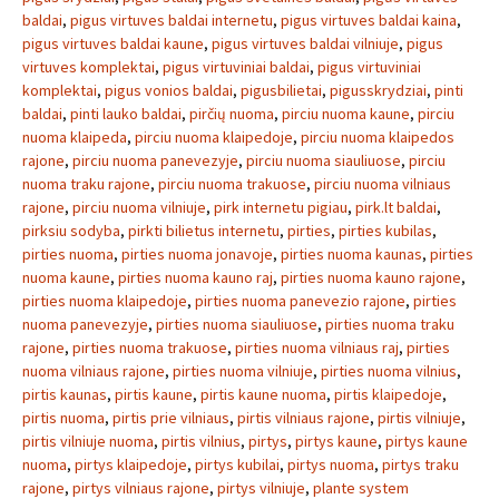
baldai
,
pigus virtuves baldai internetu
,
pigus virtuves baldai kaina
,
pigus virtuves baldai kaune
,
pigus virtuves baldai vilniuje
,
pigus
virtuves komplektai
,
pigus virtuviniai baldai
,
pigus virtuviniai
komplektai
,
pigus vonios baldai
,
pigusbilietai
,
pigusskrydziai
,
pinti
baldai
,
pinti lauko baldai
,
pirčių nuoma
,
pirciu nuoma kaune
,
pirciu
nuoma klaipeda
,
pirciu nuoma klaipedoje
,
pirciu nuoma klaipedos
rajone
,
pirciu nuoma panevezyje
,
pirciu nuoma siauliuose
,
pirciu
nuoma traku rajone
,
pirciu nuoma trakuose
,
pirciu nuoma vilniaus
rajone
,
pirciu nuoma vilniuje
,
pirk internetu pigiau
,
pirk.lt baldai
,
pirksiu sodyba
,
pirkti bilietus internetu
,
pirties
,
pirties kubilas
,
pirties nuoma
,
pirties nuoma jonavoje
,
pirties nuoma kaunas
,
pirties
nuoma kaune
,
pirties nuoma kauno raj
,
pirties nuoma kauno rajone
,
pirties nuoma klaipedoje
,
pirties nuoma panevezio rajone
,
pirties
nuoma panevezyje
,
pirties nuoma siauliuose
,
pirties nuoma traku
rajone
,
pirties nuoma trakuose
,
pirties nuoma vilniaus raj
,
pirties
nuoma vilniaus rajone
,
pirties nuoma vilniuje
,
pirties nuoma vilnius
,
pirtis kaunas
,
pirtis kaune
,
pirtis kaune nuoma
,
pirtis klaipedoje
,
pirtis nuoma
,
pirtis prie vilniaus
,
pirtis vilniaus rajone
,
pirtis vilniuje
,
pirtis vilniuje nuoma
,
pirtis vilnius
,
pirtys
,
pirtys kaune
,
pirtys kaune
nuoma
,
pirtys klaipedoje
,
pirtys kubilai
,
pirtys nuoma
,
pirtys traku
rajone
,
pirtys vilniaus rajone
,
pirtys vilniuje
,
plante system