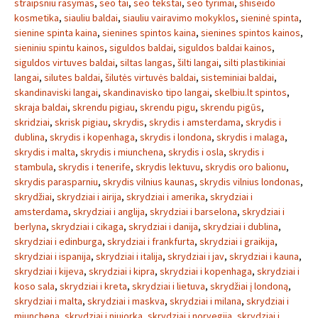
straipsniu rasymas
,
seo tai
,
seo tekstai
,
seo tyrimai
,
shiseido
kosmetika
,
siauliu baldai
,
siauliu vairavimo mokyklos
,
sieninė spinta
,
sienine spinta kaina
,
sienines spintos kaina
,
sienines spintos kainos
,
sieniniu spintu kainos
,
siguldos baldai
,
siguldos baldai kainos
,
siguldos virtuves baldai
,
siltas langas
,
šilti langai
,
silti plastikiniai
langai
,
silutes baldai
,
šilutės virtuvės baldai
,
sisteminiai baldai
,
skandinaviski langai
,
skandinavisko tipo langai
,
skelbiu.lt spintos
,
skraja baldai
,
skrendu pigiau
,
skrendu pigu
,
skrendu pigūs
,
skridziai
,
skrisk pigiau
,
skrydis
,
skrydis i amsterdama
,
skrydis i
dublina
,
skrydis i kopenhaga
,
skrydis i londona
,
skrydis i malaga
,
skrydis i malta
,
skrydis i miunchena
,
skrydis i osla
,
skrydis i
stambula
,
skrydis i tenerife
,
skrydis lektuvu
,
skrydis oro balionu
,
skrydis parasparniu
,
skrydis vilnius kaunas
,
skrydis vilnius londonas
,
skrydžiai
,
skrydziai i airija
,
skrydziai i amerika
,
skrydziai i
amsterdama
,
skrydziai i anglija
,
skrydziai i barselona
,
skrydziai i
berlyna
,
skrydziai i cikaga
,
skrydziai i danija
,
skrydziai i dublina
,
skrydziai i edinburga
,
skrydziai i frankfurta
,
skrydziai i graikija
,
skrydziai i ispanija
,
skrydziai i italija
,
skrydziai i jav
,
skrydziai i kauna
,
skrydziai i kijeva
,
skrydziai i kipra
,
skrydziai i kopenhaga
,
skrydziai i
koso sala
,
skrydziai i kreta
,
skrydziai i lietuva
,
skrydžiai į londoną
,
skrydziai i malta
,
skrydziai i maskva
,
skrydziai i milana
,
skrydziai i
miunchena
,
skrydziai i niujorka
,
skrydziai i norvegija
,
skrydziai i