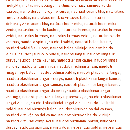
mokykla
,
muilas nuo spuogu
,
naktinis kremas
,
namines veido
kaukes
,
namo durys
,
nardymo kursai
,
natinuel kosmetika
,
naturalaus
medzio baldai
,
naturalaus medzio virtuves baldai
,
naturali
dekoratyvine kosmetika
,
natūrali kosmetika
,
naturali kosmetika
veidui
,
naturalios veido kaukes
,
naturalus kremai
,
naturalus kremai
veidui
,
naturalus kremas
,
naturalus kremas veidui
,
naturalus veido
kremas
,
naudota spinta
,
naudoti baldai
,
naudoti baldai kaune
,
naudoti baldai šiauliuose
,
naudoti baldai vilniuje
,
naudoti baldai
vilnius
,
naudoti jaunuolio baldai
,
naudoti langai
,
naudoti langai ir
durys
,
naudoti langai kaunas
,
naudoti langai kaune
,
naudoti langai
vilniuje
,
naudoti langai vilnius
,
naudoti mediniai langai
,
naudoti
miegamojo baldai
,
naudoti odiniai baldai
,
naudoti plastikiniai langai
,
naudoti plastikiniai langai ir durys
,
naudoti plastikiniai langai kainos
,
naudoti plastikiniai langai kaunas
,
naudoti plastikiniai langai kaune
,
naudoti plastikiniai langai klaipeda
,
naudoti plastikiniai langai
kretinga
,
naudoti plastikiniai langai panevezyje
,
naudoti plastikiniai
langai vilniuje
,
naudoti plastikiniai langai vilnius
,
naudoti vaikiski
baldai
,
naudoti virtuvės baldai
,
naudoti virtuves baldai kaunas
,
naudoti virtuvės baldai kaune
,
naudoti virtuves baldai vilniuje
,
naudoti virtuves komplektai
,
naudoti virtuviniai baldai
,
naudotos
durys
,
naudotos spintos
,
nauji baldai
,
nebrangus baldai
,
nebrangus