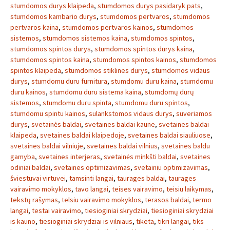
stumdomos durys klaipeda
,
stumdomos durys pasidaryk pats
,
stumdomos kambario durys
,
stumdomos pertvaros
,
stumdomos
pertvaros kaina
,
stumdomos pertvaros kainos
,
stumdomos
sistemos
,
stumdomos sistemos kaina
,
stumdomos spintos
,
stumdomos spintos durys
,
stumdomos spintos durys kaina
,
stumdomos spintos kaina
,
stumdomos spintos kainos
,
stumdomos
spintos klaipeda
,
stumdomos stiklines durys
,
stumdomos vidaus
durys
,
stumdomu duru furnitura
,
stumdomu duru kaina
,
stumdomu
duru kainos
,
stumdomu duru sistema kaina
,
stumdomų durų
sistemos
,
stumdomu duru spinta
,
stumdomu duru spintos
,
stumdomu spintu kainos
,
sulankstomos vidaus durys
,
suveriamos
durys
,
svetainės baldai
,
svetaines baldai kaune
,
svetaines baldai
klaipeda
,
svetaines baldai klaipedoje
,
svetaines baldai siauliuose
,
svetaines baldai vilniuje
,
svetaines baldai vilnius
,
svetaines baldu
gamyba
,
svetaines interjeras
,
svetainės minkšti baldai
,
svetaines
odiniai baldai
,
svetaines optimizavimas
,
svetainiu optimizavimas
,
šviestuvai virtuvei
,
tamsinti langai
,
taurages baldai
,
taurages
vairavimo mokyklos
,
tavo langai
,
teises vairavimo
,
teisiu laikymas
,
tekstų rašymas
,
telsiu vairavimo mokyklos
,
terasos baldai
,
termo
langai
,
testai vairavimo
,
tiesioginiai skrydziai
,
tiesioginiai skrydziai
is kauno
,
tiesioginiai skrydziai is vilniaus
,
tiketa
,
tikri langai
,
tiks