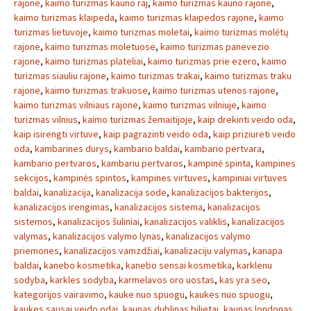
rajone
,
kaimo turizmas kauno raj
,
kaimo turizmas kauno rajone
,
kaimo turizmas klaipeda
,
kaimo turizmas klaipedos rajone
,
kaimo
turizmas lietuvoje
,
kaimo turizmas moletai
,
kaimo turizmas molėtų
rajone
,
kaimo turizmas moletuose
,
kaimo turizmas panevezio
rajone
,
kaimo turizmas plateliai
,
kaimo turizmas prie ezero
,
kaimo
turizmas siauliu rajone
,
kaimo turizmas trakai
,
kaimo turizmas traku
rajone
,
kaimo turizmas trakuose
,
kaimo turizmas utenos rajone
,
kaimo turizmas vilniaus rajone
,
kaimo turizmas vilniuje
,
kaimo
turizmas vilnius
,
kaimo turizmas žemaitijoje
,
kaip drekinti veido oda
,
kaip isirengti virtuve
,
kaip pagrazinti veido oda
,
kaip priziureti veido
oda
,
kambarines durys
,
kambario baldai
,
kambario pertvara
,
kambario pertvaros
,
kambariu pertvaros
,
kampinė spinta
,
kampines
sekcijos
,
kampinės spintos
,
kampines virtuves
,
kampiniai virtuves
baldai
,
kanalizacija
,
kanalizacija sode
,
kanalizacijos bakterijos
,
kanalizacijos irengimas
,
kanalizacijos sistema
,
kanalizacijos
sistemos
,
kanalizacijos šuliniai
,
kanalizacijos valiklis
,
kanalizacijos
valymas
,
kanalizacijos valymo lynas
,
kanalizacijos valymo
priemones
,
kanalizacijos vamzdžiai
,
kanalizaciju valymas
,
kanapa
baldai
,
kanebo kosmetika
,
kanebo sensai kosmetika
,
karklenu
sodyba
,
karkles sodyba
,
karmelavos oro uostas
,
kas yra seo
,
kategorijos vairavimo
,
kauke nuo spuogu
,
kaukes nuo spuogu
,
kaukes sausai veido odai
,
kaunas dublinas bilietai
,
kaunas londonas
,