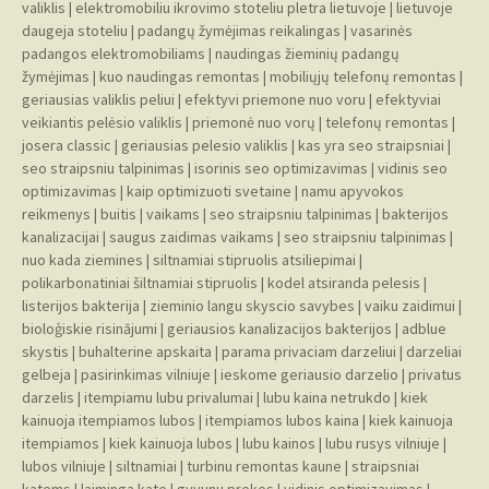
valiklis
|
elektromobiliu ikrovimo stoteliu pletra lietuvoje
|
lietuvoje
daugeja stoteliu
|
padangų žymėjimas reikalingas
|
vasarinės
padangos elektromobiliams
|
naudingas žieminių padangų
žymėjimas
|
kuo naudingas remontas
|
mobiliųjų telefonų remontas
|
geriausias valiklis peliui
|
efektyvi priemone nuo voru
|
efektyviai
veikiantis pelėsio valiklis
|
priemonė nuo vorų
|
telefonų remontas
|
josera classic
|
geriausias pelesio valiklis
|
kas yra seo straipsniai
|
seo straipsniu talpinimas
|
isorinis seo optimizavimas
|
vidinis seo
optimizavimas
|
kaip optimizuoti svetaine
|
namu apyvokos
reikmenys
|
buitis
|
vaikams
|
seo straipsniu talpinimas
|
bakterijos
kanalizacijai
|
saugus zaidimas vaikams
|
seo straipsniu talpinimas
|
nuo kada ziemines
|
siltnamiai stipruolis atsiliepimai
|
polikarbonatiniai šiltnamiai stipruolis
|
kodel atsiranda pelesis
|
listerijos bakterija
|
zieminio langu skyscio savybes
|
vaiku zaidimui
|
bioloģiskie risinājumi
|
geriausios kanalizacijos bakterijos
|
adblue
skystis
|
buhalterine apskaita
|
parama privaciam darzeliui
|
darzeliai
gelbeja
|
pasirinkimas vilniuje
|
ieskome geriausio darzelio
|
privatus
darzelis
|
itempiamu lubu privalumai
|
lubu kaina netrukdo
|
kiek
kainuoja itempiamos lubos
|
itempiamos lubos kaina
|
kiek kainuoja
itempiamos
|
kiek kainuoja lubos
|
lubu kainos
|
lubu rusys vilniuje
|
lubos vilniuje
|
siltnamiai
|
turbinu remontas kaune
|
straipsniai