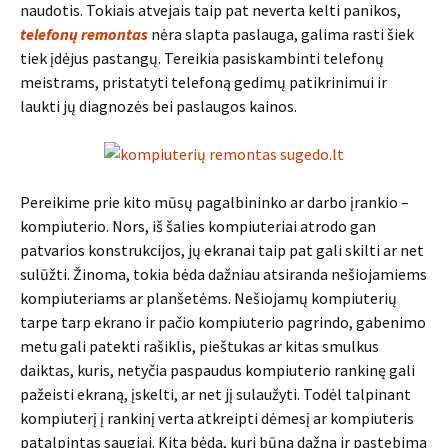
naudotis. Tokiais atvejais taip pat neverta kelti panikos,
telefonų remontas
nėra slapta paslauga, galima rasti šiek
tiek įdėjus pastangų. Tereikia pasiskambinti telefonų
meistrams, pristatyti telefoną gedimų patikrinimui ir
laukti jų diagnozės bei paslaugos kainos.
Pereikime prie kito mūsų pagalbininko ar darbo įrankio –
kompiuterio. Nors, iš šalies kompiuteriai atrodo gan
patvarios konstrukcijos, jų ekranai taip pat gali skilti ar net
sulūžti. Žinoma, tokia bėda dažniau atsiranda nešiojamiems
kompiuteriams ar planšetėms. Nešiojamų kompiuterių
tarpe tarp ekrano ir pačio kompiuterio pagrindo, gabenimo
metu gali patekti rašiklis, pieštukas ar kitas smulkus
daiktas, kuris, netyčia paspaudus kompiuterio rankinę gali
pažeisti ekraną, įskelti, ar net jį sulaužyti. Todėl talpinant
kompiuterį į rankinį verta atkreipti dėmesį ar kompiuteris
patalpintas saugiai. Kita bėda, kuri būna dažna ir pastebima