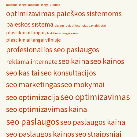
mediniai langai
mediniai langai vilniuje
optimizavimas paieškos sistemoms
paieskos sistema
pigiausi aviabilietai
pigus aviabilietai
plastikiniai langai
plastikiniai langai kaina
plastikiniai langai vilniuje
profesionalios seo paslaugos
seo kaina
seo kainos
reklama internete
seo kas tai
seo konsultacijos
seo marketingas
seo mokymai
seo optimizavimas
seo optimizacija
seo optimizavimas kaina
seo paslaugos
seo paslaugos kaina
seo paslaugos kainos
seo straipsniai