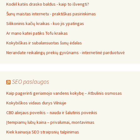
Kodėl katės drasko baldus - kaip to išvengti?
Šunų maistas internetu - praktiškas pasirinkimas
Silikoninis kačių kraikas - kuo jis ypatingas
Ar mano katei patiks Tofu kraikas
Kokybiškas ir subalansuotas šunų ėdalas
Nerandate reikalingų prekių gyvūnams - internetinė parduotuvė
SEO paslaugos
Kaip pagerinti geriamojo vandens kokybę – Atbulinis osmosas
Kokybiškos vidaus durys Vilniuje
CBD aliejaus poveikis – nauda ir šalutinis poveikis
Įtempiamų lubų kaina – privalumai, montavimas
Kiek kainuoja SEO straipsnių talpinimas