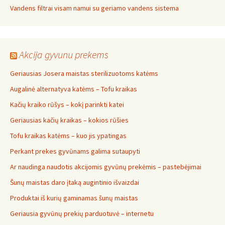
Vandens filtrai visam namui su geriamo vandens sistema
Akcija gyvunu prekems
Geriausias Josera maistas sterilizuotoms katėms
Augalinė alternatyva katėms – Tofu kraikas
Kačių kraiko rūšys – kokį parinkti katei
Geriausias kačių kraikas – kokios rūšies
Tofu kraikas katėms – kuo jis ypatingas
Perkant prekes gyvūnams galima sutaupyti
Ar naudinga naudotis akcijomis gyvūnų prekėmis – pastebėjimai
Šunų maistas daro įtaką augintinio išvaizdai
Produktai iš kurių gaminamas šunų maistas
Geriausia gyvūnų prekių parduotuvė – internetu