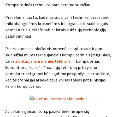
Kompiuterinės technikos pats neremontuočiau
Pradėkime nuo to, kad mus supa įvairi technika, pradedant
mikrobanginėmis krosnelėmis ir baigiant itin sudėtingais
kompiuteriais, telefonais ar kitais aukštųjų technologijų
pagalbininkais.
Pasirinkome du, plačiai visuomenėje paplitusiais ir gan
sklandžiai mums tarnaujančiais kompiuteriniais įrenginiais,
tai
remontuojami išmanieji telefonai
ir kompiuteriai.
Suprantama, kad dėl išmaniųjų telefonų priskyrimo
kompiuterinei grupei būtų galima pasiginčyti, bet sutikite,
kad telefonai jau atlieka beveik visas tokias pat funkcijas
kaip ir kompiuteriai.
Atidėkime ginčus į šoną, pasikalbėkime apie šių