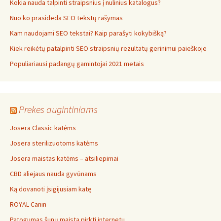
Kokia nauda talpinti straipsnius į nulinius katalogus?
Nuo ko prasideda SEO tekstų rašymas
Kam naudojami SEO tekstai? Kaip parašyti kokybišką?
Kiek reikėtų patalpinti SEO straipsnių rezultatų gerinimui paieškoje
Populiariausi padangų gamintojai 2021 metais
Prekes augintiniams
Josera Classic katėms
Josera sterilizuotoms katėms
Josera maistas katėms – atsiliepimai
CBD aliejaus nauda gyvūnams
Ką dovanoti įsigijusiam katę
ROYAL Canin
Patogumas šunų maistą pirkti internetu