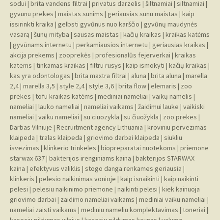
sodui
|
brita vandens filtrai
|
privatus darzelis
|
šiltnamiai
|
siltnamiai
|
gyvunu prekes
|
maistas sunims
|
geriausias sunu maistas
|
kaip
issirinkti kraika
|
gelbsti gyvūnus nuo karščio
|
gyvūnų maudynės
vasarą
|
šunų mityba
|
sausas maistas
|
kačių kraikas
|
kraikas katėms
|
gyvūnams internetu
|
perkamiausios internetu
|
geriausias kraikas
|
akcija prekems
|
zooprekės
|
profesionalūs fejerverkai
|
kraikas
katems
|
tinkamas kraikas
|
filtru rusys
|
kaip ismokyti
|
kačių kraikas
|
kas yra odontologas
|
brita maxtra filtrai
|
aluna
|
brita aluna
|
marella
2,4
|
marella 3,5
|
style 2,4
|
style 3,6
|
brita flow
|
elemaris
|
zoo
prekes
|
tofu kraikas katėms
|
mediniai nameliai
|
vaikų namelis
|
nameliai
|
lauko nameliai
|
nameliai vaikams
|
žaidimui lauke
|
vaikiski
nameliai
|
vaiku nameliai
|
su ciuozykla
|
su čiuožykla
|
zoo prekes
|
Darbas Vilniuje
|
Recruitment agency Lithuania
|
kroviniu pervezimas
klaipeda
|
tralas klaipeda
|
griovimo darbai klaipeda
|
siukliu
isvezimas
|
klinkerio trinkeles
|
biopreparatai nuotekoms
|
priemone
starwax 637
|
bakterijos irenginiams kaina
|
bakterijos STARWAX
kaina
|
efektyvus valiklis
|
stogo danga renkames geriausia
|
klinkeris
|
pelesio naikinimas vonioje
|
kaip isnaikinti
|
kaip naikinti
pelesi
|
pelesiu naikinimo priemone
|
naikinti pelesi
|
kiek kainuoja
griovimo darbai
|
zaidimo nameliai vaikams
|
mediniai vaiku nameliai
|
nameliai zaisti vaikams
|
mediniu nameliu komplektavimas
|
toneriai
|