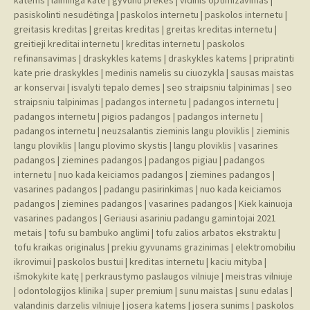
katems
|
laiminga kate
|
gyvunu prekes
|
vidinis optimizavimas
|
pasiskolinti nesudėtinga
|
paskolos internetu
|
paskolos internetu
|
greitasis kreditas
|
greitas kreditas
|
greitas kreditas internetu
|
greitieji kreditai internetu
|
kreditas internetu
|
paskolos
refinansavimas
|
draskykles katems
|
draskykles katems
|
pripratinti
kate prie draskykles
|
medinis namelis su ciuozykla
|
sausas maistas
ar konservai
|
isvalyti tepalo demes
|
seo straipsniu talpinimas
|
seo
straipsniu talpinimas
|
padangos internetu
|
padangos internetu
|
padangos internetu
|
pigios padangos
|
padangos internetu
|
padangos internetu
|
neuzsalantis zieminis langu ploviklis
|
zieminis
langu ploviklis
|
langu plovimo skystis
|
langu ploviklis
|
vasarines
padangos
|
ziemines padangos
|
padangos pigiau
|
padangos
internetu
|
nuo kada keiciamos padangos
|
ziemines padangos
|
vasarines padangos
|
padangu pasirinkimas
|
nuo kada keiciamos
padangos
|
ziemines padangos
|
vasarines padangos
|
Kiek kainuoja
vasarines padangos
|
Geriausi asariniu padangu gamintojai 2021
metais
|
tofu su bambuko anglimi
|
tofu zalios arbatos ekstraktu
|
tofu kraikas originalus
|
prekiu gyvunams grazinimas
|
elektromobiliu
ikrovimui
|
paskolos bustui
|
kreditas internetu
|
kaciu mityba
|
išmokykite katę
|
perkraustymo paslaugos vilniuje
|
meistras vilniuje
|
odontologijos klinika
|
super premium
|
sunu maistas
|
sunu edalas
|
valandinis darzelis vilniuje
|
josera katems
|
josera sunims
|
paskolos