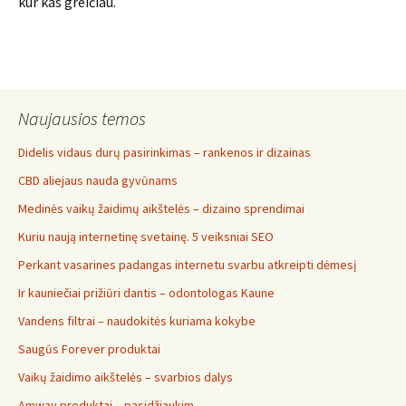
kur kas greičiau.
Naujausios temos
Didelis vidaus durų pasirinkimas – rankenos ir dizainas
CBD aliejaus nauda gyvūnams
Medinės vaikų žaidimų aikštelės – dizaino sprendimai
Kuriu naują internetinę svetainę. 5 veiksniai SEO
Perkant vasarines padangas internetu svarbu atkreipti dėmesį
Ir kauniečiai prižiūri dantis – odontologas Kaune
Vandens filtrai – naudokitės kuriama kokybe
Saugūs Forever produktai
Vaikų žaidimo aikštelės – svarbios dalys
Amway produktai – pasidžiaukim