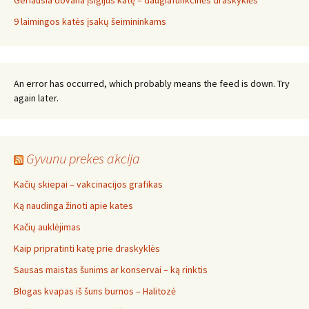
Geriausia dovana įsigijus katę – daugiafunkcinės draskyklės
9 laimingos katės įsakų šeimininkams
An error has occurred, which probably means the feed is down. Try
again later.
Gyvunu prekes akcija
Kačių skiepai – vakcinacijos grafikas
Ką naudinga žinoti apie kates
Kačių auklėjimas
Kaip pripratinti katę prie draskyklės
Sausas maistas šunims ar konservai – ką rinktis
Blogas kvapas iš šuns burnos – Halitozė