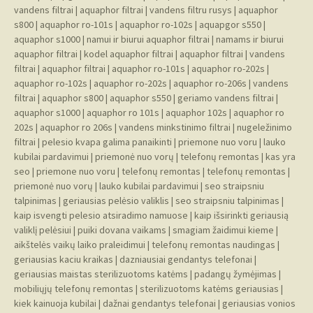
vandens filtrai
|
aquaphor filtrai
|
vandens filtru rusys
|
aquaphor
s800
|
aquaphor ro-101s
|
aquaphor ro-102s
|
aquapgor s550
|
aquaphor s1000
|
namui ir biurui aquaphor filtrai
|
namams ir biurui
aquaphor filtrai
|
kodel aquaphor filtrai
|
aquaphor filtrai
|
vandens
filtrai
|
aquaphor filtrai
|
aquaphor ro-101s
|
aquaphor ro-202s
|
aquaphor ro-102s
|
aquaphor ro-202s
|
aquaphor ro-206s
|
vandens
filtrai
|
aquaphor s800
|
aquaphor s550
|
geriamo vandens filtrai
|
aquaphor s1000
|
aquaphor ro 101s
|
aquaphor 102s
|
aquaphor ro
202s
|
aquaphor ro 206s
|
vandens minkstinimo filtrai
|
nugeležinimo
filtrai
|
pelesio kvapa galima panaikinti
|
priemone nuo voru
|
lauko
kubilai pardavimui
|
priemonė nuo vorų
|
telefonų remontas
|
kas yra
seo
|
priemone nuo voru
|
telefonų remontas
|
telefonų remontas
|
priemonė nuo vorų
|
lauko kubilai pardavimui
|
seo straipsniu
talpinimas
|
geriausias pelėsio valiklis
|
seo straipsniu talpinimas
|
kaip isvengti pelesio atsiradimo namuose
|
kaip išsirinkti geriausią
valiklį pelėsiui
|
puiki dovana vaikams
|
smagiam žaidimui kieme
|
aikštelės vaikų laiko praleidimui
|
telefonų remontas naudingas
|
geriausias kaciu kraikas
|
dazniausiai gendantys telefonai
|
geriausias maistas sterilizuotoms katėms
|
padangų žymėjimas
|
mobiliųjų telefonų remontas
|
sterilizuotoms katėms geriausias
|
kiek kainuoja kubilai
|
dažnai gendantys telefonai
|
geriausias vonios