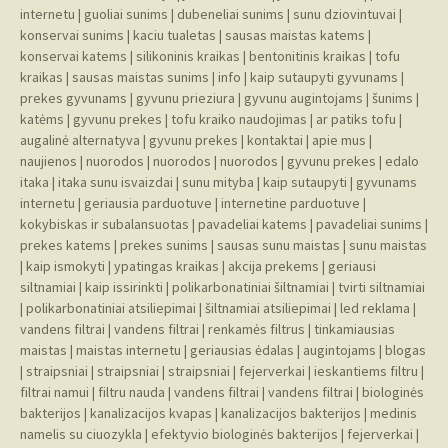
internetu
|
guoliai sunims
|
dubeneliai sunims
|
sunu dziovintuvai
|
konservai sunims
|
kaciu tualetas
|
sausas maistas katems
|
konservai katems
|
silikoninis kraikas
|
bentonitinis kraikas
|
tofu
kraikas
|
sausas maistas sunims
|
info
|
kaip sutaupyti gyvunams
|
prekes gyvunams
|
gyvunu prieziura
|
gyvunu augintojams
|
šunims
|
katėms
|
gyvunu prekes
|
tofu kraiko naudojimas
|
ar patiks tofu
|
augalinė alternatyva
|
gyvunu prekes
|
kontaktai
|
apie mus
|
naujienos
|
nuorodos
|
nuorodos
|
nuorodos
|
gyvunu prekes
|
edalo
itaka
|
itaka sunu isvaizdai
|
sunu mityba
|
kaip sutaupyti
|
gyvunams
internetu
|
geriausia parduotuve
|
internetine parduotuve
|
kokybiskas ir subalansuotas
|
pavadeliai katems
|
pavadeliai sunims
|
prekes katems
|
prekes sunims
|
sausas sunu maistas
|
sunu maistas
|
kaip ismokyti
|
ypatingas kraikas
|
akcija prekems
|
geriausi
siltnamiai
|
kaip issirinkti
|
polikarbonatiniai šiltnamiai
|
tvirti siltnamiai
|
polikarbonatiniai atsiliepimai
|
šiltnamiai atsiliepimai
|
led reklama
|
vandens filtrai
|
vandens filtrai
|
renkamės filtrus
|
tinkamiausias
maistas
|
maistas internetu
|
geriausias ėdalas
|
augintojams
|
blogas
|
straipsniai
|
straipsniai
|
straipsniai
|
fejerverkai
|
ieskantiems filtru
|
filtrai namui
|
filtru nauda
|
vandens filtrai
|
vandens filtrai
|
biologinės
bakterijos
|
kanalizacijos kvapas
|
kanalizacijos bakterijos
|
medinis
namelis su ciuozykla
|
efektyvio biologinės bakterijos
|
fejerverkai
|