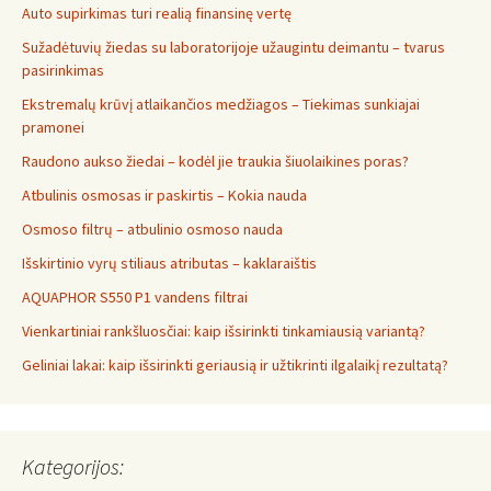
Auto supirkimas turi realią finansinę vertę
Sužadėtuvių žiedas su laboratorijoje užaugintu deimantu – tvarus
pasirinkimas
Ekstremalų krūvį atlaikančios medžiagos – Tiekimas sunkiajai
pramonei
Raudono aukso žiedai – kodėl jie traukia šiuolaikines poras?
Atbulinis osmosas ir paskirtis – Kokia nauda
Osmoso filtrų – atbulinio osmoso nauda
Išskirtinio vyrų stiliaus atributas – kaklaraištis
AQUAPHOR S550 P1 vandens filtrai
Vienkartiniai rankšluosčiai: kaip išsirinkti tinkamiausią variantą?
Geliniai lakai: kaip išsirinkti geriausią ir užtikrinti ilgalaikį rezultatą?
Kategorijos: