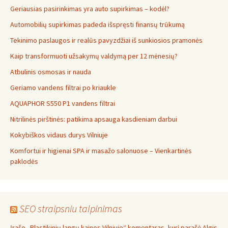
Geriausias pasirinkimas yra auto supirkimas – kodėl?
Automobilių supirkimas padeda išspręsti finansų trūkumą
Tekinimo paslaugos ir realūs pavyzdžiai iš sunkiosios pramonės
Kaip transformuoti užsakymų valdymą per 12 mėnesių?
Atbulinis osmosas ir nauda
Geriamo vandens filtrai po kriaukle
AQUAPHOR S550 P1 vandens filtrai
Nitrilinės pirštinės: patikima apsauga kasdieniam darbui
Kokybiškos vidaus durys Vilniuje
Komfortui ir higienai SPA ir masažo salonuose – Vienkartinės
paklodės
SEO straipsniu talpinimas
Įrašo „Plastikinių langų kainos Vilniuje“ komentaras, kurį parašė Algis