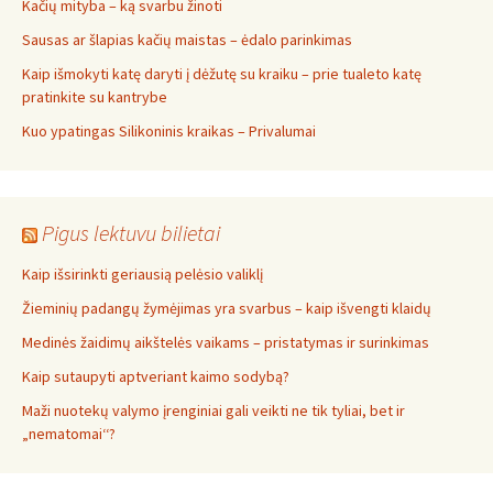
Kačių mityba – ką svarbu žinoti
Sausas ar šlapias kačių maistas – ėdalo parinkimas
Kaip išmokyti katę daryti į dėžutę su kraiku – prie tualeto katę
pratinkite su kantrybe
Kuo ypatingas Silikoninis kraikas – Privalumai
Pigus lektuvu bilietai
Kaip išsirinkti geriausią pelėsio valiklį
Žieminių padangų žymėjimas yra svarbus – kaip išvengti klaidų
Medinės žaidimų aikštelės vaikams – pristatymas ir surinkimas
Kaip sutaupyti aptveriant kaimo sodybą?
Maži nuotekų valymo įrenginiai gali veikti ne tik tyliai, bet ir
„nematomai‘‘?