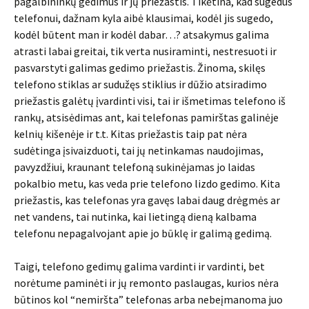
pagalbininkų gedimus ir jų priežastis. Tikėtina, kad sugedus
telefonui, dažnam kyla aibė klausimai, kodėl jis sugedo,
kodėl būtent man ir kodėl dabar…? atsakymus galima
atrasti labai greitai, tik verta nusiraminti, nestresuoti ir
pasvarstyti galimas gedimo priežastis. Žinoma, skilęs
telefono stiklas ar sudužęs stiklius ir dūžio atsiradimo
priežastis galėtų įvardinti visi, tai ir išmetimas telefono iš
rankų, atsisėdimas ant, kai telefonas pamirštas galinėje
kelnių kišenėje ir t.t. Kitas priežastis taip pat nėra
sudėtinga įsivaizduoti, tai jų netinkamas naudojimas,
pavyzdžiui, kraunant telefoną sukinėjamas jo laidas
pokalbio metu, kas veda prie telefono lizdo gedimo. Kita
priežastis, kas telefonas yra gavęs labai daug drėgmės ar
net vandens, tai nutinka, kai lietingą dieną kalbama
telefonu nepagalvojant apie jo būklę ir galimą gedimą.
Taigi, telefono gedimų galima vardinti ir vardinti, bet
norėtume paminėti ir jų remonto paslaugas, kurios nėra
būtinos kol “nemiršta” telefonas arba nebeįmanoma juo