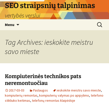
Skip
SEO straipsnių talpinimas
to
vertybės verslui
content
Search
Menu
for:
Tag Archives: ieskokite meistru
savo mieste
Kompiuterinės technikos pats
neremontuočiau
2017-03-03
Paslaugos
ieskokite meistru savo mieste
,
kompiuterių remontas
,
kompiuterių valymas po apipylimo
,
telefono
stikliuko keitimas
,
telefonų remontas klaipėdoje