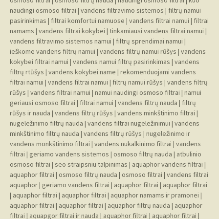
osmoso filtrai
|
osmoso filtrų nauda
|
naudingi osmoso filtrai
|
kuo
naudingi osmoso filtrai
|
vandens filtravimo sistemos
|
filtrų namui
pasirinkimas
|
filtrai komfortui namuose
|
vandens filtrai namui
|
filtrai
namams
|
vandens filtrai kokybei
|
tinkamiausi vandens filtrai namui
|
vandens filtravimo sistemos namui
|
filtrų sprendimai namui
|
ieškome vandens filtrų namui
|
vandens filtrų namui rūšys
|
vandens
kokybei filtrai namui
|
vandens namui filtrų pasirinkimas
|
vandens
filtrų rtūšys
|
vandens kokybei name
|
rekomenduojami vandens
filtrai namui
|
vandens filtrai namui
|
filtrų namui rūšys
|
vandens filtrų
rūšys
|
vandens filtrai namui
|
namui naudingi osmoso filtrai
|
namui
geriausi osmoso filtrai
|
filtrai namui
|
vandens filtrų nauda
|
filtrų
rūšys ir nauda
|
vandens filtrų rūšys
|
vandens minkštinimo filtrai
|
nugeležinimo filtrų nauda
|
vandens filtrai nugeležinimui
|
vandens
minkštinimo filtrų nauda
|
vandens filtrų rūšys
|
nugeležinimo ir
vandens monkštinimo filtrai
|
vandens nukalkinimo filtrai
|
vandens
filtrai
|
geriamo vandens sistemos
|
osmoso filtrų nauda
|
atbulinio
osmoso filtrai
|
seo straipsniu talpinimas
|
aquaphor vandens filtrai
|
aquaphor filtrai
|
osmoso filtrų nauda
|
osmoso filtrai
|
vandens filtrai
aquaphor
|
geriamo vandens filtrai
|
aquaphor filtrai
|
aquaphor filtrai
|
aquaphor filtrai
|
aquaphor filtrai
|
aquaphor namams ir pramonei
|
aquaphor filtrai
|
aquaphor filtrai
|
aquaphor filtrų nauda
|
aquaphor
filtrai
|
aquapgor filtrai ir nauda
|
aquaphor filtrai
|
aquaphor filtrai
|