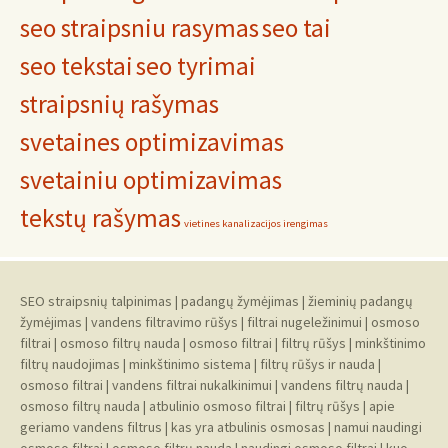
seo straipsniu rasymas
seo tai
seo tekstai
seo tyrimai
straipsnių rašymas
svetaines optimizavimas
svetainiu optimizavimas
tekstų rašymas
vietines kanalizacijos irengimas
SEO straipsnių talpinimas
|
padangų žymėjimas
|
žieminių padangų
žymėjimas
|
vandens filtravimo rūšys
|
filtrai nugeležinimui
|
osmoso
filtrai
|
osmoso filtrų nauda
|
osmoso filtrai
|
filtrų rūšys
|
minkštinimo
filtrų naudojimas
|
minkštinimo sistema
|
filtrų rūšys ir nauda
|
osmoso filtrai
|
vandens filtrai nukalkinimui
|
vandens filtrų nauda
|
osmoso filtrų nauda
|
atbulinio osmoso filtrai
|
filtrų rūšys
|
apie
geriamo vandens filtrus
|
kas yra atbulinis osmosas
|
namui naudingi