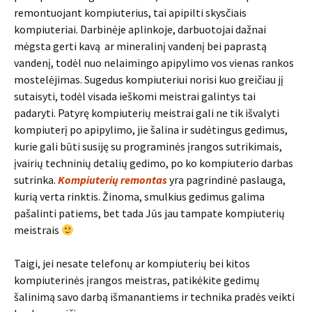
remontuojant kompiuterius, tai apipilti skysčiais
kompiuteriai. Darbinėje aplinkoje, darbuotojai dažnai
mėgsta gerti kavą ar mineralinį vandenį bei paprastą
vandenį, todėl nuo nelaimingo apipylimo vos vienas rankos
mostelėjimas. Sugedus kompiuteriui norisi kuo greičiau jį
sutaisyti, todėl visada ieškomi meistrai galintys tai
padaryti. Patyrę kompiuterių meistrai gali ne tik išvalyti
kompiuterį po apipylimo, jie šalina ir sudėtingus gedimus,
kurie gali būti susiję su programinės įrangos sutrikimais,
įvairių techninių detalių gedimo, po ko kompiuterio darbas
sutrinka.
Kompiuterių remontas
yra pagrindinė paslauga,
kurią verta rinktis. Žinoma, smulkius gedimus galima
pašalinti patiems, bet tada Jūs jau tampate kompiuterių
meistrais
Taigi, jei nesate telefonų ar kompiuterių bei kitos
kompiuterinės įrangos meistras, patikėkite gedimų
šalinimą savo darbą išmanantiems ir technika pradės veikti