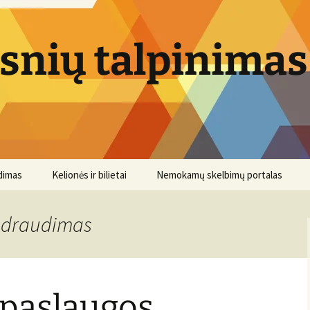
psnių talpinimas
dimas
Kelionės ir bilietai
Nemokamų skelbimų portalas
o draudimas
paslaugos