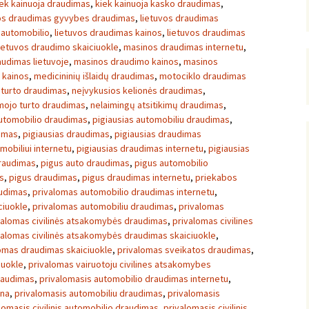
iek kainuoja draudimas
,
kiek kainuoja kasko draudimas
,
vos draudimas gyvybes draudimas
,
lietuvos draudimas
 automobilio
,
lietuvos draudimas kainos
,
lietuvos draudimas
lietuvos draudimo skaiciuokle
,
masinos draudimas internetu
,
udimas lietuvoje
,
masinos draudimo kainos
,
masinos
 kainos
,
medicininių išlaidų draudimas
,
motociklo draudimas
turto draudimas
,
neįvykusios kelionės draudimas
,
mojo turto draudimas
,
nelaimingų atsitikimų draudimas
,
automobilio draudimas
,
pigiausias automobiliu draudimas
,
dimas
,
pigiausias draudimas
,
pigiausias draudimas
mobiliui internetu
,
pigiausias draudimas internetu
,
pigiausias
draudimas
,
pigus auto draudimas
,
pigus automobilio
s
,
pigus draudimas
,
pigus draudimas internetu
,
priekabos
audimas
,
privalomas automobilio draudimas internetu
,
ciuokle
,
privalomas automobiliu draudimas
,
privalomas
valomas civilinės atsakomybės draudimas
,
privalomas civilines
valomas civilinės atsakomybės draudimas skaiciuokle
,
omas draudimas skaiciuokle
,
privalomas sveikatos draudimas
,
iuokle
,
privalomas vairuotoju civilines atsakomybes
raudimas
,
privalomasis automobilio draudimas internetu
,
ina
,
privalomasis automobiliu draudimas
,
privalomasis
lomasis civilinis automobilio draudimas
,
privalomasis civilinis