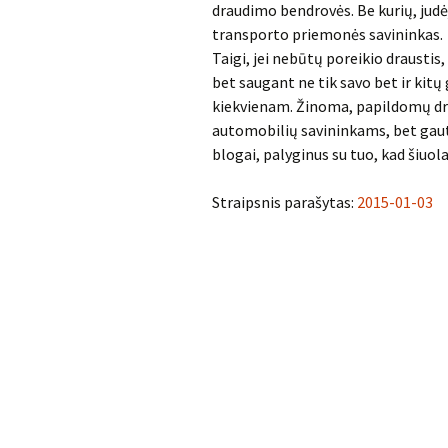
draudimo bendrovės. Be kurių, judė
transporto priemonės savininkas.
Taigi, jei nebūtų poreikio drausti
bet saugant ne tik savo bet ir kitų
kiekvienam. Žinoma, papildomų dra
automobilių savininkams, bet gauti 
blogai, palyginus su tuo, kad šiuo
Straipsnis parašytas:
2015-01-03