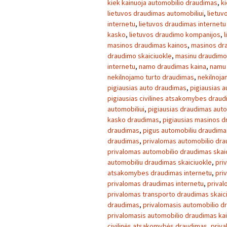
kiek kainuoja automobilio draudimas
,
k
lietuvos draudimas automobiliui
,
lietu
internetu
,
lietuvos draudimas internetu
kasko
,
lietuvos draudimo kompanijos
,
masinos draudimas kainos
,
masinos dra
draudimo skaiciuokle
,
masinu draudimo
internetu
,
namo draudimas kaina
,
namu 
nekilnojamo turto draudimas
,
nekilnoja
pigiausias auto draudimas
,
pigiausias 
pigiausias civilines atsakomybes drau
automobiliui
,
pigiausias draudimas auto
kasko draudimas
,
pigiausias masinos 
draudimas
,
pigus automobiliu draudima
draudimas
,
privalomas automobilio dr
privalomas automobilio draudimas skai
automobiliu draudimas skaiciuokle
,
pri
atsakomybes draudimas internetu
,
pri
privalomas draudimas internetu
,
prival
privalomas transporto draudimas skaic
draudimas
,
privalomasis automobilio d
privalomasis automobilio draudimas ka
civilinės atsakomybės draudimas
,
priva