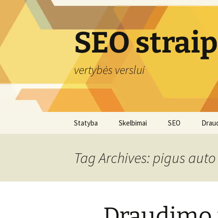
Skip
to
content
SEO strai
vertybės verslui
Statyba
Skelbimai
SEO
Drau
Tag Archives: pigus aut
Draudimo 