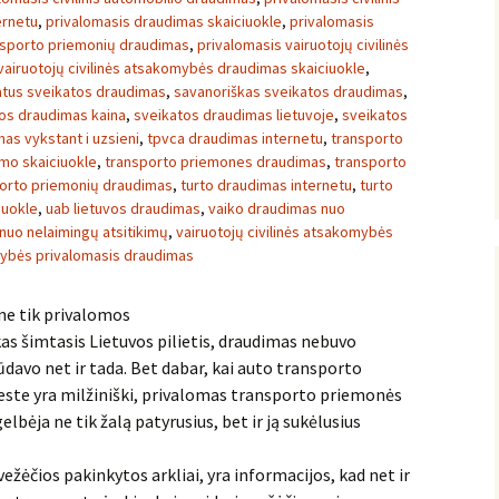
ernetu
,
privalomasis draudimas skaiciuokle
,
privalomasis
nsporto priemonių draudimas
,
privalomasis vairuotojų civilinės
vairuotojų civilinės atsakomybės draudimas skaiciuokle
,
atus sveikatos draudimas
,
savanoriškas sveikatos draudimas
,
os draudimas kaina
,
sveikatos draudimas lietuvoje
,
sveikatos
as vykstant i uzsieni
,
tpvca draudimas internetu
,
transporto
mo skaiciuokle
,
transporto priemones draudimas
,
transporto
orto priemonių draudimas
,
turto draudimas internetu
,
turto
iuokle
,
uab lietuvos draudimas
,
vaiko draudimas nuo
nuo nelaimingų atsitikimų
,
vairuotojų civilinės atsakomybės
omybės privalomasis draudimas
 ne tik privalomos
kas šimtasis Lietuvos pilietis, draudimas nebuvo
ūdavo net ir tada. Bet dabar, kai auto transporto
ste yra milžiniški, privalomas transporto priemonės
elbėja ne tik žalą patyrusius, bet ir ją sukėlusius
vežėčios pakinkytos arkliai, yra informacijos, kad net ir