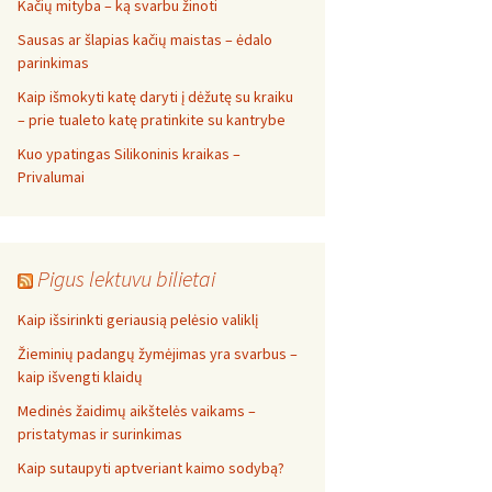
Kačių mityba – ką svarbu žinoti
Sausas ar šlapias kačių maistas – ėdalo
parinkimas
Kaip išmokyti katę daryti į dėžutę su kraiku
– prie tualeto katę pratinkite su kantrybe
Kuo ypatingas Silikoninis kraikas –
Privalumai
Pigus lektuvu bilietai
Kaip išsirinkti geriausią pelėsio valiklį
Žieminių padangų žymėjimas yra svarbus –
kaip išvengti klaidų
Medinės žaidimų aikštelės vaikams –
pristatymas ir surinkimas
Kaip sutaupyti aptveriant kaimo sodybą?