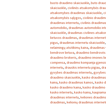
busto draudimo skaiciuokle
,
buto draud
skaiciuokle
,
civilinės atsakomybės dra
atsakomybes draudimas skaiciuokle
,
c
atsakomybės sąlygos
,
civilinio draudi
draudimas internetu
,
civilinis draudima
automobilio
,
draudimas automobilio int
skaiciuokle
,
draudimas civilines atsak
lietuvos draudimas
,
draudimas internet
pigus
,
draudimas internetu skaiciuokle
nelaimingų atsitikimų kaina
,
draudimas v
bendrove lietuva
,
draudimo bendrovės 
draudimo brokeris
,
draudimo imones li
compensa
,
draudimo kompanija gjensi
internetu
,
drauskis internetu pigiau
,
dra
gyvybes draudimas internetu
,
gyvybes 
draudimo skaiciuokle
,
kasko draudimas 
kaina
,
kasko draudimas kainos
,
kasko d
kasko draudimo kaina
,
kasko draudimo 
kasko internetu
,
kasko kaina
,
kaupiama
draudimas internetu
,
keliones draudima
draudimas
,
kelionių draudimas internet