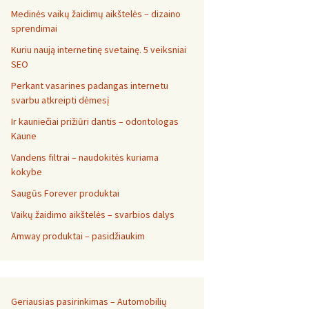
Medinės vaikų žaidimų aikštelės – dizaino
sprendimai
Kuriu naują internetinę svetainę. 5 veiksniai
SEO
Perkant vasarines padangas internetu
svarbu atkreipti dėmesį
Ir kauniečiai prižiūri dantis – odontologas
Kaune
Vandens filtrai – naudokitės kuriama
kokybe
Saugūs Forever produktai
Vaikų žaidimo aikštelės – svarbios dalys
Amway produktai – pasidžiaukim
Geriausias pasirinkimas – Automobilių