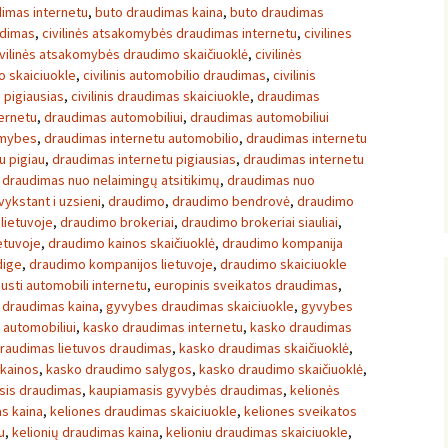
imas internetu
,
buto draudimas kaina
,
buto draudimas
udimas
,
civilinės atsakomybės draudimas internetu
,
civilines
ivilinės atsakomybės draudimo skaičiuoklė
,
civilinės
mo skaiciuokle
,
civilinis automobilio draudimas
,
civilinis
s pigiausias
,
civilinis draudimas skaiciuokle
,
draudimas
ernetu
,
draudimas automobiliui
,
draudimas automobiliui
omybes
,
draudimas internetu automobilio
,
draudimas internetu
u pigiau
,
draudimas internetu pigiausias
,
draudimas internetu
,
draudimas nuo nelaimingų atsitikimų
,
draudimas nuo
ykstant i uzsieni
,
draudimo
,
draudimo bendrovė
,
draudimo
lietuvoje
,
draudimo brokeriai
,
draudimo brokeriai siauliai
,
etuvoje
,
draudimo kainos skaičiuoklė
,
draudimo kompanija
dige
,
draudimo kompanijos lietuvoje
,
draudimo skaiciuokle
usti automobili internetu
,
europinis sveikatos draudimas
,
draudimas kaina
,
gyvybes draudimas skaiciuokle
,
gyvybes
automobiliui
,
kasko draudimas internetu
,
kasko draudimas
raudimas lietuvos draudimas
,
kasko draudimas skaičiuoklė
,
kainos
,
kasko draudimo salygos
,
kasko draudimo skaičiuoklė
,
sis draudimas
,
kaupiamasis gyvybės draudimas
,
kelionės
s kaina
,
keliones draudimas skaiciuokle
,
keliones sveikatos
u
,
kelionių draudimas kaina
,
kelioniu draudimas skaiciuokle
,