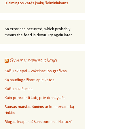
9 laimingos katės įsakų šeimininkams
An error has occurred, which probably
means the feed is down. Try again later.
Gyvunu prekes akcija
Kačių skiepai – vakcinacijos grafikas
Ką naudinga žinoti apie kates
Kačių auklėjimas
Kaip pripratinti katę prie draskyklės
Sausas maistas šunims ar konservai – ką
rinktis
Blogas kvapas iš šuns burnos – Halitozė