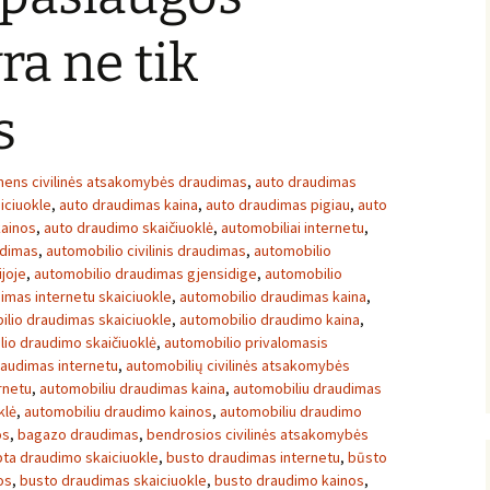
ra ne tik
s
ens civilinės atsakomybės draudimas
,
auto draudimas
iciuokle
,
auto draudimas kaina
,
auto draudimas pigiau
,
auto
kainos
,
auto draudimo skaičiuoklė
,
automobiliai internetu
,
udimas
,
automobilio civilinis draudimas
,
automobilio
joje
,
automobilio draudimas gjensidige
,
automobilio
imas internetu skaiciuokle
,
automobilio draudimas kaina
,
ilio draudimas skaiciuokle
,
automobilio draudimo kaina
,
io draudimo skaičiuoklė
,
automobilio privalomasis
raudimas internetu
,
automobilių civilinės atsakomybės
rnetu
,
automobiliu draudimas kaina
,
automobiliu draudimas
klė
,
automobiliu draudimo kainos
,
automobiliu draudimo
os
,
bagazo draudimas
,
bendrosios civilinės atsakomybės
bta draudimo skaiciuokle
,
busto draudimas internetu
,
būsto
os
,
busto draudimas skaiciuokle
,
busto draudimo kainos
,