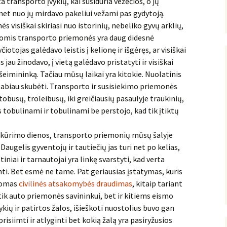
a transporto įvykių, kai susiduria vežėčios, o jų
r net nuo jų mirdavo pakeliui vežami pas gydytoją.
s visiškai skiriasi nuo istorinių, nebeliko gyvų arklių,
tokiomis transporto priemonės yra daug didesnė
otojas galėdavo leistis į kelionę ir išgėręs, ar visiškai
s jau žinodavo, į vietą galėdavo pristatyti ir visiškai
imininką. Tačiau mūsų laikai yra kitokie. Nuolatinis
labiau skubėti. Transporto ir susisiekimo priemonės
tobusų, troleibusų, iki greičiausių pasaulyje traukinių,
s tobulinami ir tobulinami be perstojo, kad tik įtiktų
kūrimo dienos, transporto priemonių mūsų šalyje
ugelis gyventojų ir tautiečių jas turi net po kelias,
niai ir tarnautojai yra linkę svarstyti, kad verta
. Bet esmė ne tame. Pat geriausias įstatymas, kuris
alomas
civilinės atsakomybės draudimas
, kitaip tariant
ik auto priemonės savininkui, bet ir kitiems eismo
ykių ir patirtos žalos, išieškoti nuostolius buvo gan
risiimti ir atlyginti bet kokią žalą yra pasiryžusios