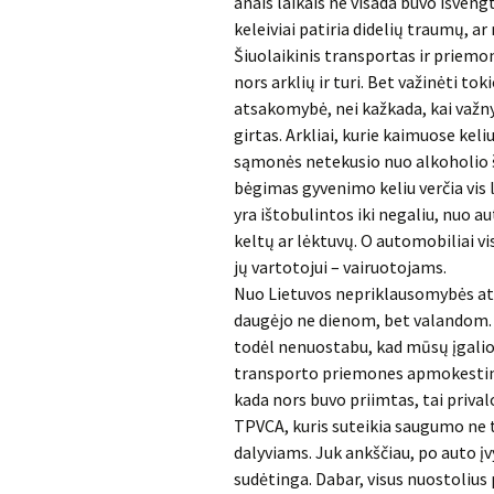
anais laikais ne visada buvo išvengt
keleiviai patiria didelių traumų, a
Šiuolaikinis transportas ir priemonė
nors arklių ir turi. Bet važinėti 
atsakomybė, nei kažkada, kai važnyči
girtas. Arkliai, kurie kaimuose keliu
sąmonės netekusio nuo alkoholio še
bėgimas gyvenimo keliu verčia vis 
yra ištobulintos iki negaliu, nuo au
keltų ar lėktuvų. O automobiliai vi
jų vartotojui – vairuotojams.
Nuo Lietuvos nepriklausomybės at
daugėjo ne dienom, bet valandom. Da
todėl nenuostabu, kad mūsų įgalioti
transporto priemones apmokestinti
kada nors buvo priimtas, tai priv
TPVCA, kuris suteikia saugumo ne t
dalyviams. Juk ankščiau, po auto įv
sudėtinga. Dabar, visus nuostolius p