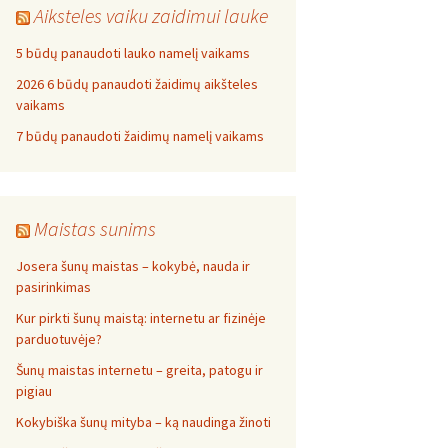
Aiksteles vaiku zaidimui lauke
5 būdų panaudoti lauko namelį vaikams
2026 6 būdų panaudoti žaidimų aikšteles
vaikams
7 būdų panaudoti žaidimų namelį vaikams
Maistas sunims
Josera šunų maistas – kokybė, nauda ir
pasirinkimas
Kur pirkti šunų maistą: internetu ar fizinėje
parduotuvėje?
Šunų maistas internetu – greita, patogu ir
pigiau
Kokybiška šunų mityba – ką naudinga žinoti