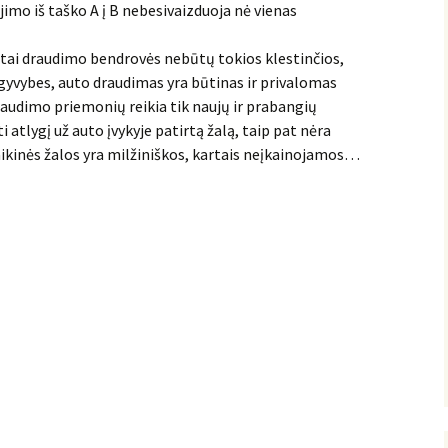
jimo iš taško A į B nebesivaizduoja nė vienas
s, tai draudimo bendrovės nebūtų tokios klestinčios,
 gyvybes, auto draudimas yra būtinas ir privalomas
udimo priemonių reikia tik naujų ir prabangių
atlygį už auto įvykyje patirtą žalą, taip pat nėra
laikinės žalos yra milžiniškos, kartais neįkainojamos…