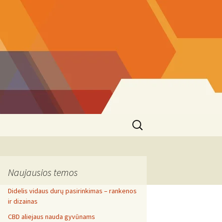
Search
for:
Naujausios temos
Didelis vidaus durų pasirinkimas – rankenos
ir dizainas
CBD aliejaus nauda gyvūnams