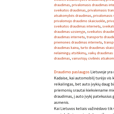
draudimas
,
privalomasis draudimas int
sveikatos draudimas
,
privalomasis tra
atsakomybės draudimas
,
privalomasis 
privalomojo draudimo skaiciuokle
,
priv
sveikatos draudimas internetu
,
sveikat
draudimas uzsienyje
,
sveikatos draudim
draudimas internetu
,
transporto draudi
priemones draudimas internetu
,
transp
draudimas kaina
,
turto draudimas skaic
nelaimingų atsitikimų
,
vaikų draudimas 
draudimas
,
vairuotojų civilinės atsak
Draudimo paslaugos
Lietuvoje yra
Kadaise, kai automobilį turėjo vis 
reikalingas, bet auto įvykių daug b
priemonių srautai kiekviename mie
draudimas, į auto įvykį patekusius g
asmenis.
Kai Lietuvos keliais važinėdavo tik 