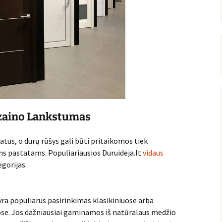
izaino Lankstumas
latus, o durų rūšys gali būti pritaikomos tiek
s pastatams. Populiariausios Duruideja.lt
vidaus
egorijas:
yra populiarus pasirinkimas klasikiniuose arba
se. Jos dažniausiai gaminamos iš natūralaus medžio