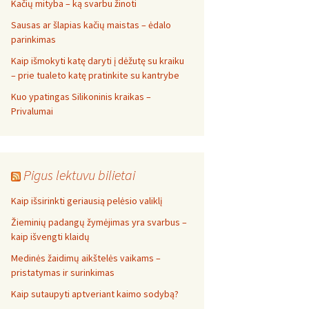
Kačių mityba – ką svarbu žinoti
Sausas ar šlapias kačių maistas – ėdalo
parinkimas
Kaip išmokyti katę daryti į dėžutę su kraiku
– prie tualeto katę pratinkite su kantrybe
Kuo ypatingas Silikoninis kraikas –
Privalumai
Pigus lektuvu bilietai
Kaip išsirinkti geriausią pelėsio valiklį
Žieminių padangų žymėjimas yra svarbus –
kaip išvengti klaidų
Medinės žaidimų aikštelės vaikams –
pristatymas ir surinkimas
Kaip sutaupyti aptveriant kaimo sodybą?