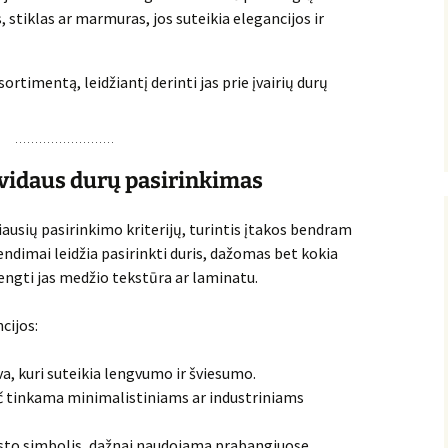
, stiklas ar marmuras, jos suteikia elegancijos ir
rtimentą, leidžiantį derinti jas prie įvairių durų
 vidaus durų pasirinkimas
iausių pasirinkimo kriterijų, turintis įtakos bendram
rendimai leidžia pasirinkti duris, dažomas bet kokia
dengti jas medžio tekstūra ar laminatu.
cijos:
alva, kuri suteikia lengvumo ir šviesumo.
pač tinkama minimalistiniams ar industriniams
rasto simbolis, dažnai naudojama prabangiuose