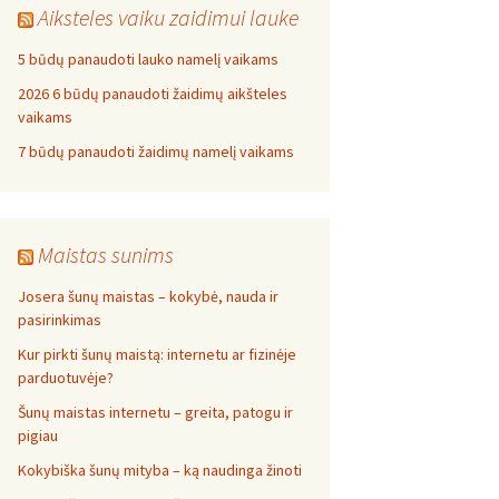
Aiksteles vaiku zaidimui lauke
5 būdų panaudoti lauko namelį vaikams
2026 6 būdų panaudoti žaidimų aikšteles
vaikams
7 būdų panaudoti žaidimų namelį vaikams
Maistas sunims
Josera šunų maistas – kokybė, nauda ir
pasirinkimas
Kur pirkti šunų maistą: internetu ar fizinėje
parduotuvėje?
Šunų maistas internetu – greita, patogu ir
pigiau
Kokybiška šunų mityba – ką naudinga žinoti