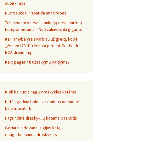
supirkimas
Nuotraukos ir spauda ant drobės
Tekinimo procesas sunkiųjų mechanizmų
komponentams – Nuo žaliavos iki giganto
Kai ramybė yra svarbiau už greitį, kodėl
„Vezam123.lt“ renkasi pedantišką tvarką ir
BCA draudimą
Kaip pagerinti užsakymų valdymą?
Kiek kainuoja nagų draskyklės katėms
Katės gadina baldus ir daiktus namuose –
kaip atpratinti
Pagrindinė draskyklių katėms paskirtis
Geriausia dovana įsigijus katę –
daugiafunkcinės draskyklės