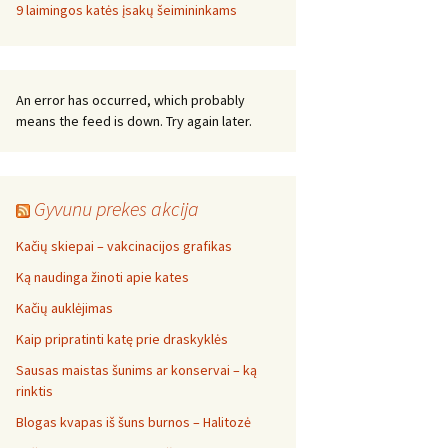
9 laimingos katės įsakų šeimininkams
An error has occurred, which probably
means the feed is down. Try again later.
Gyvunu prekes akcija
Kačių skiepai – vakcinacijos grafikas
Ką naudinga žinoti apie kates
Kačių auklėjimas
Kaip pripratinti katę prie draskyklės
Sausas maistas šunims ar konservai – ką
rinktis
Blogas kvapas iš šuns burnos – Halitozė