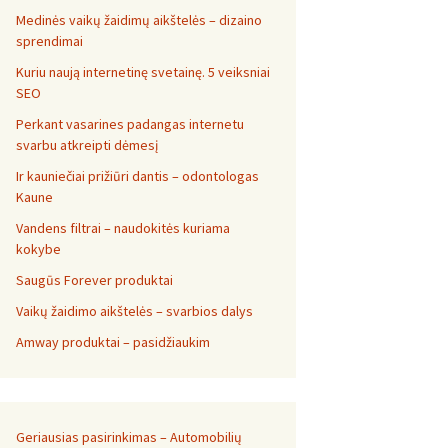
Medinės vaikų žaidimų aikštelės – dizaino
sprendimai
Kuriu naują internetinę svetainę. 5 veiksniai
SEO
Perkant vasarines padangas internetu
svarbu atkreipti dėmesį
Ir kauniečiai prižiūri dantis – odontologas
Kaune
Vandens filtrai – naudokitės kuriama
kokybe
Saugūs Forever produktai
Vaikų žaidimo aikštelės – svarbios dalys
Amway produktai – pasidžiaukim
Geriausias pasirinkimas – Automobilių