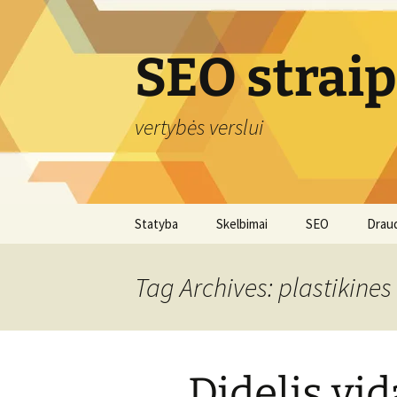
Skip
to
content
SEO strai
vertybės verslui
Statyba
Skelbimai
SEO
Drau
Tag Archives: plastikines
Didelis vi