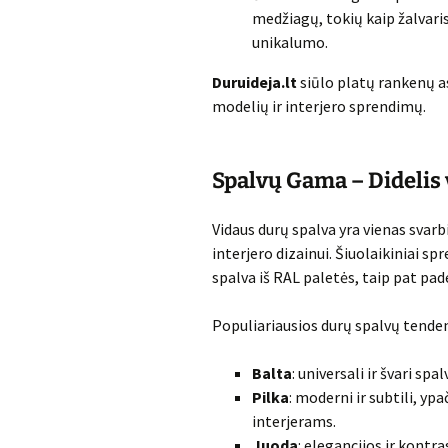
medžiagų, tokių kaip žalvaris
unikalumo.
Duruideja.lt
siūlo platų rankenų aso
modelių ir interjero sprendimų.
Spalvų Gama – Didelis
Vidaus durų spalva yra vienas svarb
interjero dizainui. Šiuolaikiniai sp
spalva iš RAL paletės, taip pat pa
Populiariausios durų spalvų tenden
Balta
: universali ir švari sp
Pilka
: moderni ir subtili, y
interjerams.
Juoda
: elegancijos ir kont