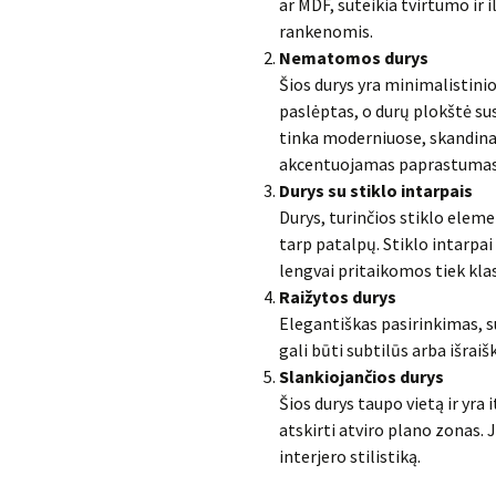
ar MDF, suteikia tvirtumo ir 
rankenomis.
Nematomos durys
Šios durys yra minimalistini
paslėptas, o durų plokštė su
tinka moderniuose, skandinav
akcentuojamas paprastumas i
Durys su stiklo intarpais
Durys, turinčios stiklo eleme
tarp patalpų. Stiklo intarpai 
lengvai pritaikomos tiek kla
Raižytos durys
Elegantiškas pasirinkimas, s
gali būti subtilūs arba išrai
Slankiojančios durys
Šios durys taupo vietą ir yra
atskirti atviro plano zonas. 
interjero stilistiką.