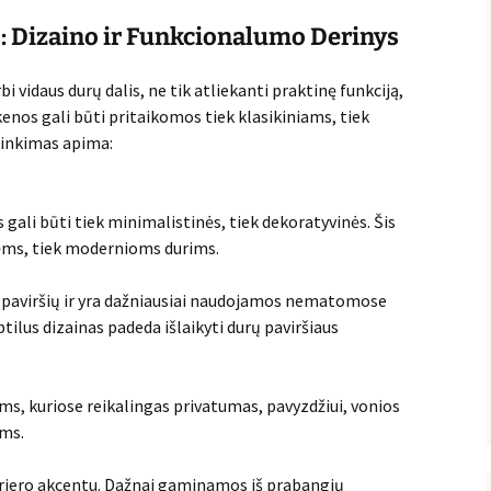
 Dizaino ir Funkcionalumo Derinys
bi vidaus durų dalis, ne tik atliekanti praktinę funkciją,
kenos gali būti pritaikomos tiek klasikiniams, tiek
inkimas apima:
 gali būti tiek minimalistinės, tiek dekoratyvinės. Šis
nėms, tiek modernioms durims.
ų paviršių ir yra dažniausiai naudojamos nematomose
btilus dizainas padeda išlaikyti durų paviršiaus
s, kuriose reikalingas privatumas, pavyzdžiui, vonios
ms.
erjero akcentu. Dažnai gaminamos iš prabangių