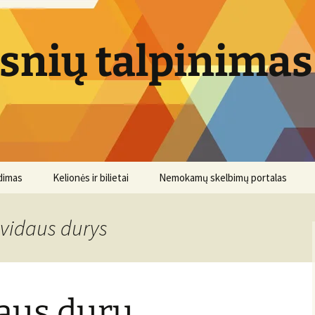
psnių talpinimas
dimas
Kelionės ir bilietai
Nemokamų skelbimų portalas
 vidaus durys
daus durų