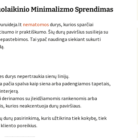
olaikinio Minimalizmo Sprendimas
uruideja.lt
nematomos
durys, kurios sparčiai
tisumo ir praktiškumo. Šių durų paviršius susilieja su
nepastebimos. Tai ypač naudinga siekiant sukurti
dą.
s durys nepertraukia sienų linijų.
a pačia spalva kaip siena arba padengiamos tapetais,
interjerą.
i derinamos su įleidžiamomis rankenomis arba
, kurios neakcentuoja durų paviršiaus.
durų pasirinkimą, kuris užtikrina tiek kokybę, tiek
kliento poreikius.