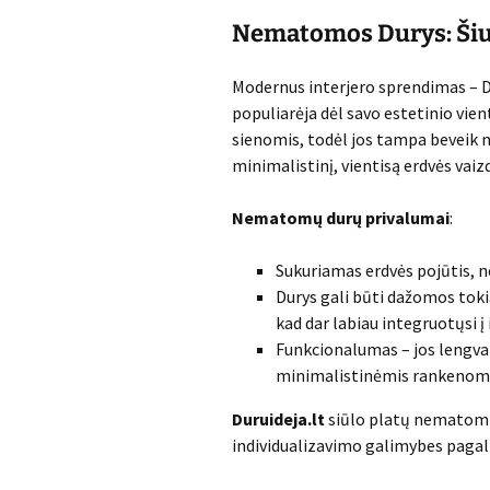
Nematomos Durys: Šiu
Modernus interjero sprendimas – D
populiarėja dėl savo estetinio vien
sienomis, todėl jos tampa beveik 
minimalistinį, vientisą erdvės vaiz
Nematomų durų privalumai
:
Sukuriamas erdvės pojūtis, ne
Durys gali būti dažomos toki
kad dar labiau integruotųsi į 
Funkcionalumas – jos lengva
minimalistinėmis rankenomis
Duruideja.lt
siūlo platų nematomų 
individualizavimo galimybes pagal 