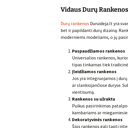
Vidaus Durų Rankenos:
Durų rankenos
Duruideja.lt yra svar
bet ir papildanti durų dizainą. Ran
moderniems modeliams, o jų pasir
Paspaudžiamos rankenos
Universalios rankenos, kurios
tipas tinkamas tiek tradici
Įleidžiamos rankenos
Jos yra integruojamos į dur
ar slankiojančiose duryse. Su
vientisumą.
Rankenos su užraktu
Puikus pasirinkimas patalpom
kambariams ar miegamiesie
Dekoratyvinės rankenos
Šios rankenos gali tapti int