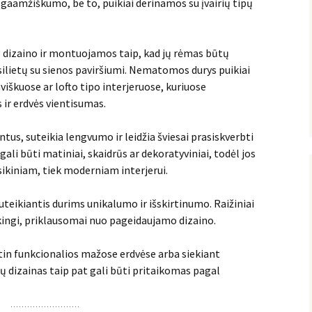
ilgaamžiškumo, be to, puikiai derinamos su įvairių tipų
o dizaino ir montuojamos taip, kad jų rėmas būtų
silietų su sienos paviršiumi. Nematomos durys puikiai
iškuose ar lofto tipo interjeruose, kuriuose
r erdvės vientisumas.
ntus, suteikia lengvumo ir leidžia šviesai prasiskverbti
gali būti matiniai, skaidrūs ar dekoratyviniai, todėl jos
sikiniam, tiek moderniam interjerui.
uteikiantis durims unikalumo ir išskirtinumo. Raižiniai
škingi, priklausomai nuo pageidaujamo dizaino.
 itin funkcionalios mažose erdvėse arba siekiant
Jų dizainas taip pat gali būti pritaikomas pagal