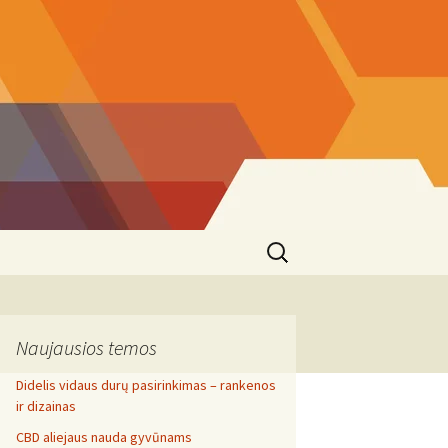
Search
for:
Naujausios temos
Didelis vidaus durų pasirinkimas – rankenos
ir dizainas
CBD aliejaus nauda gyvūnams