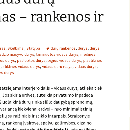
as – rankenos ir
eras
,
Skelbimai
,
Statyba
durų rankenos
,
durys
,
durys
edzio masyvo durys
,
laminuotos vidaus durys
,
medines
os durys
,
pasleptos durys
,
pigios vidaus durys
,
plastikines
s
,
stiklines vidaus durys
,
vidaus duru rusys
,
vidaus durys
,
es durys
atsiejama interjero dalis – vidaus durys, atlieka tiek
. Jos skiria erdves, suteikia privatumo ir padeda
 Šiuolaikinė durų rinka siūlo daugybę sprendimų,
 variantą kiekvienai erdvei – nuo minimalistinių
ų su raižiniais ir stiklo intarpais. Straipsnyje
ą, rankenų įvairovę, spalvų galimybes, dizaino
e, kodėl verta rinktis
Duruideja.lt
kaip patikimą