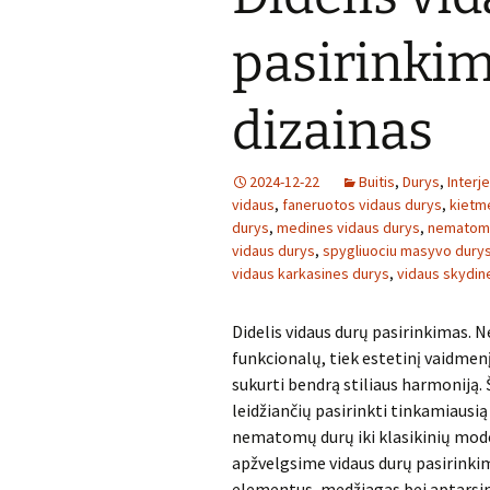
pasirinkim
dizainas
2024-12-22
Buitis
,
Durys
,
Interj
vidaus
,
faneruotos vidaus durys
,
kietm
durys
,
medines vidaus durys
,
nematom
vidaus durys
,
spygliuociu masyvo dury
vidaus karkasines durys
,
vidaus skydin
Didelis vidaus durų pasirinkimas. Ne
funkcionalų, tiek estetinį vaidmenį
sukurti bendrą stiliaus harmoniją.
leidžiančių pasirinkti tinkamiausią
nematomų durų iki klasikinių modeli
apžvelgsime vidaus durų pasirinkim
elementus, medžiagas bei aptarsim