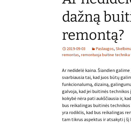
dažną buit
remontą?
2019-09-03
Paslaugos
,
Skelbima
remontas
,
remontuoja buitine technika v
Ar nedidelė kaina. Šiandien galime 
svarbiausia tai, kad juos būtų galim
funkcionalumą, dizainą, galingumą i
galvoja, kad jei buitinės technikos 
kokybė nėra pati aukščiausia ir, ka
bus reikalingas buitinės technikos
yra rodiklis, kad bus reikalingas 
tam tikrus aspektus ir atsakyti į šį