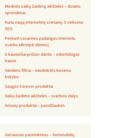
Medinės vaikų žaidimų aikštelės – dizaino
sprendimai
Kuriu naują internetinę svetainę. 5 veiksniai
SEO
Perkant vasarines padangas internetu
svarbu atkreipti dėmesį
Ir kauniečiai prižiūri dantis – odontologas
Kaune
Vandens filtrai – naudokitės kuriama
kokybe
Saugūs Forever produktai
Vaikų žaidimo aikštelės – svarbios dalys
Amway produktai – pasidžiaukim
Geriausias pasirinkimas – Automobilių