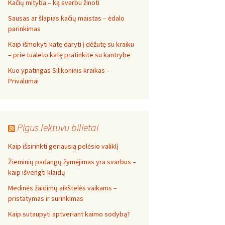
Kačių mityba – ką svarbu žinoti
Sausas ar šlapias kačių maistas – ėdalo
parinkimas
Kaip išmokyti katę daryti į dėžutę su kraiku
– prie tualeto katę pratinkite su kantrybe
Kuo ypatingas Silikoninis kraikas –
Privalumai
Pigus lektuvu bilietai
Kaip išsirinkti geriausią pelėsio valiklį
Žieminių padangų žymėjimas yra svarbus –
kaip išvengti klaidų
Medinės žaidimų aikštelės vaikams –
pristatymas ir surinkimas
Kaip sutaupyti aptveriant kaimo sodybą?