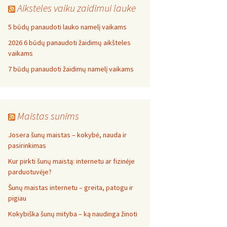
Aiksteles vaiku zaidimui lauke
5 būdų panaudoti lauko namelį vaikams
2026 6 būdų panaudoti žaidimų aikšteles
vaikams
7 būdų panaudoti žaidimų namelį vaikams
Maistas sunims
Josera šunų maistas – kokybė, nauda ir
pasirinkimas
Kur pirkti šunų maistą: internetu ar fizinėje
parduotuvėje?
Šunų maistas internetu – greita, patogu ir
pigiau
Kokybiška šunų mityba – ką naudinga žinoti