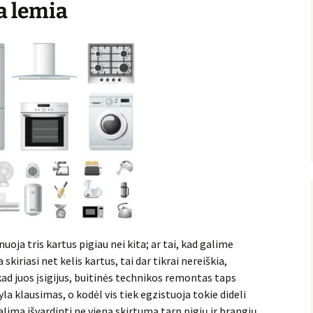
a lemia
oja tris kartus pigiau nei kita; ar tai, kad galime
 skiriasi net kelis kartus, tai dar tikrai nereiškia,
 kad juos įsigijus, buitinės technikos remontas taps
kyla klausimas, o kodėl vis tiek egzistuoja tokie dideli
galima išvardinti ne vieną skirtumą tarp pigių ir brangių