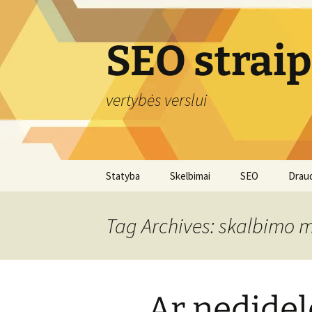
Skip
to
content
SEO strai
vertybės verslui
Statyba
Skelbimai
SEO
Drau
Tag Archives: skalbimo 
Ar nedidel