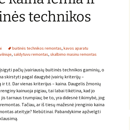
inės technikos
i
buitinės technikos remontas
,
kavos aparatu
ilniuje
,
saldytuvu remontas
,
skalbimo masinu remontas
įsigyti pačių įvairiausių buitinės technikos gaminių, o
a skirstyti pagal daugybė įvairių kriterijų –
r t.t. Dar vienas kriterijus – kaina. Daugelis žmonių
įrenginy kainuoja pigiau, tai labai tikėtina, kad jo
d jis tarnaus trumpiau; be to, yra didesnė tikimybė, jog
 remontas. Tačiau, ar iš tiesų mažesnė įrenginio kaina
remontas ateityje? Nebūtinai. Pabandykime apžvelgti
 klausimą.