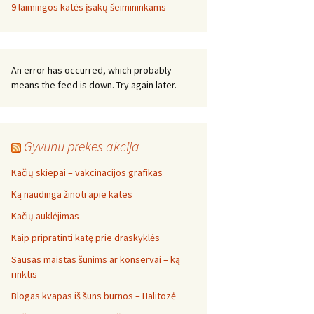
9 laimingos katės įsakų šeimininkams
An error has occurred, which probably
means the feed is down. Try again later.
Gyvunu prekes akcija
Kačių skiepai – vakcinacijos grafikas
Ką naudinga žinoti apie kates
Kačių auklėjimas
Kaip pripratinti katę prie draskyklės
Sausas maistas šunims ar konservai – ką
rinktis
Blogas kvapas iš šuns burnos – Halitozė