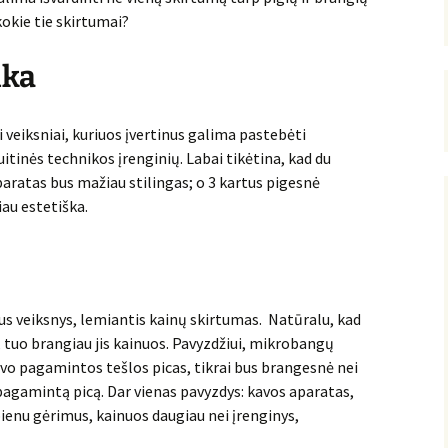
kokie tie skirtumai?
ika
i veiksniai, kuriuos įvertinus galima pastebėti
itinės technikos įrenginių. Labai tikėtina, kad du
paratas bus mažiau stilingas; o 3 kartus pigesnė
au estetiška.
us veiksnys, lemiantis kainų skirtumas. Natūralu, kad
, tuo brangiau jis kainuos. Pavyzdžiui, mikrobangų
savo pagamintos tešlos picas, tikrai bus brangesnė nei
u pagamintą picą. Dar vienas pavyzdys: kavos aparatas,
 pienu gėrimus, kainuos daugiau nei įrenginys,