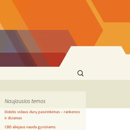
Search
for:
Naujausios temos
Didelis vidaus durų pasirinkimas – rankenos
ir dizainas
CBD aliejaus nauda gyvūnams