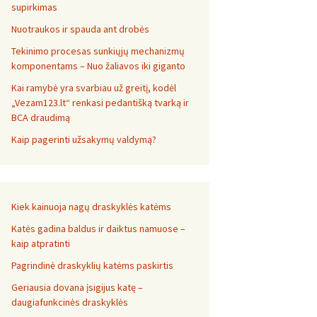
supirkimas
Nuotraukos ir spauda ant drobės
Tekinimo procesas sunkiųjų mechanizmų
komponentams – Nuo žaliavos iki giganto
Kai ramybė yra svarbiau už greitį, kodėl
„Vezam123.lt“ renkasi pedantišką tvarką ir
BCA draudimą
Kaip pagerinti užsakymų valdymą?
Kiek kainuoja nagų draskyklės katėms
Katės gadina baldus ir daiktus namuose –
kaip atpratinti
Pagrindinė draskyklių katėms paskirtis
Geriausia dovana įsigijus katę –
daugiafunkcinės draskyklės