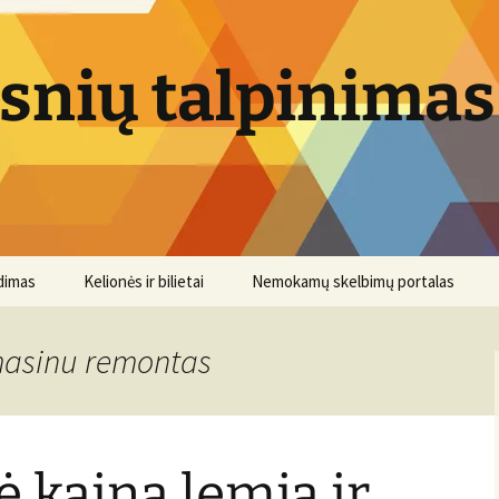
psnių talpinimas
dimas
Kelionės ir bilietai
Nemokamų skelbimų portalas
masinu remontas
ė kaina lemia ir