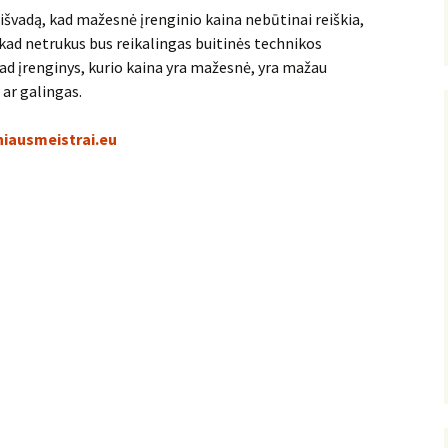
išvadą, kad mažesnė įrenginio kaina nebūtinai reiškia,
 kad netrukus bus reikalingas buitinės technikos
kad įrenginys, kurio kaina yra mažesnė, yra mažau
 ar galingas.
niausmeistrai.eu