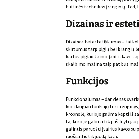
buitinės technikos įrenginių. Tad, 
Dizainas ir estet
Dizainas bei estetiškumas – tai kel
skirtumus tarp pigių bei brangių bu
kartus pigiau kainuojantis kavos a
skalbimo mašina taip pat bus maži
Funkcijos
Funkcionalumas – dar vienas svarb
kuo daugiau funkcijų turi įrenginys
krosnelė, kurioje galima kepti iš 
ta, kurioje galima tik pašildyti ja
galintis paruošti įvairius kavos su
ruošiantis tik juodą kavą.