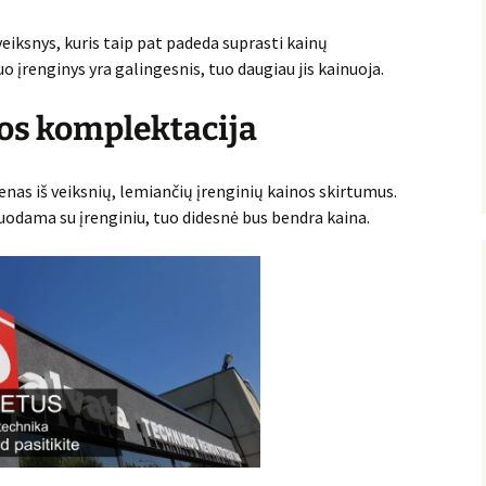
eiksnys, kuris taip pat padeda suprasti kainų
o įrenginys yra galingesnis, tuo daugiau jis kainuoja.
kos komplektacija
enas iš veiksnių, lemiančių įrenginių kainos skirtumus.
duodama su įrenginiu, tuo didesnė bus bendra kaina.