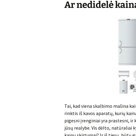
Ar nedidelė kain
Tai, kad viena skalbimo mašina kainu
rinktis iš kavos aparatų, kurių kaina
pigesni įrenginiai yra prastesni, ir
jūsų realybe. Vis dėlto, natūraliai 
kainų skirtumai? Ir iš tiesų, būtų 