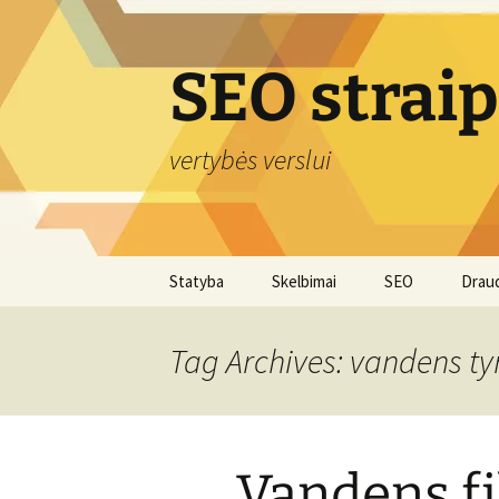
Skip
to
content
SEO strai
vertybės verslui
Statyba
Skelbimai
SEO
Drau
Tag Archives: vandens t
Vandens fil