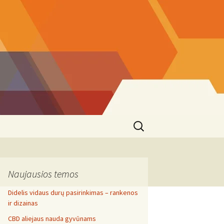
Search
for:
Naujausios temos
Didelis vidaus durų pasirinkimas – rankenos
ir dizainas
CBD aliejaus nauda gyvūnams