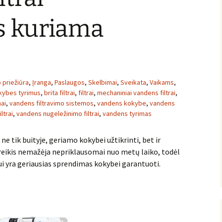
s kuriama
o priežiūra
,
Įranga
,
Paslaugos
,
Skelbimai
,
Sveikata
,
Vaikams
,
kybes tyrimus
,
brita filtrai
,
filtrai
,
mechaniniai vandens filtrai
,
mai
,
vandens filtravimo sistemos
,
vandens kokybe
,
vandens
ltrai
,
vandens nugeležinimo filtrai
,
vandens tyrimas
ne tik buityje, geriamo kokybei užtikrinti, bet ir
eikis nemažėja nepriklausomai nuo metų laiko, todėl
ui yra geriausias sprendimas kokybei garantuoti.