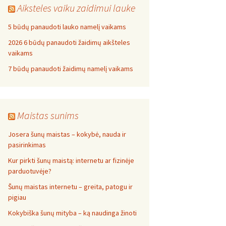
Aiksteles vaiku zaidimui lauke
5 būdų panaudoti lauko namelį vaikams
2026 6 būdų panaudoti žaidimų aikšteles
vaikams
7 būdų panaudoti žaidimų namelį vaikams
Maistas sunims
Josera šunų maistas – kokybė, nauda ir
pasirinkimas
Kur pirkti šunų maistą: internetu ar fizinėje
parduotuvėje?
Šunų maistas internetu – greita, patogu ir
pigiau
Kokybiška šunų mityba – ką naudinga žinoti