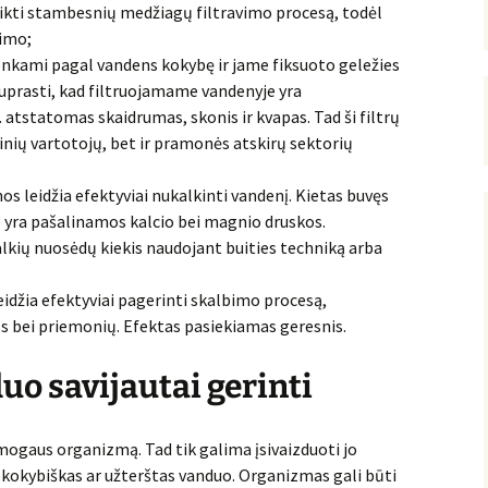
tlikti stambesnių medžiagų filtravimo procesą, todėl
vimo;
enkami pagal vandens kokybę ir jame fiksuoto geležies
suprasti, kad filtruojamame vandenyje yra
 atstatomas skaidrumas, skonis ir kvapas. Tad ši filtrų
itinių vartotojų, bet ir pramonės atskirų sektorių
 leidžia efektyviai nukalkinti vandenį. Kietas buvęs
o yra pašalinamos kalcio bei magnio druskos.
kių nuosėdų kiekis naudojant buities techniką arba
idžia efektyviai pagerinti skalbimo procesą,
s bei priemonių. Efektas pasiekiamas geresnis.
o savijautai gerinti
ogaus organizmą. Tad tik galima įsivaizduoti jo
ekokybiškas ar užterštas vanduo. Organizmas gali būti