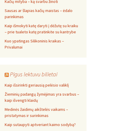
Kačių mityba – ką svarbu žinoti
Sausas ar šlapias kačių maistas – ėdalo
parinkimas
Kaip išmokyti katę daryti į dėžutę su kraiku
– prie tualeto katę pratinkite su kantrybe
Kuo ypatingas Silikoninis kraikas –
Privalumai
Pigus lektuvu bilietai
Kaip išsirinkti geriausią pelėsio valiklį
Žieminių padangų žymėjimas yra svarbus –
kaip išvengti klaidų
Medinės žaidimų aikštelės vaikams –
pristatymas ir surinkimas
Kaip sutaupyti aptveriant kaimo sodybą?