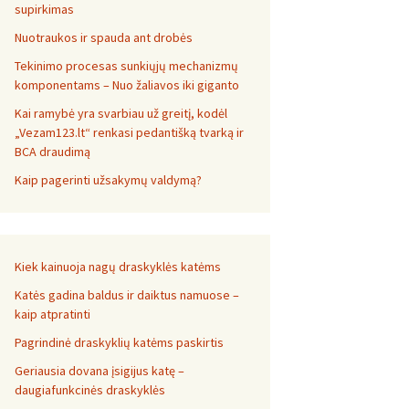
supirkimas
Nuotraukos ir spauda ant drobės
Tekinimo procesas sunkiųjų mechanizmų
komponentams – Nuo žaliavos iki giganto
Kai ramybė yra svarbiau už greitį, kodėl
„Vezam123.lt“ renkasi pedantišką tvarką ir
BCA draudimą
Kaip pagerinti užsakymų valdymą?
Kiek kainuoja nagų draskyklės katėms
Katės gadina baldus ir daiktus namuose –
kaip atpratinti
Pagrindinė draskyklių katėms paskirtis
Geriausia dovana įsigijus katę –
daugiafunkcinės draskyklės