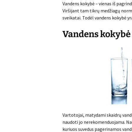
Vandens kokybė – vienas iš pagrind
Viršijant tam tikrų medžiagų norm
sveikatai. Todėl vandens kokybė yra
Vandens kokybė
Vartotojai, matydami skaidrų vande
naudoti jo nerekomenduojama. Naud
kuriuos suvedus pagerinamos vand