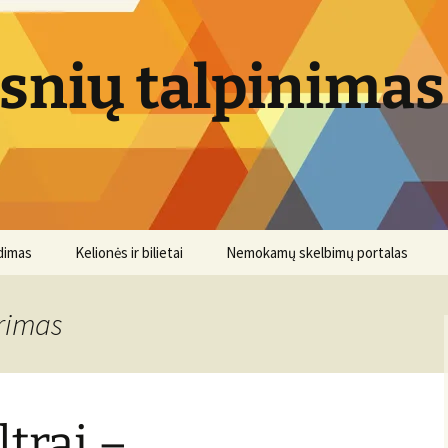
psnių talpinimas
dimas
Kelionės ir bilietai
Nemokamų skelbimų portalas
yrimas
trai –