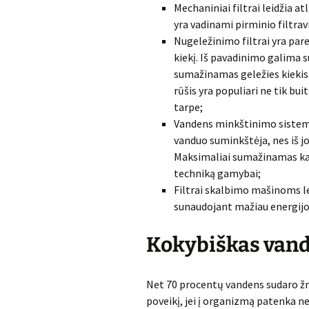
Mechaniniai filtrai leidžia a
yra vadinami pirminio filtra
Nugeležinimo filtrai yra par
kiekį. Iš pavadinimo galima 
sumažinamas geležies kiekis.
rūšis yra populiari ne tik bu
tarpe;
Vandens minkštinimo sistemos
vanduo suminkštėja, nes iš j
Maksimaliai sumažinamas kal
techniką gamybai;
Filtrai skalbimo mašinoms le
sunaudojant mažiau energijo
Kokybiškas vandu
Net 70 procentų vandens sudaro žm
poveikį, jei į organizmą patenka n