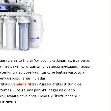
ausi yra
Brita filtrai
. Vanduo nukalkinamas, išvalomas
r net pakenkti organizmui galinčių medžiagų. Tačiau
tenkinti visų poreikius. Kai kurie buities vartotojai
renkasi populiarius ir vis dar
filtrus.
Vandens filtrai
Pureaquafilter.lt turi didelį
istemas. Juos galima parinkti pagal kiekvieno
, savaitę ar valandą. Lieka tik ištirti vandenį ir
lt filtrus.