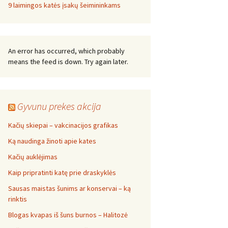
9 laimingos katės įsakų šeimininkams
An error has occurred, which probably
means the feed is down. Try again later.
Gyvunu prekes akcija
Kačių skiepai – vakcinacijos grafikas
Ką naudinga žinoti apie kates
Kačių auklėjimas
Kaip pripratinti katę prie draskyklės
Sausas maistas šunims ar konservai – ką
rinktis
Blogas kvapas iš šuns burnos – Halitozė