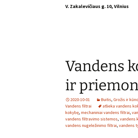
V. Zakalevičiaus g. 10, Vilnius
Vandens k
ir priemo
2020-10-01
Buitis
,
Grožis ir kūn
Vandens filtrai
atlieka vandens ko
kokybę
,
mechaniniai vandens filtrai
,
van
vandens filtravimo sistemos
,
vandens 
vandens nugeležinimo filtrai
,
vandens t