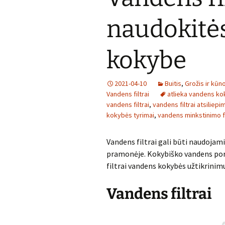
naudokitė
kokybe
2021-04-10
Buitis
,
Grožis ir kūn
Vandens filtrai
atlieka vandens ko
vandens filtrai
,
vandens filtrai atsiliepi
kokybės tyrimai
,
vandens minkstinimo fi
Vandens filtrai gali būti naudojami 
pramonėje. Kokybiško vandens por
filtrai vandens kokybės užtikrinim
Vandens filtrai