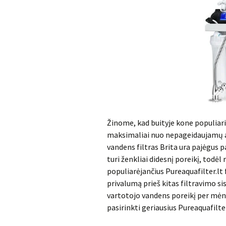
Žinome, kad buityje kone populiari
maksimaliai nuo nepageidaujamų a
vandens filtras Brita ura pajėgus pa
turi ženkliai didesnį poreikį, todėl 
populiarėjančius Pureaquafilter.lt 
privalumą prieš kitas filtravimo s
vartotojo vandens poreikį per mėnesį
pasirinkti geriausius Pureaquafilter.