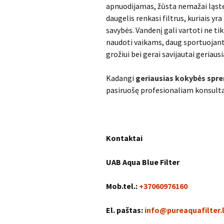
apnuodijamas, žūsta nemažai ląste
daugelis renkasi filtrus, kuriais yr
savybės. Vandenį gali vartoti ne t
naudoti vaikams, daug sportuojant
grožiui bei gerai savijautai geriausi
Kadangi
geriausias kokybės spre
pasiruošę profesionaliam konsulta
Kontaktai
UAB Aqua Blue Filter
Mob.tel.:
+37060976160
El. paštas:
info@pureaquafilter.