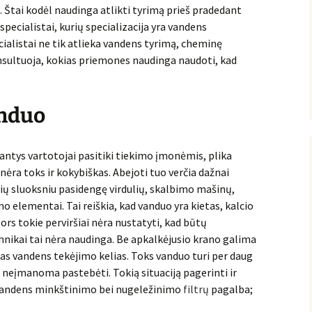
. Štai kodėl naudinga atlikti tyrimą prieš pradedant
specialistai, kurių specializacija yra vandens
ialistai ne tik atlieka vandens tyrimą, cheminę
onsultuoja, kokias priemones naudinga naudoti, kad
anduo
ntys vartotojai pasitiki tiekimo įmonėmis, plika
 nėra toks ir kokybiškas. Abejoti tuo verčia dažnai
ių sluoksniu pasidengę virdulių, skalbimo mašinų,
mo elementai. Tai reiškia, kad vanduo yra kietas, kalcio
ors tokie perviršiai nėra nustatyti, kad būtų
ikai tai nėra naudinga. Be apkalkėjusio krano galima
das vandens tekėjimo kelias. Toks vanduo turi per daug
 jo neįmanoma pastebėti. Tokią situaciją pagerinti ir
vandens minkštinimo bei nugeležinimo
filtrų
pagalba;