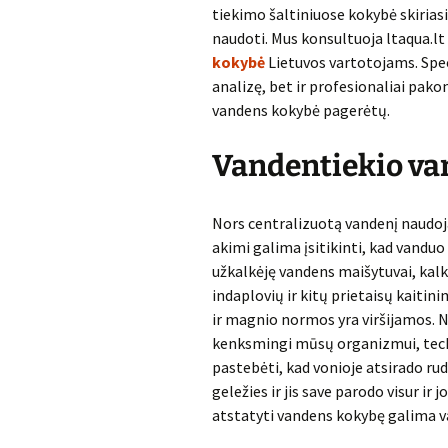
tiekimo šaltiniuose kokybė skiriasi
naudoti. Mus konsultuoja ltaqua.lt 
kokybė
Lietuvos vartotojams. Spec
analizę, bet ir profesionaliai pak
vandens kokybė pagerėtų.
Vandentiekio v
Nors centralizuotą vandenį naudoja
akimi galima įsitikinti, kad vanduo
užkalkėję vandens maišytuvai, kalk
indaplovių ir kitų prietaisų kaitini
ir magnio normos yra viršijamos. N
kenksmingi mūsų organizmui, techn
pastebėti, kad vonioje atsirado ru
geležies ir jis save parodo visur ir
atstatyti vandens kokybę galima 