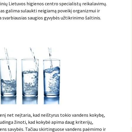
inių Lietuvos higienos centro specialistų reikalavimų.
as galima sulaukti neigiamą poveikį organizmui ir
 svarbiausias saugios gyvybės užtikrinimo šaltinis.
nį net neįtaria, kad neištyrus tokio vandens kokybę,
inga žinoti, kad kokybė apima daug kriterijų,
ens savybės. Tačiau skirtinguose vandens paėmimo ir