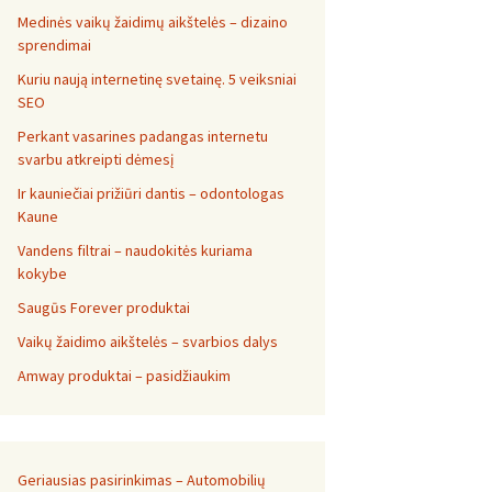
Medinės vaikų žaidimų aikštelės – dizaino
sprendimai
Kuriu naują internetinę svetainę. 5 veiksniai
SEO
Perkant vasarines padangas internetu
svarbu atkreipti dėmesį
Ir kauniečiai prižiūri dantis – odontologas
Kaune
Vandens filtrai – naudokitės kuriama
kokybe
Saugūs Forever produktai
Vaikų žaidimo aikštelės – svarbios dalys
Amway produktai – pasidžiaukim
Geriausias pasirinkimas – Automobilių