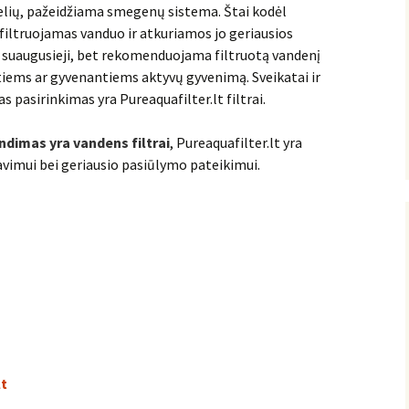
lių, pažeidžiama smegenų sistema. Štai kodėl
a filtruojamas vanduo ir atkuriamos jo geriausios
ik suaugusieji, bet rekomenduojama filtruotą vandenį
iems ar gyvenantiems aktyvų gyvenimą. Sveikatai ir
as pasirinkimas yra Pureaquafilter.lt filtrai.
ndimas yra vandens filtrai
, Pureaquafilter.lt yra
vimui bei geriausio pasiūlymo pateikimui.
lt