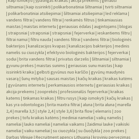
|
kaip ismokyti
|
ypatingas kraikas
|
akcija prekems
|
geriausi
siltnamiai
|
kaip issirinkti
|
polikarbonatiniai šiltnamiai
|
tvirti siltnamiai
|
polikarbonatiniai atsiliepimai
|
šiltnamiai atsiliepimai
|
led reklama
|
vandens filtrai
|
vandens filtrai
|
renkamės filtrus
|
tinkamiausias
maistas
|
maistas internetu
|
geriausias ėdalas
|
augintojams
|
blogas
|
straipsniai
|
straipsniai
|
straipsniai
|
fejerverkai
|
ieskantiems filtru
|
filtrai namui
|
filtru nauda
|
vandens filtrai
|
vandens filtrai
|
biologinės
bakterijos
|
kanalizacijos kvapas
|
kanalizacijos bakterijos
|
medinis
namelis su ciuozykla
|
efektyvio biologinės bakterijos
|
fejerverkai
|
sodui
|
brita vandens filtrai
|
privatus darzelis
|
šiltnamiai
|
siltnamiai
|
gyvunu prekes
|
maistas sunims
|
geriausias sunu maistas
|
kaip
issirinkti kraika
|
gelbsti gyvūnus nuo karščio
|
gyvūnų maudynės
vasarą
|
šunų mityba
|
sausas maistas
|
kačių kraikas
|
kraikas katėms
|
gyvūnams internetu
|
perkamiausios internetu
|
geriausias kraikas
|
akcija prekems
|
zooprekės
|
profesionalūs fejerverkai
|
kraikas
katems
|
tinkamas kraikas
|
filtru rusys
|
kaip ismokyti
|
kačių kraikas
|
kas yra odontologas
|
brita maxtra filtrai
|
aluna
|
brita aluna
|
marella
2,4
|
marella 3,5
|
style 2,4
|
style 3,6
|
brita flow
|
elemaris
|
zoo
prekes
|
tofu kraikas katėms
|
mediniai nameliai
|
vaikų namelis
|
nameliai
|
lauko nameliai
|
nameliai vaikams
|
žaidimui lauke
|
vaikiski
nameliai
|
vaiku nameliai
|
su ciuozykla
|
su čiuožykla
|
zoo prekes
|
Darbas Vilniuje
|
Recruitment agency Lithuania
|
kroviniu pervezimas