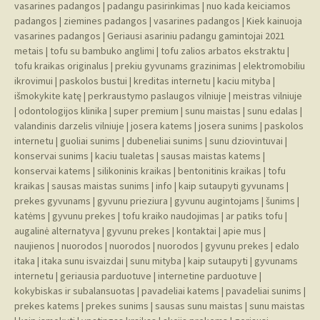
vasarines padangos
|
padangu pasirinkimas
|
nuo kada keiciamos
padangos
|
ziemines padangos
|
vasarines padangos
|
Kiek kainuoja
vasarines padangos
|
Geriausi asariniu padangu gamintojai 2021
metais
|
tofu su bambuko anglimi
|
tofu zalios arbatos ekstraktu
|
tofu kraikas originalus
|
prekiu gyvunams grazinimas
|
elektromobiliu
ikrovimui
|
paskolos bustui
|
kreditas internetu
|
kaciu mityba
|
išmokykite katę
|
perkraustymo paslaugos vilniuje
|
meistras vilniuje
|
odontologijos klinika
|
super premium
|
sunu maistas
|
sunu edalas
|
valandinis darzelis vilniuje
|
josera katems
|
josera sunims
|
paskolos
internetu
|
guoliai sunims
|
dubeneliai sunims
|
sunu dziovintuvai
|
konservai sunims
|
kaciu tualetas
|
sausas maistas katems
|
konservai katems
|
silikoninis kraikas
|
bentonitinis kraikas
|
tofu
kraikas
|
sausas maistas sunims
|
info
|
kaip sutaupyti gyvunams
|
prekes gyvunams
|
gyvunu prieziura
|
gyvunu augintojams
|
šunims
|
katėms
|
gyvunu prekes
|
tofu kraiko naudojimas
|
ar patiks tofu
|
augalinė alternatyva
|
gyvunu prekes
|
kontaktai
|
apie mus
|
naujienos
|
nuorodos
|
nuorodos
|
nuorodos
|
gyvunu prekes
|
edalo
itaka
|
itaka sunu isvaizdai
|
sunu mityba
|
kaip sutaupyti
|
gyvunams
internetu
|
geriausia parduotuve
|
internetine parduotuve
|
kokybiskas ir subalansuotas
|
pavadeliai katems
|
pavadeliai sunims
|
prekes katems
|
prekes sunims
|
sausas sunu maistas
|
sunu maistas