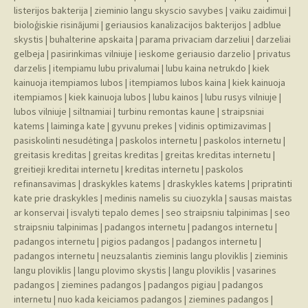
listerijos bakterija
|
zieminio langu skyscio savybes
|
vaiku zaidimui
|
bioloģiskie risinājumi
|
geriausios kanalizacijos bakterijos
|
adblue
skystis
|
buhalterine apskaita
|
parama privaciam darzeliui
|
darzeliai
gelbeja
|
pasirinkimas vilniuje
|
ieskome geriausio darzelio
|
privatus
darzelis
|
itempiamu lubu privalumai
|
lubu kaina netrukdo
|
kiek
kainuoja itempiamos lubos
|
itempiamos lubos kaina
|
kiek kainuoja
itempiamos
|
kiek kainuoja lubos
|
lubu kainos
|
lubu rusys vilniuje
|
lubos vilniuje
|
siltnamiai
|
turbinu remontas kaune
|
straipsniai
katems
|
laiminga kate
|
gyvunu prekes
|
vidinis optimizavimas
|
pasiskolinti nesudėtinga
|
paskolos internetu
|
paskolos internetu
|
greitasis kreditas
|
greitas kreditas
|
greitas kreditas internetu
|
greitieji kreditai internetu
|
kreditas internetu
|
paskolos
refinansavimas
|
draskykles katems
|
draskykles katems
|
pripratinti
kate prie draskykles
|
medinis namelis su ciuozykla
|
sausas maistas
ar konservai
|
isvalyti tepalo demes
|
seo straipsniu talpinimas
|
seo
straipsniu talpinimas
|
padangos internetu
|
padangos internetu
|
padangos internetu
|
pigios padangos
|
padangos internetu
|
padangos internetu
|
neuzsalantis zieminis langu ploviklis
|
zieminis
langu ploviklis
|
langu plovimo skystis
|
langu ploviklis
|
vasarines
padangos
|
ziemines padangos
|
padangos pigiau
|
padangos
internetu
|
nuo kada keiciamos padangos
|
ziemines padangos
|