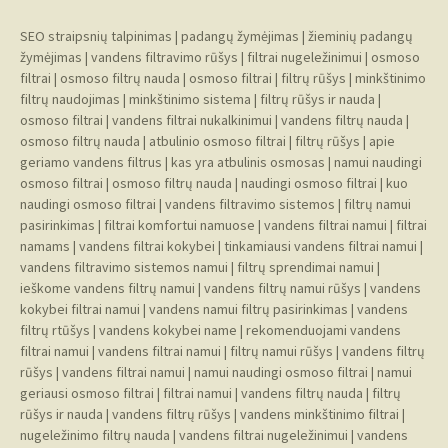
SEO straipsnių talpinimas
|
padangų žymėjimas
|
žieminių padangų
žymėjimas
|
vandens filtravimo rūšys
|
filtrai nugeležinimui
|
osmoso
filtrai
|
osmoso filtrų nauda
|
osmoso filtrai
|
filtrų rūšys
|
minkštinimo
filtrų naudojimas
|
minkštinimo sistema
|
filtrų rūšys ir nauda
|
osmoso filtrai
|
vandens filtrai nukalkinimui
|
vandens filtrų nauda
|
osmoso filtrų nauda
|
atbulinio osmoso filtrai
|
filtrų rūšys
|
apie
geriamo vandens filtrus
|
kas yra atbulinis osmosas
|
namui naudingi
osmoso filtrai
|
osmoso filtrų nauda
|
naudingi osmoso filtrai
|
kuo
naudingi osmoso filtrai
|
vandens filtravimo sistemos
|
filtrų namui
pasirinkimas
|
filtrai komfortui namuose
|
vandens filtrai namui
|
filtrai
namams
|
vandens filtrai kokybei
|
tinkamiausi vandens filtrai namui
|
vandens filtravimo sistemos namui
|
filtrų sprendimai namui
|
ieškome vandens filtrų namui
|
vandens filtrų namui rūšys
|
vandens
kokybei filtrai namui
|
vandens namui filtrų pasirinkimas
|
vandens
filtrų rtūšys
|
vandens kokybei name
|
rekomenduojami vandens
filtrai namui
|
vandens filtrai namui
|
filtrų namui rūšys
|
vandens filtrų
rūšys
|
vandens filtrai namui
|
namui naudingi osmoso filtrai
|
namui
geriausi osmoso filtrai
|
filtrai namui
|
vandens filtrų nauda
|
filtrų
rūšys ir nauda
|
vandens filtrų rūšys
|
vandens minkštinimo filtrai
|
nugeležinimo filtrų nauda
|
vandens filtrai nugeležinimui
|
vandens