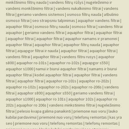
minkštinimo filtrų nauda
|
vandens filtrų rūšys
|
nugeležinimo ir
vandens monkštinimo filtrai
|
vandens nukalkinimo filtrai
|
vandens
filtrai
|
geriamo vandens sistemos
|
osmoso filtrų nauda
|
atbulinio
osmoso filtrai
|
seo straipsniu talpinimas
|
aquaphor vandens filtrai
|
aquaphor filtrai
|
osmoso filtrų nauda
|
osmoso filtrai
|
vandens filtrai
aquaphor
|
geriamo vandens filtrai
|
aquaphor filtrai
|
aquaphor filtrai
|
aquaphor filtrai
|
aquaphor filtrai
|
aquaphor namams ir pramonei
|
aquaphor filtrai
|
aquaphor filtrai
|
aquaphor filtrų nauda
|
aquaphor
filtrai
|
aquapgor filtrai ir nauda
|
aquaphor filtrai
|
aquaphor filtrai
|
vandens filtrai
|
aquaphor filtrai
|
vandens filtru rusys
|
aquaphor
s800
|
aquaphor ro-101s
|
aquaphor ro-102s
|
aquapgor s550
|
aquaphor s1000
|
namui ir biurui aquaphor filtrai
|
namams ir biurui
aquaphor filtrai
|
kodel aquaphor filtrai
|
aquaphor filtrai
|
vandens
filtrai
|
aquaphor filtrai
|
aquaphor ro-101s
|
aquaphor ro-202s
|
aquaphor ro-102s
|
aquaphor ro-202s
|
aquaphor ro-206s
|
vandens
filtrai
|
aquaphor s800
|
aquaphor s550
|
geriamo vandens filtrai
|
aquaphor s1000
|
aquaphor ro 101s
|
aquaphor 102s
|
aquaphor ro
202s
|
aquaphor ro 206s
|
vandens minkstinimo filtrai
|
nugeležinimo
filtrai
|
pelesio kvapa galima panaikinti
|
priemone nuo voru
|
lauko
kubilai pardavimui
|
priemonė nuo vorų
|
telefonų remontas
|
kas yra
seo
|
priemone nuo voru
|
telefonų remontas
|
telefonų remontas
|