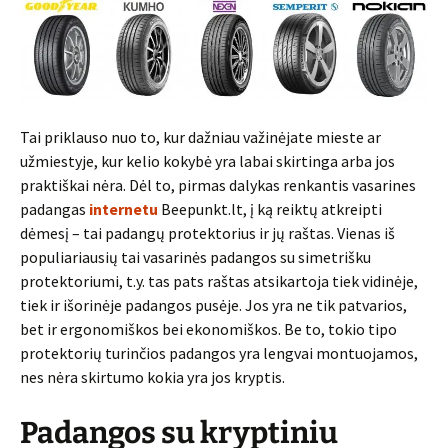
Tai priklauso nuo to, kur dažniau važinėjate mieste ar
užmiestyje, kur kelio kokybė yra labai skirtinga arba jos
praktiškai nėra. Dėl to, pirmas dalykas renkantis vasarines
padangas
internetu
Beepunkt.lt, į ką reiktų atkreipti
dėmesį – tai padangų protektorius ir jų raštas. Vienas iš
populiariausių tai vasarinės padangos su simetrišku
protektoriumi, t.y. tas pats raštas atsikartoja tiek vidinėje,
tiek ir išorinėje padangos pusėje. Jos yra ne tik patvarios,
bet ir ergonomiškos bei ekonomiškos. Be to, tokio tipo
protektorių turinčios padangos yra lengvai montuojamos,
nes nėra skirtumo kokia yra jos kryptis.
Padangos su kryptiniu