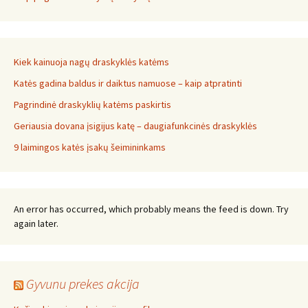
Kiek kainuoja nagų draskyklės katėms
Katės gadina baldus ir daiktus namuose – kaip atpratinti
Pagrindinė draskyklių katėms paskirtis
Geriausia dovana įsigijus katę – daugiafunkcinės draskyklės
9 laimingos katės įsakų šeimininkams
An error has occurred, which probably means the feed is down. Try
again later.
Gyvunu prekes akcija