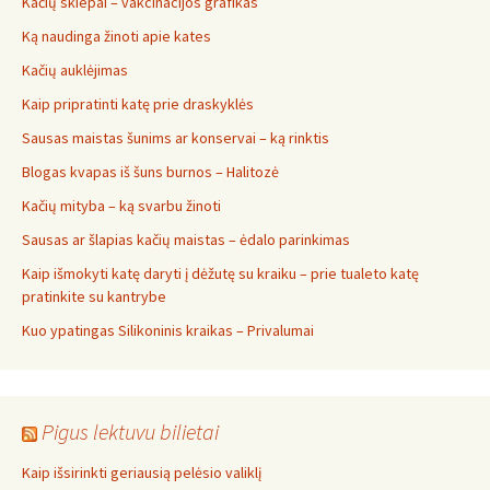
Kačių skiepai – vakcinacijos grafikas
Ką naudinga žinoti apie kates
Kačių auklėjimas
Kaip pripratinti katę prie draskyklės
Sausas maistas šunims ar konservai – ką rinktis
Blogas kvapas iš šuns burnos – Halitozė
Kačių mityba – ką svarbu žinoti
Sausas ar šlapias kačių maistas – ėdalo parinkimas
Kaip išmokyti katę daryti į dėžutę su kraiku – prie tualeto katę
pratinkite su kantrybe
Kuo ypatingas Silikoninis kraikas – Privalumai
Pigus lektuvu bilietai
Kaip išsirinkti geriausią pelėsio valiklį