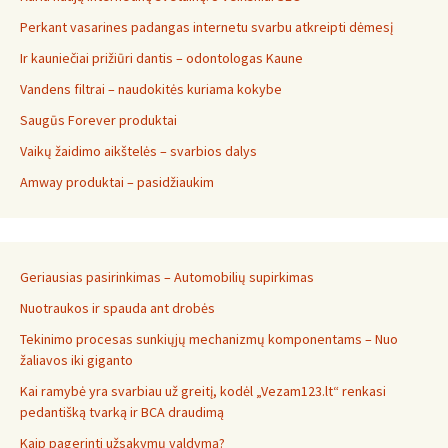
Perkant vasarines padangas internetu svarbu atkreipti dėmesį
Ir kauniečiai prižiūri dantis – odontologas Kaune
Vandens filtrai – naudokitės kuriama kokybe
Saugūs Forever produktai
Vaikų žaidimo aikštelės – svarbios dalys
Amway produktai – pasidžiaukim
Geriausias pasirinkimas – Automobilių supirkimas
Nuotraukos ir spauda ant drobės
Tekinimo procesas sunkiųjų mechanizmų komponentams – Nuo
žaliavos iki giganto
Kai ramybė yra svarbiau už greitį, kodėl „Vezam123.lt“ renkasi
pedantišką tvarką ir BCA draudimą
Kaip pagerinti užsakymų valdymą?