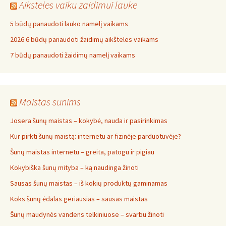
Aiksteles vaiku zaidimui lauke
5 būdų panaudoti lauko namelį vaikams
2026 6 būdų panaudoti žaidimų aikšteles vaikams
7 būdų panaudoti žaidimų namelį vaikams
Maistas sunims
Josera šunų maistas – kokybė, nauda ir pasirinkimas
Kur pirkti šunų maistą: internetu ar fizinėje parduotuvėje?
Šunų maistas internetu – greita, patogu ir pigiau
Kokybiška šunų mityba – ką naudinga žinoti
Sausas šunų maistas – iš kokių produktų gaminamas
Koks šunų ėdalas geriausias – sausas maistas
Šunų maudynės vandens telkiniuose – svarbu žinoti