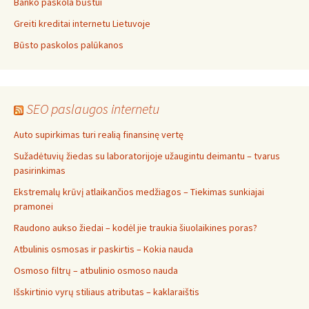
Banko paskola būstui
Greiti kreditai internetu Lietuvoje
Būsto paskolos palūkanos
SEO paslaugos internetu
Auto supirkimas turi realią finansinę vertę
Sužadėtuvių žiedas su laboratorijoje užaugintu deimantu – tvarus
pasirinkimas
Ekstremalų krūvį atlaikančios medžiagos – Tiekimas sunkiajai
pramonei
Raudono aukso žiedai – kodėl jie traukia šiuolaikines poras?
Atbulinis osmosas ir paskirtis – Kokia nauda
Osmoso filtrų – atbulinio osmoso nauda
Išskirtinio vyrų stiliaus atributas – kaklaraištis