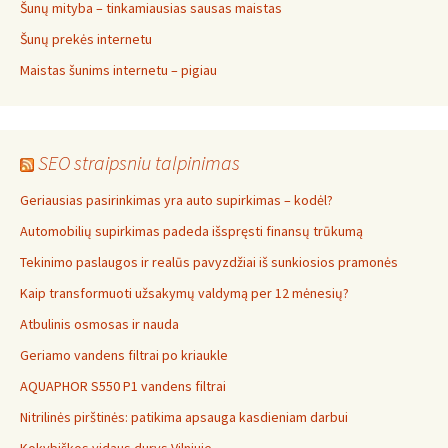
Šunų mityba – tinkamiausias sausas maistas
Šunų prekės internetu
Maistas šunims internetu – pigiau
SEO straipsniu talpinimas
Geriausias pasirinkimas yra auto supirkimas – kodėl?
Automobilių supirkimas padeda išspręsti finansų trūkumą
Tekinimo paslaugos ir realūs pavyzdžiai iš sunkiosios pramonės
Kaip transformuoti užsakymų valdymą per 12 mėnesių?
Atbulinis osmosas ir nauda
Geriamo vandens filtrai po kriaukle
AQUAPHOR S550 P1 vandens filtrai
Nitrilinės pirštinės: patikima apsauga kasdieniam darbui