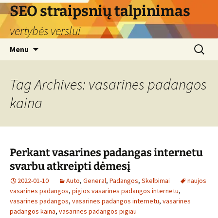
Skip
SEO straipsnių talpinimas
to
vertybės verslui
content
Search
Menu
for:
Tag Archives: vasarines padangos
kaina
Perkant vasarines padangas internetu
svarbu atkreipti dėmesį
2022-01-10
Auto
,
General
,
Padangos
,
Skelbimai
naujos
vasarines padangos
,
pigios vasarines padangos internetu
,
vasarines padangos
,
vasarines padangos internetu
,
vasarines
padangos kaina
,
vasarines padangos pigiau