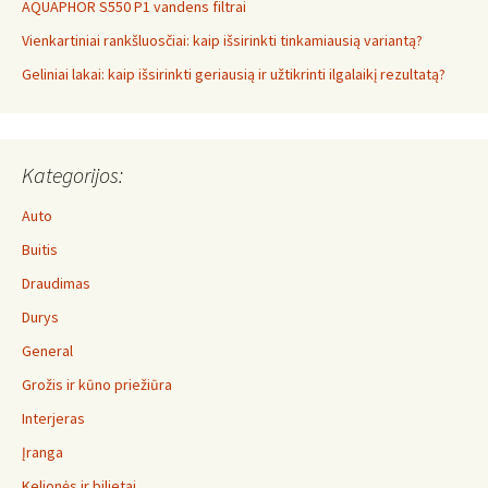
AQUAPHOR S550 P1 vandens filtrai
Vienkartiniai rankšluosčiai: kaip išsirinkti tinkamiausią variantą?
Geliniai lakai: kaip išsirinkti geriausią ir užtikrinti ilgalaikį rezultatą?
Kategorijos:
Auto
Buitis
Draudimas
Durys
General
Grožis ir kūno priežiūra
Interjeras
Įranga
Kelionės ir bilietai