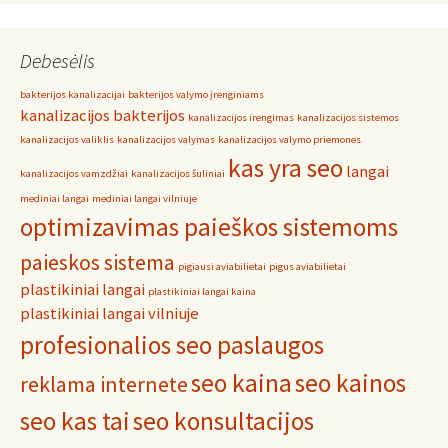
Debesėlis
bakterijos kanalizacijai
bakterijos valymo įrenginiams
kanalizacijos bakterijos
kanalizacijos irengimas
kanalizacijos sistemos
kanalizacijos valiklis
kanalizacijos valymas
kanalizacijos valymo priemones
kas yra seo
langai
kanalizacijos vamzdžiai
kanalizacijos šuliniai
mediniai langai
mediniai langai vilniuje
optimizavimas paieškos sistemoms
paieskos sistema
pigiausi aviabilietai
pigus aviabilietai
plastikiniai langai
plastikiniai langai kaina
plastikiniai langai vilniuje
profesionalios seo paslaugos
seo kaina
seo kainos
reklama internete
seo kas tai
seo konsultacijos