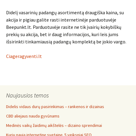
Didelį vasarinių padangų asortimentą draugiška kaina, su
akcija ir pigiau galite rasti internetinėje parduotuvėje
Beepunkt.lt. Parduotuvėje rasite ne tik įvairių kokybiškų
prekių su akcija, bet ir daug informacijos, kuri leis jums
išsirinkti tinkamiausią padangų komplektą be jokio vargo.
Ciageragyventi.lt
Naujausios temos
Didelis vidaus durų pasirinkimas – rankenos ir dizainas
CBD aliejaus nauda gyvūnams
Medinės vaikų žaidimų aikštelės – dizaino sprendimai
Kuriu naują internetinę svetainę. 5 veiksniai SEO