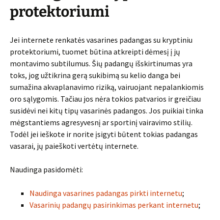
protektoriumi
Jei internete renkatės vasarines padangas su kryptiniu
protektoriumi, tuomet būtina atkreipti dėmesį į jų
montavimo subtilumus. Šių padangų išskirtinumas yra
toks, jog užtikrina gerą sukibimą su kelio danga bei
sumažina akvaplanavimo riziką, vairuojant nepalankiomis
oro sąlygomis. Tačiau jos nėra tokios patvarios ir greičiau
susidėvi nei kitų tipų vasarinės padangos. Jos puikiai tinka
mėgstantiems agresyvesnį ar sportinį vairavimo stilių.
Todėl jei ieškote ir norite įsigyti būtent tokias padangas
vasarai, jų paieškoti vertėtų internete.
Naudinga pasidomėti:
Naudinga vasarines padangas pirkti internetu
;
Vasarinių padangų pasirinkimas perkant internetu
;