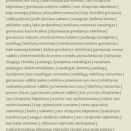
priemonė nuo vorų
|
lauko kubilai pardavimui
|
seo straipsniu
talpinimas
|
geriausias pelėsio valiklis
|
seo straipsniu talpinimas
|
kaip isvengti pelesio atsiradimo namuose
|
kaip išsirinkti geriausią
valiklį pelėsiui
|
puiki dovana vaikams
|
smagiam žaidimui kieme
|
aikštelės vaikų laiko praleidimui
|
telefonų remontas naudingas
|
geriausias kaciu kraikas
|
dazniausiai gendantys telefonai
|
geriausias maistas sterilizuotoms katėms
|
padangų žymėjimas
|
mobiliųjų telefonų remontas
|
sterilizuotoms katėms geriausias
|
kiek kainuoja kubilai
|
dažnai gendantys telefonai
|
geriausias vonios
valiklis
|
elektromobiliu ikrovimo stoteliu pletra lietuvoje
|
lietuvoje
daugeja stoteliu
|
padangų žymėjimas reikalingas
|
vasarinės
padangos elektromobiliams
|
naudingas žieminių padangų
žymėjimas
|
kuo naudingas remontas
|
mobiliųjų telefonų remontas
|
geriausias valiklis peliui
|
efektyvi priemone nuo voru
|
efektyviai
veikiantis pelėsio valiklis
|
priemonė nuo vorų
|
telefonų remontas
|
josera classic
|
geriausias pelesio valiklis
|
kas yra seo straipsniai
|
seo straipsniu talpinimas
|
isorinis seo optimizavimas
|
vidinis seo
optimizavimas
|
kaip optimizuoti svetaine
|
namu apyvokos
reikmenys
|
buitis
|
vaikams
|
seo straipsniu talpinimas
|
bakterijos
kanalizacijai
|
saugus zaidimas vaikams
|
seo straipsniu talpinimas
|
nuo kada ziemines
|
siltnamiai stipruolis atsiliepimai
|
polikarbonatiniai šiltnamiai stipruolis
|
kodel atsiranda pelesis
|