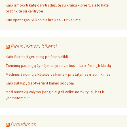
Kaip išmokyti katę daryti į dėžutę su kraiku – prie tualeto katę
pratinkite su kantrybe
Kuo ypatingas Silikoninis kraikas – Privalumai
Pigus lektuvu bilietai
Kaip išsirinkti geriausią pelėsio valiklį
Žieminių padangų žymėjimas yra svarbus – kaip išvengti klaidų
Medinės žaidimų aikštelės vaikams – pristatymas ir surinkimas
Kaip sutaupyti aptveriant kaimo sodybą?
Maži nuotekų valymo įrenginiai gali veikti ne tik tyliai, bet ir
„nematomai‘‘?
Draudimas