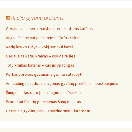
Akcija gyvunu prekems
Geriausias Josera maistas sterilizuotoms katėms
Augalinė alternatyva katėms – Tofu kraikas
Kačių kraiko rūšys – kokį parinkti katei
Geriausias kačių kraikas – kokios rūšies
Tofu kraikas katėms – kuo jis ypatingas
Perkant prekes gyvūnams galima sutaupyti
Ar naudinga naudotis akcijomis gyvūnų prekėmis – pastebėjimai
Šunų maistas daro įtaką augintinio išvaizdai
Produktai iš kurių gaminamas šunų maistas
Geriausia gyvūnų prekių parduotuvė – internetu