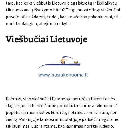
taip, bet koks viešbutis Lietuvoje egzistuotų ir išsilaikytų
tik nuoskaudų išsakymo būdu? Taigi, nuostolingi viešbučiai
privalo būti uždaryti, todėl, kad jie uždirba pakankamai, tik
nori dar daugiau, abejonių nekyla.
Viešbučiai Lietuvoje
Paėmus, vien viešbučiai Palangoje neturėtų turėti teisės
skųstis, nes klientų šiame populiariausiame ar viename iš
populiarių mūsų šalies kurortų, netrūksta nei vasarą, nei
žiemą. Palangoje lankosi ar nuolat joje pailsėti mėgsta ne
tik jaunimas. Suprantama, kad jaunimas nori tik judesio,