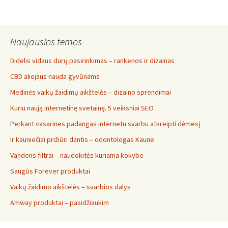
Naujausios temos
Didelis vidaus durų pasirinkimas – rankenos ir dizainas
CBD aliejaus nauda gyvūnams
Medinės vaikų žaidimų aikštelės – dizaino sprendimai
Kuriu naują internetinę svetainę. 5 veiksniai SEO
Perkant vasarines padangas internetu svarbu atkreipti dėmesį
Ir kauniečiai prižiūri dantis – odontologas Kaune
Vandens filtrai – naudokitės kuriama kokybe
Saugūs Forever produktai
Vaikų žaidimo aikštelės – svarbios dalys
Amway produktai – pasidžiaukim