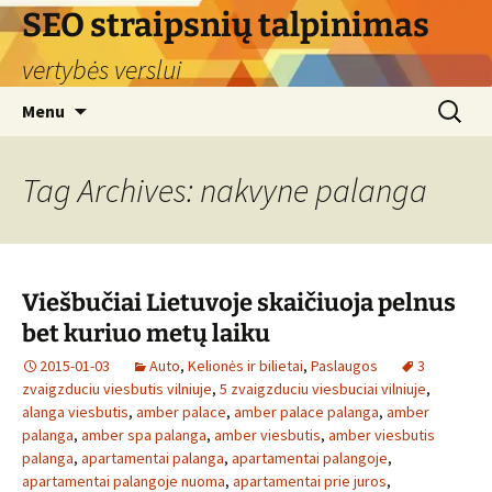
Skip
SEO straipsnių talpinimas
to
vertybės verslui
content
Search
Menu
for:
Tag Archives: nakvyne palanga
Viešbučiai Lietuvoje skaičiuoja pelnus
bet kuriuo metų laiku
2015-01-03
Auto
,
Kelionės ir bilietai
,
Paslaugos
3
zvaigzduciu viesbutis vilniuje
,
5 zvaigzduciu viesbuciai vilniuje
,
alanga viesbutis
,
amber palace
,
amber palace palanga
,
amber
palanga
,
amber spa palanga
,
amber viesbutis
,
amber viesbutis
palanga
,
apartamentai palanga
,
apartamentai palangoje
,
apartamentai palangoje nuoma
,
apartamentai prie juros
,