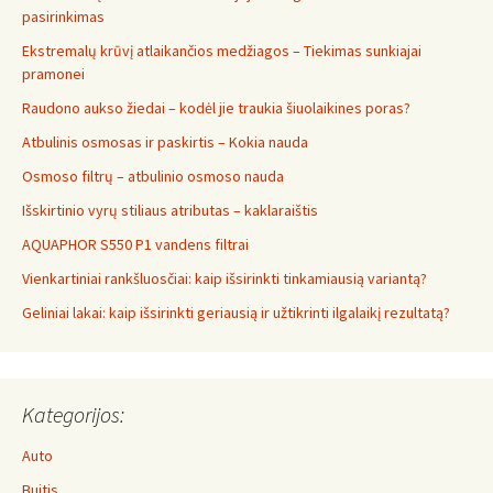
pasirinkimas
Ekstremalų krūvį atlaikančios medžiagos – Tiekimas sunkiajai
pramonei
Raudono aukso žiedai – kodėl jie traukia šiuolaikines poras?
Atbulinis osmosas ir paskirtis – Kokia nauda
Osmoso filtrų – atbulinio osmoso nauda
Išskirtinio vyrų stiliaus atributas – kaklaraištis
AQUAPHOR S550 P1 vandens filtrai
Vienkartiniai rankšluosčiai: kaip išsirinkti tinkamiausią variantą?
Geliniai lakai: kaip išsirinkti geriausią ir užtikrinti ilgalaikį rezultatą?
Kategorijos:
Auto
Buitis