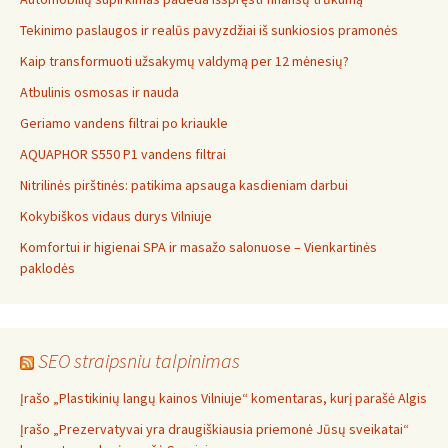
Tekinimo paslaugos ir realūs pavyzdžiai iš sunkiosios pramonės
Kaip transformuoti užsakymų valdymą per 12 mėnesių?
Atbulinis osmosas ir nauda
Geriamo vandens filtrai po kriaukle
AQUAPHOR S550 P1 vandens filtrai
Nitrilinės pirštinės: patikima apsauga kasdieniam darbui
Kokybiškos vidaus durys Vilniuje
Komfortui ir higienai SPA ir masažo salonuose – Vienkartinės
paklodės
SEO straipsniu talpinimas
Įrašo „Plastikinių langų kainos Vilniuje“ komentaras, kurį parašė Algis
Įrašo „Prezervatyvai yra draugiškiausia priemonė Jūsų sveikatai“