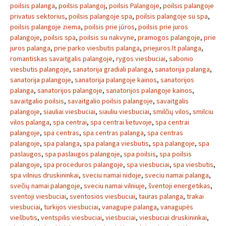
poilsis palanga
,
poilsis palangoj
,
poilsis Palangoje
,
poilsis palangoje
privatus sektorius
,
poilsis palangoje spa
,
poilsis palangoje su spa
,
poilsis palangoje ziema
,
poilsis prie jūros
,
poilsis prie juros
palangoje
,
poilsis spa
,
poilsis su nakvyne
,
pramogos palangoje
,
prie
juros palanga
,
prie parko viesbutis palanga
,
priejuros.lt palanga
,
romantiskas savaitgalis palangoje
,
rygos viesbuciai
,
sabonio
viesbutis palangoje
,
sanatorija gradiali palanga
,
sanatorija palanga
,
sanatorija palangoje
,
sanatorija palangoje kainos
,
sanatorijos
palanga
,
sanatorijos palangoje
,
sanatorijos palangoje kainos
,
savaitgalio poilsis
,
savaitgalio poilsis palangoje
,
savaitgalis
palangoje
,
siauliai viesbuciai
,
siauliu viesbuciai
,
smilčių vilos
,
smilciu
vilos palanga
,
spa centrai
,
spa centrai lietuvoje
,
spa centrai
palangoje
,
spa centras
,
spa centras palanga
,
spa centras
palangoje
,
spa palanga
,
spa palanga viesbutis
,
spa palangoje
,
spa
paslaugos
,
spa paslaugos palangoje
,
spa poilsis
,
spa poilsis
palangoje
,
spa proceduros palangoje
,
spa viesbuciai
,
spa viesbutis
,
spa vilnius druskininkai
,
sveciu namai nidoje
,
sveciu namai palanga
,
svečių namai palangoje
,
sveciu namai vilniuje
,
šventoji energetikas
,
sventoji viesbuciai
,
sventosios viesbuciai
,
tauras palanga
,
trakai
viesbuciai
,
turkijos viesbuciai
,
vanagupe palanga
,
vanagupės
viešbutis
,
ventspilis viesbuciai
,
viesbuciai
,
viesbuciai druskininkai
,