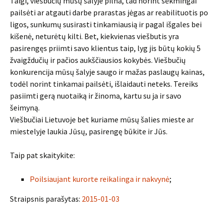
Taigi, viešbučių mūsų šalyje pilna, tad norint sėkmingai
pailsėti ar atgauti darbe prarastas jėgas ar reabilituotis po
ligos, sunkumų susirasti tinkamiausią ir pagal išgales bei
kišenė, neturėtų kilti. Bet, kiekvienas viešbutis yra
pasirengęs priimti savo klientus taip, lyg jis būtų kokių 5
žvaigždučių ir pačios aukščiausios kokybės. Viešbučių
konkurencija mūsų šalyje saugo ir mažas paslaugų kainas,
todėl norint tinkamai pailsėti, išlaidauti neteks. Tereiks
pasiimti gerą nuotaiką ir žinoma, kartu su ja ir savo
šeimyną.
Viešbučiai Lietuvoje bet kuriame mūsų šalies mieste ar
miestelyje laukia Jūsų, pasirengę būkite ir Jūs.
Taip pat skaitykite:
Poilsiaujant kurorte reikalinga ir nakvynė
;
Straipsnis parašytas:
2015-01-03