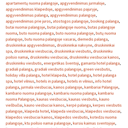
apartamentų nuoma palangoje
,
apgyvendinimas jurmaloje
,
apgyvendinimas klaipedoje
,
apgyvendinimas pajuryje
,
apgyvendinimas palanga
,
apgyvendinimas palangoje
,
apgyvendinimas prie juros
,
atostogos palangoje
,
booking palanga
,
butai nuomai palangoje
,
butai palangoje nuoma
,
butas palangoje
nuoma
,
buto nuoma palanga
,
buto nuoma palangoje
,
butų nuoma
palangoje
,
butu nuoma palangoje vasarai
,
diemedis palanga
,
druskininkai apgyvendinimas
,
druskininkai nakvyne
,
druskininkai
spa
,
druskininkai viesbuciai
,
druskininkai viesbutis
,
druskininku
poilsio namai
,
druskininku viesbuciai
,
druskininku viesbuciai kainos
,
druskininku viesbutis
,
energetikas šventoji
,
gamanta hotel palanga
,
gradiali palanga
,
gradiali viesbutis palangoje
,
green viesbutis
,
holiday villa palanga
,
hotel klaipeda
,
hotel palanga
,
hotel palanga
spa
,
hotel vilnius
,
hotels in palanga
,
hotels in vilnius
,
info hotel
palanga
,
jurmala viesbuciai
,
kainos palangoje
,
kambariai Palangoje
,
kambario nuoma palangoje
,
kambariu nuoma palanga
,
kambariu
nuoma Palangoje
,
kaunas viesbuciai
,
kaunas viesbutis
,
kauno
viešbučiai
,
kauno viesbuciai kainos
,
kerpė palanga
,
kerpes viesbutis
palangoje
,
klaipeda hotel
,
klaipeda viesbuciai
,
klaipedos viesbuciai
,
klaipedos viesbuciai kainos
,
klaipedos viesbutis
,
kotedzu nuoma
palangoje
,
ktu poilsio namai palangoje
,
kursiu kaimas sventojoje
,