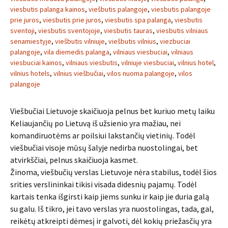
viesbutis palanga kainos
,
viešbutis palangoje
,
viesbutis palangoje
prie juros
,
viesbutis prie juros
,
viesbutis spa palanga
,
viesbutis
sventoji
,
viesbutis sventojoje
,
viesbutis tauras
,
viesbutis vilniaus
senamiestyje
,
viešbutis vilniuje
,
viešbutis vilnius
,
viezbuciai
palangoje
,
vila diemedis palanga
,
vilniaus viesbuciai
,
vilniaus
viesbuciai kainos
,
vilniaus viesbutis
,
vilniuje viesbuciai
,
vilnius hotel
,
vilnius hotels
,
vilnius viešbučiai
,
vilos nuoma palangoje
,
vilos
palangoje
Viešbučiai Lietuvoje skaičiuoja pelnus bet kuriuo metų laiku
Keliaujančių po Lietuvą iš užsienio yra mažiau, nei
komandiruotėms ar poilsiui lakstančių vietinių. Todėl
viešbučiai visoje mūsų šalyje nedirba nuostolingai, bet
atvirkščiai, pelnus skaičiuoja kasmet.
Žinoma, viešbučių verslas Lietuvoje nėra stabilus, todėl šios
srities verslininkai tikisi visada didesnių pajamų. Todėl
kartais tenka išgirsti kaip jiems sunku ir kaip jie duria galą
su galu. Iš tikro, jei tavo verslas yra nuostolingas, tada, gal,
reikėtų atkreipti dėmesį ir galvoti, dėl kokių priežasčių yra