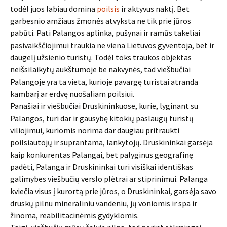
todėl juos labiau domina
poilsis
ir aktyvus naktį. Bet
garbesnio amžiaus žmonės atvyksta ne tik prie jūros
pabūti. Pati Palangos aplinka, pušynai ir ramūs takeliai
pasivaikščiojimui traukia ne viena Lietuvos gyventoja, bet ir
daugelį užsienio turistų. Todėl toks traukos objektas
neišsilaikytų aukštumoje be nakvynės, tad viešbučiai
Palangoje yra ta vieta, kurioje pavargę turistai atranda
kambarį ar erdvę nuošaliam poilsiui.
Panašiai ir viešbučiai Druskininkuose, kurie, lyginant su
Palangos, turi dar ir gausybę kitokių paslaugų turistų
viliojimui, kuriomis norima dar daugiau pritraukti
poilsiautojų ir suprantama, lankytojų. Druskininkai garsėja
kaip konkurentas Palangai, bet palyginus geografinę
padėti, Palanga ir Druskininkai turi visiškai identiškas
galimybes viešbučių verslo plėtrai ar stiprinimui. Palanga
kviečia visus į kurortą prie jūros, o Druskininkai, garsėja savo
druskų pilnu mineraliniu vandeniu, jų voniomis ir spa ir
žinoma, reabilitacinėmis gydyklomis.