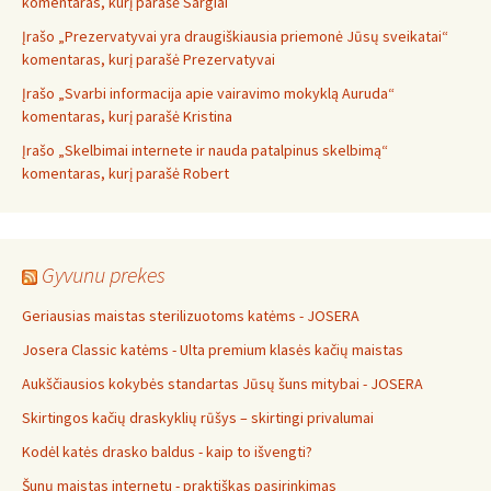
komentaras, kurį parašė Sargiai
Įrašo „Prezervatyvai yra draugiškiausia priemonė Jūsų sveikatai“
komentaras, kurį parašė Prezervatyvai
Įrašo „Svarbi informacija apie vairavimo mokyklą Auruda“
komentaras, kurį parašė Kristina
Įrašo „Skelbimai internete ir nauda patalpinus skelbimą“
komentaras, kurį parašė Robert
Gyvunu prekes
Geriausias maistas sterilizuotoms katėms - JOSERA
Josera Classic katėms - Ulta premium klasės kačių maistas
Aukščiausios kokybės standartas Jūsų šuns mitybai - JOSERA
Skirtingos kačių draskyklių rūšys – skirtingi privalumai
Kodėl katės drasko baldus - kaip to išvengti?
Šunų maistas internetu - praktiškas pasirinkimas