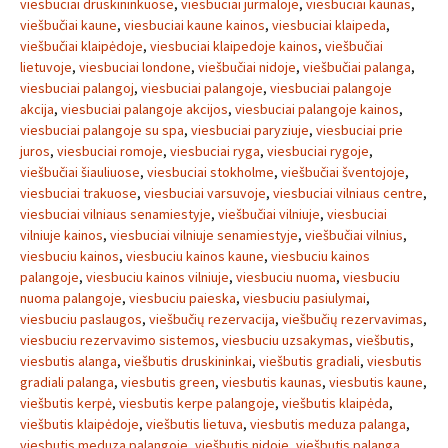
viesbuciai druskininkuose
,
viesbuciai jurmaloje
,
viesbuciai kaunas
,
viešbučiai kaune
,
viesbuciai kaune kainos
,
viesbuciai klaipeda
,
viešbučiai klaipėdoje
,
viesbuciai klaipedoje kainos
,
viešbučiai
lietuvoje
,
viesbuciai londone
,
viešbučiai nidoje
,
viešbučiai palanga
,
viesbuciai palangoj
,
viesbuciai palangoje
,
viesbuciai palangoje
akcija
,
viesbuciai palangoje akcijos
,
viesbuciai palangoje kainos
,
viesbuciai palangoje su spa
,
viesbuciai paryziuje
,
viesbuciai prie
juros
,
viesbuciai romoje
,
viesbuciai ryga
,
viesbuciai rygoje
,
viešbučiai šiauliuose
,
viesbuciai stokholme
,
viešbučiai šventojoje
,
viesbuciai trakuose
,
viesbuciai varsuvoje
,
viesbuciai vilniaus centre
,
viesbuciai vilniaus senamiestyje
,
viešbučiai vilniuje
,
viesbuciai
vilniuje kainos
,
viesbuciai vilniuje senamiestyje
,
viešbučiai vilnius
,
viesbuciu kainos
,
viesbuciu kainos kaune
,
viesbuciu kainos
palangoje
,
viesbuciu kainos vilniuje
,
viesbuciu nuoma
,
viesbuciu
nuoma palangoje
,
viesbuciu paieska
,
viesbuciu pasiulymai
,
viesbuciu paslaugos
,
viešbučių rezervacija
,
viešbučių rezervavimas
,
viesbuciu rezervavimo sistemos
,
viesbuciu uzsakymas
,
viešbutis
,
viesbutis alanga
,
viešbutis druskininkai
,
viešbutis gradiali
,
viesbutis
gradiali palanga
,
viesbutis green
,
viesbutis kaunas
,
viesbutis kaune
,
viešbutis kerpė
,
viesbutis kerpe palangoje
,
viešbutis klaipėda
,
viešbutis klaipėdoje
,
viešbutis lietuva
,
viesbutis meduza palanga
,
viesbutis meduza palangoje
,
viešbutis nidoje
,
viešbutis palanga
,