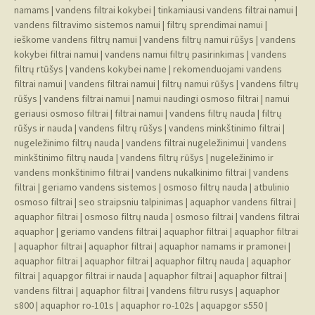
namams
|
vandens filtrai kokybei
|
tinkamiausi vandens filtrai namui
|
vandens filtravimo sistemos namui
|
filtrų sprendimai namui
|
ieškome vandens filtrų namui
|
vandens filtrų namui rūšys
|
vandens
kokybei filtrai namui
|
vandens namui filtrų pasirinkimas
|
vandens
filtrų rtūšys
|
vandens kokybei name
|
rekomenduojami vandens
filtrai namui
|
vandens filtrai namui
|
filtrų namui rūšys
|
vandens filtrų
rūšys
|
vandens filtrai namui
|
namui naudingi osmoso filtrai
|
namui
geriausi osmoso filtrai
|
filtrai namui
|
vandens filtrų nauda
|
filtrų
rūšys ir nauda
|
vandens filtrų rūšys
|
vandens minkštinimo filtrai
|
nugeležinimo filtrų nauda
|
vandens filtrai nugeležinimui
|
vandens
minkštinimo filtrų nauda
|
vandens filtrų rūšys
|
nugeležinimo ir
vandens monkštinimo filtrai
|
vandens nukalkinimo filtrai
|
vandens
filtrai
|
geriamo vandens sistemos
|
osmoso filtrų nauda
|
atbulinio
osmoso filtrai
|
seo straipsniu talpinimas
|
aquaphor vandens filtrai
|
aquaphor filtrai
|
osmoso filtrų nauda
|
osmoso filtrai
|
vandens filtrai
aquaphor
|
geriamo vandens filtrai
|
aquaphor filtrai
|
aquaphor filtrai
|
aquaphor filtrai
|
aquaphor filtrai
|
aquaphor namams ir pramonei
|
aquaphor filtrai
|
aquaphor filtrai
|
aquaphor filtrų nauda
|
aquaphor
filtrai
|
aquapgor filtrai ir nauda
|
aquaphor filtrai
|
aquaphor filtrai
|
vandens filtrai
|
aquaphor filtrai
|
vandens filtru rusys
|
aquaphor
s800
|
aquaphor ro-101s
|
aquaphor ro-102s
|
aquapgor s550
|