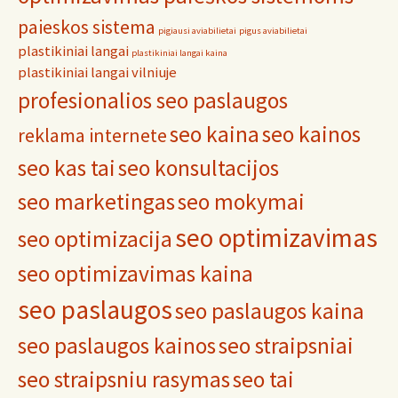
paieskos sistema
pigiausi aviabilietai
pigus aviabilietai
plastikiniai langai
plastikiniai langai kaina
plastikiniai langai vilniuje
profesionalios seo paslaugos
seo kaina
seo kainos
reklama internete
seo kas tai
seo konsultacijos
seo marketingas
seo mokymai
seo optimizavimas
seo optimizacija
seo optimizavimas kaina
seo paslaugos
seo paslaugos kaina
seo paslaugos kainos
seo straipsniai
seo straipsniu rasymas
seo tai