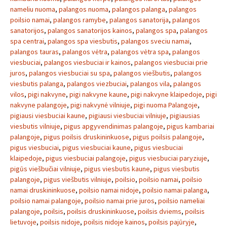
nameliu nuoma
,
palangos nuoma
,
palangos palanga
,
palangos
poilsio namai
,
palangos ramybe
,
palangos sanatorija
,
palangos
sanatorijos
,
palangos sanatorijos kainos
,
palangos spa
,
palangos
spa centrai
,
palangos spa viesbutis
,
palangos sveciu namai
,
palangos tauras
,
palangos vėtra
,
palangos vėtra spa
,
palangos
viesbuciai
,
palangos viesbuciai ir kainos
,
palangos viesbuciai prie
juros
,
palangos viesbuciai su spa
,
palangos viešbutis
,
palangos
viesbutis palanga
,
palangos viezbuciai
,
palangos vila
,
palangos
vilos
,
pigi nakvyne
,
pigi nakvyne kaune
,
pigi nakvyne klaipedoje
,
pigi
nakvyne palangoje
,
pigi nakvynė vilniuje
,
pigi nuoma Palangoje
,
pigiausi viesbuciai kaune
,
pigiausi viesbuciai vilniuje
,
pigiausias
viesbutis vilniuje
,
pigus apgyvendinimas palangoje
,
pigus kambariai
palangoje
,
pigus poilsis druskininkuose
,
pigus poilsis palangoje
,
pigus viesbuciai
,
pigus viesbuciai kaune
,
pigus viesbuciai
klaipedoje
,
pigus viesbuciai palangoje
,
pigus viesbuciai paryziuje
,
pigūs viešbučiai vilniuje
,
pigus viesbutis kaune
,
pigus viesbutis
palangoje
,
pigus viešbutis vilniuje
,
poilsio
,
poilsio namai
,
poilsio
namai druskininkuose
,
poilsio namai nidoje
,
poilsio namai palanga
,
poilsio namai palangoje
,
poilsio namai prie juros
,
poilsio nameliai
palangoje
,
poilsis
,
poilsis druskininkuose
,
poilsis dviems
,
poilsis
lietuvoje
,
poilsis nidoje
,
poilsis nidoje kainos
,
poilsis pajūryje
,