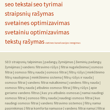
seo tekstai
seo tyrimai
straipsnių rašymas
svetaines optimizavimas
svetainiu optimizavimas
tekstų rašymas
vietines kanalizacijos irengimas
SEO straipsnių talpinimas
|
padangų žymėjimas
|
žieminių padangų
žymėjimas
|
vandens filtravimo rūšys
|
filtrai nugeležinimui
|
osmoso
filtrai
|
osmoso filtrų nauda
|
osmoso filtrai
|
filtrų rūšys
|
minkštinimo
filtrų naudojimas
|
minkštinimo sistema
|
filtrų rūšys ir nauda
|
osmoso filtrai
|
vandens filtrai nukalkinimui
|
vandens filtrų nauda
|
osmoso filtrų nauda
|
atbulinio osmoso filtrai
|
filtrų rūšys
|
apie
geriamo vandens filtrus
|
kas yra atbulinis osmosas
|
namui naudingi
osmoso filtrai
|
osmoso filtrų nauda
|
naudingi osmoso filtrai
|
kuo
naudingi osmoso filtrai
|
vandens filtravimo sistemos
|
filtrų namui
pasirinkimas
|
filtrai komfortui namuose
|
vandens filtrai namui
|
filtrai