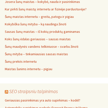
Josera šunų maistas – kokybė, nauda ir pasirinkimas
Kur pirkti šunų maistą: internetu ar fizinėje parduotuvėje?
Šunų maistas internetu – greita, patogu ir pigiau
Kokybiška šunų mityba – ką naudinga žinoti
Sausas šunų maistas – iš kokių produktų gaminamas
Koks šunų ėdalas geriausias – sausas maistas
Šunų maudynės vandens telkiniuose – svarbu žinoti
Šunų mityba – tinkamiausias sausas maistas
Šunų prekės internetu
Maistas šunims internetu – pigiau
SEO straipsniu talpinimas
Geriausias pasirinkimas yra auto supirkimas – kodėl?
Automobilių supirkimas padeda išspręsti finansų trūkumą