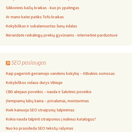
Silikoninis kačių kraikas - kuo jis ypatingas
Ar mano katei patiks Tofu kraikas
Kokybiškas ir subalansuotas šunų ėdalas
Nerandate reikalingų prekių gyvūnams - internetinė parduotuvė
SEO paslaugos
Kaip pagerinti geriamojo vandens kokybę – Atbulinis osmosas
Kokybiškos vidaus durys Vilniuje
CBD aliejaus poveikis – nauda ir šalutinis poveikis
Įtempiamų lubų kaina – privalumai, montavimas
Kiek kainuoja SEO straipsnių talpinimas
Kokia nauda talpinti straipsnius į nulinius katalogus?
Nuo ko prasideda SEO tekstų rašymas