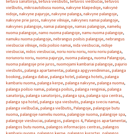
lietuva sanatorija
,
lietuva viesbutis
,
lietuvos viešbučiai
,
lietuvos
viešbutis
,
mikroautobusu nuoma
,
nakvyne klaipedoje
,
nakvynė
nidoje
,
nakvyne pajuryje
,
nakvyne palanga
,
nakvyne palangoje
,
nakvyne prie juros
,
nakvyne vilniuje
,
nakvynes namai palangoje
,
nakvynes palangoje
,
namai palangoje
,
namas palangoje
,
namelių
nuoma palangoje
,
namo nuoma palangoje
,
namu nuoma palangoje
,
namuku nuoma palangoje
,
nebrangus poilsis palangoje
,
nebrangus
viesbuciai vilniuje
,
nida poilsio namai
,
nida viesbuciai
,
nidoje
viesbuciai
,
nidos viesbuciai
,
noriu noriu noriu
,
noriu noriu palanga
,
noriunoriu noriu
,
nuoma pajuryje
,
nuoma palanga
,
nuoma Palangoje
,
nuoma palangoje prie juros
,
nuomojami kambariai palangoje
,
pajurio
viesbutis
,
palanga apartamentai
,
palanga apgyvendinimas
,
palanga
booking
,
palanga dabar
,
palanga hotel
,
palanga hotels
,
palanga
kambariu nuoma
,
palanga kerpe
,
palanga nakvyne
,
palanga nuoma
,
palanga poilsio namai
,
palanga poilsis
,
palanga renginiai
,
palanga
sanatorija
,
palanga sanatorijos
,
palanga spa
,
palanga spa centras
,
palanga spa hotel
,
palanga spa viesbutis
,
palanga sveciu namai
,
palanga viešbučiai
,
palanga viešbutis
,
Palangoje
,
palangoje butu
nuoma
,
palangoje nameliu nuoma
,
palangoje nuoma
,
palangoje spa
,
palangoje viesbuciai
,
palangos
,
palangos 4
,
Palangos apartamentai
,
palangos butu nuoma
,
palangos informacijos centras
,
palangos
kambariu nuoma
,
palangos kerpe
,
palangos kurortas
,
palangos