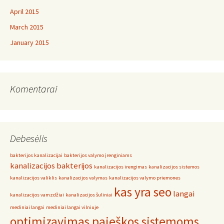
April 2015
March 2015
January 2015
Komentarai
Debesėlis
bakterijos kanalizacijai
bakterijos valymo įrenginiams
kanalizacijos bakterijos
kanalizacijos irengimas
kanalizacijos sistemos
kanalizacijos valiklis
kanalizacijos valymas
kanalizacijos valymo priemones
kas yra seo
langai
kanalizacijos vamzdžiai
kanalizacijos šuliniai
mediniai langai
mediniai langai vilniuje
optimizavimas paieškos sistemoms