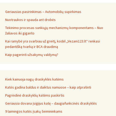
Geriausias pasirinkimas – Automobilių supirkimas
Nuotraukos ir spauda ant drobės
Tekinimo procesas sunkiųjų mechanizmų komponentams – Nuo
žaliavos iki giganto
Kai ramybė yra svarbiau už greitį, kodėl „Vezam123.lt“ renkasi
pedantišką tvarką ir BCA draudimą
Kaip pagerinti užsakymų valdymą?
Kiek kainuoja nagų draskyklės katėms
Katės gadina baldus ir daiktus namuose – kaip atpratinti
Pagrindinė draskyklių katėms paskirtis
Geriausia dovana įsigijus katę – daugiafunkcinės draskyklės
9 laimingos katės įsakų šeimininkams