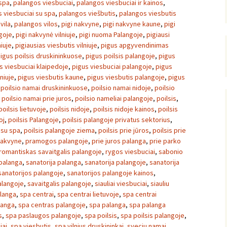
spa
,
palangos viesbuciai
,
palangos viesbuciai ir kainos
,
 viesbuciai su spa
,
palangos viešbutis
,
palangos viesbutis
vila
,
palangos vilos
,
pigi nakvyne
,
pigi nakvyne kaune
,
pigi
goje
,
pigi nakvynė vilniuje
,
pigi nuoma Palangoje
,
pigiausi
niuje
,
pigiausias viesbutis vilniuje
,
pigus apgyvendinimas
igus poilsis druskininkuose
,
pigus poilsis palangoje
,
pigus
s viesbuciai klaipedoje
,
pigus viesbuciai palangoje
,
pigus
lniuje
,
pigus viesbutis kaune
,
pigus viesbutis palangoje
,
pigus
,
poilsio namai druskininkuose
,
poilsio namai nidoje
,
poilsio
,
poilsio namai prie juros
,
poilsio nameliai palangoje
,
poilsis
,
poilsis lietuvoje
,
poilsis nidoje
,
poilsis nidoje kainos
,
poilsis
oj
,
poilsis Palangoje
,
poilsis palangoje privatus sektorius
,
 su spa
,
poilsis palangoje ziema
,
poilsis prie jūros
,
poilsis prie
 nakvyne
,
pramogos palangoje
,
prie juros palanga
,
prie parko
romantiskas savaitgalis palangoje
,
rygos viesbuciai
,
sabonio
 palanga
,
sanatorija palanga
,
sanatorija palangoje
,
sanatorija
sanatorijos palangoje
,
sanatorijos palangoje kainos
,
palangoje
,
savaitgalis palangoje
,
siauliai viesbuciai
,
siauliu
alanga
,
spa centrai
,
spa centrai lietuvoje
,
spa centrai
langa
,
spa centras palangoje
,
spa palanga
,
spa palanga
s
,
spa paslaugos palangoje
,
spa poilsis
,
spa poilsis palangoje
,
iai
,
spa viesbutis
,
spa vilnius druskininkai
,
sveciu namai