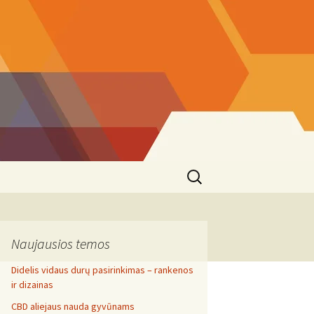
Search
for:
Naujausios temos
Didelis vidaus durų pasirinkimas – rankenos
ir dizainas
CBD aliejaus nauda gyvūnams