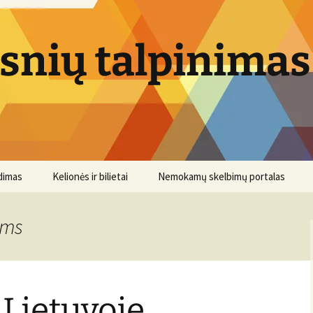
psnių talpinimas
dimas
Kelionės ir bilietai
Nemokamų skelbimų portalas
ems
 Lietuvoje