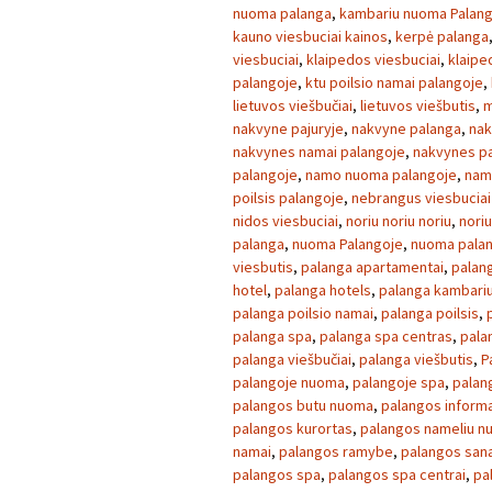
nuoma palanga
,
kambariu nuoma Palan
kauno viesbuciai kainos
,
kerpė palanga
viesbuciai
,
klaipedos viesbuciai
,
klaipe
palangoje
,
ktu poilsio namai palangoje
,
lietuvos viešbučiai
,
lietuvos viešbutis
,
m
nakvyne pajuryje
,
nakvyne palanga
,
nak
nakvynes namai palangoje
,
nakvynes p
palangoje
,
namo nuoma palangoje
,
nam
poilsis palangoje
,
nebrangus viesbuciai 
nidos viesbuciai
,
noriu noriu noriu
,
noriu
palanga
,
nuoma Palangoje
,
nuoma palan
viesbutis
,
palanga apartamentai
,
palan
hotel
,
palanga hotels
,
palanga kambari
palanga poilsio namai
,
palanga poilsis
,
palanga spa
,
palanga spa centras
,
pala
palanga viešbučiai
,
palanga viešbutis
,
P
palangoje nuoma
,
palangoje spa
,
palan
palangos butu nuoma
,
palangos informa
palangos kurortas
,
palangos nameliu 
namai
,
palangos ramybe
,
palangos sana
palangos spa
,
palangos spa centrai
,
pa