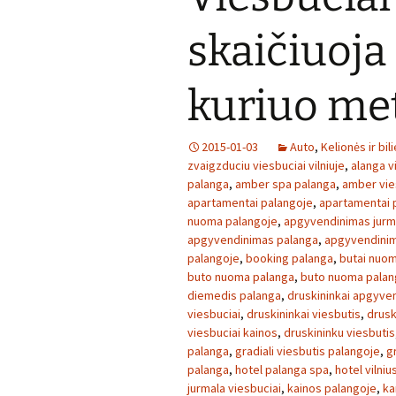
skaičiuoja
kuriuo met
2015-01-03
Auto
,
Kelionės ir bili
zvaigzduciu viesbuciai vilniuje
,
alanga v
palanga
,
amber spa palanga
,
amber vie
apartamentai palangoje
,
apartamentai 
nuoma palangoje
,
apgyvendinimas jurm
apgyvendinimas palanga
,
apgyvendinim
palangoje
,
booking palanga
,
butai nuom
buto nuoma palanga
,
buto nuoma palan
diemedis palanga
,
druskininkai apgyve
viesbuciai
,
druskininkai viesbutis
,
drusk
viesbuciai kainos
,
druskininku viesbutis
palanga
,
gradiali viesbutis palangoje
,
g
palanga
,
hotel palanga spa
,
hotel vilniu
jurmala viesbuciai
,
kainos palangoje
,
ka