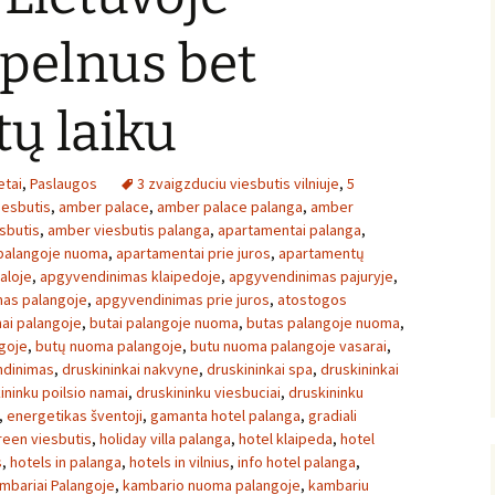
 pelnus bet
ų laiku
etai
,
Paslaugos
3 zvaigzduciu viesbutis vilniuje
,
5
iesbutis
,
amber palace
,
amber palace palanga
,
amber
sbutis
,
amber viesbutis palanga
,
apartamentai palanga
,
palangoje nuoma
,
apartamentai prie juros
,
apartamentų
aloje
,
apgyvendinimas klaipedoje
,
apgyvendinimas pajuryje
,
as palangoje
,
apgyvendinimas prie juros
,
atostogos
ai palangoje
,
butai palangoje nuoma
,
butas palangoje nuoma
,
goje
,
butų nuoma palangoje
,
butu nuoma palangoje vasarai
,
ndinimas
,
druskininkai nakvyne
,
druskininkai spa
,
druskininkai
ininku poilsio namai
,
druskininku viesbuciai
,
druskininku
,
energetikas šventoji
,
gamanta hotel palanga
,
gradiali
reen viesbutis
,
holiday villa palanga
,
hotel klaipeda
,
hotel
s
,
hotels in palanga
,
hotels in vilnius
,
info hotel palanga
,
mbariai Palangoje
,
kambario nuoma palangoje
,
kambariu