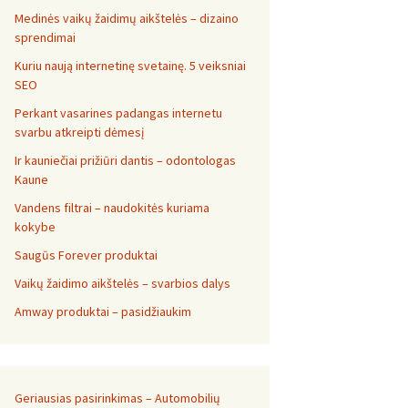
Medinės vaikų žaidimų aikštelės – dizaino
sprendimai
Kuriu naują internetinę svetainę. 5 veiksniai
SEO
Perkant vasarines padangas internetu
svarbu atkreipti dėmesį
Ir kauniečiai prižiūri dantis – odontologas
Kaune
Vandens filtrai – naudokitės kuriama
kokybe
Saugūs Forever produktai
Vaikų žaidimo aikštelės – svarbios dalys
Amway produktai – pasidžiaukim
Geriausias pasirinkimas – Automobilių