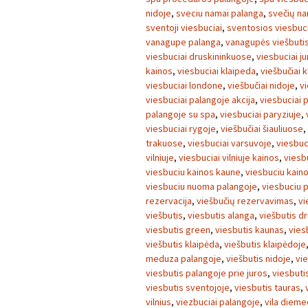
nidoje
,
sveciu namai palanga
,
svečių na
sventoji viesbuciai
,
sventosios viesbuci
vanagupe palanga
,
vanagupės viešbuti
viesbuciai druskininkuose
,
viesbuciai j
kainos
,
viesbuciai klaipeda
,
viešbučiai 
viesbuciai londone
,
viešbučiai nidoje
,
vi
viesbuciai palangoje akcija
,
viesbuciai 
palangoje su spa
,
viesbuciai paryziuje
,
viesbuciai rygoje
,
viešbučiai šiauliuose
,
trakuose
,
viesbuciai varsuvoje
,
viesbuc
vilniuje
,
viesbuciai vilniuje kainos
,
viesb
viesbuciu kainos kaune
,
viesbuciu kain
viesbuciu nuoma palangoje
,
viesbuciu 
rezervacija
,
viešbučių rezervavimas
,
vi
viešbutis
,
viesbutis alanga
,
viešbutis dr
viesbutis green
,
viesbutis kaunas
,
vies
viešbutis klaipėda
,
viešbutis klaipėdoje
meduza palangoje
,
viešbutis nidoje
,
vi
viesbutis palangoje prie juros
,
viesbutis
viesbutis sventojoje
,
viesbutis tauras
,
vilnius
,
viezbuciai palangoje
,
vila dieme