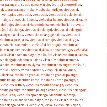
mai palangoje
,
sveciu namai vilniuje
,
šventoji energetikas
,
ai
,
tauras palanga
,
trakai viesbuciai
,
turkijos viesbuciai
,
s
,
ventspilis viesbuciai
,
viesbuciai
,
viesbuciai druskininkai
,
urmaloje
,
viesbuciai kaunas
,
viešbučiai kaune
,
viesbuciai kaune
klaipėdoje
,
viesbuciai klaipedoje kainos
,
viešbučiai lietuvoje
,
ešbučiai palanga
,
viesbuciai palangoj
,
viesbuciai palangoje
,
palangoje akcijos
,
viesbuciai palangoje kainos
,
viesbuciai
viesbuciai prie juros
,
viesbuciai romoje
,
viesbuciai ryga
,
viesbuciai stokholme
,
viešbučiai šventojoje
,
viesbuciai
iai vilniaus centre
,
viesbuciai vilniaus senamiestyje
,
viešbučiai
uciai vilniuje senamiestyje
,
viešbučiai vilnius
,
viesbuciu kainos
,
os palangoje
,
viesbuciu kainos vilniuje
,
viesbuciu nuoma
,
paieska
,
viesbuciu pasiulymai
,
viesbuciu paslaugos
,
viešbučių
esbuciu rezervavimo sistemos
,
viesbuciu uzsakymas
,
uskininkai
,
viešbutis gradiali
,
viesbutis gradiali palanga
,
butis kaune
,
viešbutis kerpė
,
viesbutis kerpe palangoje
,
,
viešbutis lietuva
,
viesbutis meduza palanga
,
viesbutis
ešbutis palanga
,
viesbutis palanga kainos
,
viešbutis palangoje
,
 prie juros
,
viesbutis spa palanga
,
viesbutis sventoji
,
viesbutis vilniaus senamiestyje
,
viešbutis vilniuje
,
viešbutis
dis palanga
,
vilniaus viesbuciai
,
vilniaus viesbuciai kainos
,