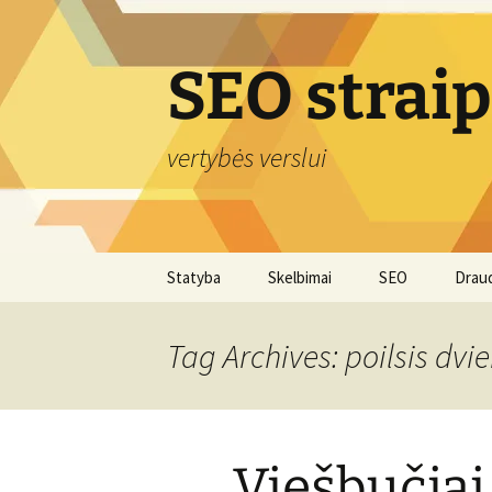
Skip
to
content
SEO strai
vertybės verslui
Statyba
Skelbimai
SEO
Drau
Tag Archives: poilsis dvi
Viešbučiai