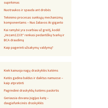
supirkimas
Nuotraukos ir spauda ant drobės
Tekinimo procesas sunkiųjų mechanizmų
komponentams – Nuo žaliavos iki giganto
Kai ramybė yra svarbiau už greitį, kodėl
„Vezam123.lt“ renkasi pedantišką tvarką ir
BCA draudimą
Kaip pagerinti užsakymų valdymą?
Kiek kainuoja nagų draskyklės katėms
Katės gadina baldus ir daiktus namuose –
kaip atpratinti
Pagrindinė draskyklių katėms paskirtis
Geriausia dovana įsigijus katę –
daugiafunkcinės draskyklės