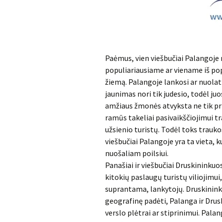
Paėmus, vien viešbučiai Palangoje 
populiariausiame ar viename iš pop
žiemą. Palangoje lankosi ar nuolat
jaunimas nori tik judesio, todėl j
amžiaus žmonės atvyksta ne tik pri
ramūs takeliai pasivaikščiojimui tr
užsienio turistų. Todėl toks trauk
viešbučiai Palangoje yra ta vieta, 
nuošaliam poilsiui.
Panašiai ir viešbučiai Druskininkuos
kitokių paslaugų turistų viliojimui
suprantama, lankytojų. Druskinink
geografinę padėti, Palanga ir Drusk
verslo plėtrai ar stiprinimui. Palang