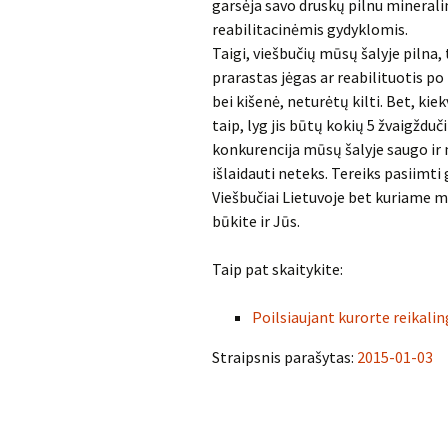
garsėja savo druskų pilnu mineralin
reabilitacinėmis gydyklomis.
Taigi, viešbučių mūsų šalyje pilna,
prarastas jėgas ar reabilituotis po
bei kišenė, neturėtų kilti. Bet, kie
taip, lyg jis būtų kokių 5 žvaigžduč
konkurencija mūsų šalyje saugo ir 
išlaidauti neteks. Tereiks pasiimti 
Viešbučiai Lietuvoje bet kuriame m
būkite ir Jūs.
Taip pat skaitykite:
Poilsiaujant kurorte reikalin
Straipsnis parašytas:
2015-01-03