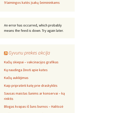
9 laimingos katės įsakų šeimininkams
An error has occurred, which probably
means the feed is down. Try again later.
Gyvunu prekes akcija
Kačių skiepai – vakcinacijos grafikas
Ką naudinga žinoti apie kates
Kačių auklėjimas
Kaip pripratinti katę prie draskyklės
Sausas maistas šunims ar konservai – ką
rinktis
Blogas kvapas iš šuns burnos – Halitozė