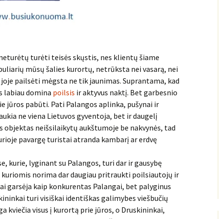
neturėtų turėti teisės skųstis, nes klientų šiame
uliarių mūsų šalies kurortų, netrūksta nei vasarą, nei
 joje pailsėti mėgsta ne tik jaunimas. Suprantama, kad
uos labiau domina
poilsis
ir aktyvus naktį. Bet garbesnio
e jūros pabūti. Pati Palangos aplinka, pušynai ir
aukia ne viena Lietuvos gyventoja, bet ir daugelį
os objektas neišsilaikytų aukštumoje be nakvynės, tad
kurioje pavargę turistai atranda kambarį ar erdvę
e, kurie, lyginant su Palangos, turi dar ir gausybę
, kuriomis norima dar daugiau pritraukti poilsiautojų ir
ai garsėja kaip konkurentas Palangai, bet palyginus
ininkai turi visiškai identiškas galimybes viešbučių
a kviečia visus į kurortą prie jūros, o Druskininkai,