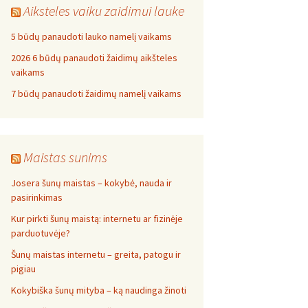
Aiksteles vaiku zaidimui lauke
5 būdų panaudoti lauko namelį vaikams
2026 6 būdų panaudoti žaidimų aikšteles
vaikams
7 būdų panaudoti žaidimų namelį vaikams
Maistas sunims
Josera šunų maistas – kokybė, nauda ir
pasirinkimas
Kur pirkti šunų maistą: internetu ar fizinėje
parduotuvėje?
Šunų maistas internetu – greita, patogu ir
pigiau
Kokybiška šunų mityba – ką naudinga žinoti