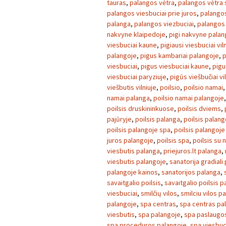
tauras
,
palangos vėtra
,
palangos vėtra 
palangos viesbuciai prie juros
,
palangos
palanga
,
palangos viezbuciai
,
palangos 
nakvyne klaipedoje
,
pigi nakvyne palan
viesbuciai kaune
,
pigiausi viesbuciai vil
palangoje
,
pigus kambariai palangoje
,
p
viesbuciai
,
pigus viesbuciai kaune
,
pigu
viesbuciai paryziuje
,
pigūs viešbučiai vi
viešbutis vilniuje
,
poilsio
,
poilsio namai
namai palanga
,
poilsio namai palangoje
poilsis druskininkuose
,
poilsis dviems
,
pajūryje
,
poilsis palanga
,
poilsis palang
poilsis palangoje spa
,
poilsis palangoje
juros palangoje
,
poilsis spa
,
poilsis su
viesbutis palanga
,
priejuros.lt palanga
,
viesbutis palangoje
,
sanatorija gradiali
palangoje kainos
,
sanatorijos palanga
,
savaitgalio poilsis
,
savaitgalio poilsis 
viesbuciai
,
smilčių vilos
,
smilciu vilos p
palangoje
,
spa centras
,
spa centras pa
viesbutis
,
spa palangoje
,
spa paslaugo
spa proceduros palangoje
,
spa viesbuc