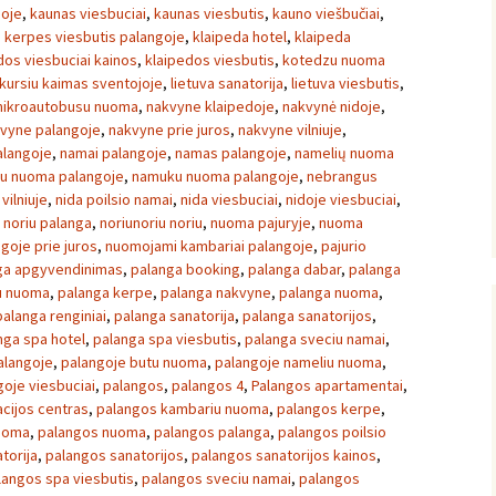
goje
,
kaunas viesbuciai
,
kaunas viesbutis
,
kauno viešbučiai
,
,
kerpes viesbutis palangoje
,
klaipeda hotel
,
klaipeda
dos viesbuciai kainos
,
klaipedos viesbutis
,
kotedzu nuoma
kursiu kaimas sventojoje
,
lietuva sanatorija
,
lietuva viesbutis
,
ikroautobusu nuoma
,
nakvyne klaipedoje
,
nakvynė nidoje
,
vyne palangoje
,
nakvyne prie juros
,
nakvyne vilniuje
,
alangoje
,
namai palangoje
,
namas palangoje
,
namelių nuoma
u nuoma palangoje
,
namuku nuoma palangoje
,
nebrangus
vilniuje
,
nida poilsio namai
,
nida viesbuciai
,
nidoje viesbuciai
,
 noriu palanga
,
noriunoriu noriu
,
nuoma pajuryje
,
nuoma
goje prie juros
,
nuomojami kambariai palangoje
,
pajurio
ga apgyvendinimas
,
palanga booking
,
palanga dabar
,
palanga
u nuoma
,
palanga kerpe
,
palanga nakvyne
,
palanga nuoma
,
palanga renginiai
,
palanga sanatorija
,
palanga sanatorijos
,
nga spa hotel
,
palanga spa viesbutis
,
palanga sveciu namai
,
alangoje
,
palangoje butu nuoma
,
palangoje nameliu nuoma
,
goje viesbuciai
,
palangos
,
palangos 4
,
Palangos apartamentai
,
cijos centras
,
palangos kambariu nuoma
,
palangos kerpe
,
nuoma
,
palangos nuoma
,
palangos palanga
,
palangos poilsio
torija
,
palangos sanatorijos
,
palangos sanatorijos kainos
,
langos spa viesbutis
,
palangos sveciu namai
,
palangos