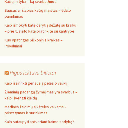
Kačių mityba – ką svarbu žinoti
Sausas ar šlapias kačių maistas – ėdalo
parinkimas
Kaip išmokyti katę daryti į dėžutę su kraiku
– prie tualeto katę pratinkite su kantrybe
Kuo ypatingas Silikoninis kraikas –
Privalumai
Pigus lektuvu bilietai
Kaip išsirinkti geriausią pelėsio valiklį
Žieminių padangų žymėjimas yra svarbus –
kaip išvengti klaidų
Medinės žaidimų aikštelės vaikams –
pristatymas ir surinkimas
Kaip sutaupyti aptveriant kaimo sodybą?