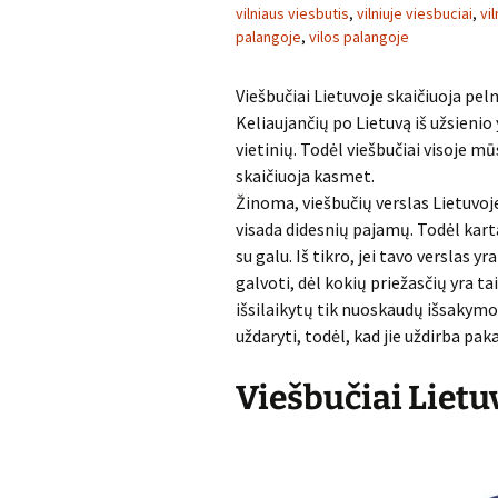
vilniaus viesbutis
,
vilniuje viesbuciai
,
vi
palangoje
,
vilos palangoje
Viešbučiai Lietuvoje skaičiuoja pel
Keliaujančių po Lietuvą iš užsieni
vietinių. Todėl viešbučiai visoje mū
skaičiuoja kasmet.
Žinoma, viešbučių verslas Lietuvoje 
visada didesnių pajamų. Todėl kartai
su galu. Iš tikro, jei tavo verslas y
galvoti, dėl kokių priežasčių yra ta
išsilaikytų tik nuoskaudų išsakymo 
uždaryti, todėl, kad jie uždirba pa
Viešbučiai Lietu