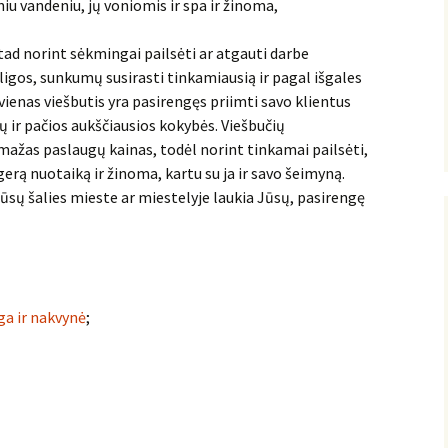
iu vandeniu, jų voniomis ir spa ir žinoma,
 tad norint sėkmingai pailsėti ar atgauti darbe
 ligos, sunkumų susirasti tinkamiausią ir pagal išgales
kvienas viešbutis yra pasirengęs priimti savo klientus
ių ir pačios aukščiausios kokybės. Viešbučių
mažas paslaugų kainas, todėl norint tinkamai pailsėti,
gerą nuotaiką ir žinoma, kartu su ja ir savo šeimyną.
ūsų šalies mieste ar miestelyje laukia Jūsų, pasirengę
ga ir nakvynė
;