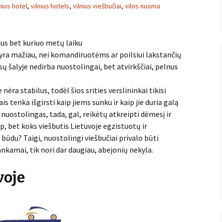
lnius hotel
,
vilnius hotels
,
vilnius viešbučiai
,
vilos nuoma
nus bet kuriuo metų laiku
o yra mažiau, nei komandiruotėms ar poilsiui lakstančių
sų šalyje nedirba nuostolingai, bet atvirkščiai, pelnus
nėra stabilus, todėl šios srities verslininkai tikisi
s tenka išgirsti kaip jiems sunku ir kaip jie duria galą
ra nuostolingas, tada, gal, reikėtų atkreipti dėmesį ir
ip, bet koks viešbutis Lietuvoje egzistuotų ir
būdu? Taigi, nuostolingi viešbučiai privalo būti
kankamai, tik nori dar daugiau, abejonių nekyla.
voje