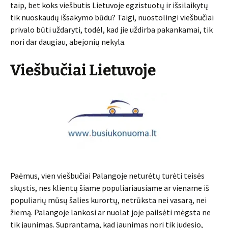
taip, bet koks viešbutis Lietuvoje egzistuotų ir išsilaikytų
tik nuoskaudų išsakymo būdu? Taigi, nuostolingi viešbučiai
privalo būti uždaryti, todėl, kad jie uždirba pakankamai, tik
nori dar daugiau, abejonių nekyla.
Viešbučiai Lietuvoje
Paėmus, vien viešbučiai Palangoje neturėtų turėti teisės
skųstis, nes klientų šiame populiariausiame ar viename iš
populiarių mūsų šalies kurortų, netrūksta nei vasarą, nei
žiemą. Palangoje lankosi ar nuolat joje pailsėti mėgsta ne
tik jaunimas. Suprantama, kad jaunimas nori tik judesio,