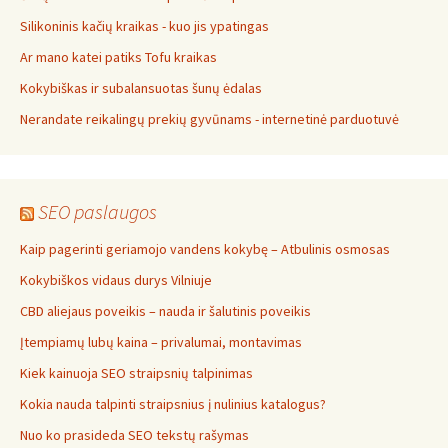
Silikoninis kačių kraikas - kuo jis ypatingas
Ar mano katei patiks Tofu kraikas
Kokybiškas ir subalansuotas šunų ėdalas
Nerandate reikalingų prekių gyvūnams - internetinė parduotuvė
SEO paslaugos
Kaip pagerinti geriamojo vandens kokybę – Atbulinis osmosas
Kokybiškos vidaus durys Vilniuje
CBD aliejaus poveikis – nauda ir šalutinis poveikis
Įtempiamų lubų kaina – privalumai, montavimas
Kiek kainuoja SEO straipsnių talpinimas
Kokia nauda talpinti straipsnius į nulinius katalogus?
Nuo ko prasideda SEO tekstų rašymas