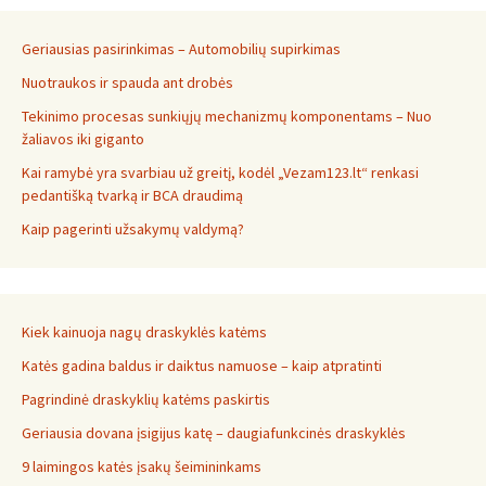
Geriausias pasirinkimas – Automobilių supirkimas
Nuotraukos ir spauda ant drobės
Tekinimo procesas sunkiųjų mechanizmų komponentams – Nuo
žaliavos iki giganto
Kai ramybė yra svarbiau už greitį, kodėl „Vezam123.lt“ renkasi
pedantišką tvarką ir BCA draudimą
Kaip pagerinti užsakymų valdymą?
Kiek kainuoja nagų draskyklės katėms
Katės gadina baldus ir daiktus namuose – kaip atpratinti
Pagrindinė draskyklių katėms paskirtis
Geriausia dovana įsigijus katę – daugiafunkcinės draskyklės
9 laimingos katės įsakų šeimininkams