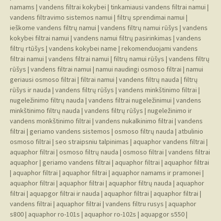
namams
|
vandens filtrai kokybei
|
tinkamiausi vandens filtrai namui
|
vandens filtravimo sistemos namui
|
filtrų sprendimai namui
|
ieškome vandens filtrų namui
|
vandens filtrų namui rūšys
|
vandens
kokybei filtrai namui
|
vandens namui filtrų pasirinkimas
|
vandens
filtrų rtūšys
|
vandens kokybei name
|
rekomenduojami vandens
filtrai namui
|
vandens filtrai namui
|
filtrų namui rūšys
|
vandens filtrų
rūšys
|
vandens filtrai namui
|
namui naudingi osmoso filtrai
|
namui
geriausi osmoso filtrai
|
filtrai namui
|
vandens filtrų nauda
|
filtrų
rūšys ir nauda
|
vandens filtrų rūšys
|
vandens minkštinimo filtrai
|
nugeležinimo filtrų nauda
|
vandens filtrai nugeležinimui
|
vandens
minkštinimo filtrų nauda
|
vandens filtrų rūšys
|
nugeležinimo ir
vandens monkštinimo filtrai
|
vandens nukalkinimo filtrai
|
vandens
filtrai
|
geriamo vandens sistemos
|
osmoso filtrų nauda
|
atbulinio
osmoso filtrai
|
seo straipsniu talpinimas
|
aquaphor vandens filtrai
|
aquaphor filtrai
|
osmoso filtrų nauda
|
osmoso filtrai
|
vandens filtrai
aquaphor
|
geriamo vandens filtrai
|
aquaphor filtrai
|
aquaphor filtrai
|
aquaphor filtrai
|
aquaphor filtrai
|
aquaphor namams ir pramonei
|
aquaphor filtrai
|
aquaphor filtrai
|
aquaphor filtrų nauda
|
aquaphor
filtrai
|
aquapgor filtrai ir nauda
|
aquaphor filtrai
|
aquaphor filtrai
|
vandens filtrai
|
aquaphor filtrai
|
vandens filtru rusys
|
aquaphor
s800
|
aquaphor ro-101s
|
aquaphor ro-102s
|
aquapgor s550
|