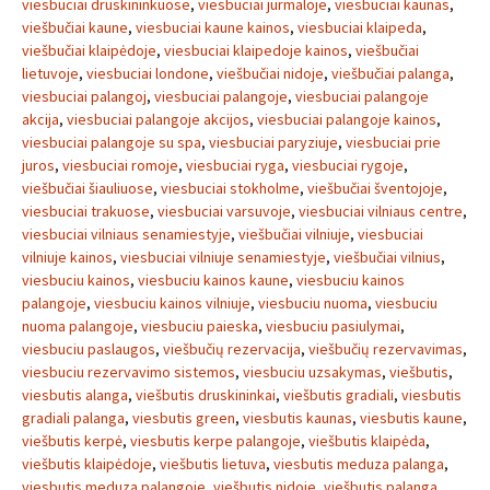
viesbuciai druskininkuose
,
viesbuciai jurmaloje
,
viesbuciai kaunas
,
viešbučiai kaune
,
viesbuciai kaune kainos
,
viesbuciai klaipeda
,
viešbučiai klaipėdoje
,
viesbuciai klaipedoje kainos
,
viešbučiai
lietuvoje
,
viesbuciai londone
,
viešbučiai nidoje
,
viešbučiai palanga
,
viesbuciai palangoj
,
viesbuciai palangoje
,
viesbuciai palangoje
akcija
,
viesbuciai palangoje akcijos
,
viesbuciai palangoje kainos
,
viesbuciai palangoje su spa
,
viesbuciai paryziuje
,
viesbuciai prie
juros
,
viesbuciai romoje
,
viesbuciai ryga
,
viesbuciai rygoje
,
viešbučiai šiauliuose
,
viesbuciai stokholme
,
viešbučiai šventojoje
,
viesbuciai trakuose
,
viesbuciai varsuvoje
,
viesbuciai vilniaus centre
,
viesbuciai vilniaus senamiestyje
,
viešbučiai vilniuje
,
viesbuciai
vilniuje kainos
,
viesbuciai vilniuje senamiestyje
,
viešbučiai vilnius
,
viesbuciu kainos
,
viesbuciu kainos kaune
,
viesbuciu kainos
palangoje
,
viesbuciu kainos vilniuje
,
viesbuciu nuoma
,
viesbuciu
nuoma palangoje
,
viesbuciu paieska
,
viesbuciu pasiulymai
,
viesbuciu paslaugos
,
viešbučių rezervacija
,
viešbučių rezervavimas
,
viesbuciu rezervavimo sistemos
,
viesbuciu uzsakymas
,
viešbutis
,
viesbutis alanga
,
viešbutis druskininkai
,
viešbutis gradiali
,
viesbutis
gradiali palanga
,
viesbutis green
,
viesbutis kaunas
,
viesbutis kaune
,
viešbutis kerpė
,
viesbutis kerpe palangoje
,
viešbutis klaipėda
,
viešbutis klaipėdoje
,
viešbutis lietuva
,
viesbutis meduza palanga
,
viesbutis meduza palangoje
,
viešbutis nidoje
,
viešbutis palanga
,