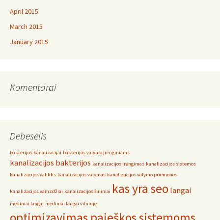
April 2015
March 2015
January 2015
Komentarai
Debesėlis
bakterijos kanalizacijai
bakterijos valymo įrenginiams
kanalizacijos bakterijos
kanalizacijos irengimas
kanalizacijos sistemos
kanalizacijos valiklis
kanalizacijos valymas
kanalizacijos valymo priemones
kas yra seo
langai
kanalizacijos vamzdžiai
kanalizacijos šuliniai
mediniai langai
mediniai langai vilniuje
optimizavimas paieškos sistemoms