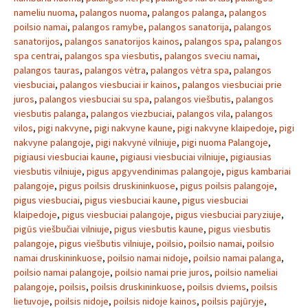
nameliu nuoma
,
palangos nuoma
,
palangos palanga
,
palangos
poilsio namai
,
palangos ramybe
,
palangos sanatorija
,
palangos
sanatorijos
,
palangos sanatorijos kainos
,
palangos spa
,
palangos
spa centrai
,
palangos spa viesbutis
,
palangos sveciu namai
,
palangos tauras
,
palangos vėtra
,
palangos vėtra spa
,
palangos
viesbuciai
,
palangos viesbuciai ir kainos
,
palangos viesbuciai prie
juros
,
palangos viesbuciai su spa
,
palangos viešbutis
,
palangos
viesbutis palanga
,
palangos viezbuciai
,
palangos vila
,
palangos
vilos
,
pigi nakvyne
,
pigi nakvyne kaune
,
pigi nakvyne klaipedoje
,
pigi
nakvyne palangoje
,
pigi nakvynė vilniuje
,
pigi nuoma Palangoje
,
pigiausi viesbuciai kaune
,
pigiausi viesbuciai vilniuje
,
pigiausias
viesbutis vilniuje
,
pigus apgyvendinimas palangoje
,
pigus kambariai
palangoje
,
pigus poilsis druskininkuose
,
pigus poilsis palangoje
,
pigus viesbuciai
,
pigus viesbuciai kaune
,
pigus viesbuciai
klaipedoje
,
pigus viesbuciai palangoje
,
pigus viesbuciai paryziuje
,
pigūs viešbučiai vilniuje
,
pigus viesbutis kaune
,
pigus viesbutis
palangoje
,
pigus viešbutis vilniuje
,
poilsio
,
poilsio namai
,
poilsio
namai druskininkuose
,
poilsio namai nidoje
,
poilsio namai palanga
,
poilsio namai palangoje
,
poilsio namai prie juros
,
poilsio nameliai
palangoje
,
poilsis
,
poilsis druskininkuose
,
poilsis dviems
,
poilsis
lietuvoje
,
poilsis nidoje
,
poilsis nidoje kainos
,
poilsis pajūryje
,