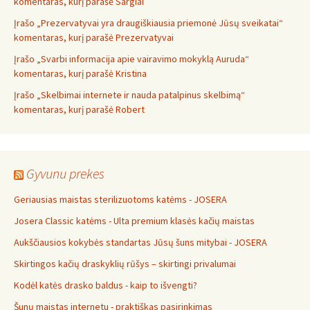
komentaras, kurį parašė Sargiai
Įrašo „Prezervatyvai yra draugiškiausia priemonė Jūsų sveikatai“
komentaras, kurį parašė Prezervatyvai
Įrašo „Svarbi informacija apie vairavimo mokyklą Auruda“
komentaras, kurį parašė Kristina
Įrašo „Skelbimai internete ir nauda patalpinus skelbimą“
komentaras, kurį parašė Robert
Gyvunu prekes
Geriausias maistas sterilizuotoms katėms - JOSERA
Josera Classic katėms - Ulta premium klasės kačių maistas
Aukščiausios kokybės standartas Jūsų šuns mitybai - JOSERA
Skirtingos kačių draskyklių rūšys – skirtingi privalumai
Kodėl katės drasko baldus - kaip to išvengti?
Šunų maistas internetu - praktiškas pasirinkimas