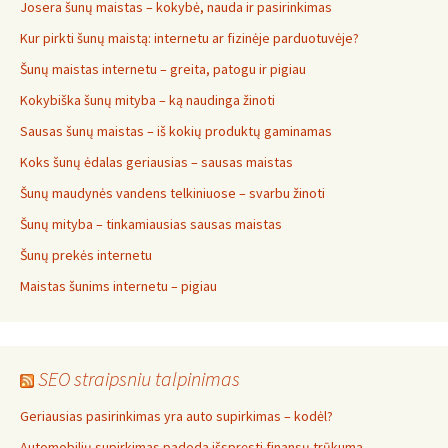
Josera šunų maistas – kokybė, nauda ir pasirinkimas
Kur pirkti šunų maistą: internetu ar fizinėje parduotuvėje?
Šunų maistas internetu – greita, patogu ir pigiau
Kokybiška šunų mityba – ką naudinga žinoti
Sausas šunų maistas – iš kokių produktų gaminamas
Koks šunų ėdalas geriausias – sausas maistas
Šunų maudynės vandens telkiniuose – svarbu žinoti
Šunų mityba – tinkamiausias sausas maistas
Šunų prekės internetu
Maistas šunims internetu – pigiau
SEO straipsniu talpinimas
Geriausias pasirinkimas yra auto supirkimas – kodėl?
Automobilių supirkimas padeda išspręsti finansų trūkumą