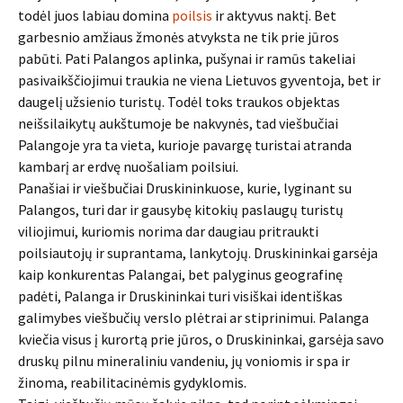
todėl juos labiau domina
poilsis
ir aktyvus naktį. Bet
garbesnio amžiaus žmonės atvyksta ne tik prie jūros
pabūti. Pati Palangos aplinka, pušynai ir ramūs takeliai
pasivaikščiojimui traukia ne viena Lietuvos gyventoja, bet ir
daugelį užsienio turistų. Todėl toks traukos objektas
neišsilaikytų aukštumoje be nakvynės, tad viešbučiai
Palangoje yra ta vieta, kurioje pavargę turistai atranda
kambarį ar erdvę nuošaliam poilsiui.
Panašiai ir viešbučiai Druskininkuose, kurie, lyginant su
Palangos, turi dar ir gausybę kitokių paslaugų turistų
viliojimui, kuriomis norima dar daugiau pritraukti
poilsiautojų ir suprantama, lankytojų. Druskininkai garsėja
kaip konkurentas Palangai, bet palyginus geografinę
padėti, Palanga ir Druskininkai turi visiškai identiškas
galimybes viešbučių verslo plėtrai ar stiprinimui. Palanga
kviečia visus į kurortą prie jūros, o Druskininkai, garsėja savo
druskų pilnu mineraliniu vandeniu, jų voniomis ir spa ir
žinoma, reabilitacinėmis gydyklomis.