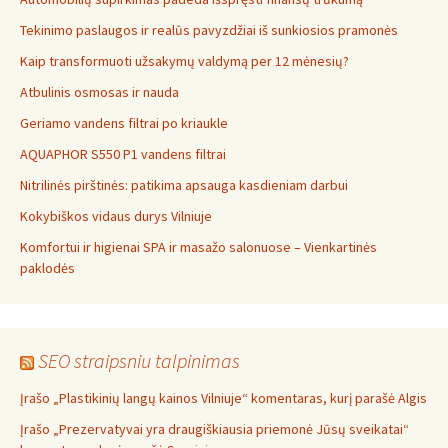
Tekinimo paslaugos ir realūs pavyzdžiai iš sunkiosios pramonės
Kaip transformuoti užsakymų valdymą per 12 mėnesių?
Atbulinis osmosas ir nauda
Geriamo vandens filtrai po kriaukle
AQUAPHOR S550 P1 vandens filtrai
Nitrilinės pirštinės: patikima apsauga kasdieniam darbui
Kokybiškos vidaus durys Vilniuje
Komfortui ir higienai SPA ir masažo salonuose – Vienkartinės
paklodės
SEO straipsniu talpinimas
Įrašo „Plastikinių langų kainos Vilniuje“ komentaras, kurį parašė Algis
Įrašo „Prezervatyvai yra draugiškiausia priemonė Jūsų sveikatai“