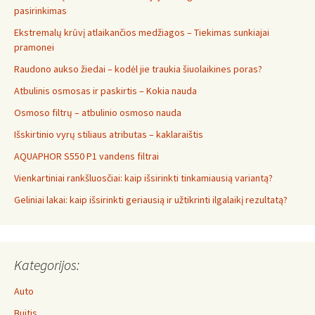
pasirinkimas
Ekstremalų krūvį atlaikančios medžiagos – Tiekimas sunkiajai
pramonei
Raudono aukso žiedai – kodėl jie traukia šiuolaikines poras?
Atbulinis osmosas ir paskirtis – Kokia nauda
Osmoso filtrų – atbulinio osmoso nauda
Išskirtinio vyrų stiliaus atributas – kaklaraištis
AQUAPHOR S550 P1 vandens filtrai
Vienkartiniai rankšluosčiai: kaip išsirinkti tinkamiausią variantą?
Geliniai lakai: kaip išsirinkti geriausią ir užtikrinti ilgalaikį rezultatą?
Kategorijos:
Auto
Buitis