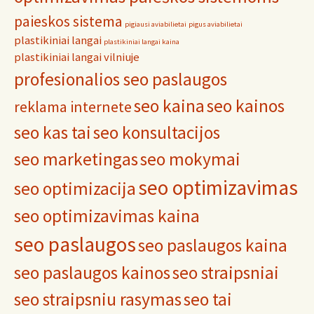
paieskos sistema
pigiausi aviabilietai
pigus aviabilietai
plastikiniai langai
plastikiniai langai kaina
plastikiniai langai vilniuje
profesionalios seo paslaugos
seo kaina
seo kainos
reklama internete
seo kas tai
seo konsultacijos
seo marketingas
seo mokymai
seo optimizavimas
seo optimizacija
seo optimizavimas kaina
seo paslaugos
seo paslaugos kaina
seo paslaugos kainos
seo straipsniai
seo straipsniu rasymas
seo tai