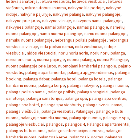
lietuva sanatorija
,
lietuva viesbutis
,
lietuvos viešbučiai
,
lietuvos
viešbutis
,
mikroautobusu nuoma
,
nakvyne klaipedoje
,
nakvynė
nidoje
,
nakvyne pajuryje
,
nakvyne palanga
,
nakvyne palangoje
,
nakvyne prie juros
,
nakvyne vilniuje
,
nakvynes namai palangoje
,
nakvynes palangoje
,
namai palangoje
,
namas palangoje
,
namelių
nuoma palangoje
,
namo nuoma palangoje
,
namu nuoma palangoje
,
namuku nuoma palangoje
,
nebrangus poilsis palangoje
,
nebrangus
viesbuciai vilniuje
,
nida poilsio namai
,
nida viesbuciai
,
nidoje
viesbuciai
,
nidos viesbuciai
,
noriu noriu noriu
,
noriu noriu palanga
,
noriunoriu noriu
,
nuoma pajuryje
,
nuoma palanga
,
nuoma Palangoje
,
nuoma palangoje prie juros
,
nuomojami kambariai palangoje
,
pajurio
viesbutis
,
palanga apartamentai
,
palanga apgyvendinimas
,
palanga
booking
,
palanga dabar
,
palanga hotel
,
palanga hotels
,
palanga
kambariu nuoma
,
palanga kerpe
,
palanga nakvyne
,
palanga nuoma
,
palanga poilsio namai
,
palanga poilsis
,
palanga renginiai
,
palanga
sanatorija
,
palanga sanatorijos
,
palanga spa
,
palanga spa centras
,
palanga spa hotel
,
palanga spa viesbutis
,
palanga sveciu namai
,
palanga viešbučiai
,
palanga viešbutis
,
Palangoje
,
palangoje butu
nuoma
,
palangoje nameliu nuoma
,
palangoje nuoma
,
palangoje spa
,
palangoje viesbuciai
,
palangos
,
palangos 4
,
Palangos apartamentai
,
palangos butu nuoma
,
palangos informacijos centras
,
palangos
kambariu nuoma
,
palangos kerpe
,
palangos kurortas
,
palangos