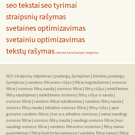
seo tekstai
seo tyrimai
straipsnių rašymas
svetaines optimizavimas
svetainiu optimizavimas
tekstų rašymas
vietines kanalizacijos irengimas
SEO straipsnių talpinimas
|
padangų žymėjimas
|
žieminių padangų
žymėjimas
|
vandens filtravimo rūšys
|
filtrai nugeležinimui
|
osmoso
filtrai
|
osmoso filtrų nauda
|
osmoso filtrai
|
filtrų rūšys
|
minkštinimo
filtrų naudojimas
|
minkštinimo sistema
|
filtrų rūšys ir nauda
|
osmoso filtrai
|
vandens filtrai nukalkinimui
|
vandens filtrų nauda
|
osmoso filtrų nauda
|
atbulinio osmoso filtrai
|
filtrų rūšys
|
apie
geriamo vandens filtrus
|
kas yra atbulinis osmosas
|
namui naudingi
osmoso filtrai
|
osmoso filtrų nauda
|
naudingi osmoso filtrai
|
kuo
naudingi osmoso filtrai
|
vandens filtravimo sistemos
|
filtrų namui
pasirinkimas
|
filtrai komfortui namuose
|
vandens filtrai namui
|
filtrai