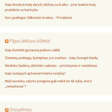
Kaip išmokyti katę daryti į dėžutę su kraiku – prie tualeto katę
pratinkite su kantrybe
Kuo ypatingas Silikoninis kraikas – Privalumai
Pigus lektuvu bilietai
Kaip išsirinkti geriausią pelėsio valiklį
Žieminių padangų žymėjimas yra svarbus – kaip išvengti klaidų
Medinės žaidimų aikštelės vaikams – pristatymas ir surinkimas
Kaip sutaupyti aptveriant kaimo sodybą?
Maži nuotekų valymo įrenginiai gali veikti ne tik tyliai, bet ir
„nematomai‘‘?
Draudimas