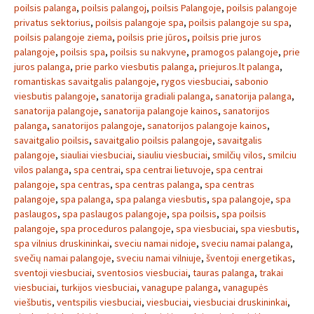
poilsis palanga
,
poilsis palangoj
,
poilsis Palangoje
,
poilsis palangoje
privatus sektorius
,
poilsis palangoje spa
,
poilsis palangoje su spa
,
poilsis palangoje ziema
,
poilsis prie jūros
,
poilsis prie juros
palangoje
,
poilsis spa
,
poilsis su nakvyne
,
pramogos palangoje
,
prie
juros palanga
,
prie parko viesbutis palanga
,
priejuros.lt palanga
,
romantiskas savaitgalis palangoje
,
rygos viesbuciai
,
sabonio
viesbutis palangoje
,
sanatorija gradiali palanga
,
sanatorija palanga
,
sanatorija palangoje
,
sanatorija palangoje kainos
,
sanatorijos
palanga
,
sanatorijos palangoje
,
sanatorijos palangoje kainos
,
savaitgalio poilsis
,
savaitgalio poilsis palangoje
,
savaitgalis
palangoje
,
siauliai viesbuciai
,
siauliu viesbuciai
,
smilčių vilos
,
smilciu
vilos palanga
,
spa centrai
,
spa centrai lietuvoje
,
spa centrai
palangoje
,
spa centras
,
spa centras palanga
,
spa centras
palangoje
,
spa palanga
,
spa palanga viesbutis
,
spa palangoje
,
spa
paslaugos
,
spa paslaugos palangoje
,
spa poilsis
,
spa poilsis
palangoje
,
spa proceduros palangoje
,
spa viesbuciai
,
spa viesbutis
,
spa vilnius druskininkai
,
sveciu namai nidoje
,
sveciu namai palanga
,
svečių namai palangoje
,
sveciu namai vilniuje
,
šventoji energetikas
,
sventoji viesbuciai
,
sventosios viesbuciai
,
tauras palanga
,
trakai
viesbuciai
,
turkijos viesbuciai
,
vanagupe palanga
,
vanagupės
viešbutis
,
ventspilis viesbuciai
,
viesbuciai
,
viesbuciai druskininkai
,