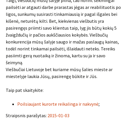
Taigi, viešbučių mūsų šalyje pilna, tad norint sėkmingai
pailsėti ar atgauti darbe prarastas jėgas ar reabilituotis po
ligos, sunkumų susirasti tinkamiausią ir pagal išgales bei
kišenė, neturėtų kilti. Bet, kiekvienas viešbutis yra
pasirengęs priimti savo klientus taip, lyg jis būtų kokių 5
žvaigždučių ir pačios aukščiausios kokybės. Viešbučių
konkurencija mūsų šalyje saugo ir mažas paslaugų kainas,
todėl norint tinkamai pailsėti, išlaidauti neteks. Tereiks
pasiimti gerą nuotaiką ir žinoma, kartu su ja ir savo
šeimyną.
Viešbučiai Lietuvoje bet kuriame mūsų šalies mieste ar
miestelyje laukia Jūsų, pasirengę būkite ir Jūs.
Taip pat skaitykite:
Poilsiaujant kurorte reikalinga ir nakvynė
;
Straipsnis parašytas:
2015-01-03