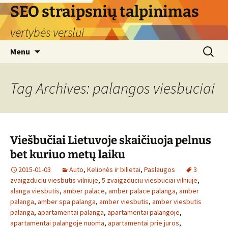
Skip
SEO straipsnių talpinimas
to
vertybės verslui
content
Search
Menu
for:
Tag Archives: palangos viesbuciai
Viešbučiai Lietuvoje skaičiuoja pelnus
bet kuriuo metų laiku
2015-01-03
Auto
,
Kelionės ir bilietai
,
Paslaugos
3
zvaigzduciu viesbutis vilniuje
,
5 zvaigzduciu viesbuciai vilniuje
,
alanga viesbutis
,
amber palace
,
amber palace palanga
,
amber
palanga
,
amber spa palanga
,
amber viesbutis
,
amber viesbutis
palanga
,
apartamentai palanga
,
apartamentai palangoje
,
apartamentai palangoje nuoma
,
apartamentai prie juros
,