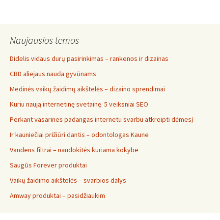
Naujausios temos
Didelis vidaus durų pasirinkimas – rankenos ir dizainas
CBD aliejaus nauda gyvūnams
Medinės vaikų žaidimų aikštelės – dizaino sprendimai
Kuriu naują internetinę svetainę. 5 veiksniai SEO
Perkant vasarines padangas internetu svarbu atkreipti dėmesį
Ir kauniečiai prižiūri dantis – odontologas Kaune
Vandens filtrai – naudokitės kuriama kokybe
Saugūs Forever produktai
Vaikų žaidimo aikštelės – svarbios dalys
Amway produktai – pasidžiaukim