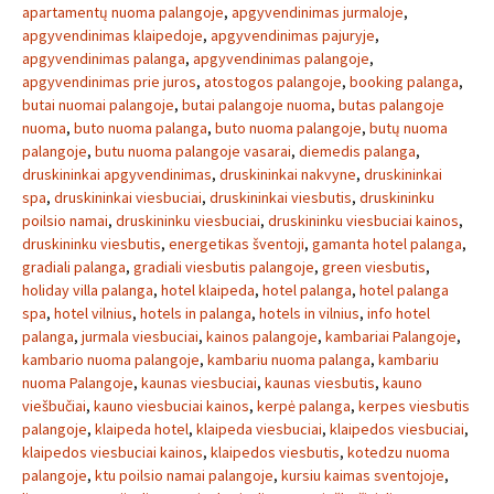
apartamentų nuoma palangoje
,
apgyvendinimas jurmaloje
,
apgyvendinimas klaipedoje
,
apgyvendinimas pajuryje
,
apgyvendinimas palanga
,
apgyvendinimas palangoje
,
apgyvendinimas prie juros
,
atostogos palangoje
,
booking palanga
,
butai nuomai palangoje
,
butai palangoje nuoma
,
butas palangoje
nuoma
,
buto nuoma palanga
,
buto nuoma palangoje
,
butų nuoma
palangoje
,
butu nuoma palangoje vasarai
,
diemedis palanga
,
druskininkai apgyvendinimas
,
druskininkai nakvyne
,
druskininkai
spa
,
druskininkai viesbuciai
,
druskininkai viesbutis
,
druskininku
poilsio namai
,
druskininku viesbuciai
,
druskininku viesbuciai kainos
,
druskininku viesbutis
,
energetikas šventoji
,
gamanta hotel palanga
,
gradiali palanga
,
gradiali viesbutis palangoje
,
green viesbutis
,
holiday villa palanga
,
hotel klaipeda
,
hotel palanga
,
hotel palanga
spa
,
hotel vilnius
,
hotels in palanga
,
hotels in vilnius
,
info hotel
palanga
,
jurmala viesbuciai
,
kainos palangoje
,
kambariai Palangoje
,
kambario nuoma palangoje
,
kambariu nuoma palanga
,
kambariu
nuoma Palangoje
,
kaunas viesbuciai
,
kaunas viesbutis
,
kauno
viešbučiai
,
kauno viesbuciai kainos
,
kerpė palanga
,
kerpes viesbutis
palangoje
,
klaipeda hotel
,
klaipeda viesbuciai
,
klaipedos viesbuciai
,
klaipedos viesbuciai kainos
,
klaipedos viesbutis
,
kotedzu nuoma
palangoje
,
ktu poilsio namai palangoje
,
kursiu kaimas sventojoje
,