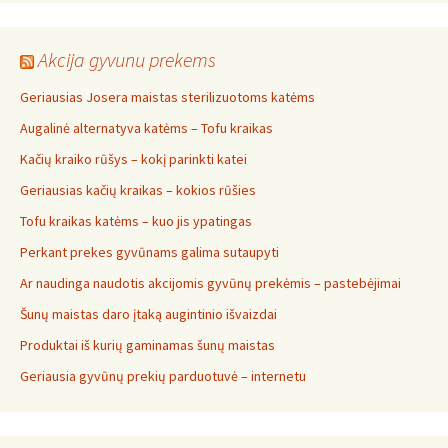
Akcija gyvunu prekems
Geriausias Josera maistas sterilizuotoms katėms
Augalinė alternatyva katėms – Tofu kraikas
Kačių kraiko rūšys – kokį parinkti katei
Geriausias kačių kraikas – kokios rūšies
Tofu kraikas katėms – kuo jis ypatingas
Perkant prekes gyvūnams galima sutaupyti
Ar naudinga naudotis akcijomis gyvūnų prekėmis – pastebėjimai
Šunų maistas daro įtaką augintinio išvaizdai
Produktai iš kurių gaminamas šunų maistas
Geriausia gyvūnų prekių parduotuvė – internetu