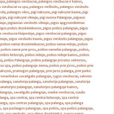
spa
,
palangos viesbuciai
,
palangos viesbuciai ir kainos
,
 viesbuciai su spa
,
palangos viešbutis
,
palangos viesbutis
vila
,
palangos vilos
,
pigi nakvyne
,
pigi nakvyne kaune
,
pigi
goje
,
pigi nakvynė vilniuje
,
pigi nuoma Palangoje
,
pigiausi
niuje
,
pigiausias viesbutis vilniuje
,
pigus apgyvendinimas
igus poilsis druskininkuose
,
pigus poilsis palangoje
,
pigus
s viesbuciai klaipedoje
,
pigus viesbuciai palangoje
,
pigus
lniuje
,
pigus viesbutis kaune
,
pigus viesbutis palangoje
,
pigus
,
poilsio namai druskininkuose
,
poilsio namai nidoje
,
poilsio
,
poilsio namai prie juros
,
poilsio nameliai palangoje
,
poilsis
,
poilsis lietuvoje
,
poilsis nidoje
,
poilsis nidoje kainos
,
poilsis
oj
,
poilsis Palangoje
,
poilsis palangoje privatus sektorius
,
 su spa
,
poilsis palangoje ziema
,
poilsis prie jūros
,
poilsis prie
 nakvyne
,
pramogos palangoje
,
prie juros palanga
,
prie parko
romantiskas savaitgalis palangoje
,
rygos viesbuciai
,
sabonio
 palanga
,
sanatorija palanga
,
sanatorija palangoje
,
sanatorija
sanatorijos palangoje
,
sanatorijos palangoje kainos
,
palangoje
,
savaitgalis palangoje
,
siauliai viesbuciai
,
siauliu
alanga
,
spa centrai
,
spa centrai lietuvoje
,
spa centrai
langa
,
spa centras palangoje
,
spa palanga
,
spa palanga
s
,
spa paslaugos palangoje
,
spa poilsis
,
spa poilsis palangoje
,
iai
,
spa viesbutis
,
spa vilnius druskininkai
,
sveciu namai