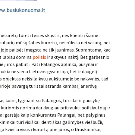
neturėtų turėti teisės skųstis, nes klientų šiame
uliarių mūsų šalies kurortų, netrūksta nei vasarą, nei
 joje pailsėti mėgsta ne tik jaunimas. Suprantama, kad
uos labiau domina
poilsis
ir aktyvus naktį. Bet garbesnio
e jūros pabūti. Pati Palangos aplinka, pušynai ir
aukia ne viena Lietuvos gyventoja, bet ir daugelį
os objektas neišsilaikytų aukštumoje be nakvynės, tad
kurioje pavargę turistai atranda kambarį ar erdvę
e, kurie, lyginant su Palangos, turi dar ir gausybę
, kuriomis norima dar daugiau pritraukti poilsiautojų ir
ai garsėja kaip konkurentas Palangai, bet palyginus
ininkai turi visiškai identiškas galimybes viešbučių
a kviečia visus į kurortą prie jūros, o Druskininkai,