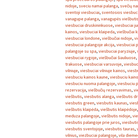
nidoje
,
sveciu namai palanga
,
svečių na
sventoji viesbuciai
,
sventosios viesbuci
vanagupe palanga
,
vanagupės viešbuti
viesbuciai druskininkuose
,
viesbuciai j
kainos
,
viesbuciai klaipeda
,
viešbučiai 
viesbuciai londone
,
viešbučiai nidoje
,
vi
viesbuciai palangoje akcija
,
viesbuciai 
palangoje su spa
,
viesbuciai paryziuje
,
viesbuciai rygoje
,
viešbučiai šiauliuose
,
trakuose
,
viesbuciai varsuvoje
,
viesbuc
vilniuje
,
viesbuciai vilniuje kainos
,
viesb
viesbuciu kainos kaune
,
viesbuciu kain
viesbuciu nuoma palangoje
,
viesbuciu 
rezervacija
,
viešbučių rezervavimas
,
vi
viešbutis
,
viesbutis alanga
,
viešbutis dr
viesbutis green
,
viesbutis kaunas
,
vies
viešbutis klaipėda
,
viešbutis klaipėdoje
meduza palangoje
,
viešbutis nidoje
,
vi
viesbutis palangoje prie juros
,
viesbutis
viesbutis sventojoje
,
viesbutis tauras
,
vilnius
,
viezbuciai palangoje
,
vila dieme