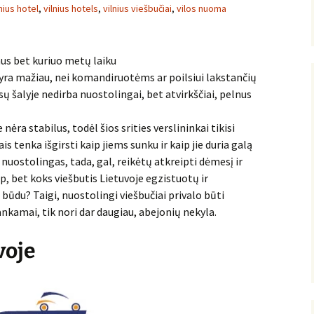
lnius hotel
,
vilnius hotels
,
vilnius viešbučiai
,
vilos nuoma
nus bet kuriuo metų laiku
o yra mažiau, nei komandiruotėms ar poilsiui lakstančių
sų šalyje nedirba nuostolingai, bet atvirkščiai, pelnus
nėra stabilus, todėl šios srities verslininkai tikisi
s tenka išgirsti kaip jiems sunku ir kaip jie duria galą
ra nuostolingas, tada, gal, reikėtų atkreipti dėmesį ir
ip, bet koks viešbutis Lietuvoje egzistuotų ir
būdu? Taigi, nuostolingi viešbučiai privalo būti
kankamai, tik nori dar daugiau, abejonių nekyla.
voje