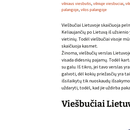
vilniaus viesbutis
,
vilniuje viesbuciai
,
vi
palangoje
,
vilos palangoje
Viešbučiai Lietuvoje skaičiuoja pel
Keliaujančių po Lietuvą iš užsieni
vietinių. Todėl viešbučiai visoje mū
skaičiuoja kasmet.
Žinoma, viešbučių verslas Lietuvoje 
visada didesnių pajamų. Todėl kartai
su galu. Iš tikro, jei tavo verslas y
galvoti, dėl kokių priežasčių yra ta
išsilaikytų tik nuoskaudų išsakymo 
uždaryti, todėl, kad jie uždirba pa
Viešbučiai Lietu