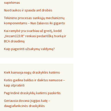
supirkimas
Nuotraukos ir spauda ant drobės
Tekinimo procesas sunkiųjų mechanizmų
komponentams – Nuo žaliavos iki giganto
Kai ramybė yra svarbiau už greitį, kodėl
„Vezam123.lt“ renkasi pedantišką tvarką ir
BCA draudimą
Kaip pagerinti užsakymų valdymą?
Kiek kainuoja nagų draskyklės katėms
Katės gadina baldus ir daiktus namuose –
kaip atpratinti
Pagrindinė draskyklių katėms paskirtis
Geriausia dovana įsigijus katę –
daugiafunkcinės draskyklės