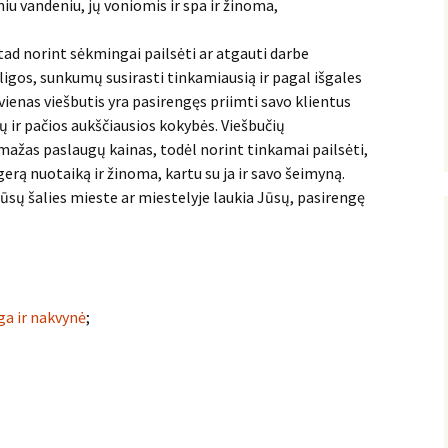
iu vandeniu, jų voniomis ir spa ir žinoma,
 tad norint sėkmingai pailsėti ar atgauti darbe
 ligos, sunkumų susirasti tinkamiausią ir pagal išgales
kvienas viešbutis yra pasirengęs priimti savo klientus
ių ir pačios aukščiausios kokybės. Viešbučių
mažas paslaugų kainas, todėl norint tinkamai pailsėti,
gerą nuotaiką ir žinoma, kartu su ja ir savo šeimyną.
ūsų šalies mieste ar miestelyje laukia Jūsų, pasirengę
ga ir nakvynė
;