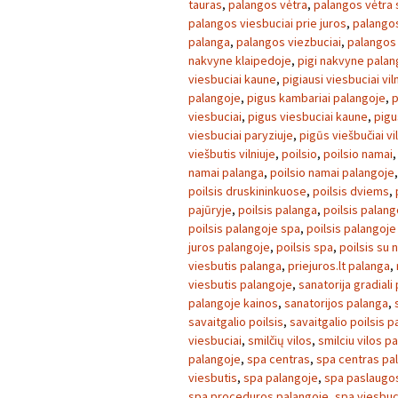
tauras
,
palangos vėtra
,
palangos vėtra 
palangos viesbuciai prie juros
,
palangos
palanga
,
palangos viezbuciai
,
palangos 
nakvyne klaipedoje
,
pigi nakvyne palan
viesbuciai kaune
,
pigiausi viesbuciai vil
palangoje
,
pigus kambariai palangoje
,
p
viesbuciai
,
pigus viesbuciai kaune
,
pigu
viesbuciai paryziuje
,
pigūs viešbučiai vi
viešbutis vilniuje
,
poilsio
,
poilsio namai
namai palanga
,
poilsio namai palangoje
poilsis druskininkuose
,
poilsis dviems
,
pajūryje
,
poilsis palanga
,
poilsis palang
poilsis palangoje spa
,
poilsis palangoje
juros palangoje
,
poilsis spa
,
poilsis su
viesbutis palanga
,
priejuros.lt palanga
,
viesbutis palangoje
,
sanatorija gradiali
palangoje kainos
,
sanatorijos palanga
,
savaitgalio poilsis
,
savaitgalio poilsis 
viesbuciai
,
smilčių vilos
,
smilciu vilos p
palangoje
,
spa centras
,
spa centras pa
viesbutis
,
spa palangoje
,
spa paslaugo
spa proceduros palangoje
,
spa viesbuc