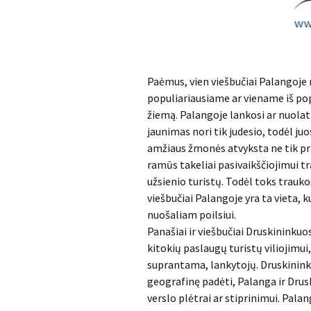
Paėmus, vien viešbučiai Palangoje 
populiariausiame ar viename iš pop
žiemą. Palangoje lankosi ar nuolat
jaunimas nori tik judesio, todėl j
amžiaus žmonės atvyksta ne tik pri
ramūs takeliai pasivaikščiojimui tr
užsienio turistų. Todėl toks trauk
viešbučiai Palangoje yra ta vieta, 
nuošaliam poilsiui.
Panašiai ir viešbučiai Druskininkuos
kitokių paslaugų turistų viliojimui
suprantama, lankytojų. Druskinink
geografinę padėti, Palanga ir Drusk
verslo plėtrai ar stiprinimui. Palang