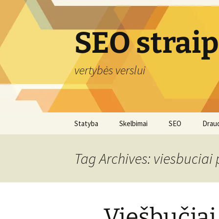
Skip
to
content
SEO strai
vertybės verslui
Statyba
Skelbimai
SEO
Drau
Tag Archives: viesbuciai 
Viešbučiai