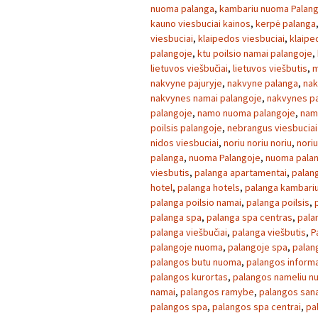
nuoma palanga
,
kambariu nuoma Palan
kauno viesbuciai kainos
,
kerpė palanga
viesbuciai
,
klaipedos viesbuciai
,
klaipe
palangoje
,
ktu poilsio namai palangoje
,
lietuvos viešbučiai
,
lietuvos viešbutis
,
m
nakvyne pajuryje
,
nakvyne palanga
,
nak
nakvynes namai palangoje
,
nakvynes p
palangoje
,
namo nuoma palangoje
,
nam
poilsis palangoje
,
nebrangus viesbuciai 
nidos viesbuciai
,
noriu noriu noriu
,
noriu
palanga
,
nuoma Palangoje
,
nuoma palan
viesbutis
,
palanga apartamentai
,
palan
hotel
,
palanga hotels
,
palanga kambari
palanga poilsio namai
,
palanga poilsis
,
palanga spa
,
palanga spa centras
,
pala
palanga viešbučiai
,
palanga viešbutis
,
P
palangoje nuoma
,
palangoje spa
,
palan
palangos butu nuoma
,
palangos informa
palangos kurortas
,
palangos nameliu 
namai
,
palangos ramybe
,
palangos sana
palangos spa
,
palangos spa centrai
,
pa