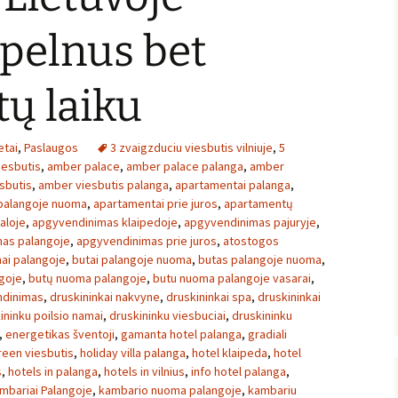
 pelnus bet
ų laiku
etai
,
Paslaugos
3 zvaigzduciu viesbutis vilniuje
,
5
iesbutis
,
amber palace
,
amber palace palanga
,
amber
sbutis
,
amber viesbutis palanga
,
apartamentai palanga
,
palangoje nuoma
,
apartamentai prie juros
,
apartamentų
aloje
,
apgyvendinimas klaipedoje
,
apgyvendinimas pajuryje
,
as palangoje
,
apgyvendinimas prie juros
,
atostogos
ai palangoje
,
butai palangoje nuoma
,
butas palangoje nuoma
,
goje
,
butų nuoma palangoje
,
butu nuoma palangoje vasarai
,
ndinimas
,
druskininkai nakvyne
,
druskininkai spa
,
druskininkai
ininku poilsio namai
,
druskininku viesbuciai
,
druskininku
,
energetikas šventoji
,
gamanta hotel palanga
,
gradiali
reen viesbutis
,
holiday villa palanga
,
hotel klaipeda
,
hotel
s
,
hotels in palanga
,
hotels in vilnius
,
info hotel palanga
,
mbariai Palangoje
,
kambario nuoma palangoje
,
kambariu