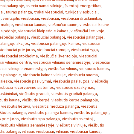
mai palangoje
,
sveciu namai vilniuje
,
šventoji energetikas
,
ai
,
tauras palanga
,
trakai viesbuciai
,
turkijos viesbuciai
,
s
,
ventspilis viesbuciai
,
viesbuciai
,
viesbuciai druskininkai
,
urmaloje
,
viesbuciai kaunas
,
viešbučiai kaune
,
viesbuciai kaune
klaipėdoje
,
viesbuciai klaipedoje kainos
,
viešbučiai lietuvoje
,
ešbučiai palanga
,
viesbuciai palangoj
,
viesbuciai palangoje
,
palangoje akcijos
,
viesbuciai palangoje kainos
,
viesbuciai
viesbuciai prie juros
,
viesbuciai romoje
,
viesbuciai ryga
,
viesbuciai stokholme
,
viešbučiai šventojoje
,
viesbuciai
iai vilniaus centre
,
viesbuciai vilniaus senamiestyje
,
viešbučiai
uciai vilniuje senamiestyje
,
viešbučiai vilnius
,
viesbuciu kainos
,
os palangoje
,
viesbuciu kainos vilniuje
,
viesbuciu nuoma
,
paieska
,
viesbuciu pasiulymai
,
viesbuciu paslaugos
,
viešbučių
esbuciu rezervavimo sistemos
,
viesbuciu uzsakymas
,
uskininkai
,
viešbutis gradiali
,
viesbutis gradiali palanga
,
butis kaune
,
viešbutis kerpė
,
viesbutis kerpe palangoje
,
,
viešbutis lietuva
,
viesbutis meduza palanga
,
viesbutis
ešbutis palanga
,
viesbutis palanga kainos
,
viešbutis palangoje
,
 prie juros
,
viesbutis spa palanga
,
viesbutis sventoji
,
viesbutis vilniaus senamiestyje
,
viešbutis vilniuje
,
viešbutis
dis palanga
,
vilniaus viesbuciai
,
vilniaus viesbuciai kainos
,