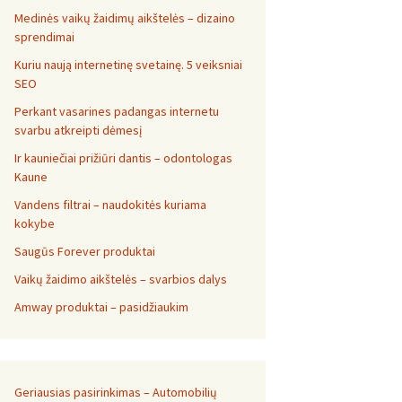
Medinės vaikų žaidimų aikštelės – dizaino
sprendimai
Kuriu naują internetinę svetainę. 5 veiksniai
SEO
Perkant vasarines padangas internetu
svarbu atkreipti dėmesį
Ir kauniečiai prižiūri dantis – odontologas
Kaune
Vandens filtrai – naudokitės kuriama
kokybe
Saugūs Forever produktai
Vaikų žaidimo aikštelės – svarbios dalys
Amway produktai – pasidžiaukim
Geriausias pasirinkimas – Automobilių