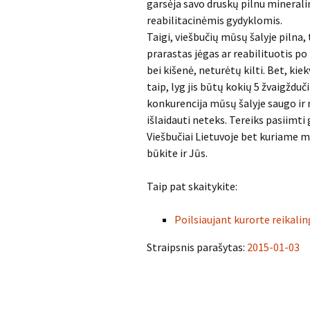
garsėja savo druskų pilnu mineralin
reabilitacinėmis gydyklomis.
Taigi, viešbučių mūsų šalyje pilna,
prarastas jėgas ar reabilituotis po
bei kišenė, neturėtų kilti. Bet, kie
taip, lyg jis būtų kokių 5 žvaigžduč
konkurencija mūsų šalyje saugo ir 
išlaidauti neteks. Tereiks pasiimti 
Viešbučiai Lietuvoje bet kuriame m
būkite ir Jūs.
Taip pat skaitykite:
Poilsiaujant kurorte reikalin
Straipsnis parašytas:
2015-01-03