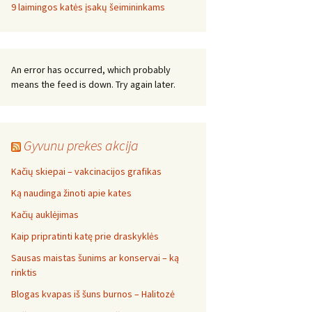
9 laimingos katės įsakų šeimininkams
An error has occurred, which probably
means the feed is down. Try again later.
Gyvunu prekes akcija
Kačių skiepai – vakcinacijos grafikas
Ką naudinga žinoti apie kates
Kačių auklėjimas
Kaip pripratinti katę prie draskyklės
Sausas maistas šunims ar konservai – ką
rinktis
Blogas kvapas iš šuns burnos – Halitozė