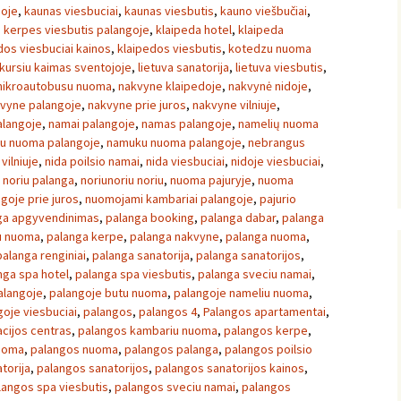
goje
,
kaunas viesbuciai
,
kaunas viesbutis
,
kauno viešbučiai
,
,
kerpes viesbutis palangoje
,
klaipeda hotel
,
klaipeda
dos viesbuciai kainos
,
klaipedos viesbutis
,
kotedzu nuoma
kursiu kaimas sventojoje
,
lietuva sanatorija
,
lietuva viesbutis
,
ikroautobusu nuoma
,
nakvyne klaipedoje
,
nakvynė nidoje
,
vyne palangoje
,
nakvyne prie juros
,
nakvyne vilniuje
,
alangoje
,
namai palangoje
,
namas palangoje
,
namelių nuoma
u nuoma palangoje
,
namuku nuoma palangoje
,
nebrangus
vilniuje
,
nida poilsio namai
,
nida viesbuciai
,
nidoje viesbuciai
,
 noriu palanga
,
noriunoriu noriu
,
nuoma pajuryje
,
nuoma
goje prie juros
,
nuomojami kambariai palangoje
,
pajurio
ga apgyvendinimas
,
palanga booking
,
palanga dabar
,
palanga
u nuoma
,
palanga kerpe
,
palanga nakvyne
,
palanga nuoma
,
palanga renginiai
,
palanga sanatorija
,
palanga sanatorijos
,
nga spa hotel
,
palanga spa viesbutis
,
palanga sveciu namai
,
alangoje
,
palangoje butu nuoma
,
palangoje nameliu nuoma
,
goje viesbuciai
,
palangos
,
palangos 4
,
Palangos apartamentai
,
cijos centras
,
palangos kambariu nuoma
,
palangos kerpe
,
nuoma
,
palangos nuoma
,
palangos palanga
,
palangos poilsio
torija
,
palangos sanatorijos
,
palangos sanatorijos kainos
,
langos spa viesbutis
,
palangos sveciu namai
,
palangos