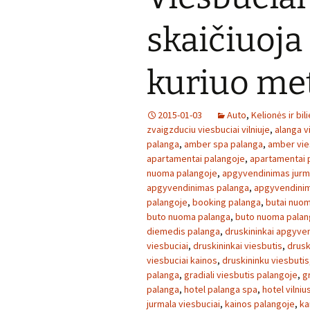
skaičiuoja
kuriuo met
2015-01-03
Auto
,
Kelionės ir bili
zvaigzduciu viesbuciai vilniuje
,
alanga v
palanga
,
amber spa palanga
,
amber vie
apartamentai palangoje
,
apartamentai 
nuoma palangoje
,
apgyvendinimas jurm
apgyvendinimas palanga
,
apgyvendinim
palangoje
,
booking palanga
,
butai nuom
buto nuoma palanga
,
buto nuoma palan
diemedis palanga
,
druskininkai apgyve
viesbuciai
,
druskininkai viesbutis
,
drusk
viesbuciai kainos
,
druskininku viesbutis
palanga
,
gradiali viesbutis palangoje
,
g
palanga
,
hotel palanga spa
,
hotel vilniu
jurmala viesbuciai
,
kainos palangoje
,
ka