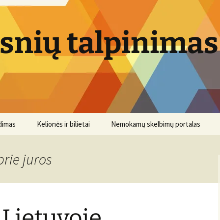
psnių talpinimas
dimas
Kelionės ir bilietai
Nemokamų skelbimų portalas
prie juros
 Lietuvoje