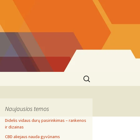
Search
for:
Naujausios temos
Didelis vidaus durų pasirinkimas – rankenos
ir dizainas
CBD aliejaus nauda gyvūnams