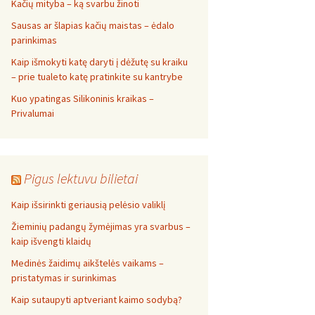
Kačių mityba – ką svarbu žinoti
Sausas ar šlapias kačių maistas – ėdalo
parinkimas
Kaip išmokyti katę daryti į dėžutę su kraiku
– prie tualeto katę pratinkite su kantrybe
Kuo ypatingas Silikoninis kraikas –
Privalumai
Pigus lektuvu bilietai
Kaip išsirinkti geriausią pelėsio valiklį
Žieminių padangų žymėjimas yra svarbus –
kaip išvengti klaidų
Medinės žaidimų aikštelės vaikams –
pristatymas ir surinkimas
Kaip sutaupyti aptveriant kaimo sodybą?