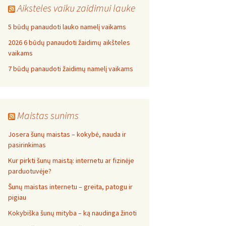
Aiksteles vaiku zaidimui lauke
5 būdų panaudoti lauko namelį vaikams
2026 6 būdų panaudoti žaidimų aikšteles
vaikams
7 būdų panaudoti žaidimų namelį vaikams
Maistas sunims
Josera šunų maistas – kokybė, nauda ir
pasirinkimas
Kur pirkti šunų maistą: internetu ar fizinėje
parduotuvėje?
Šunų maistas internetu – greita, patogu ir
pigiau
Kokybiška šunų mityba – ką naudinga žinoti