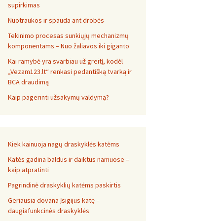
supirkimas
Nuotraukos ir spauda ant drobės
Tekinimo procesas sunkiųjų mechanizmų
komponentams – Nuo žaliavos iki giganto
Kai ramybė yra svarbiau už greitį, kodėl
„Vezam123.lt“ renkasi pedantišką tvarką ir
BCA draudimą
Kaip pagerinti užsakymų valdymą?
Kiek kainuoja nagų draskyklės katėms
Katės gadina baldus ir daiktus namuose –
kaip atpratinti
Pagrindinė draskyklių katėms paskirtis
Geriausia dovana įsigijus katę –
daugiafunkcinės draskyklės