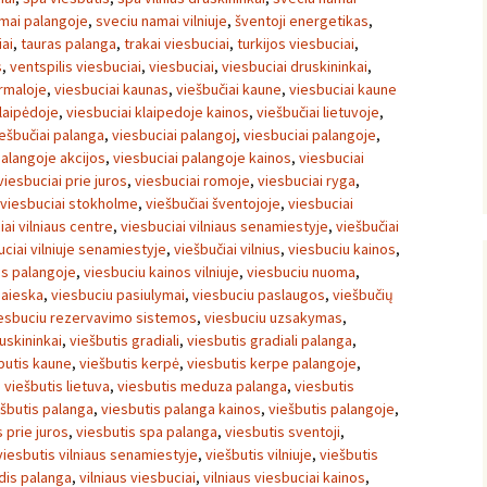
mai palangoje
,
sveciu namai vilniuje
,
šventoji energetikas
,
ai
,
tauras palanga
,
trakai viesbuciai
,
turkijos viesbuciai
,
s
,
ventspilis viesbuciai
,
viesbuciai
,
viesbuciai druskininkai
,
urmaloje
,
viesbuciai kaunas
,
viešbučiai kaune
,
viesbuciai kaune
klaipėdoje
,
viesbuciai klaipedoje kainos
,
viešbučiai lietuvoje
,
ešbučiai palanga
,
viesbuciai palangoj
,
viesbuciai palangoje
,
palangoje akcijos
,
viesbuciai palangoje kainos
,
viesbuciai
viesbuciai prie juros
,
viesbuciai romoje
,
viesbuciai ryga
,
viesbuciai stokholme
,
viešbučiai šventojoje
,
viesbuciai
iai vilniaus centre
,
viesbuciai vilniaus senamiestyje
,
viešbučiai
uciai vilniuje senamiestyje
,
viešbučiai vilnius
,
viesbuciu kainos
,
os palangoje
,
viesbuciu kainos vilniuje
,
viesbuciu nuoma
,
paieska
,
viesbuciu pasiulymai
,
viesbuciu paslaugos
,
viešbučių
esbuciu rezervavimo sistemos
,
viesbuciu uzsakymas
,
uskininkai
,
viešbutis gradiali
,
viesbutis gradiali palanga
,
butis kaune
,
viešbutis kerpė
,
viesbutis kerpe palangoje
,
,
viešbutis lietuva
,
viesbutis meduza palanga
,
viesbutis
ešbutis palanga
,
viesbutis palanga kainos
,
viešbutis palangoje
,
 prie juros
,
viesbutis spa palanga
,
viesbutis sventoji
,
viesbutis vilniaus senamiestyje
,
viešbutis vilniuje
,
viešbutis
dis palanga
,
vilniaus viesbuciai
,
vilniaus viesbuciai kainos
,