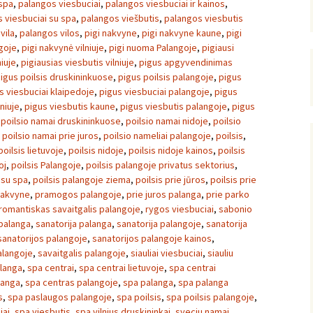
spa
,
palangos viesbuciai
,
palangos viesbuciai ir kainos
,
 viesbuciai su spa
,
palangos viešbutis
,
palangos viesbutis
vila
,
palangos vilos
,
pigi nakvyne
,
pigi nakvyne kaune
,
pigi
goje
,
pigi nakvynė vilniuje
,
pigi nuoma Palangoje
,
pigiausi
niuje
,
pigiausias viesbutis vilniuje
,
pigus apgyvendinimas
igus poilsis druskininkuose
,
pigus poilsis palangoje
,
pigus
s viesbuciai klaipedoje
,
pigus viesbuciai palangoje
,
pigus
lniuje
,
pigus viesbutis kaune
,
pigus viesbutis palangoje
,
pigus
,
poilsio namai druskininkuose
,
poilsio namai nidoje
,
poilsio
,
poilsio namai prie juros
,
poilsio nameliai palangoje
,
poilsis
,
poilsis lietuvoje
,
poilsis nidoje
,
poilsis nidoje kainos
,
poilsis
oj
,
poilsis Palangoje
,
poilsis palangoje privatus sektorius
,
 su spa
,
poilsis palangoje ziema
,
poilsis prie jūros
,
poilsis prie
 nakvyne
,
pramogos palangoje
,
prie juros palanga
,
prie parko
romantiskas savaitgalis palangoje
,
rygos viesbuciai
,
sabonio
 palanga
,
sanatorija palanga
,
sanatorija palangoje
,
sanatorija
sanatorijos palangoje
,
sanatorijos palangoje kainos
,
palangoje
,
savaitgalis palangoje
,
siauliai viesbuciai
,
siauliu
alanga
,
spa centrai
,
spa centrai lietuvoje
,
spa centrai
langa
,
spa centras palangoje
,
spa palanga
,
spa palanga
s
,
spa paslaugos palangoje
,
spa poilsis
,
spa poilsis palangoje
,
iai
,
spa viesbutis
,
spa vilnius druskininkai
,
sveciu namai