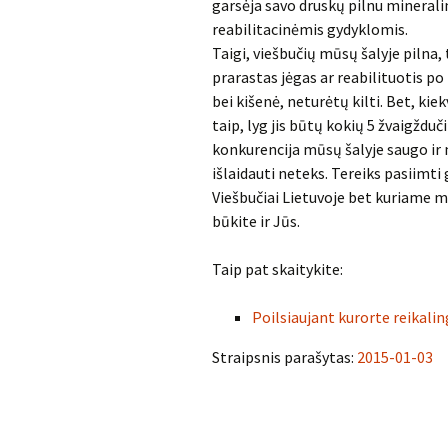
garsėja savo druskų pilnu mineralin
reabilitacinėmis gydyklomis.
Taigi, viešbučių mūsų šalyje pilna,
prarastas jėgas ar reabilituotis po
bei kišenė, neturėtų kilti. Bet, kie
taip, lyg jis būtų kokių 5 žvaigžduč
konkurencija mūsų šalyje saugo ir 
išlaidauti neteks. Tereiks pasiimti 
Viešbučiai Lietuvoje bet kuriame m
būkite ir Jūs.
Taip pat skaitykite:
Poilsiaujant kurorte reikalin
Straipsnis parašytas:
2015-01-03