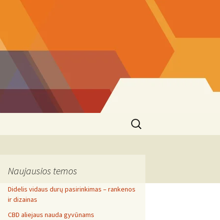
Search
for:
Naujausios temos
Didelis vidaus durų pasirinkimas – rankenos
ir dizainas
CBD aliejaus nauda gyvūnams