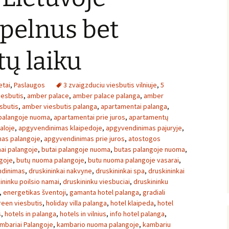
 pelnus bet
ų laiku
etai
,
Paslaugos
3 zvaigzduciu viesbutis vilniuje
,
5
iesbutis
,
amber palace
,
amber palace palanga
,
amber
sbutis
,
amber viesbutis palanga
,
apartamentai palanga
,
palangoje nuoma
,
apartamentai prie juros
,
apartamentų
aloje
,
apgyvendinimas klaipedoje
,
apgyvendinimas pajuryje
,
as palangoje
,
apgyvendinimas prie juros
,
atostogos
ai palangoje
,
butai palangoje nuoma
,
butas palangoje nuoma
,
goje
,
butų nuoma palangoje
,
butu nuoma palangoje vasarai
,
ndinimas
,
druskininkai nakvyne
,
druskininkai spa
,
druskininkai
ininku poilsio namai
,
druskininku viesbuciai
,
druskininku
,
energetikas šventoji
,
gamanta hotel palanga
,
gradiali
reen viesbutis
,
holiday villa palanga
,
hotel klaipeda
,
hotel
s
,
hotels in palanga
,
hotels in vilnius
,
info hotel palanga
,
mbariai Palangoje
,
kambario nuoma palangoje
,
kambariu