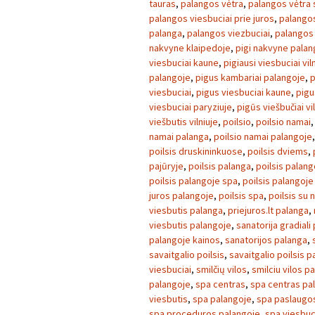
tauras
,
palangos vėtra
,
palangos vėtra 
palangos viesbuciai prie juros
,
palangos
palanga
,
palangos viezbuciai
,
palangos 
nakvyne klaipedoje
,
pigi nakvyne palan
viesbuciai kaune
,
pigiausi viesbuciai vil
palangoje
,
pigus kambariai palangoje
,
p
viesbuciai
,
pigus viesbuciai kaune
,
pigu
viesbuciai paryziuje
,
pigūs viešbučiai vi
viešbutis vilniuje
,
poilsio
,
poilsio namai
namai palanga
,
poilsio namai palangoje
poilsis druskininkuose
,
poilsis dviems
,
pajūryje
,
poilsis palanga
,
poilsis palang
poilsis palangoje spa
,
poilsis palangoje
juros palangoje
,
poilsis spa
,
poilsis su
viesbutis palanga
,
priejuros.lt palanga
,
viesbutis palangoje
,
sanatorija gradiali
palangoje kainos
,
sanatorijos palanga
,
savaitgalio poilsis
,
savaitgalio poilsis 
viesbuciai
,
smilčių vilos
,
smilciu vilos p
palangoje
,
spa centras
,
spa centras pa
viesbutis
,
spa palangoje
,
spa paslaugo
spa proceduros palangoje
,
spa viesbuc