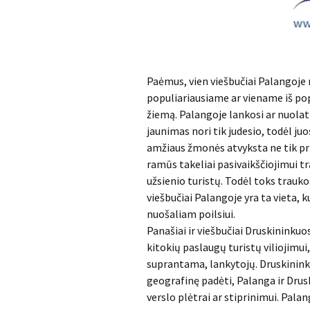
Paėmus, vien viešbučiai Palangoje 
populiariausiame ar viename iš pop
žiemą. Palangoje lankosi ar nuolat
jaunimas nori tik judesio, todėl j
amžiaus žmonės atvyksta ne tik pri
ramūs takeliai pasivaikščiojimui tr
užsienio turistų. Todėl toks trauk
viešbučiai Palangoje yra ta vieta, 
nuošaliam poilsiui.
Panašiai ir viešbučiai Druskininkuos
kitokių paslaugų turistų viliojimui
suprantama, lankytojų. Druskinink
geografinę padėti, Palanga ir Drusk
verslo plėtrai ar stiprinimui. Palang