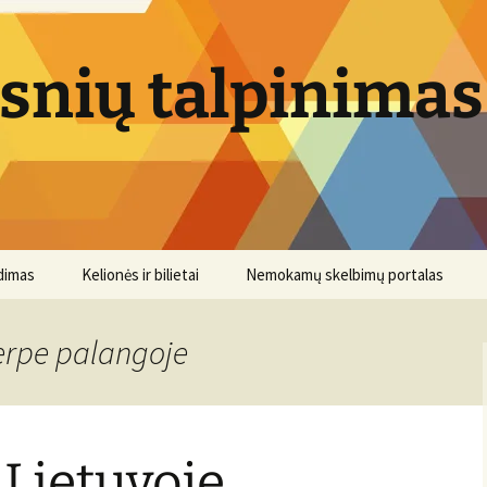
psnių talpinimas
dimas
Kelionės ir bilietai
Nemokamų skelbimų portalas
kerpe palangoje
 Lietuvoje