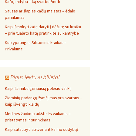
Kačių mityba – ką svarbu žinoti
Sausas ar šlapias kačių maistas – ėdalo
parinkimas
Kaip išmokyti katę daryti į dėžutę su kraiku
– prie tualeto katę pratinkite su kantrybe
Kuo ypatingas Silikoninis kraikas –
Privalumai
Pigus lektuvu bilietai
Kaip išsirinkti geriausią pelėsio valiklį
Žieminių padangų žymėjimas yra svarbus –
kaip išvengti klaidų
Medinės žaidimų aikštelės vaikams –
pristatymas ir surinkimas
Kaip sutaupyti aptveriant kaimo sodybą?