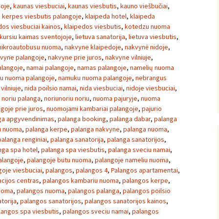
goje
,
kaunas viesbuciai
,
kaunas viesbutis
,
kauno viešbučiai
,
,
kerpes viesbutis palangoje
,
klaipeda hotel
,
klaipeda
dos viesbuciai kainos
,
klaipedos viesbutis
,
kotedzu nuoma
kursiu kaimas sventojoje
,
lietuva sanatorija
,
lietuva viesbutis
,
ikroautobusu nuoma
,
nakvyne klaipedoje
,
nakvynė nidoje
,
vyne palangoje
,
nakvyne prie juros
,
nakvyne vilniuje
,
alangoje
,
namai palangoje
,
namas palangoje
,
namelių nuoma
u nuoma palangoje
,
namuku nuoma palangoje
,
nebrangus
vilniuje
,
nida poilsio namai
,
nida viesbuciai
,
nidoje viesbuciai
,
 noriu palanga
,
noriunoriu noriu
,
nuoma pajuryje
,
nuoma
goje prie juros
,
nuomojami kambariai palangoje
,
pajurio
ga apgyvendinimas
,
palanga booking
,
palanga dabar
,
palanga
u nuoma
,
palanga kerpe
,
palanga nakvyne
,
palanga nuoma
,
palanga renginiai
,
palanga sanatorija
,
palanga sanatorijos
,
nga spa hotel
,
palanga spa viesbutis
,
palanga sveciu namai
,
alangoje
,
palangoje butu nuoma
,
palangoje nameliu nuoma
,
goje viesbuciai
,
palangos
,
palangos 4
,
Palangos apartamentai
,
cijos centras
,
palangos kambariu nuoma
,
palangos kerpe
,
nuoma
,
palangos nuoma
,
palangos palanga
,
palangos poilsio
torija
,
palangos sanatorijos
,
palangos sanatorijos kainos
,
langos spa viesbutis
,
palangos sveciu namai
,
palangos