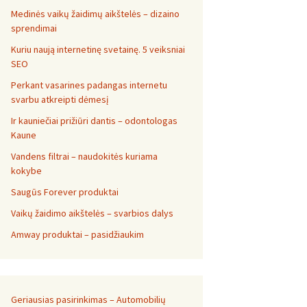
Medinės vaikų žaidimų aikštelės – dizaino
sprendimai
Kuriu naują internetinę svetainę. 5 veiksniai
SEO
Perkant vasarines padangas internetu
svarbu atkreipti dėmesį
Ir kauniečiai prižiūri dantis – odontologas
Kaune
Vandens filtrai – naudokitės kuriama
kokybe
Saugūs Forever produktai
Vaikų žaidimo aikštelės – svarbios dalys
Amway produktai – pasidžiaukim
Geriausias pasirinkimas – Automobilių