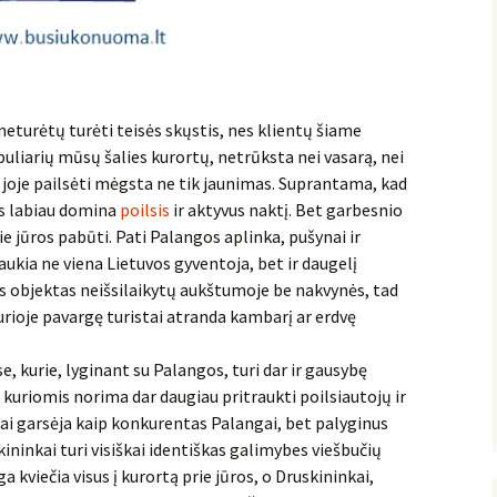
neturėtų turėti teisės skųstis, nes klientų šiame
uliarių mūsų šalies kurortų, netrūksta nei vasarą, nei
 joje pailsėti mėgsta ne tik jaunimas. Suprantama, kad
uos labiau domina
poilsis
ir aktyvus naktį. Bet garbesnio
e jūros pabūti. Pati Palangos aplinka, pušynai ir
aukia ne viena Lietuvos gyventoja, bet ir daugelį
os objektas neišsilaikytų aukštumoje be nakvynės, tad
kurioje pavargę turistai atranda kambarį ar erdvę
e, kurie, lyginant su Palangos, turi dar ir gausybę
, kuriomis norima dar daugiau pritraukti poilsiautojų ir
ai garsėja kaip konkurentas Palangai, bet palyginus
ininkai turi visiškai identiškas galimybes viešbučių
a kviečia visus į kurortą prie jūros, o Druskininkai,