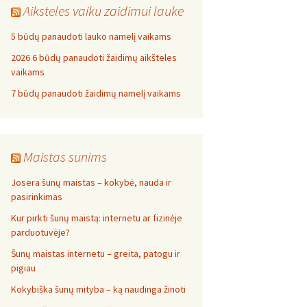
Aiksteles vaiku zaidimui lauke
5 būdų panaudoti lauko namelį vaikams
2026 6 būdų panaudoti žaidimų aikšteles
vaikams
7 būdų panaudoti žaidimų namelį vaikams
Maistas sunims
Josera šunų maistas – kokybė, nauda ir
pasirinkimas
Kur pirkti šunų maistą: internetu ar fizinėje
parduotuvėje?
Šunų maistas internetu – greita, patogu ir
pigiau
Kokybiška šunų mityba – ką naudinga žinoti