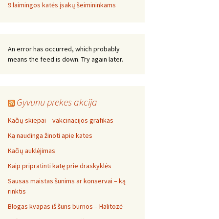
9 laimingos katės įsakų šeimininkams
An error has occurred, which probably
means the feed is down. Try again later.
Gyvunu prekes akcija
Kačių skiepai – vakcinacijos grafikas
Ką naudinga žinoti apie kates
Kačių auklėjimas
Kaip pripratinti katę prie draskyklės
Sausas maistas šunims ar konservai – ką
rinktis
Blogas kvapas iš šuns burnos – Halitozė