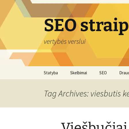
Skip
to
content
SEO strai
vertybės verslui
Statyba
Skelbimai
SEO
Drau
Tag Archives: viesbutis 
Viešbučiai