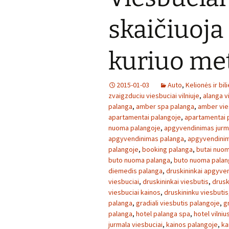
skaičiuoja
kuriuo met
2015-01-03
Auto
,
Kelionės ir bili
zvaigzduciu viesbuciai vilniuje
,
alanga v
palanga
,
amber spa palanga
,
amber vie
apartamentai palangoje
,
apartamentai 
nuoma palangoje
,
apgyvendinimas jurm
apgyvendinimas palanga
,
apgyvendinim
palangoje
,
booking palanga
,
butai nuom
buto nuoma palanga
,
buto nuoma palan
diemedis palanga
,
druskininkai apgyve
viesbuciai
,
druskininkai viesbutis
,
drusk
viesbuciai kainos
,
druskininku viesbutis
palanga
,
gradiali viesbutis palangoje
,
g
palanga
,
hotel palanga spa
,
hotel vilniu
jurmala viesbuciai
,
kainos palangoje
,
ka