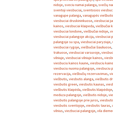
nidoje
,
sveciu namai palanga
,
svečių na
sventoji viesbuciai
,
sventosios viesbuci
vanagupe palanga
,
vanagupės viešbuti
viesbuciai druskininkuose
,
viesbuciai j
kainos
,
viesbuciai klaipeda
,
viešbučiai 
viesbuciai londone
,
viešbučiai nidoje
,
vi
viesbuciai palangoje akcija
,
viesbuciai 
palangoje su spa
,
viesbuciai paryziuje
,
viesbuciai rygoje
,
viešbučiai šiauliuose
,
trakuose
,
viesbuciai varsuvoje
,
viesbuc
vilniuje
,
viesbuciai vilniuje kainos
,
viesb
viesbuciu kainos kaune
,
viesbuciu kain
viesbuciu nuoma palangoje
,
viesbuciu 
rezervacija
,
viešbučių rezervavimas
,
vi
viešbutis
,
viesbutis alanga
,
viešbutis dr
viesbutis green
,
viesbutis kaunas
,
vies
viešbutis klaipėda
,
viešbutis klaipėdoje
meduza palangoje
,
viešbutis nidoje
,
vi
viesbutis palangoje prie juros
,
viesbutis
viesbutis sventojoje
,
viesbutis tauras
,
vilnius
,
viezbuciai palangoje
,
vila dieme