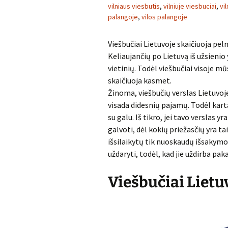
vilniaus viesbutis
,
vilniuje viesbuciai
,
vi
palangoje
,
vilos palangoje
Viešbučiai Lietuvoje skaičiuoja pel
Keliaujančių po Lietuvą iš užsieni
vietinių. Todėl viešbučiai visoje mū
skaičiuoja kasmet.
Žinoma, viešbučių verslas Lietuvoje 
visada didesnių pajamų. Todėl kartai
su galu. Iš tikro, jei tavo verslas y
galvoti, dėl kokių priežasčių yra ta
išsilaikytų tik nuoskaudų išsakymo 
uždaryti, todėl, kad jie uždirba pa
Viešbučiai Lietu