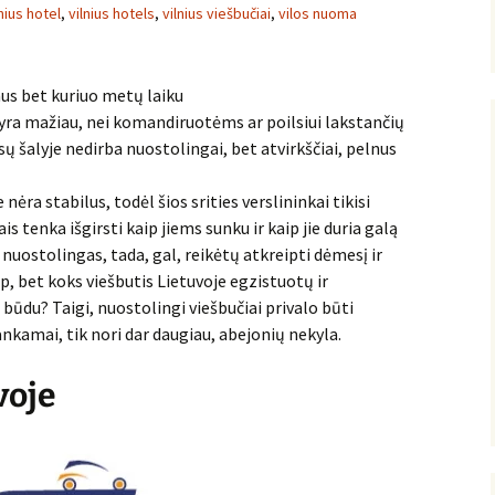
lnius hotel
,
vilnius hotels
,
vilnius viešbučiai
,
vilos nuoma
nus bet kuriuo metų laiku
o yra mažiau, nei komandiruotėms ar poilsiui lakstančių
sų šalyje nedirba nuostolingai, bet atvirkščiai, pelnus
nėra stabilus, todėl šios srities verslininkai tikisi
s tenka išgirsti kaip jiems sunku ir kaip jie duria galą
ra nuostolingas, tada, gal, reikėtų atkreipti dėmesį ir
ip, bet koks viešbutis Lietuvoje egzistuotų ir
būdu? Taigi, nuostolingi viešbučiai privalo būti
kankamai, tik nori dar daugiau, abejonių nekyla.
voje