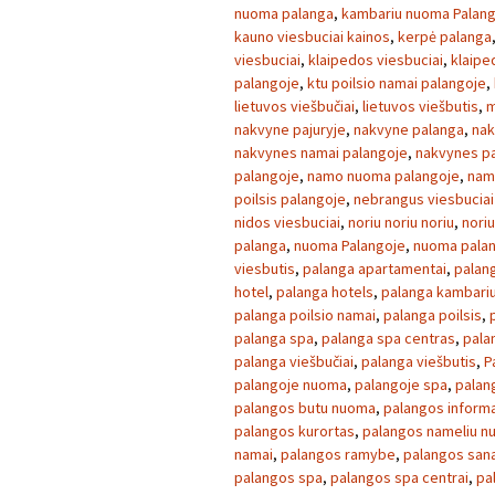
nuoma palanga
,
kambariu nuoma Palan
kauno viesbuciai kainos
,
kerpė palanga
viesbuciai
,
klaipedos viesbuciai
,
klaipe
palangoje
,
ktu poilsio namai palangoje
,
lietuvos viešbučiai
,
lietuvos viešbutis
,
m
nakvyne pajuryje
,
nakvyne palanga
,
nak
nakvynes namai palangoje
,
nakvynes p
palangoje
,
namo nuoma palangoje
,
nam
poilsis palangoje
,
nebrangus viesbuciai 
nidos viesbuciai
,
noriu noriu noriu
,
noriu
palanga
,
nuoma Palangoje
,
nuoma palan
viesbutis
,
palanga apartamentai
,
palan
hotel
,
palanga hotels
,
palanga kambari
palanga poilsio namai
,
palanga poilsis
,
palanga spa
,
palanga spa centras
,
pala
palanga viešbučiai
,
palanga viešbutis
,
P
palangoje nuoma
,
palangoje spa
,
palan
palangos butu nuoma
,
palangos informa
palangos kurortas
,
palangos nameliu 
namai
,
palangos ramybe
,
palangos sana
palangos spa
,
palangos spa centrai
,
pa