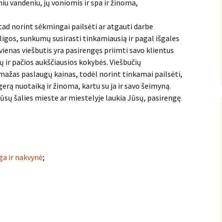
iu vandeniu, jų voniomis ir spa ir žinoma,
 tad norint sėkmingai pailsėti ar atgauti darbe
 ligos, sunkumų susirasti tinkamiausią ir pagal išgales
kvienas viešbutis yra pasirengęs priimti savo klientus
ių ir pačios aukščiausios kokybės. Viešbučių
mažas paslaugų kainas, todėl norint tinkamai pailsėti,
gerą nuotaiką ir žinoma, kartu su ja ir savo šeimyną.
ūsų šalies mieste ar miestelyje laukia Jūsų, pasirengę
ga ir nakvynė
;